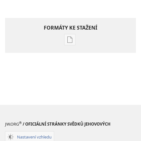
FORMÁTY KE STAŽENÍ
Formáty
poblikací
ke
stažení
Hlubší
pochopení
Písma
®
JW.ORG
/ OFICIÁLNÍ STRÁNKY SVĚDKŮ JEHOVOVÝCH
Nastavení vzhledu