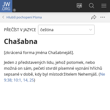
JW.ORG
Přihlásit
se
Změnit
Hledat
ZO
(otevřeno
jazyk
na
NA
Hlubší pochopení Písma
nové
stránek
JW.ORG
okno)
PŘEČÍST V JAZYCE
Chašabna
[zkrácená forma jména Chašabnejáš].
Jeden z představených lidu, jehož potomek, nebo
možná on sám, pečetí stvrdil písemné vyznání hříchů
sepsané v době, kdy byl místodržitelem Nehemjáš. (
Ne
9:38;
10:1,
14,
25
)