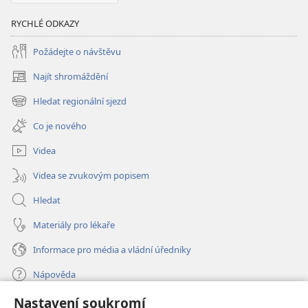
RYCHLÉ ODKAZY
Požádejte o návštěvu
Najít shromáždění
(otevřeno
nové
Hledat regionální sjezd
(otevřeno
okno)
nové
Co je nového
okno)
Videa
Videa se zvukovým popisem
Hledat
Materiály pro lékaře
Informace pro média a vládní úředníky
Nápověda
Nastavení soukromí