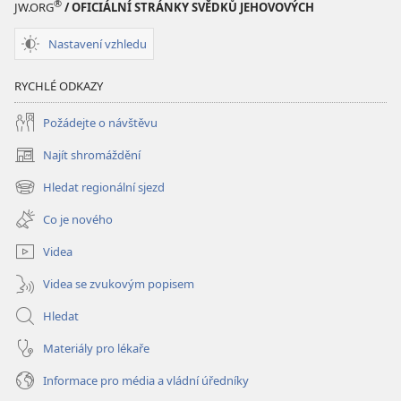
Písma
®
JW.ORG
/ OFICIÁLNÍ STRÁNKY SVĚDKŮ JEHOVOVÝCH
Nastavení vzhledu
RYCHLÉ ODKAZY
Požádejte o návštěvu
Najít shromáždění
(otevřeno
nové
Hledat regionální sjezd
(otevřeno
okno)
nové
Co je nového
okno)
Videa
Videa se zvukovým popisem
Hledat
Materiály pro lékaře
Informace pro média a vládní úředníky