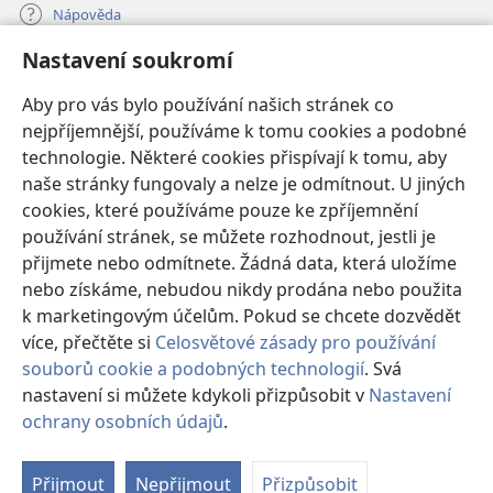
Nápověda
Nastavení soukromí
Dary
(otevřeno
nové
Aby pro vás bylo používání našich stránek co
okno)
nejpříjemnější, používáme k tomu cookies a podobné
ONLINE KNIHOVNA Strážné věže
(otevřeno
technologie. Některé cookies přispívají k tomu, aby
nové
®
JW Hub
naše stránky fungovaly a nelze je odmítnout. U jiných
okno)
(otevřeno
cookies, které používáme pouze ke zpříjemnění
nové
®
JW Library
okno)
používání stránek, se můžete rozhodnout, jestli je
přijmete nebo odmítnete. Žádná data, která uložíme
Watchtower Library
nebo získáme, nebudou nikdy prodána nebo použita
k marketingovým účelům. Pokud se chcete dozvědět
více, přečtěte si
Celosvětové zásady pro používání
souborů cookie a podobných technologií
. Svá
Copyright
© 2026 Watch Tower Bible and Tract Society of Pennsylvania.
nastavení si můžete kdykoli přizpůsobit v
Nastavení
PODMÍNKY POUŽITÍ
|
OCHRANA SOUKROMÍ
|
NASTAVENÍ
ochrany osobních údajů
.
SOUKROMÍ
Přijmout
Nepřijmout
Přizpůsobit