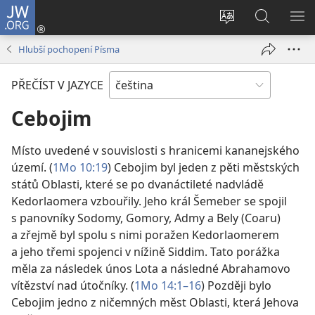
JW.ORG
Přihlásit
se
Změnit
Hledat
ZO
(otevřeno
jazyk
na
NA
Hlubší pochopení Písma
nové
stránek
JW.ORG
okno)
PŘEČÍST V JAZYCE
Cebojim
Místo uvedené v souvislosti s hranicemi kananejského
území. (
1Mo 10:19
) Cebojim byl jeden z pěti městských
států Oblasti, které se po dvanáctileté nadvládě
Kedorlaomera vzbouřily. Jeho král Šemeber se spojil
s panovníky Sodomy, Gomory, Admy a Bely (Coaru)
a zřejmě byl spolu s nimi poražen Kedorlaomerem
a jeho třemi spojenci v nížině Siddim. Tato porážka
měla za následek únos Lota a následné Abrahamovo
vítězství nad útočníky. (
1Mo 14:1–16
) Později bylo
Cebojim jedno z ničemných měst Oblasti, která Jehova