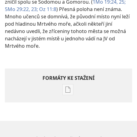
zničil spolu se Sodomou a Gomorou. (
1Mo 19:24, 25;
5Mo 29:22, 23;
Oz 11:8
) Přesná poloha není známa.
Mnoho učenců se domnívá, že původní místo nyní leží
pod hladinou Mrtvého moře, ačkoli někteří jiní
nedávno uvedli, že zříceniny tohoto města se možná
nacházejí v jistém místě u jednoho vádí na JV od
Mrtvého moře.
FORMÁTY KE STAŽENÍ
Formáty
poblikací
ke
stažení
Hlubší
pochopení