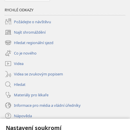
RYCHLÉ ODKAZY
Požádejte o návštěvu
Najít shromáždění
(otevřeno
nové
Hledat regionální sjezd
(otevřeno
okno)
nové
Co je nového
okno)
Videa
Videa se zvukovým popisem
Hledat
Materiály pro lékaře
Informace pro média a vládní úředníky
Nápověda
Nastavení soukromí