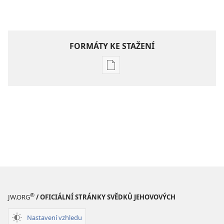
FORMÁTY KE STAŽENÍ
Formáty
poblikací
ke
stažení
Hlubší
pochopení
Písma
®
JW.ORG
/ OFICIÁLNÍ STRÁNKY SVĚDKŮ JEHOVOVÝCH
Nastavení vzhledu