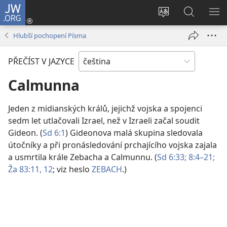
JW.ORG
Přihlásit
se
Změnit
Hledat
ZO
(otevřeno
jazyk
na
NA
Hlubší pochopení Písma
nové
stránek
JW.ORG
okno)
PŘEČÍST V JAZYCE
Calmunna
Jeden z midianských králů, jejichž vojska a spojenci
sedm let utlačovali Izrael, než v Izraeli začal soudit
Gideon. (
Sd 6:1
) Gideonova malá skupina sledovala
útočníky a při pronásledování prchajícího vojska zajala
a usmrtila krále Zebacha a Calmunnu. (
Sd 6:33;
8:4–21;
Ža 83:11, 12
; viz heslo
ZEBACH
.)