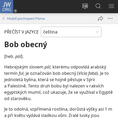
JW.ORG
Přihlásit
se
Změnit
Hledat
ZO
(otevřeno
jazyk
na
NA
Hlubší pochopení Písma
nové
stránek
JW.ORG
okno)
PŘEČÍST V JAZYCE
Bob obecný
[heb.
pól
].
Hebrejským slovem
pól
, kterému odpovídá arabský
termín
ful
, je označován bob obecný (
Vicia faba
). Je to
jednoletá bylina, která se hojně pěstuje v Sýrii
a Palestině. Tento druh bobu byl nalezen v rakvích
egyptských mumií, což ukazuje, že se využíval v Egyptě
od starověku.
Je to odolná, vzpřímená rostlina, dorůstá výšky asi 1 m
a při květu vydává sladkou vůni. Zralé lusky jsou