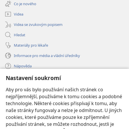
nové
Co je nového
okno)
Videa
Videa se zvukovým popisem
Hledat
Materiály pro lékaře
Informace pro média a vládní úředníky
Nápověda
Nastavení soukromí
Dary
(otevřeno
nové
Aby pro vás bylo používání našich stránek co
okno)
nejpříjemnější, používáme k tomu cookies a podobné
ONLINE KNIHOVNA Strážné věže
(otevřeno
technologie. Některé cookies přispívají k tomu, aby
nové
®
JW Hub
naše stránky fungovaly a nelze je odmítnout. U jiných
okno)
(otevřeno
cookies, které používáme pouze ke zpříjemnění
nové
®
JW Library
okno)
používání stránek, se můžete rozhodnout, jestli je