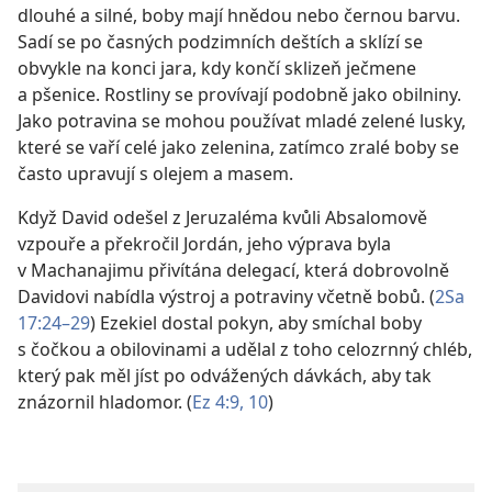
dlouhé a silné, boby mají hnědou nebo černou barvu.
Sadí se po časných podzimních deštích a sklízí se
obvykle na konci jara, kdy končí sklizeň ječmene
a pšenice. Rostliny se provívají podobně jako obilniny.
Jako potravina se mohou používat mladé zelené lusky,
které se vaří celé jako zelenina, zatímco zralé boby se
často upravují s olejem a masem.
Když David odešel z Jeruzaléma kvůli Absalomově
vzpouře a překročil Jordán, jeho výprava byla
v Machanajimu přivítána delegací, která dobrovolně
Davidovi nabídla výstroj a potraviny včetně bobů. (
2Sa
17:24–29
) Ezekiel dostal pokyn, aby smíchal boby
s čočkou a obilovinami a udělal z toho celozrnný chléb,
který pak měl jíst po odvážených dávkách, aby tak
znázornil hladomor. (
Ez 4:9, 10
)