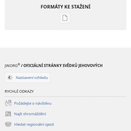
FORMÁTY KE STAŽENÍ
Formáty
poblikací
ke
stažení
Hlubší
pochopení
Písma
®
JW.ORG
/ OFICIÁLNÍ STRÁNKY SVĚDKŮ JEHOVOVÝCH
Nastavení vzhledu
RYCHLÉ ODKAZY
Požádejte o návštěvu
Najít shromáždění
(otevřeno
nové
Hledat regionální sjezd
(otevřeno
okno)