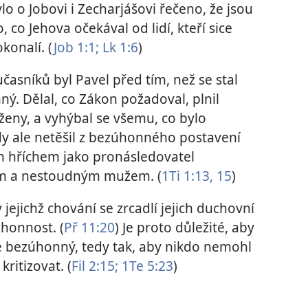
ylo o Jobovi i Zecharjášovi řečeno, že jsou
 co Jehova očekával od lidí, kteří sice
okonalí. (
Job 1:1;
Lk 1:6
)
časníků byl Pavel před tím, než se stal
. Dělal, co Zákon požadoval, plnil
ženy, a vyhýbal se všemu, co bylo
dy ale netěšil z bezúhonného postavení
m hříchem jako pronásledovatel
čem a nestoudným mužem. (
1Ti 1:13,
15
)
 jejichž chování se zrcadlí jejich duchovní
zúhonnost. (
Př 11:20
) Je proto důležité, aby
je bezúhonný, tedy tak, aby nikdo nemohl
ritizovat. (
Fil 2:15;
1Te 5:23
)