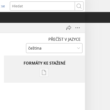
t se
vřeno
Hledat
)
PŘEČÍST V JAZYCE
FORMÁTY KE STAŽENÍ
Formáty
poblikací
ke
stažení
Hlubší
pochopení