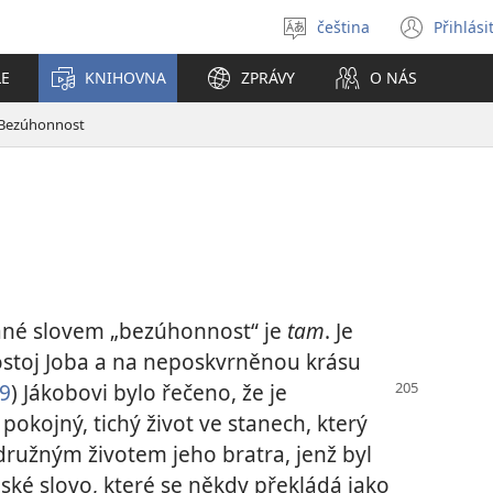
čeština
Přihlási
Vybrat
(ote
jazyk
nové
LE
KNIHOVNA
ZPRÁVY
O NÁS
okno
Bezúhonnost
ané slovem „bezúhonnost“ je
tam
. Je
ostoj Joba a na neposkvrněnou krásu
9
) Jákobovi
bylo řečeno, že je
pokojný, tichý život ve stanech, který
ružným životem jeho bratra, jenž byl
jské slovo, které se někdy překládá jako