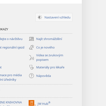
Nastavení vzhledu
DKAZY
ejte o návštěvu
Najít shromáždění
(otevřeno
nové
t regionální sjezd
Co je nového
okno)
Videa se zvukovým
popisem
at
Materiály pro lékaře
mace pro média
Nápověda
dní úředníky
y
INE KNIHOVNA
®
JW Hub
(otevřeno