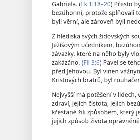
Gabriela. (
Lk 1:18–20
) Přesto b
bezúhonní, protože splňovali to,
byli věrní, ale zároveň byli ned
Z hlediska svých židovských sou
Ježíšovým učedníkem, bezúhonný
závazky, které na něho byly vlo
zakázáno. (
Fil 3:6
) Pavel se teh
před Jehovou. Byl vinen vážný
Kristových bratrů, byl rouha
Nejvyšší má potěšení v lidech, v
zdraví, jejich čistota, jejich be
křesťané žili způsobem, který 
jejich způsob života oprávněně k