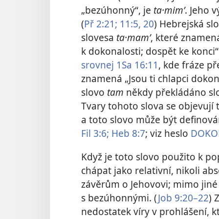
„bezúhonný“, je
ta·mimʹ
. Jeho 
(
Př 2:21;
11:5,
20
) Hebrejská sl
slovesa
ta·mamʹ
, které znamen
k dokonalosti; dospět ke konci“.
srovnej
1Sa 16:11
, kde fráze př
znamená „Jsou ti chlapci dokon
slovo
tam
někdy překládáno s
Tvary tohoto slova se objevují
a toto slovo může být definová
Fil 3:6;
Heb 8:7
; viz heslo
DOKO
Když je toto slovo použito k po
chápat jako relativní, nikoli ab
závěrům o Jehovovi; mimo jiné
s bezúhonnými. (
Job 9:20–22
) 
nedostatek víry v prohlášení, k