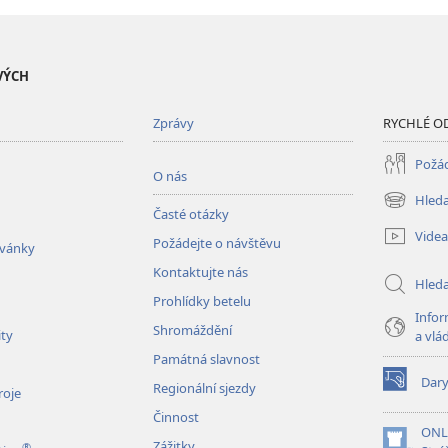
VÝCH
Zprávy
RYCHLÉ O
Požád
O nás
Hleda
(otevřeno
Časté otázky
nové
Videa
Požádejte o návštěvu
okno)
zvánky
Kontaktujte nás
Hled
Prohlídky betelu
Infor
Shromáždění
ity
a vlá
Památná slavnost
Dar
Regionální sjezdy
(otevřeno
roje
nové
Činnost
okno)
ONL
Zážitky
®