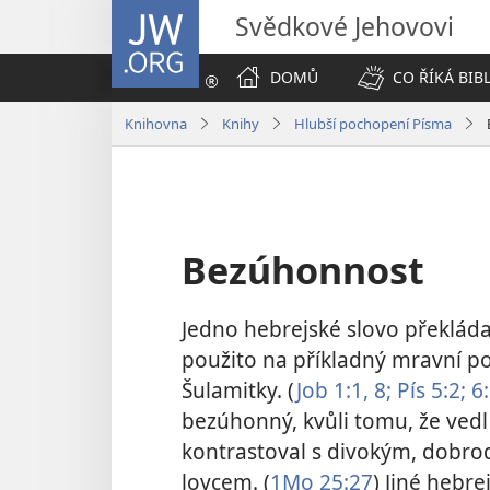
JW.ORG
Svědkové Jehovovi
DOMŮ
CO ŘÍKÁ BIB
Knihovna
Knihy
Hlubší pochopení Písma
Bezúhonnost
Jedno hebrejské slovo překlád
použito na příkladný mravní p
Šulamitky. (
Job 1:1,
8;
Pís 5:2;
6:
bezúhonný, kvůli tomu, že vedl 
kontrastoval s divokým, dobrod
lovcem. (
1Mo 25:27
) Jiné hebre