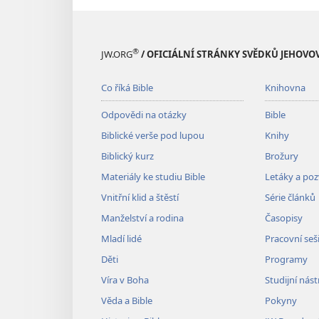
®
JW.ORG
/ OFICIÁLNÍ STRÁNKY SVĚDKŮ JEHOVO
Co říká Bible
Knihovna
Odpovědi na otázky
Bible
Biblické verše pod lupou
Knihy
Biblický kurz
Brožury
Materiály ke studiu Bible
Letáky a po
Vnitřní klid a štěstí
Série článků
Manželství a rodina
Časopisy
Mladí lidé
Pracovní seš
Děti
Programy
Víra v Boha
Studijní nást
Věda a Bible
Pokyny