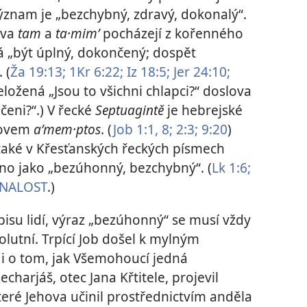
význam je „bezchybný, zdravý, dokonalý“.
ova
tam
a
ta·mimʹ
pocházejí z kořenného
á „být úplný, dokončený; dospět
 (
Ža 19:13;
1Kr 6:22;
Iz 18:5;
Jer 24:10;
eložená „Jsou to všichni chlapci?“ doslova
čeni?“.) V řecké
Septuagintě
je hebrejské
lovem
aʹmem·ptos
. (
Job 1:1,
8;
2:3;
9:20
)
 také v Křesťanských řeckých písmech
no jako „bezúhonný, bezchybný“. (
Lk 1:6;
NALOST
.)
pisu lidí, výraz „bezúhonný“ se musí vždy
solutní. Trpící Job došel k mylným
 i o tom, jak Všemohoucí jedná
Zecharjáš, otec Jana Křtitele, projevil
teré Jehova učinil prostřednictvím anděla