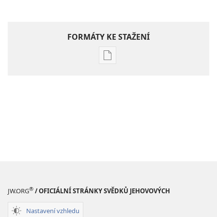
FORMÁTY KE STAŽENÍ
Formáty
poblikací
ke
stažení
Hlubší
pochopení
Písma
®
JW.ORG
/ OFICIÁLNÍ STRÁNKY SVĚDKŮ JEHOVOVÝCH
Nastavení vzhledu