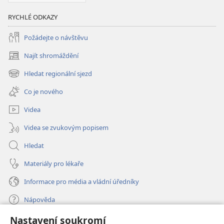
RYCHLÉ ODKAZY
Požádejte o návštěvu
Najít shromáždění
(otevřeno
nové
Hledat regionální sjezd
(otevřeno
okno)
nové
Co je nového
okno)
Videa
Videa se zvukovým popisem
Hledat
Materiály pro lékaře
Informace pro média a vládní úředníky
Nápověda
Nastavení soukromí