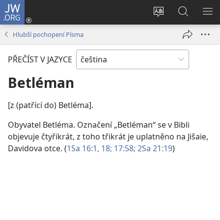
JW.ORG
Přihlásit
se
Změnit
Hledat
ZO
(otevřeno
jazyk
na
NA
Hlubší pochopení Písma
nové
stránek
JW.ORG
okno)
PŘEČÍST V JAZYCE
Betléman
[z (patřící do) Betléma].
Obyvatel Betléma. Označení „Betléman“ se v Bibli
objevuje čtyřikrát, z toho třikrát je uplatněno na Jišaie,
Davidova otce. (
1Sa 16:1,
18;
17:58;
2Sa 21:19
)