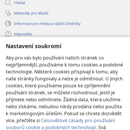
Hledat
Materiály pro lékaře
Informace pro média a vládní úředníky
Nápověda
Nastavení soukromí
Dary
(otevřeno
nové
Aby pro vás bylo používání našich stránek co
okno)
nejpříjemnější, používáme k tomu cookies a podobné
ONLINE KNIHOVNA Strážné věže
(otevřeno
technologie. Některé cookies přispívají k tomu, aby
nové
®
JW Hub
naše stránky fungovaly a nelze je odmítnout. U jiných
okno)
(otevřeno
cookies, které používáme pouze ke zpříjemnění
nové
®
JW Library
okno)
používání stránek, se můžete rozhodnout, jestli je
přijmete nebo odmítnete. Žádná data, která uložíme
Watchtower Library
nebo získáme, nebudou nikdy prodána nebo použita
k marketingovým účelům. Pokud se chcete dozvědět
více, přečtěte si
Celosvětové zásady pro používání
souborů cookie a podobných technologií
. Svá