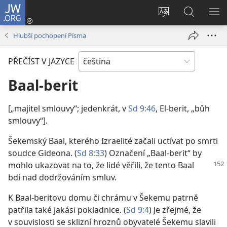
JW.ORG
Přihlásit
se
Změnit
Hledat
ZO
(otevřeno
jazyk
na
NA
Hlubší pochopení Písma
nové
stránek
JW.ORG
okno)
PŘEČÍST V JAZYCE
Baal-berit
[„majitel smlouvy“; jedenkrát, v
Sd 9:46
, El-berit, „bůh
smlouvy“].
Šekemský Baal, kterého Izraelité začali uctívat po smrti
soudce Gideona. (
Sd 8:33
) Označení „Baal-berit“ by
mohlo
ukazovat na to, že lidé věřili, že tento Baal
bdí nad dodržováním smluv.
K Baal-beritovu domu či chrámu v Šekemu patrně
patřila také jakási pokladnice. (
Sd 9:4
) Je zřejmé, že
v souvislosti se sklizní hroznů obyvatelé Šekemu slavili