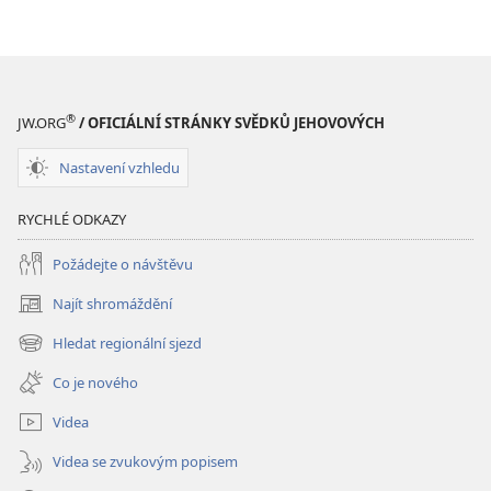
ke
stažení
Hlubší
pochopení
Písma
®
JW.ORG
/ OFICIÁLNÍ STRÁNKY SVĚDKŮ JEHOVOVÝCH
Nastavení vzhledu
RYCHLÉ ODKAZY
Požádejte o návštěvu
Najít shromáždění
(otevřeno
nové
Hledat regionální sjezd
(otevřeno
okno)
nové
Co je nového
okno)
Videa
Videa se zvukovým popisem