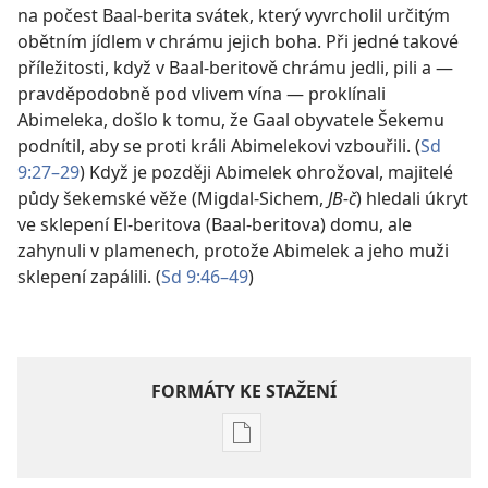
na počest Baal-berita svátek, který vyvrcholil určitým
obětním jídlem v chrámu jejich boha. Při jedné takové
příležitosti, když v Baal-beritově chrámu jedli, pili a —
pravděpodobně pod vlivem vína — proklínali
Abimeleka, došlo k tomu, že Gaal obyvatele Šekemu
podnítil, aby se proti králi Abimelekovi vzbouřili. (
Sd
9:27–29
) Když je později Abimelek ohrožoval, majitelé
půdy šekemské věže (Migdal-Sichem,
JB-č
) hledali úkryt
ve sklepení El-beritova (Baal-beritova) domu, ale
zahynuli v plamenech, protože Abimelek a jeho muži
sklepení zapálili. (
Sd 9:46–49
)
FORMÁTY KE STAŽENÍ
Formáty
poblikací