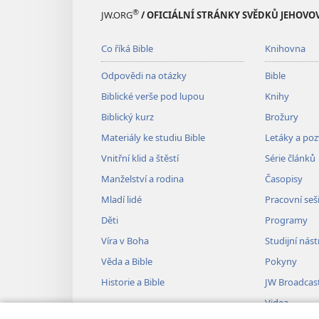
®
JW.ORG
/ OFICIÁLNÍ STRÁNKY SVĚDKŮ JEHOVO
Co říká Bible
Knihovna
Odpovědi na otázky
Bible
Biblické verše pod lupou
Knihy
Biblický kurz
Brožury
Materiály ke studiu Bible
Letáky a po
Vnitřní klid a štěstí
Série článků
Manželství a rodina
Časopisy
Mladí lidé
Pracovní seš
Děti
Programy
Víra v Boha
Studijní nást
Věda a Bible
Pokyny
Historie a Bible
JW Broadcas
Videa