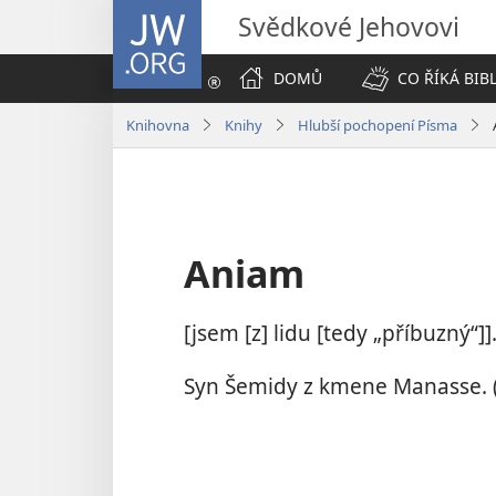
JW.ORG
Svědkové Jehovovi
DOMŮ
CO ŘÍKÁ BIB
Knihovna
Knihy
Hlubší pochopení Písma
Aniam
[jsem [z] lidu [tedy „příbuzný“]]
Syn Šemidy z kmene Manasse. 