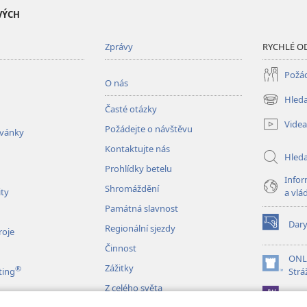
VÝCH
Zprávy
RYCHLÉ O
Požád
O nás
Hleda
(otevřeno
Časté otázky
nové
Videa
Požádejte o návštěvu
okno)
zvánky
Kontaktujte nás
Hled
Prohlídky betelu
Infor
Shromáždění
ity
a vlá
Památná slavnost
Dar
Regionální sjezdy
(otevřeno
roje
nové
Činnost
okno)
ONL
Zážitky
®
(otevřeno
ting
Strá
nové
Z celého světa
JW L
okno)