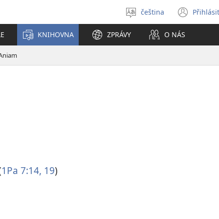
čeština
Přihlási
Vybrat
(ote
jazyk
nové
LE
KNIHOVNA
ZPRÁVY
O NÁS
okno
Aniam
.
(
1Pa 7:14,
19
)