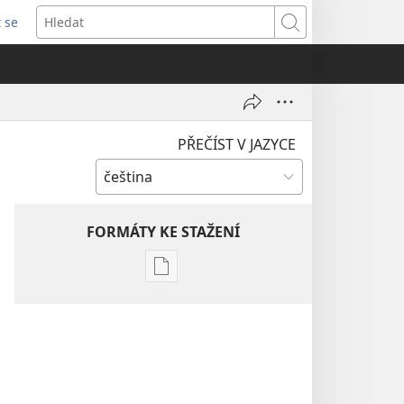
t se
vřeno
Hledat
)
PŘEČÍST V JAZYCE
FORMÁTY KE STAŽENÍ
Formáty
poblikací
ke
stažení
Hlubší
pochopení