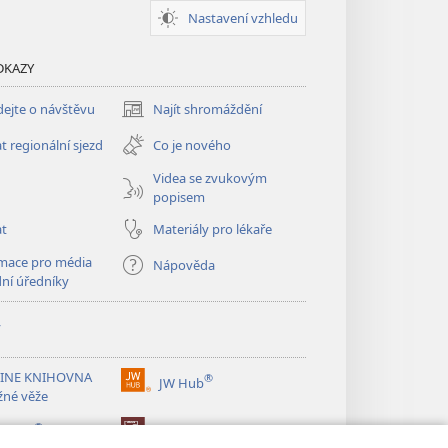
Nastavení vzhledu
DKAZY
ejte o návštěvu
Najít shromáždění
(otevřeno
nové
t regionální sjezd
Co je nového
okno)
Videa se zvukovým
popisem
at
Materiály pro lékaře
mace pro média
Nápověda
dní úředníky
y
INE KNIHOVNA
®
JW Hub
(otevřeno
žné věže
nové
®
okno)
ibrary
Watchtower Library