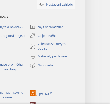
Nastavení vzhledu
DKAZY
ejte o návštěvu
Najít shromáždění
(otevřeno
nové
t regionální sjezd
Co je nového
okno)
Videa se zvukovým
popisem
at
Materiály pro lékaře
mace pro média
Nápověda
dní úředníky
y
INE KNIHOVNA
®
JW Hub
(otevřeno
žné věže
nové
®
okno)
ibrary
Watchtower Library