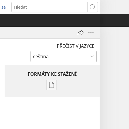
t se
vřeno
Hledat
)
PŘEČÍST V JAZYCE
FORMÁTY KE STAŽENÍ
Formáty
poblikací
ke
stažení
Hlubší
pochopení