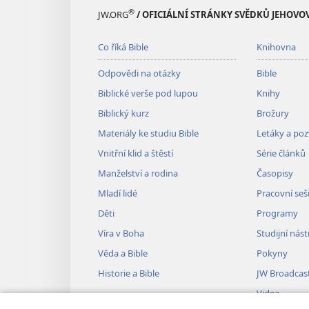
®
JW.ORG
/ OFICIÁLNÍ STRÁNKY SVĚDKŮ JEHOVO
Co říká Bible
Knihovna
Odpovědi na otázky
Bible
Biblické verše pod lupou
Knihy
Biblický kurz
Brožury
Materiály ke studiu Bible
Letáky a po
Vnitřní klid a štěstí
Série článků
Manželství a rodina
Časopisy
Mladí lidé
Pracovní seš
Děti
Programy
Víra v Boha
Studijní nást
Věda a Bible
Pokyny
Historie a Bible
JW Broadcas
Videa