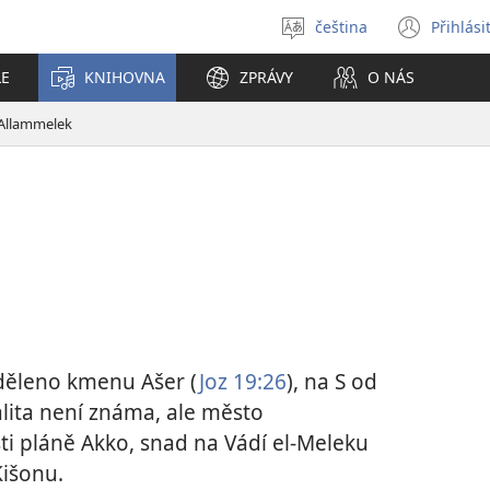
čeština
Přihlási
Vybrat
(ote
jazyk
nové
LE
KNIHOVNA
ZPRÁVY
O NÁS
okno
Allammelek
iděleno kmenu Ašer (
Joz 19:26
), na S od
alita není známa, ale město
sti pláně Akko, snad na Vádí el-Meleku
Kišonu.