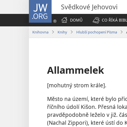
JW.ORG
Svědkové Jehovovi
DOMŮ
CO ŘÍKÁ BIB
Knihovna
Knihy
Hlubší pochopení Písma
Allammelek
[mohutný strom krále].
Město na území, které bylo př
říčního údolí Kišon. Přesná lok
pravděpodobně leželo v již. čá
(Nachal Zippori), které ústí do 