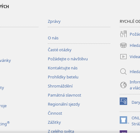
VÝCH
Zprávy
RYCHLÉ O
Požád
O nás
Hleda
(otevřeno
Časté otázky
nové
Videa
Požádejte o návštěvu
okno)
zvánky
Kontaktujte nás
Hled
Prohlídky betelu
Infor
Shromáždění
ity
a vlá
Památná slavnost
Dar
Regionální sjezdy
(otevřeno
roje
nové
Činnost
okno)
ONL
Zážitky
®
(otevřeno
ting
Strá
nové
Z celého světa
JW L
okno)