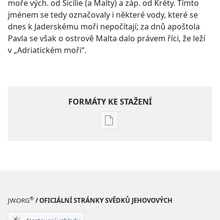
moře vých. od Sicílie (a Malty) a záp. od Kréty. Tímto
jménem se tedy označovaly i některé vody, které se
dnes k Jaderskému moři nepočítají; za dnů apoštola
Pavla se však o ostrově Malta dalo právem říci, že leží
v „Adriatickém moři“.
FORMÁTY KE STAŽENÍ
Formáty
poblikací
ke
stažení
Hlubší
pochopení
Písma
®
JW.ORG
/ OFICIÁLNÍ STRÁNKY SVĚDKŮ JEHOVOVÝCH