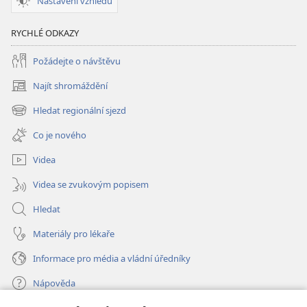
Nastavení vzhledu
RYCHLÉ ODKAZY
Požádejte o návštěvu
Najít shromáždění
(otevřeno
nové
Hledat regionální sjezd
(otevřeno
okno)
nové
Co je nového
okno)
Videa
Videa se zvukovým popisem
Hledat
Materiály pro lékaře
Informace pro média a vládní úředníky
Nápověda