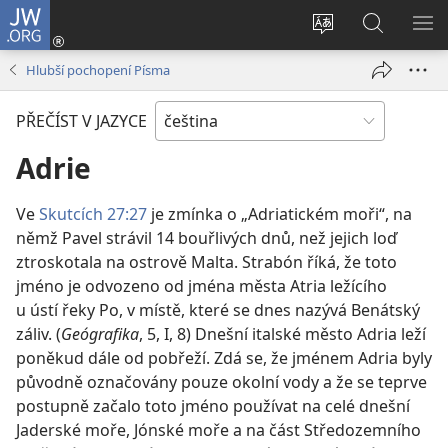
JW.ORG
Přihlásit
se
Změnit
Hledat
ZO
(otevřeno
jazyk
na
NA
Hlubší pochopení Písma
nové
stránek
JW.ORG
okno)
PŘEČÍST V JAZYCE
Adrie
Ve
Skutcích 27:27
je zmínka o „Adriatickém moři“, na
němž Pavel strávil 14 bouřlivých dnů, než jejich loď
ztroskotala na ostrově Malta. Strabón říká, že toto
jméno je odvozeno od jména města Atria ležícího
u ústí řeky Po, v místě, které se dnes nazývá Benátský
záliv. (
Geógrafika
, 5, I, 8) Dnešní italské město Adria leží
poněkud dále od pobřeží. Zdá se, že jménem Adria byly
původně označovány pouze okolní vody a že se teprve
postupně začalo toto jméno používat na celé dnešní
Jaderské moře, Jónské moře a na část Středozemního