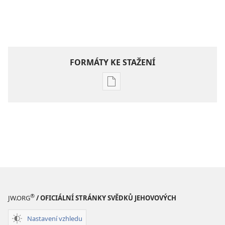
FORMÁTY KE STAŽENÍ
Formáty
poblikací
ke
stažení
Hlubší
pochopení
Písma
®
JW.ORG
/ OFICIÁLNÍ STRÁNKY SVĚDKŮ JEHOVOVÝCH
Nastavení vzhledu