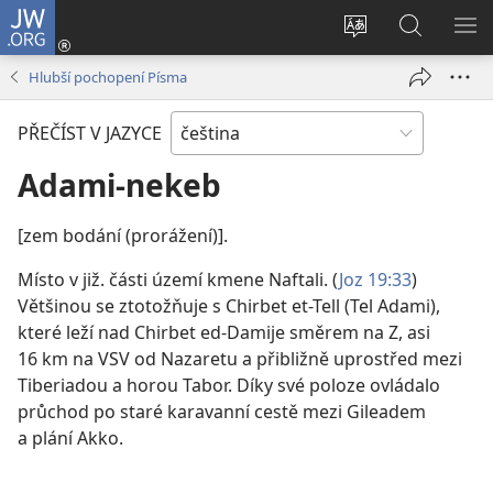
JW.ORG
Přihlásit
se
Změnit
Hledat
ZO
(otevřeno
jazyk
na
NA
Hlubší pochopení Písma
nové
stránek
JW.ORG
okno)
PŘEČÍST V JAZYCE
Adami-nekeb
[zem bodání (prorážení)].
Místo v již. části území kmene Naftali. (
Joz 19:33
)
Většinou se ztotožňuje s Chirbet et-Tell (Tel Adami),
které leží nad Chirbet ed-Damije směrem na Z, asi
16 km na VSV od Nazaretu a přibližně uprostřed mezi
Tiberiadou a horou Tabor. Díky své poloze ovládalo
průchod po staré karavanní cestě mezi Gileadem
a plání Akko.