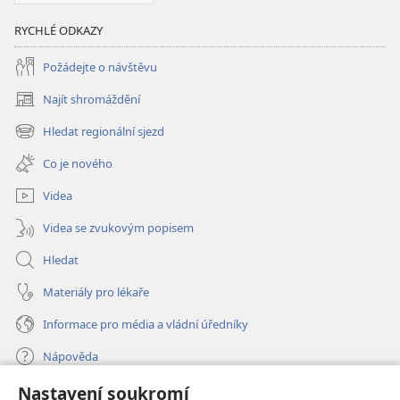
RYCHLÉ ODKAZY
Požádejte o návštěvu
Najít shromáždění
(otevřeno
nové
Hledat regionální sjezd
(otevřeno
okno)
nové
Co je nového
okno)
Videa
Videa se zvukovým popisem
Hledat
Materiály pro lékaře
Informace pro média a vládní úředníky
Nápověda
Nastavení soukromí