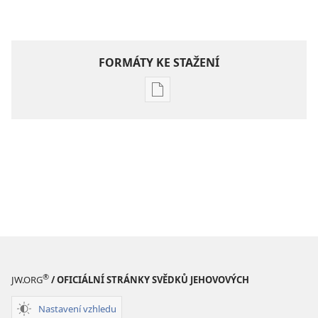
FORMÁTY KE STAŽENÍ
Formáty
poblikací
ke
stažení
Hlubší
pochopení
Písma
®
JW.ORG
/ OFICIÁLNÍ STRÁNKY SVĚDKŮ JEHOVOVÝCH
Nastavení vzhledu