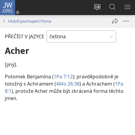
JW.ORG
Přihlásit
se
Změnit
Hledat
ZO
(otevřeno
jazyk
na
NA
Hlubší pochopení Písma
nové
stránek
JW.ORG
okno)
PŘEČÍST V JAZYCE
Acher
[jiný].
Potomek Benjamína (
1Pa 7:12
); pravděpodobně je
totožný s Achiramem (
4Mo 26:38
) a Achrachem (
1Pa
8:1
), protože Acher může být zkrácená forma těchto
jmen.