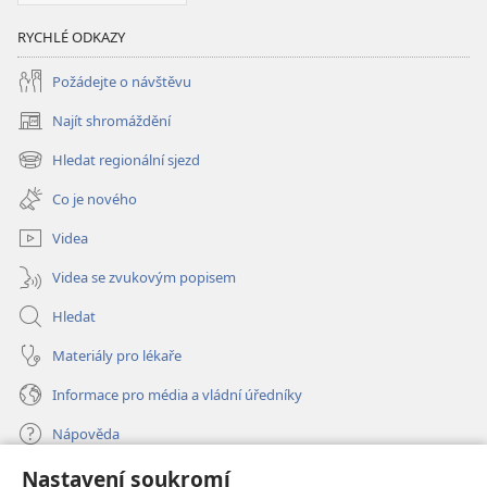
RYCHLÉ ODKAZY
Požádejte o návštěvu
Najít shromáždění
(otevřeno
nové
Hledat regionální sjezd
(otevřeno
okno)
nové
Co je nového
okno)
Videa
Videa se zvukovým popisem
Hledat
Materiály pro lékaře
Informace pro média a vládní úředníky
Nápověda
Nastavení soukromí