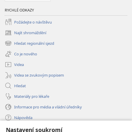
RYCHLÉ ODKAZY
Požádejte o návštěvu
Najít shromáždění
(otevřeno
nové
Hledat regionální sjezd
(otevřeno
okno)
nové
Co je nového
okno)
Videa
Videa se zvukovým popisem
Hledat
Materiály pro lékaře
Informace pro média a vládní úředníky
Nápověda
Nastavení soukromí