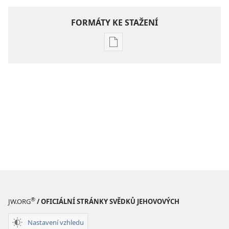
FORMÁTY KE STAŽENÍ
Formáty
poblikací
ke
stažení
Hlubší
pochopení
Písma
®
JW.ORG
/ OFICIÁLNÍ STRÁNKY SVĚDKŮ JEHOVOVÝCH
Nastavení vzhledu