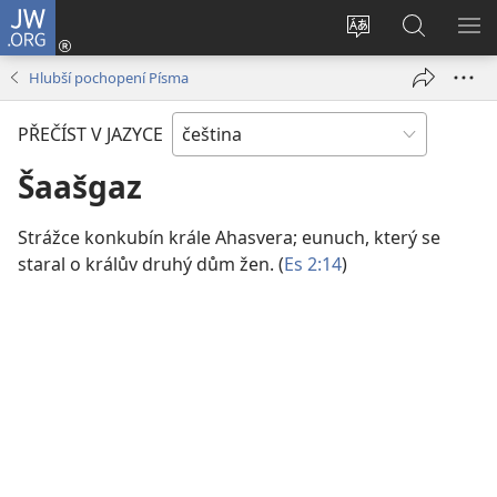
JW.ORG
Přihlásit
se
Změnit
Hledat
ZO
(otevřeno
jazyk
na
NA
Hlubší pochopení Písma
nové
stránek
JW.ORG
okno)
PŘEČÍST V JAZYCE
Šaašgaz
Strážce konkubín krále Ahasvera; eunuch, který se
staral o králův druhý dům žen. (
Es 2:14
)