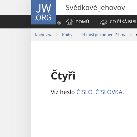
JW.ORG
Svědkové Jehovovi
DOMŮ
CO ŘÍKÁ BIB
Knihovna
Knihy
Hlubší pochopení Písma
Čtyři
Viz heslo
ČÍSLO, ČÍSLOVKA
.