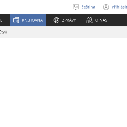
čeština
Přihlási
Vybrat
(ote
jazyk
nové
LE
KNIHOVNA
ZPRÁVY
O NÁS
okno
Čtyři