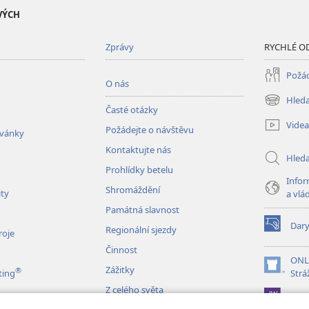
VÝCH
Zprávy
RYCHLÉ O
Požád
O nás
Hleda
(otevřeno
Časté otázky
nové
Videa
Požádejte o návštěvu
okno)
zvánky
Kontaktujte nás
Hled
Prohlídky betelu
Infor
Shromáždění
ity
a vlá
Památná slavnost
Dar
Regionální sjezdy
(otevřeno
roje
nové
Činnost
okno)
ONL
Zážitky
®
(otevřeno
ting
Strá
nové
Z celého světa
JW L
okno)