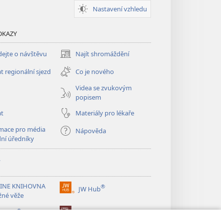
Nastavení vzhledu
DKAZY
ejte o návštěvu
Najít shromáždění
(otevřeno
nové
t regionální sjezd
Co je nového
okno)
Videa se zvukovým
popisem
at
Materiály pro lékaře
mace pro média
Nápověda
dní úředníky
y
INE KNIHOVNA
®
JW Hub
(otevřeno
žné věže
nové
®
okno)
ibrary
Watchtower Library