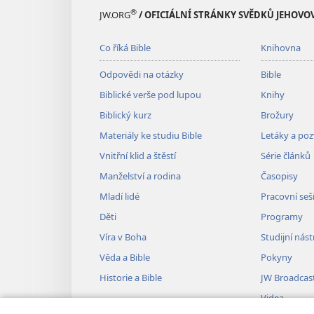
®
JW.ORG
/ OFICIÁLNÍ STRÁNKY SVĚDKŮ JEHOVO
Co říká Bible
Knihovna
Odpovědi na otázky
Bible
Biblické verše pod lupou
Knihy
Biblický kurz
Brožury
Materiály ke studiu Bible
Letáky a po
Vnitřní klid a štěstí
Série článků
Manželství a rodina
Časopisy
Mladí lidé
Pracovní seš
Děti
Programy
Víra v Boha
Studijní nást
Věda a Bible
Pokyny
Historie a Bible
JW Broadcas
Videa