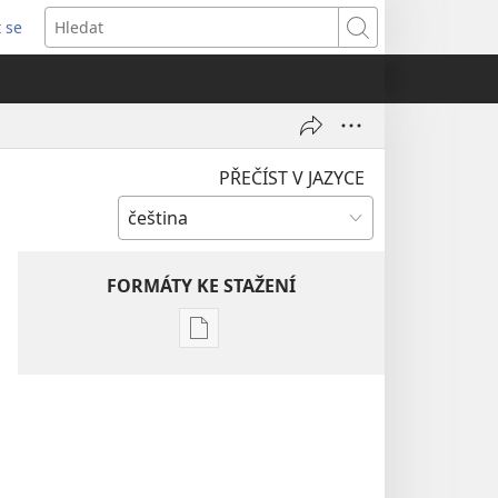
t se
vřeno
Hledat
)
PŘEČÍST V JAZYCE
FORMÁTY KE STAŽENÍ
Formáty
poblikací
ke
stažení
Hlubší
pochopení