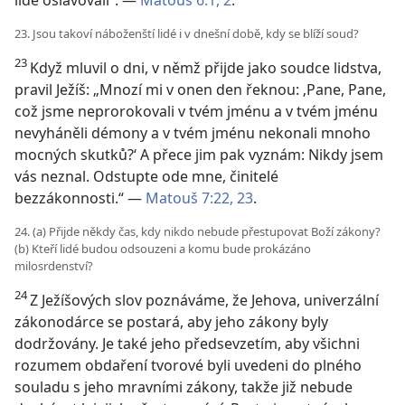
lidé oslavovali“. —
Matouš 6:1, 2
.
23. Jsou takoví náboženští lidé i v dnešní době, kdy se blíží soud?
23
Když mluvil o dni, v němž přijde jako soudce lidstva,
pravil Ježíš: „Mnozí mi v onen den řeknou: ‚Pane, Pane,
což jsme neprorokovali v tvém jménu a v tvém jménu
nevyháněli démony a v tvém jménu nekonali mnoho
mocných skutků?‘ A přece jim pak vyznám: Nikdy jsem
vás neznal. Odstupte ode mne, činitelé
bezzákonnosti.“ —
Matouš 7:22, 23
.
24. (a) Přijde někdy čas, kdy nikdo nebude přestupovat Boží zákony?
(b) Kteří lidé budou odsouzeni a komu bude prokázáno
milosrdenství?
24
Z Ježíšových slov poznáváme, že Jehova, univerzální
zákonodárce se postará, aby jeho zákony byly
dodržovány. Je také jeho předsevzetím, aby všichni
rozumem obdaření tvorové byli uvedeni do plného
souladu s jeho mravními zákony, takže již nebude