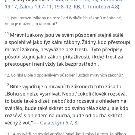
19:17;
Žalmu 19:7–11; 19:8–12, KB;
1. Timoteovi 4:8
)
11. Jsou mravní zákony na rozdíl od fyzikálních zákonů měnitelné,
nebo je možno jim uniknout?
11
Mravní zákony jsou ve svém působení stejně stálé
a spolehlivé jako fyzikální zákony. Žádný, kdo přestoupí
mravní zákony, nevyvázne bez trestu. Tyto předpisy
působí stejně jako zákon přitažlivosti, i když trest za
přestoupení není vždy tak bezprostřední.
12. Co říká Bible o spolehlivém působení Božích mravních zákonů?
12
Bible vyjadřuje o mravních zákonech tuto zásadu:
„Bohu se nelze vysmívat. Neboť cokoli člověk rozsévá,
to bude také sklízet; neboť kdo rozsévá s ohledem na
své tělo, bude také sklízet od svého těla zkázu, ale kdo
rozsévá s ohledem na ducha, bude od ducha sklízet
věčný život.“ —
Galatským 6:7, 8
.
13, 14. Vysvětli, co myslel apoštol Pavel, když mluvil o tom, že někdo