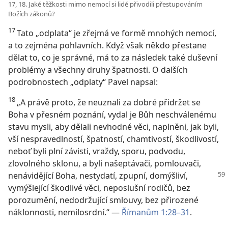
17, 18. Jaké těžkosti mimo nemocí si lidé přivodili přestupováním
Božích zákonů?
17
Tato „odplata“ je zřejmá ve formě mnohých nemocí,
a to zejména pohlavních. Když však někdo přestane
dělat to, co je správné, má to za následek také duševní
problémy a všechny druhy špatnosti. O dalších
podrobnostech „odplaty“ Pavel napsal:
18
„A právě proto, že neuznali za dobré přidržet se
Boha v přesném poznání, vydal je Bůh neschválenému
stavu mysli, aby dělali nevhodné věci, naplněni, jak byli,
vší nespravedlností, špatností, chamtivostí, škodlivostí,
neboť byli plní závisti, vraždy, sporu, podvodu,
zlovolného sklonu, a byli našeptávači, pomlouvači,
nenávidějící Boha,
nestydatí, zpupní, domýšliví,
vymýšlející škodlivé věci, neposlušní rodičů, bez
porozumění, nedodržující smlouvy, bez přirozené
náklonnosti, nemilosrdní.“ —
Římanům 1:28–31
.