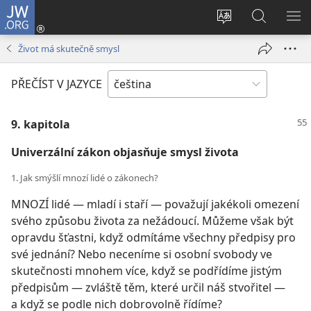
JW.ORG
Přihlásit
se
Změnit
Hledat
ZO
(otevřeno
jazyk
na
NA
Život má skutečně smysl
nové
stránek
JW.ORG
okno)
PŘEČÍST V JAZYCE
9. kapitola
Univerzální zákon objasňuje smysl života
1. Jak smýšlí mnozí lidé o zákonech?
MNOZÍ lidé — mladí i staří — považují jakékoli omezení
svého způsobu života za nežádoucí. Můžeme však být
opravdu šťastni, když odmítáme všechny předpisy pro
své jednání? Nebo neceníme si osobní svobody ve
skutečnosti mnohem více, když se podřídíme jistým
předpisům — zvláště těm, které určil náš stvořitel —
a když se podle nich dobrovolně řídíme?