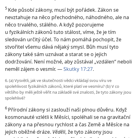
5
Kde působí zákony, musí být pořádek. Zákon se
nevztahuje na něco přechodného, náhodného, ale na
něco trvalého, stálého. A když pozorujeme
u fyzikálních zákonů tuto stálost, víme, že je tím
sledován určitý účel. To nám pomáhá pochopit, že
stvořitel všemu dává nějaký smysl. Bůh musí tyto
zákony také sám uznávat a starat se o jejich
dodržování. Není možné, aby zůstával „vzdálen“ neboli
neměl zájem o vesmír. —
Skutky 17:27
.
6. (a) Vysvětli, jak ve skutečnosti vědci vkládají svou víru ve
spolehlivost fyzikálních zákonů, které platí ve vesmíru? (b) V co
většího by měli ještě věřit na základě své znalosti, že tyto zákony jsou
spolehlivé?
6
Přírodní zákony si zaslouží naši plnou důvěru. Když
kosmonauté vzlétli k Měsíci, spoléhali se na gravitační
zákony a na přesnou rychlost a čas Země a Měsíce na
jejich oběžné dráze.
Věděli
, že tyto zákony jsou