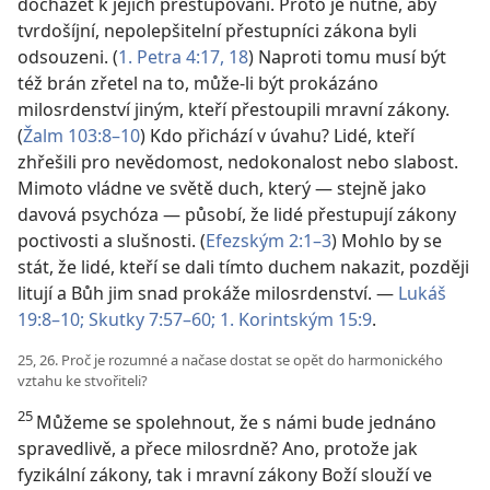
docházet k jejich přestupování. Proto je nutné, aby
tvrdošíjní, nepolepšitelní přestupníci zákona byli
odsouzeni. (
1. Petra 4:17, 18
) Naproti tomu musí být
též brán zřetel na to, může-li být prokázáno
milosrdenství jiným, kteří přestoupili mravní zákony.
(
Žalm 103:8–10
) Kdo přichází v úvahu? Lidé, kteří
zhřešili pro nevědomost, nedokonalost nebo slabost.
Mimoto vládne ve světě duch, který — stejně jako
davová psychóza — působí, že lidé přestupují zákony
poctivosti a slušnosti. (
Efezským 2:1–3
) Mohlo by se
stát, že lidé, kteří se dali tímto duchem nakazit, později
litují a Bůh jim snad prokáže milosrdenství. —
Lukáš
19:8–10;
Skutky 7:57–60;
1. Korintským 15:9
.
25, 26. Proč je rozumné a načase dostat se opět do harmonického
vztahu ke stvořiteli?
25
Můžeme se spolehnout, že s námi bude jednáno
spravedlivě, a přece milosrdně? Ano, protože jak
fyzikální zákony, tak i mravní zákony Boží slouží ve