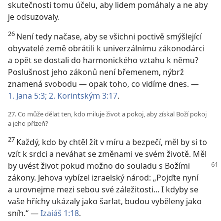
skutečnosti tomu účelu, aby lidem pomáhaly a ne aby
je odsuzovaly.
26
Není tedy načase, aby se všichni poctivě smýšlející
obyvatelé země obrátili k univerzálnímu zákonodárci
a opět se dostali do harmonického vztahu k němu?
Poslušnost jeho zákonů není břemenem, nýbrž
znamená svobodu — opak toho, co vidíme dnes. —
1. Jana 5:3;
2. Korintským 3:17
.
27. Co může dělat ten, kdo miluje život a pokoj, aby získal Boží pokoj
a jeho přízeň?
27
Každý, kdo by chtěl žít v míru a bezpečí, měl by si to
vzít k srdci a neváhat se změnami ve svém životě. Měl
by
uvést život pokud možno do souladu s Božími
zákony. Jehova vybízel izraelský národ: „Pojďte nyní
a urovnejme mezi sebou své záležitosti... I kdyby se
vaše hříchy ukázaly jako šarlat, budou vyběleny jako
sníh.“ —
Izaiáš 1:18
.