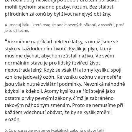
mohli bychom snadno pozbýt rozum. Bez stálosti
přírodních zákonů by byl život nanejvýš obtížný.
4. Jmenuj látku, která reaguje podle pevných zákonů, a vysvětli, proč
je to užitečné.
4
Vezměme například některé látky, s nimiž jsme ve
styku v každodenním životě. Kyslík je plyn, který
musíme dýchat, abychom zůstali naživu. Ve svém
normálním stavu je pro lidský i zvířecí život
nepostradatelný. Když se však tři atomy kyslíku spojí,
vznikne jedovatý ozón. Ke vzniku ozónu v atmosféře
jsou však nutné zvláštní podmínky. Nevzniká náhodně
kdykoli a kdekoli. Atomy kyslíku se řídí stejně jako
ostatní prvky pevnými zákony, čímž je zabráněno
takovým náhodným změnám. Proto se nemusíme při
každém vdechnutí obávat, že by se kyslík změnil
v ozón.
5. Co prozrazuje existence fyzikálních zákonů o stvořiteli?