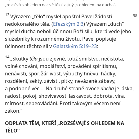
„rozsévá s ohledem na své tělo“ a jiný „s ohledem na ducha“.
13
Výrazem „tělo“ myslel apoštol Pavel žádosti
nedokonalého těla. (
Efezským 2:3
) Výrazem „duch“
myslel ducha neboli účinnou Boží sílu, která vede jeho
služebníky k rozumnému životu. Pavel popisuje
účinnost těchto sil v
Galatským 5:19–23
:
14
„Skutky
těla
jsou zjevné, totiž smilstvo, nečistota,
volné chování, modlářství, provádění spiritismu,
nenávisti, spor, žárlivost, výbuchy hněvu, hádky,
rozdělení, sekty, závisti, pitky, nevázané zábavy,
a podobné věci... Na druhé straně ovoce
ducha
je láska,
radost, pokoj, shovívavost, laskavost, dobrota, víra,
mírnost, sebeovládání. Proti takovým věcem není
zákon.“
ODPLATA TĚM, KTEŘÍ „ROZSÉVAJÍ S OHLEDEM NA
TĚLO“