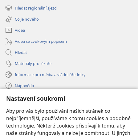
nové
Hledat regionální sjezd
(otevřeno
okno)
nové
Co je nového
okno)
Videa
Videa se zvukovým popisem
Hledat
Materiály pro lékaře
Informace pro média a vládní úředníky
Nápověda
Nastavení soukromí
Dary
(otevřeno
nové
Aby pro vás bylo používání našich stránek co
okno)
nejpříjemnější, používáme k tomu cookies a podobné
ONLINE KNIHOVNA Strážné věže
(otevřeno
technologie. Některé cookies přispívají k tomu, aby
nové
®
JW Hub
naše stránky fungovaly a nelze je odmítnout. U jiných
okno)
(otevřeno