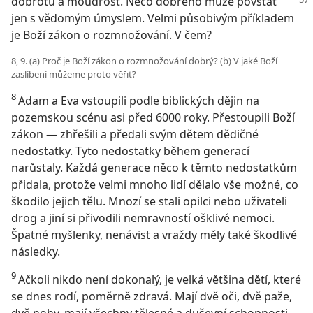
dobrotu a moudrost. Něco dobrého může povstat
jen s vědomým úmyslem. Velmi působivým příkladem
je Boží zákon o rozmnožování. V čem?
8, 9. (a) Proč je Boží zákon o rozmnožování dobrý? (b) V jaké Boží
zaslíbení můžeme proto věřit?
8
Adam a Eva vstoupili podle biblických dějin na
pozemskou scénu asi před 6000 roky. Přestoupili Boží
zákon — zhřešili a předali svým dětem dědičné
nedostatky. Tyto nedostatky během generací
narůstaly. Každá generace něco k těmto nedostatkům
přidala, protože velmi mnoho lidí dělalo vše možné, co
škodilo jejich tělu. Mnozí se stali opilci nebo uživateli
drog a jiní si přivodili nemravností ošklivé nemoci.
Špatné myšlenky, nenávist a vraždy měly také škodlivé
následky.
9
Ačkoli nikdo není dokonalý, je velká většina dětí, které
se dnes rodí, poměrně zdravá. Mají dvě oči, dvě paže,