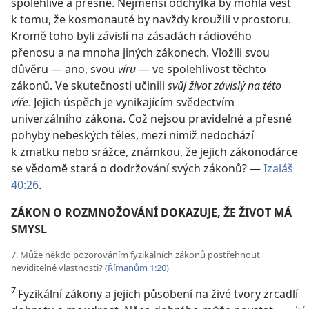
spolehlivé a přesné. Nejmenší odchylka by mohla vést
k tomu, že kosmonauté by navždy kroužili v prostoru.
Kromě toho byli závislí na zásadách rádiového
přenosu a na mnoha jiných zákonech. Vložili svou
důvěru — ano, svou
víru
— ve spolehlivost těchto
zákonů. Ve skutečnosti učinili
svůj život závislý na této
víře
. Jejich úspěch je vynikajícím svědectvím
univerzálního zákona. Což nejsou pravidelné a přesné
pohyby nebeských těles, mezi nimiž nedochází
k zmatku nebo srážce, známkou, že jejich zákonodárce
se vědomě stará o dodržování svých zákonů? —
Izaiáš
40:26
.
ZÁKON O ROZMNOŽOVÁNÍ DOKAZUJE, ŽE ŽIVOT MÁ
SMYSL
7. Může někdo pozorováním fyzikálních zákonů postřehnout
neviditelné vlastnosti? (
Římanům 1:20
)
7
Fyzikální zákony a jejich působení na živé tvory zrcadlí