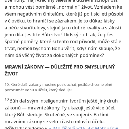
dvě nohy, mají všechny tělesné a duševní schopnosti
a mohou vést poměrně „normální“ život. Vzhledem ke
všem negativním činitelům, které již po tisíciletí působí
v člověku, to hraničí se zázrakem. Je to důkaz lásky
a péče stvořitelovy, stejně jako dobré kvality a stálosti
jeho díla. Jestliže Bůh stvořil lidský rod tak, že přes
špatné poměry, které si tento rod přivodil, může stále
trvat, neměli bychom Bohu věřit, když nám slibuje, že
nám dá věčný život za dokonalých podmínek?
MRAVNÍ ZÁKONY — DŮLEŽITÉ PRO SMYSLUPLNÝ
ŽIVOT
10. Které další zákony musíme poslouchat, jestliže chceme plně
porozumět Bohu a účelu, který sleduje?
10
Bůh dal svým inteligentním tvorům ještě jiný druh
zákonů — mravní zákony. Ty ukazují ještě více účel,
který Bůh sleduje. Skutečně, ve spojení s Božími
mravními zákony se velmi často mluví o účelu.
(Příklady najdeme v
5. Mojžíšově 5:16,
33;
Matoušovi