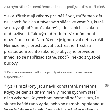
2. Kterým zákonům nemůžeme uniknout a proč jsou přesto užitečné?
2
Jaký užitek mají zákony pro náš život, můžeme vidět
na jistých řídících a závazných silách ve vesmíru, které
se nazývají „přírodní zákony“. Jeden z nich je zákon
o přitažlivosti. Takovým přírodním zákonům není
možné uniknout. Nemůžeme je ignorovat nebo zrušit.
Nemůžeme je přestupovat beztrestně. Trest za
přestoupení těchto zákonů je obyčejně proveden
ihned. To se například stane, skočí-li někdo z vysoké
budovy.
3. Proč je k našemu užitku, že jsou fyzikální zákony neměnné
a spolehlivé?
3
Fyzikální zákony jsou navíc konstantní, neměnné.
Kdyby se den za dnem měnily, mohli bychom stěží
něco vykonat. Kdybychom nemohli počítat s tím, že
slunce každé ráno vyjde, nebo se nemohli spolehnout,
že roční doby následují po sobě v určitém pořádku,