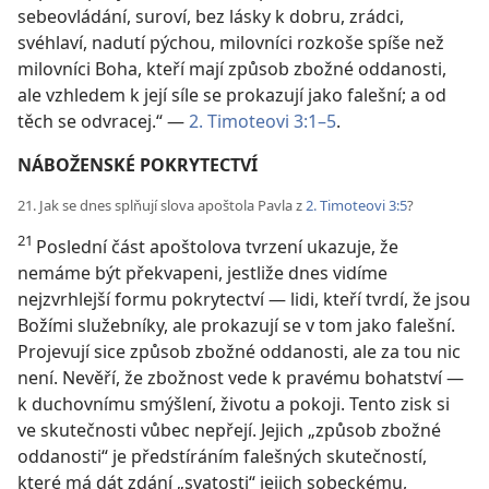
sebeovládání, suroví, bez lásky k dobru, zrádci,
svéhlaví, nadutí pýchou, milovníci rozkoše spíše než
milovníci Boha, kteří mají způsob zbožné oddanosti,
ale vzhledem k její síle se prokazují jako falešní; a od
těch se odvracej.“ —
2. Timoteovi 3:1–5
.
NÁBOŽENSKÉ POKRYTECTVÍ
21. Jak se dnes splňují slova apoštola Pavla z
2. Timoteovi 3:5
?
21
Poslední část apoštolova tvrzení ukazuje, že
nemáme být překvapeni, jestliže dnes vidíme
nejzvrhlejší formu pokrytectví — lidi, kteří tvrdí, že jsou
Božími služebníky, ale prokazují se v tom jako falešní.
Projevují sice způsob zbožné oddanosti, ale za tou nic
není. Nevěří, že zbožnost vede k pravému bohatství —
k duchovnímu smýšlení, životu a pokoji. Tento zisk si
ve skutečnosti vůbec nepřejí. Jejich „způsob zbožné
oddanosti“ je předstíráním falešných skutečností,
které má dát zdání „svatosti“ jejich sobeckému,