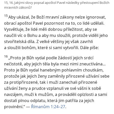
15, 16. Jakými slovy popsal apoštol Pavel následky přestoupení Božích
mravních zákonů?
15
Aby ukázal, že Boží mravní zákony nelze ignorovat,
obrací apoštol Pavel pozornost na to, co lidé udělali.
Vysvětluje, že lidé měli dobrou příležitost, aby se
naučili víc o Bohu a aby mu sloužili, protože viděli jeho
stvořitelská díla. Z velké většiny jej však zavrhli
a sloužili bohům, které si sami vytvořili. Dále píše:
16
„Proto je Bůh vydal podle žádostí jejich srdcí
nečistotě, aby jejich těla byla mezi nimi zneuctívána...
Proto je Bůh vydal hanebným pohlavním choutkám,
protože jak jejich ženy zaměnily přirozené užívání sebe
za protipřirozené, tak i muži zanechali přirozené
užívání ženy a prudce vzplanuli ve své vášni k sobě
navzájem, muži k mužům, a prováděli oplzlosti a sami
dostali plnou odplatu, která jim patřila za jejich
provinění.“ —
Římanům 1:24–27
.