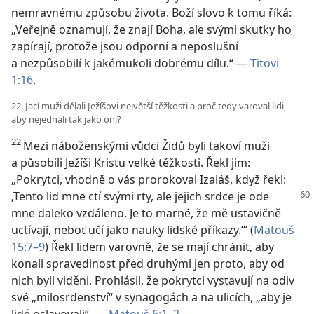
nemravnému způsobu života. Boží slovo k tomu říká:
„Veřejně oznamují, že znají Boha, ale svými skutky ho
zapírají, protože jsou odporní a neposlušní
a nezpůsobilí k jakémukoli dobrému dílu.“ —
Titovi
1:16
.
22. Jací muži dělali Ježíšovi největší těžkosti a proč tedy varoval lidi,
aby nejednali tak jako oni?
22
Mezi náboženskými vůdci Židů byli takoví muži
a působili Ježíši Kristu velké těžkosti. Řekl jim:
„Pokrytci, vhodně o vás prorokoval Izaiáš, když řekl:
‚Tento lid mne ctí svými
rty, ale jejich srdce je ode
mne daleko vzdáleno. Je to marné, že mě ustavičně
uctívají, neboť učí jako nauky lidské příkazy.‘“ (
Matouš
15:7–9
) Řekl lidem varovně, že se mají chránit, aby
konali spravedlnost před druhými jen proto, aby od
nich byli viděni. Prohlásil, že pokrytci vystavují na odiv
své „milosrdenství“ v synagogách a na ulicích, „aby je