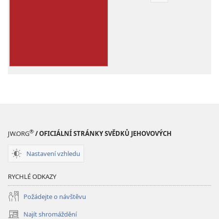
poblikací
ke
stažení
Život
má
skutečně
smysl
®
JW.ORG
/ OFICIÁLNÍ STRÁNKY SVĚDKŮ JEHOVOVÝCH
Nastavení vzhledu
RYCHLÉ ODKAZY
Požádejte o návštěvu
Najít shromáždění
(otevřeno