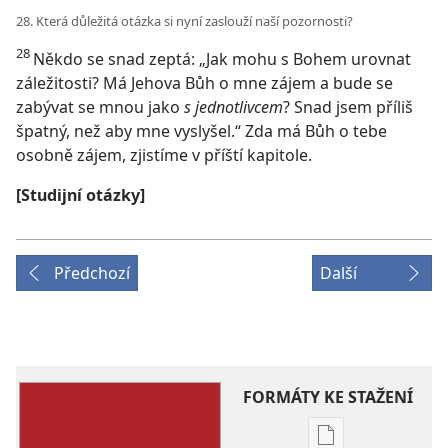
28. Která důležitá otázka si nyní zaslouží naší pozornosti?
28
Někdo se snad zeptá: „Jak mohu s Bohem urovnat
záležitosti? Má Jehova Bůh o mne zájem a bude se
zabývat se mnou jako
s jednotlivcem
? Snad jsem příliš
špatný, než aby mne vyslyšel.“ Zda má Bůh o tebe
osobně zájem, zjistíme v příští kapitole.
[Studijní otázky]
Předchozí
Další
FORMÁTY KE STAŽENÍ
Formáty