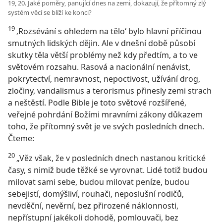
19, 20. Jaké poměry, panující dnes na zemi, dokazují, že přítomný zlý
systém věcí se blíží ke konci?
19
‚Rozsévání s ohledem na tělo‘ bylo hlavní příčinou
smutných lidských dějin. Ale v dnešní době působí
skutky těla větší problémy než kdy předtím, a to ve
světovém rozsahu. Rasová a nacionální nenávist,
pokrytectví, nemravnost, nepoctivost, užívání drog,
zločiny, vandalismus a terorismus přinesly zemi strach
a neštěstí. Podle Bible je toto světové rozšířené,
veřejné pohrdání Božími mravními zákony důkazem
toho, že přítomný svět je ve svých posledních dnech.
Čteme:
20
„Věz však, že v posledních dnech nastanou kritické
časy, s nimiž bude těžké se vyrovnat. Lidé totiž budou
milovat sami sebe, budou milovat peníze, budou
sebejistí, domýšliví, rouhači, neposlušní rodičů,
nevděční, nevěrní, bez přirozené náklonnosti,
nepřístupní jakékoli dohodě, pomlouvači, bez