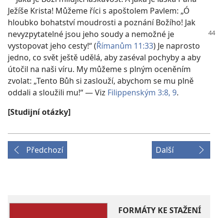
Ježíše Krista! Můžeme říci s apoštolem Pavlem: „Ó
hloubko bohatství moudrosti a poznání Božího! Jak
nevyzpytatelné jsou
jeho soudy a nemožné je
vystopovat jeho cesty!“ (
Římanům 11:33
) Je naprosto
jedno, co svět ještě udělá, aby zaséval pochyby a aby
útočil na naši víru. My můžeme s plným oceněním
zvolat: „Tento Bůh si zaslouží, abychom se mu plně
oddali a sloužili mu!“ — Viz
Filippenským 3:8, 9
.
[Studijní otázky]
Předchozí
Další
FORMÁTY KE STAŽENÍ