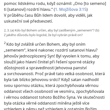
pomoc lidskému rodu, když oznámil: „Ono [to semeno]
ti [satanovi] rozdrtí hlavu.“ (
1. Mojžíšova 3:15
)
V průběhu času Bůh lidem dovolil, aby viděli, jak
uskuteční své předsevzetí.
2, 3. (a) Kdo byl Bohem určen, aby byl zaslíbeným „semenem“? (b)
Z jakého důvodu bylo logické, že byl vybrán právě on?
2
Kdo byl zvláště určen Bohem, aby byl oním
„semenem“, které nakonec rozdrtí satanovi hlavu?
Jehovův jednozplozený Syn! Byl vyvolen k tomu, aby
sloužil jako hlavní činitel při řešení sporné otázky
důstojnosti a spravedlnosti Jehovova panství
a svrchovanosti. Proč právě tato velká osobnost, která
byla tak blízko Jehovovu srdci? Když satan nadhodil
svou spornou otázku, která zpochybňovala věrnou
oddanost všech osobností ve vesmíru, zpochybňovala
i věrnou oddanost tohoto Božího Syna. Ve skutečnosti
byla otázka věrné oddanosti míněna ještě více
vzhledem k němu než vzhledem k ostatním Božím