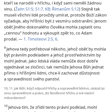
kteří se narodili v hříchu, i když sami neměli žádnou
vinu. (
Žalm 51:5; 51:7, KB;
Římanům 5:12
) Stejně tak
museli všichni lidé provždy umírat, protože Boží zákon
vyžaduje, aby hříšníci byli z vesmíru odstraněni. Jenom
oběť jiného dokonalého člověka mohla zaplatit onu
„cennou“ hodnotu a vykoupit zpět to, co Adam
prodal. —
1. Timoteovi 2:5, 6
.
9
Jehova tedy potřeboval někoho, jehož oběť by mohla
být právním podkladem a jehož prostřednictvím by
mohl jednat. Jako lidská vláda nemůže dost dobře
vyjednávat se zločinci, tak nemůže Jehova Bůh jednat
přímo s hříšnými lidmi, chce-li zachovat důstojnost
a spravedlnost svého panství.
10, 11. Jak Bůh, když odpustil hříchy a ospravedlnil lidstvo, ukázal (a)
svou spravedlnost a právo, (b) škodlivost hříchu a své vlastní
milosrdenství?
10
Jehova tím, že zřídil tento právní podklad, mohl