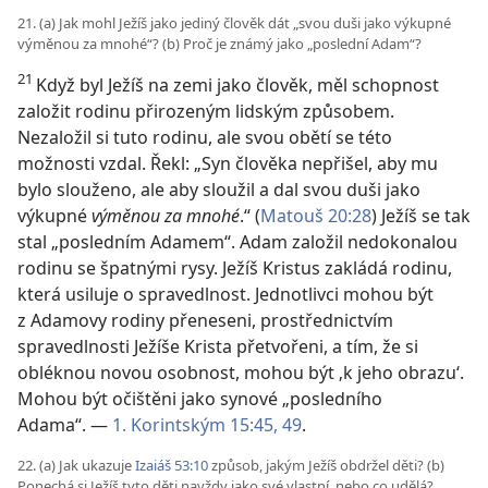
21. (a) Jak mohl Ježíš jako jediný člověk dát „svou duši jako výkupné
výměnou za mnohé“? (b) Proč je známý jako „poslední Adam“?
21
Když byl Ježíš na zemi jako člověk, měl schopnost
založit rodinu přirozeným lidským způsobem.
Nezaložil si tuto rodinu, ale svou obětí se této
možnosti vzdal. Řekl: „Syn člověka nepřišel, aby mu
bylo slouženo, ale aby sloužil a dal svou duši jako
výkupné
výměnou za mnohé
.“ (
Matouš 20:28
) Ježíš se tak
stal „posledním Adamem“. Adam založil nedokonalou
rodinu se špatnými rysy. Ježíš Kristus zakládá rodinu,
která usiluje o spravedlnost. Jednotlivci mohou být
z Adamovy rodiny přeneseni, prostřednictvím
spravedlnosti Ježíše Krista přetvořeni, a tím, že si
obléknou novou osobnost, mohou být ‚k jeho obrazu‘.
Mohou být očištěni jako synové „posledního
Adama“. —
1. Korintským 15:45,
49
.
22. (a) Jak ukazuje
Izaiáš 53:10
způsob, jakým Ježíš obdržel děti? (b)
Ponechá si Ježíš tyto děti navždy jako své vlastní, nebo co udělá?