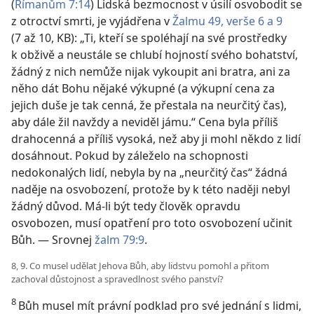
(
Římanům 7:14
) Lidská bezmocnost v úsilí osvobodit se
z otroctví smrti, je vyjádřena v
Žalmu 49, verše 6 a
9
(7 až 10, KB): „Ti, kteří se spoléhají na své prostředky
k obživě a neustále se chlubí hojností svého bohatství,
žádný z nich nemůže nijak vykoupit ani bratra, ani za
něho dát Bohu nějaké výkupné (a výkupní cena za
jejich duše je tak cenná, že přestala na neurčitý čas),
aby dále žil navždy a neviděl jámu.“ Cena byla příliš
drahocenná a příliš vysoká, než aby ji mohl někdo z lidí
dosáhnout. Pokud by záleželo na schopnosti
nedokonalých lidí, nebyla by na „neurčitý čas“ žádná
naděje na osvobození, protože by k této naději nebyl
žádný důvod. Má-li být tedy člověk opravdu
osvobozen, musí opatření pro toto osvobození učinit
Bůh. — Srovnej
žalm 79:9
.
8, 9. Co musel udělat Jehova Bůh, aby lidstvu pomohl a přitom
zachoval důstojnost a spravedlnost svého panství?
8
Bůh musel mít právní podklad pro své jednání s lidmi,