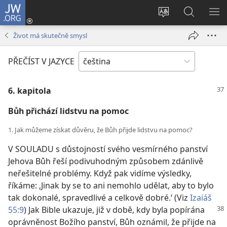
JW.ORG
Přihlásit
se
Změnit
Hledat
ZO
(otevřeno
jazyk
na
NA
Život má skutečně smysl
nové
stránek
JW.ORG
okno)
PŘEČÍST V JAZYCE
6. kapitola
Bůh přichází lidstvu na pomoc
1. Jak můžeme získat důvěru, že Bůh přijde lidstvu na pomoc?
V SOULADU s důstojností svého vesmírného panství
Jehova Bůh řeší podivuhodným způsobem zdánlivě
neřešitelné problémy. Když pak vidíme výsledky,
říkáme: ‚Jinak by se to ani nemohlo udělat, aby to bylo
tak dokonalé, spravedlivé a celkově dobré.‘ (Viz
Izaiáš
55:9
) Jak Bible ukazuje, již v době,
kdy byla popírána
oprávněnost Božího panství, Bůh oznámil, že přijde na