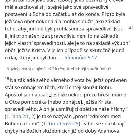
měl a zachoval si ji stejně jako své spravedlivé
postavení u Boha od začátku až do konce. Proto byla
Ježíšova oběť dokonalá a mohla sloužit jako základ
toho, aby jiní lidé byli prohlášeni za spravedlivé.
Jsou-
li jiní prohlášeni za spravedlivé, není to na základě
jejich vlastní spravedlnosti, ale je to na základě výkupní
oběti Ježíše Krista. V jejich případě se skutečně jedná
o dar, který jim byl dán. —
Římanům 5:17
.
19. Jaký postoj zaujímá Ježíš k těm, kteří chtějí sloužit Bohu?
19
Na základě svého věrného života byl Ježíš oprávněn
stát se obhájcem těch, kteří chtějí sloužit Bohu.
Apoštol Jan napsal: „Jestliže někdo přece hřeší, máme
u Otce pomocníka [nebo obhájce], Ježíše Krista,
spravedlivého. A on je usmiřující obětí za naše hříchy.“
(
1. Jana 2:1, 2
) Je také nazýván „prostředníkem mezi
Bohem a lidmi“. (
1. Timoteovi 2:5
) Ďábel se snažil najít
chyby na Božích služebnících již od doby Adamova