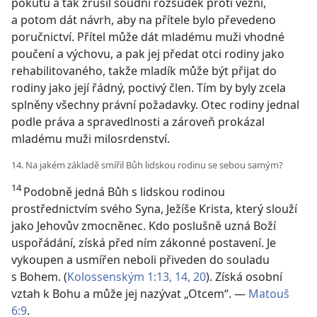
pokutu a tak zrušil soudní rozsudek proti vězni,
a potom dát návrh, aby na přítele bylo převedeno
poručnictví. Přítel může dát mladému muži vhodné
poučení a výchovu, a pak jej předat otci rodiny jako
rehabilitovaného, takže mladík může být přijat do
rodiny jako její řádný, poctivý člen. Tím by byly zcela
splněny všechny právní požadavky. Otec rodiny jednal
podle práva a spravedlnosti a zároveň prokázal
mladému muži milosrdenství.
14. Na jakém základě smířil Bůh lidskou rodinu se sebou samým?
14
Podobně jedná Bůh s lidskou rodinou
prostřednictvím svého Syna, Ježíše Krista, který slouží
jako Jehovův zmocněnec. Kdo poslušně uzná Boží
uspořádání, získá před ním zákonné postavení. Je
vykoupen a usmířen neboli přiveden do souladu
s Bohem. (
Kolossenským 1:13, 14,
20
). Získá osobní
vztah k Bohu a může jej nazývat „Otcem“. —
Matouš
6:9
.