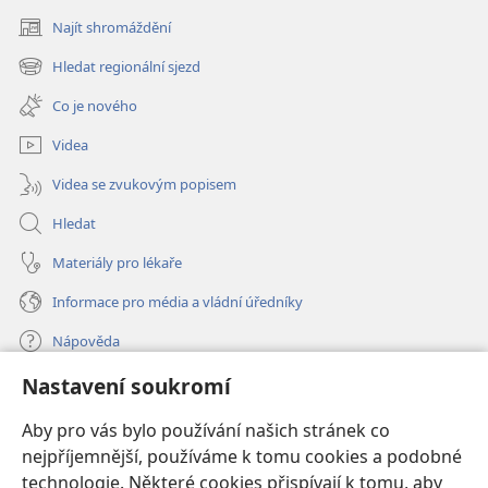
Najít shromáždění
(otevřeno
nové
Hledat regionální sjezd
(otevřeno
okno)
nové
Co je nového
okno)
Videa
Videa se zvukovým popisem
Hledat
Materiály pro lékaře
Informace pro média a vládní úředníky
Nápověda
Nastavení soukromí
Dary
(otevřeno
nové
Aby pro vás bylo používání našich stránek co
okno)
nejpříjemnější, používáme k tomu cookies a podobné
ONLINE KNIHOVNA Strážné věže
(otevřeno
technologie. Některé cookies přispívají k tomu, aby
nové