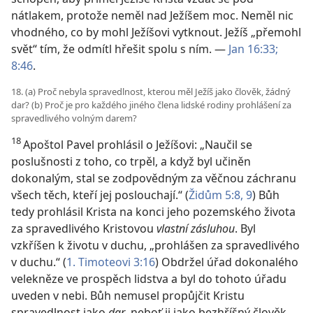
nátlakem, protože neměl nad Ježíšem moc. Neměl nic
vhodného, co by mohl Ježíšovi vytknout. Ježíš „přemohl
svět“ tím, že odmítl hřešit spolu s ním. —
Jan 16:33;
8:46
.
18. (a) Proč nebyla spravedlnost, kterou měl Ježíš jako člověk, žádný
dar? (b) Proč je pro každého jiného člena lidské rodiny prohlášení za
spravedlivého volným darem?
18
Apoštol Pavel prohlásil o Ježíšovi: „Naučil se
poslušnosti z toho, co trpěl, a když byl učiněn
dokonalým, stal se zodpovědným za věčnou záchranu
všech těch, kteří jej poslouchají.“ (
Židům 5:8, 9
) Bůh
tedy prohlásil Krista na konci jeho pozemského života
za spravedlivého Kristovou
vlastní zásluhou
. Byl
vzkříšen k životu v duchu, „prohlášen za spravedlivého
v duchu.“ (
1. Timoteovi 3:16
) Obdržel úřad dokonalého
velekněze ve prospěch lidstva a byl do tohoto úřadu
uveden v nebi. Bůh nemusel propůjčit Kristu
spravedlnost jako
dar
, neboť ji jako bezhříšný člověk