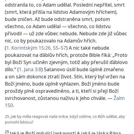
odstranila to, co Adam udělal. Poslední nepřítel, smrt
(smrt, která přišla na lidstvo Adamovým hříchem),
bude zničen. Až bude odstraněna smrt, potom
všechno, co Adam udělal — všechno, co lidstvu
přivodil — už zde vůbec nebude. Nebude zde již vůbec
nic, co by poukazovalo na Adamův hřích.
(
1. Korintským 15:26,
55–57
) A nic také nebude
poukazovat na ďáblův hřích, protože Bible říká: „Proto
byl Boží Syn učiněn zjevným, totiž aby přerušil ďáblovo
dílo.“ (
1. Jana 3:8
) Satanovo úsilí bude úplně zmařeno
a on sám dokonce ztratí život. Stín, který byl vržen na
Boží jméno, bude úplně vyhlazen. Boží jméno bude
provždy plně ospravedlněno, a ti, kteří si přejí Boží
svrchovanost, zůstanou naživu k jeho chvále. —
Žalm
150
.
25. Jak by měla reagovat naše srdce, když vidíme, co Bůh udělal, aby
pomohl lidstvu?
25
Jaká je Boží milující laskavost! A jaká je láska Pána