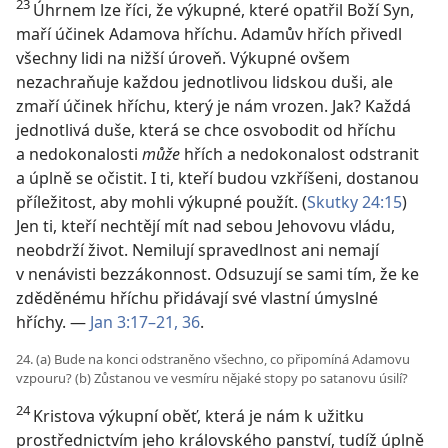
23
Úhrnem lze říci, že výkupné, které opatřil Boží Syn,
maří účinek Adamova hříchu. Adamův hřích přivedl
všechny lidi na nižší úroveň. Výkupné ovšem
nezachraňuje každou jednotlivou lidskou duši, ale
zmaří účinek hříchu, který je nám vrozen. Jak? Každá
jednotlivá duše, která se chce osvobodit od hříchu
a nedokonalosti
může
hřích a nedokonalost odstranit
a úplně se očistit. I ti, kteří budou vzkříšeni, dostanou
příležitost, aby mohli výkupné použít. (
Skutky 24:15
)
Jen ti, kteří nechtějí mít nad sebou Jehovovu vládu,
neobdrží život. Nemilují spravedlnost ani nemají
v nenávisti bezzákonnost. Odsuzují se sami tím, že ke
zděděnému hříchu přidávají své vlastní úmyslné
hříchy. —
Jan 3:17–21,
36
.
24. (a) Bude na konci odstraněno všechno, co připomíná Adamovu
vzpouru? (b) Zůstanou ve vesmíru nějaké stopy po satanovu úsilí?
24
Kristova výkupní oběť, která je nám k užitku
prostřednictvím jeho královského panství, tudíž úplně