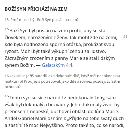
BOŽÍ SYN PŘICHÁZÍ NA ZEM
15. Proč musel být Boží Syn poslán na zem?
15
Boží Syn byl poslán na zem proto, aby se stal
člověkem,
narozeným z ženy. Tak mohl zde na zemi,
kde byla nadhozena sporná otázka, prokázat svou
ryzost. Mohl být také výkupní cenou za lidstvo.
Zázračným zrozením z panny Marie se stal lidským
synem Božím. —
Galatským 4:4
.
16. (a) Jak se Ježíš narodil jako dokonalé dítě, když měl nedokonalou
matku? (b) Proč Ježíš potřeboval, jako dítě a rovněž později, zvláštní
ochranu?
16
Tento syn se sice narodil z nedokonalé ženy, sám
však byl dokonalý a bezvadný. Jeho dokonalý život byl
přenesen z nebeské, duchovní oblasti do lůna Marie.
Anděl Gabriel Marii oznámil: „Přijde na tebe svatý duch
a zastíní tě moc Nejvyššího. Proto také to, co se narodí,