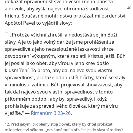
dokázat oprávněnost svého vesmírného panství
a dovolit, aby
vyšla najevo ohromná škodlivost
hříchu. Současně mohl lidstvu prokázat milosrdenství.
Apoštol Pavel to vyjádřil slovy:
11
„Protože všichni zhřešili a nedostává se jim Boží
slávy. A je to jako volný dar, že jsme prohlášeni za
spravedlivé z jeho nezasloužené laskavosti skrze
osvobození výkupným, které zaplatil Kristus Ježíš. Bůh
jej poslal jako oběť, aby vírou v jeho krev došlo
k usmíření. To proto, aby dal najevo svou vlastní
spravedlnost, protože odpouštěl hříchy, které se staly
v minulosti, zatímco Bůh projevoval shovívavost, aby
tak dal najevo svou vlastní spravedlnost v tomto
přítomném období, aby byl spravedlivý, i když
prohlašuje za spravedlivého člověka, který má víru
v Ježíše.“ —
Římanům 3:23–26
.
12. Před jakými problémy stojí člověk, který by chtěl prokázat
milosrdenství někomu „nevítanému“ a přivést jej do vlastní rodiny?