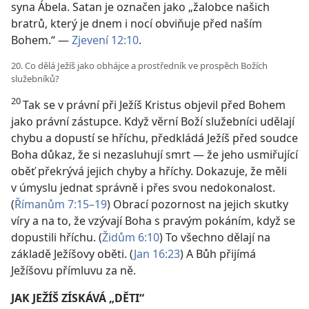
syna Ábela. Satan je označen jako „žalobce našich
bratrů, který je dnem i nocí obviňuje před naším
Bohem.“ —
Zjevení 12:10
.
20. Co dělá Ježíš jako obhájce a prostředník ve prospěch Božích
služebníků?
20
Tak se v právní při Ježíš Kristus objevil před Bohem
jako právní zástupce. Když věrní Boží služebníci udělají
chybu a dopustí se hříchu, předkládá Ježíš před soudce
Boha důkaz, že si nezasluhují smrt — že jeho usmiřující
oběť překrývá jejich chyby a hříchy. Dokazuje, že měli
v úmyslu jednat správně i přes svou nedokonalost.
(
Římanům 7:15–19
) Obrací pozornost na jejich skutky
víry a na to, že vzývají Boha s pravým pokáním, když se
dopustili hříchu. (
Židům 6:10
) To všechno dělají na
základě Ježíšovy oběti. (
Jan 16:23
) A Bůh přijímá
Ježíšovu přímluvu za ně.
JAK JEŽÍŠ ZÍSKÁVÁ „DĚTI“