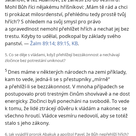
Mohl Bůh říci nějakému hříšníkovi: ‚Mám tě rád a chci
ti prokázat milosrdenství, přehlédnu tedy prostě tvůj
hřích‘? S ohledem na svůj smysl pro právo
a spravedlnost nemohl přehlížet hřích a nechat jej bez
trestu. Kdyby to udělal, podkopal by základy svého
panství. —
Žalm 89:14; 89:15, KB
.
5. Co se děje s vládami, když přehlížejí bezzákonnost a nechávají
zločince bez potrestání uniknout?
5
Dnes máme v některých národech na zemi příklady,
kam to vede, jedná-li se s přestupníky „mírně“
a přehlíží-li se bezzákonnost. V mnoha případech se
postupovalo proti trestným činům shovívavě a ne dost
energicky. Zločinci byli ponecháni na svobodě. To vede
k tomu, že lidé ztrácejí důvěru k vládám a nakonec se
všechno hroutí. Vládce vesmíru nedovolí, aby se totéž
stalo s jeho zákony.
6. Jak vyjádřil prorok Abakuk a apoštol Pavel, že Bůh nepřehlíží hřích?