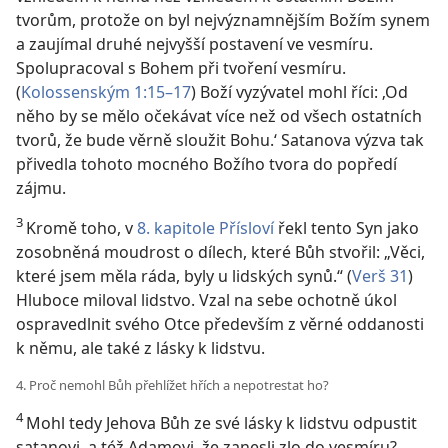
tvorům, protože on byl nejvýznamnějším Božím synem
a zaujímal druhé nejvyšší postavení ve vesmíru.
Spolupracoval s Bohem při tvoření vesmíru.
(
Kolossenským 1:15–17
) Boží vyzývatel mohl říci: ‚Od
něho by se mělo očekávat více než od všech ostatních
tvorů, že bude věrně sloužit Bohu.‘ Satanova výzva tak
přivedla tohoto mocného Božího tvora do popředí
zájmu.
3
Kromě toho, v
8. kapitole Přísloví
řekl tento Syn jako
zosobněná moudrost o dílech, které Bůh stvořil: „Věci,
které jsem měla ráda, byly u lidských synů.“ (
Verš 31
)
Hluboce miloval lidstvo. Vzal na sebe ochotně úkol
ospravedlnit svého Otce především z věrné oddanosti
k němu, ale také z lásky k lidstvu.
4. Proč nemohl Bůh přehlížet hřích a nepotrestat ho?
4
Mohl tedy Jehova Bůh ze své lásky k lidstvu odpustit
satanovi, a též Adamovi, že zanesli zlo do vesmíru?