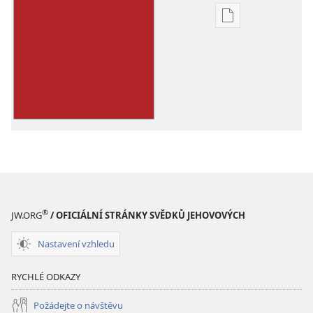
Formáty
poblikací
ke
stažení
Život
má
skutečně
smysl
®
JW.ORG
/ OFICIÁLNÍ STRÁNKY SVĚDKŮ JEHOVOVÝCH
Nastavení vzhledu
RYCHLÉ ODKAZY
Požádejte o návštěvu