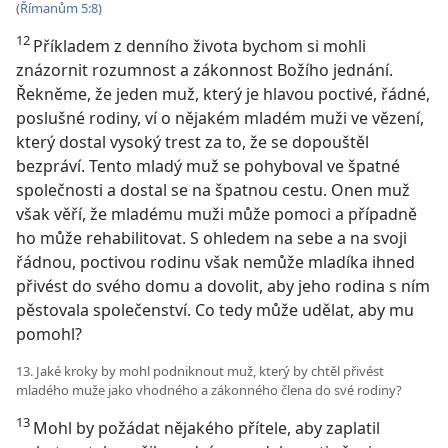
(
Římanům 5:8
)
12
Příkladem z denního života bychom si mohli
znázornit rozumnost a zákonnost Božího jednání.
Řekněme, že jeden muž, který je hlavou poctivé, řádné,
poslušné rodiny, ví o nějakém mladém muži ve vězení,
který dostal vysoký trest za to, že se dopouštěl
bezpráví. Tento mladý muž se pohyboval ve špatné
společnosti a dostal se na špatnou cestu. Onen muž
však věří, že mladému muži může pomoci a případně
ho může rehabilitovat. S ohledem na sebe a na svoji
řádnou, poctivou rodinu však nemůže mladíka ihned
přivést do svého domu a dovolit, aby jeho rodina s ním
pěstovala společenství. Co tedy může udělat, aby mu
pomohl?
13. Jaké kroky by mohl podniknout muž, který by chtěl přivést
mladého muže jako vhodného a zákonného člena do své rodiny?
13
Mohl by požádat nějakého přítele, aby zaplatil