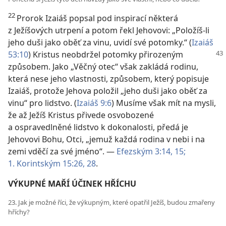
22
Prorok Izaiáš popsal pod inspirací některá
z Ježíšových utrpení a potom řekl Jehovovi: „Položíš-li
jeho duši jako oběť za vinu, uvidí své potomky.“ (
Izaiáš
53:10
) Kristus
neobdržel potomky přirozeným
způsobem. Jako „Věčný otec“ však zakládá rodinu,
která nese jeho vlastnosti, způsobem, který popisuje
Izaiáš, protože Jehova položil „jeho duši jako oběť za
vinu“ pro lidstvo. (
Izaiáš 9:6
) Musíme však mít na mysli,
že až Ježíš Kristus přivede osvobozené
a ospravedlněné lidstvo k dokonalosti, předá je
Jehovovi Bohu, Otci, „jemuž každá rodina v nebi i na
zemi vděčí za své jméno“. —
Efezským 3:14, 15;
1. Korintským 15:26,
28
.
VÝKUPNÉ MAŘÍ ÚČINEK HŘÍCHU
23. Jak je možné říci, že výkupným, které opatřil Ježíš, budou zmařeny
hříchy?