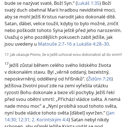
bude se nazývat svaté, Boží Syn.“ (
Lukáš 1:35
) Boží
svatý duch obehnal Marii hradbou neviditelné moci,
aby se mohl Ježíš Kristus narodit jako dokonalé dítě.
Satan, ďábel, velice toužil, kdyby to bylo možné, zničit
nebo poškodit tohoto Syna ještě před jeho narozením.
Uvažuj o jeho pozdějších pokusech zabít Ježíše, jak
jsou uvedeny u
Matouše 2:7–16 a
Lukáše 4:28–30
.
17. Jak ukazuje Písmo, že si Ježíš uchoval svou dokonalost až do smrti?
17
Ježíš zůstal během celého svého lidského života
v dokonalém stavu. Byl „věrně oddaný, bezelstný,
neposkvrněný, oddělený od hříšníků“. (
Židům 7:26
)
Ježíšova životní pouť zde na zemi vyřešila otázku
ryzosti Bohu dokonale a beze vší pochyby. Ježíš řekl
před svou obětní smrtí: „Přichází vládce světa. A nemá
nade mnou moc“ a „Nyní probíhá soud tohoto světa,
nyní bude vládce tohoto světa [ďábel] vyvržen.“ (
Jan
14:30;
12:31;
2. Korintským 4:4
) Satan nebyl nikdy
schopen, aby přiměl Ježíše Krista vzdát se pod