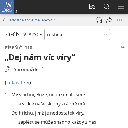
JW.ORG
Přihlásit
se
Změnit
Hledat
ZO
(otevřeno
jazyk
na
NA
Radostně zpívejme Jehovovi
nové
stránek
JW.ORG
okno)
PŘEČÍST V JAZYCE
PÍSEŇ Č. 118
„Dej nám víc víry“
Vybrat
Shromáždění
audionahrávku
Lukáš 17:5
(
)
1.
My všichni, Bože, nedokonalí jsme
a srdce naše sklony zrádné má.
Do hříchu, jímž je nedostatek víry,
zaplést se může snadno každý z nás.