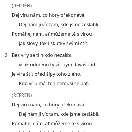
(REFRÉN)
Dej víru nám, co hory překonává.
Dej nám jí víc tam, kde jsme zesláblí.
Pomáhej nám, ať můžeme tě s vírou
jak slovy, tak i skutky svými ctít.
2.
Bez víry se ti nikdo nezalíbí,
však odměnu ty věrným dáváš rád.
Je víra štít před šípy toho zlého.
Kdo víru má, ten nemusí se bát.
(REFRÉN)
Dej víru nám, co hory překonává.
Dej nám jí víc tam, kde jsme zesláblí.
Pomáhej nám, ať můžeme tě s vírou