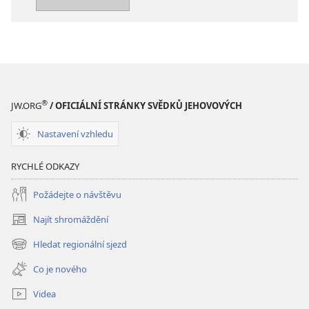
Jehovovi
®
JW.ORG
/ OFICIÁLNÍ STRÁNKY SVĚDKŮ JEHOVOVÝCH
Nastavení vzhledu
RYCHLÉ ODKAZY
Požádejte o návštěvu
Najít shromáždění
(otevřeno
nové
Hledat regionální sjezd
(otevřeno
okno)
nové
Co je nového
okno)
Videa