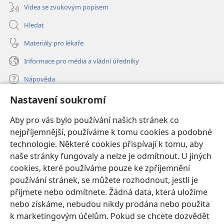
Videa se zvukovým popisem
Hledat
Materiály pro lékaře
Informace pro média a vládní úředníky
Nápověda
Nastavení soukromí
Dary
(otevřeno
nové
Aby pro vás bylo používání našich stránek co
okno)
nejpříjemnější, používáme k tomu cookies a podobné
ONLINE KNIHOVNA Strážné věže
(otevřeno
technologie. Některé cookies přispívají k tomu, aby
nové
®
JW Hub
naše stránky fungovaly a nelze je odmítnout. U jiných
okno)
(otevřeno
cookies, které používáme pouze ke zpříjemnění
nové
®
JW Library
okno)
používání stránek, se můžete rozhodnout, jestli je
přijmete nebo odmítnete. Žádná data, která uložíme
Watchtower Library
nebo získáme, nebudou nikdy prodána nebo použita
k marketingovým účelům. Pokud se chcete dozvědět