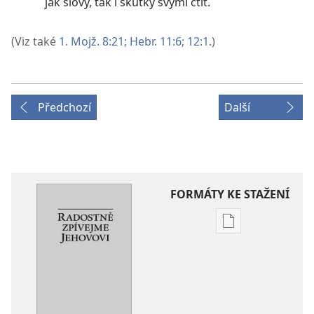
jak slovy, tak i skutky svými ctít.
(Viz také
1. Mojž. 8:21;
Hebr. 11:6;
12:1
.)
Předchozí
Další
FORMÁTY KE STAŽENÍ
Formáty
poblikací
ke
stažení
Radostně
zpívejme