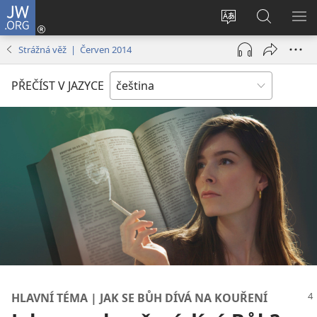
JW.ORG
Přihlásit
se
Změnit
Hledat
ZO
(otevřeno
jazyk
na
NA
Strážná věž | Červen 2014
nové
stránek
JW.ORG
okno)
PŘEČÍST V JAZYCE
HLAVNÍ TÉMA | JAK SE BŮH DÍVÁ NA KOUŘENÍ