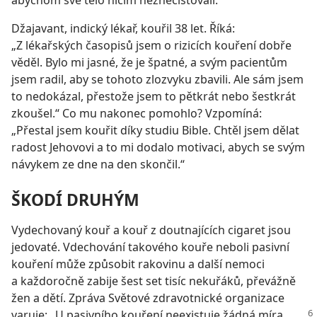
abychom své tělo ničím neznečišťovali.
Džajavant, indický lékař, kouřil 38 let. Říká:
„Z lékařských časopisů jsem o rizicích kouření dobře
věděl. Bylo mi jasné, že je špatné, a svým pacientům
jsem radil, aby se tohoto zlozvyku zbavili. Ale sám jsem
to nedokázal, přestože jsem to pětkrát nebo šestkrát
zkoušel.“ Co mu nakonec pomohlo? Vzpomíná:
„Přestal jsem kouřit díky studiu Bible. Chtěl jsem dělat
radost Jehovovi a to mi dodalo motivaci, abych se svým
návykem ze dne na den skončil.“
ŠKODÍ DRUHÝM
Vydechovaný kouř a kouř z doutnajících cigaret jsou
jedovaté. Vdechování takového kouře neboli pasivní
kouření může způsobit rakovinu a další nemoci
a každoročně zabije šest set tisíc nekuřáků, převážně
žen a dětí. Zpráva Světové zdravotnické organizace
varuje: „U pasivního
kouření neexistuje žádná míra,