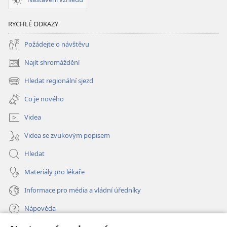
RYCHLÉ ODKAZY
Požádejte o návštěvu
Najít shromáždění
(otevřeno
nové
Hledat regionální sjezd
(otevřeno
okno)
nové
Co je nového
okno)
Videa
Videa se zvukovým popisem
Hledat
Materiály pro lékaře
Informace pro média a vládní úředníky
Nápověda