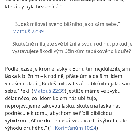
která by byla bezpečná.“
„Budeš milovat svého bližního jako sám sebe.“
Matouš 22:39
Skutečně milujete své bližní a svou rodinu, pokud je
vystavujete škodlivým účinkům tabákového kouře?
Podle Ježíše je kromě lásky k Bohu tím nejdůležitějším
láska k bližním – k rodině, přátelům a dalším lidem
v našem okolí. „Budeš milovat svého bližního jako sám
sebe,“ řekl. (
Matouš 22:39
) Jestliže máme ve zvyku
dělat něco, co lidem kolem nás ubližuje,
neprojevujeme takovou lásku. Skutečná láska nás
podněcuje k tomu, abychom se řídili biblickou
vybídkou: „Ať nikdo nehledá svou vlastní výhodu, ale
výhodu druhého.“ (
1. Korinťanům 10:24
)