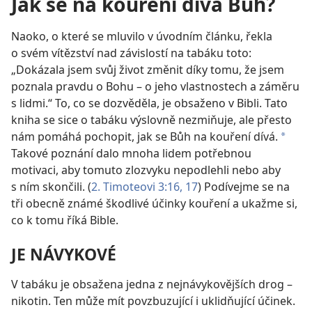
Jak se na kouření dívá Bůh?
Naoko, o které se mluvilo v úvodním článku, řekla
o svém vítězství nad závislostí na tabáku toto:
„Dokázala jsem svůj život změnit díky tomu, že jsem
poznala pravdu o Bohu – o jeho vlastnostech a záměru
s lidmi.“ To, co se dozvěděla, je obsaženo v Bibli. Tato
kniha se sice o tabáku výslovně nezmiňuje, ale přesto
nám pomáhá pochopit, jak se Bůh na kouření dívá.
*
Takové poznání dalo mnoha lidem potřebnou
motivaci, aby tomuto zlozvyku nepodlehli nebo aby
s ním skončili. (
2. Timoteovi 3:16, 17
) Podívejme se na
tři obecně známé škodlivé účinky kouření a ukažme si,
co k tomu říká Bible.
JE NÁVYKOVÉ
V tabáku je obsažena jedna z nejnávykovějších drog –
nikotin. Ten může mít povzbuzující i uklidňující účinek.