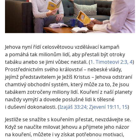
Jehova nyní řídí celosvětovou vzdělávací kampaň
a pomáhá tak milionům lidí, aby přestali být otroky
tabáku anebo se jimi vůbec nestali. (
1. Timoteovi 2:3, 4
)
Prostřednictvím svého království – nebeské vlády,
jejímž představitelem je Ježíš Kristus – Jehova odstraní
chamtivý obchodní systém, který může za to, že jsou
tabákem zotročeny miliony lidí. Kouření z naší planety
navždy vymýtí a dovede poslušné lidi k tělesné
i duševní dokonalosti. (
Izajáš 33:24;
Zjevení 19:11,
15
)
Jestliže se snažíte s kouřením přestat, nevzdávejte se.
Když se naučíte milovat Jehovu a přijmete jeho názor
na kouření, můžete i vy získat potřebnou motivaci,