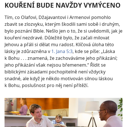
KOUŘENÍ BUDE NAVŽDY VYMÝCENO
Tím, co Olafovi, Džajavantovi i Armenovi pomohlo
zbavit se zlozvyku, kterým škodili sami sobě i druhým,
bylo poznání Bible. Nešlo jen o to, že si uvědomili, jak je
kouření nezdravé. Důležité bylo, že začali milovat
Jehovu a přáli si dělat mu radost. Klíčová úloha této
lásky je zdůrazněna v
1. Jana 5:3
, kde se píše: „Láska
k Bohu . . . znamená, že zachováváme jeho přikázání;
jeho přikázání však nejsou břemenem.“ Řídit se
biblickými zásadami pochopitelně není vždycky
snadné, ale když je někdo motivován silnou láskou
k Bohu, poslušnost pro něj není přítěží.