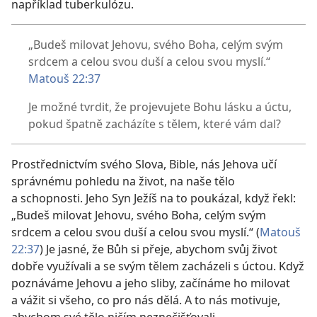
například tuberkulózu.
„Budeš milovat Jehovu, svého Boha, celým svým
srdcem a celou svou duší a celou svou myslí.“
Matouš 22:37
Je možné tvrdit, že projevujete Bohu lásku a úctu,
pokud špatně zacházíte s tělem, které vám dal?
Prostřednictvím svého Slova, Bible, nás Jehova učí
správnému pohledu na život, na naše tělo
a schopnosti. Jeho Syn Ježíš na to poukázal, když řekl:
„Budeš milovat Jehovu, svého Boha, celým svým
srdcem a celou svou duší a celou svou myslí.“ (
Matouš
22:37
) Je jasné, že Bůh si přeje, abychom svůj život
dobře využívali a se svým tělem zacházeli s úctou. Když
poznáváme Jehovu a jeho sliby, začínáme ho milovat
a vážit si všeho, co pro nás dělá. A to nás motivuje,