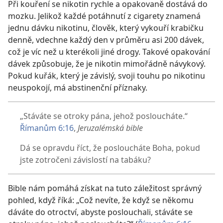
Při kouření se nikotin rychle a opakovaně dostává do
mozku. Jelikož každé potáhnutí z cigarety znamená
jednu dávku nikotinu, člověk, který vykouří krabičku
denně, vdechne každý den v průměru asi 200 dávek,
což je víc než u kterékoli jiné drogy. Takové opakování
dávek způsobuje, že je nikotin mimořádně návykový.
Pokud kuřák, který je závislý, svoji touhu po nikotinu
neuspokojí, má abstinenční příznaky.
„Stáváte se otroky pána, jehož posloucháte.“
Římanům 6:16
,
Jeruzalémská bible
Dá se opravdu říct, že posloucháte Boha, pokud
jste zotročeni závislostí na tabáku?
Bible nám pomáhá získat na tuto záležitost správný
pohled, když říká: „Což nevíte, že když se někomu
dáváte do otroctví, abyste poslouchali, stáváte se