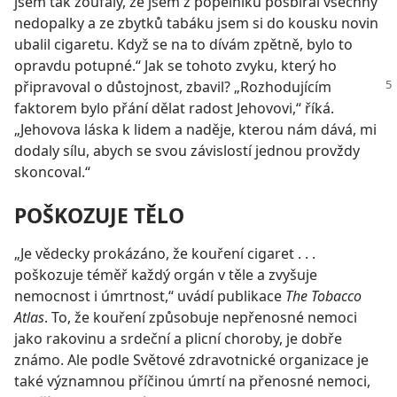
jsem tak zoufalý, že jsem z popelníku posbíral všechny
nedopalky a ze zbytků tabáku jsem si do kousku novin
ubalil cigaretu. Když se na to dívám zpětně, bylo to
opravdu potupné.“ Jak se tohoto zvyku, který ho
připravoval o důstojnost, zbavil? „Rozhodujícím
faktorem bylo přání dělat radost Jehovovi,“ říká.
„Jehovova láska k lidem a naděje, kterou nám dává, mi
dodaly sílu, abych se svou závislostí jednou provždy
skoncoval.“
POŠKOZUJE TĚLO
„Je vědecky prokázáno, že kouření cigaret . . .
poškozuje téměř každý orgán v těle a zvyšuje
nemocnost i úmrtnost,“ uvádí publikace
The Tobacco
Atlas
. To, že kouření způsobuje nepřenosné nemoci
jako rakovinu a srdeční a plicní choroby, je dobře
známo. Ale podle Světové zdravotnické organizace je
také významnou příčinou úmrtí na přenosné nemoci,