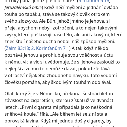
otroky pána, jehož posloucháte?“ (
Římanům 6:16
,
Jeruzalémská bible
) Když něčí myšlení a jednání ovládá
touha po tabáku, stává se takový člověk otrokem
svého zlozvyku. Ale Bůh, jehož jméno je Jehova, si
přeje, abychom nebyli zotročeni, a to nejen takovými
zvyky, které poškozují naše tělo, ale ani takovými, které
znečišťují našeho ducha neboli náš způsob myšlení.
(
Žalm 83:18;
2. Korinťanům 7:1
) A tak když někdo
poznává Jehovu a prohlubuje svou vděčnost a úctu
k němu, víc a víc si uvědomuje, že si Jehova zaslouží to
nejlepší a že mu to nemůže dávat, pokud zůstává
v otroctví nějakého zhoubného návyku. Toto vědomí
člověku pomáhá, aby škodlivým touhám odolával.
Olaf, který žije v Německu, překonal šestnáctiletou
závislost na cigaretách, kterou získal už ve dvanácti
letech. „První cigareta mi připadala jako neškodná
sněhová koule,“ říká. „Ale během let se z ní stala
obrovská lavina. Když mi jednou došly cigarety, byl