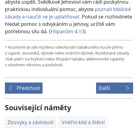
abyste uspěli. Svědkové Jehovovi vám rádi poskytnou
praktickou individuální pomoc, abyste
poznali biblické
zásady a naučili se je uplatňovat
. Pokud se rozhodnete
hledat pomoc s odvykáním u Jehovy, určitě vám
potřebnou sílu dá. (
Filipanům 4:13
)
^
Kouřením je zde myšleno vdechování tabákového kouře přímo
z cigaret, doutníků, dýmek nebo vodních dýmek. Rozebírané zásady
však platí i na žvýkání nebo šňupání tabáku, elektronické cigarety
s obsahem nikotinu a podobně.
Předchozí
Další
Související náměty
Zlozvyky a závislosti
Vnitřní klid a štěstí