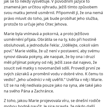
jak se to někdy vysvětluje. V původním jazyce to
znamená jen určitou výhradu. Ježíš tímto způsobem
svou matku jemně usměrnil. Připomněl jí, že ona nemá
právo mluvit do toho, jak bude probíhat jeho služba,
protože to určuje jeho Otec Jehova.
Marie byla vnímavá a pokorná, a proto Ježíšovo
usměrnění přijala. Obrátila se na ty, kdo při hostině
obsluhovali, a jednoduše řekla: „Udělejte, cokoli vám
poví.“ Marie viděla, že už není v postavení, aby svému
synovi dávala pokyny, ale naopak, že by ona i druzí
měli přijímat pokyny od něj. Ježíš zase dal najevo, že
soucit své matky s novomanželi sdílí. Provedl první ze
svých zázraků a proměnil vodu v dobré víno. K čemu to
vedlo? „Jeho učedníci v něj uvěřili.“ Uvěřila v něj i Marie.
Už se na něj nedívala pouze jako na syna, ale také jako
na svého Pána a Zachránce.
Z toho, jakou Marie projevovala víru, se dnešní rodiče
mohou hodně naučit. Je sice pravda, že nikdo další