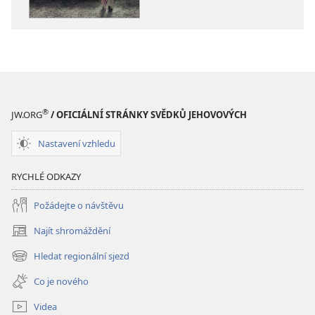
VĚŽ
VĚŽ
Může
Může
někdo
někdo
vidět
vidět
do
do
budoucnosti?
budoucnosti
®
JW.ORG
/ OFICIÁLNÍ STRÁNKY SVĚDKŮ JEHOVOVÝCH
Nastavení vzhledu
RYCHLÉ ODKAZY
Požádejte o návštěvu
Najít shromáždění
(otevřeno
nové
Hledat regionální sjezd
(otevřeno
okno)
nové
Co je nového
okno)
Videa