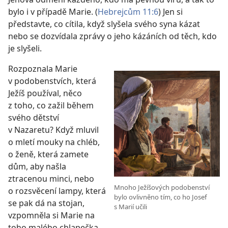
bylo i v případě Marie. (
Hebrejcům 11:6
) Jen si
představte, co cítila, když slyšela svého syna kázat
nebo se dozvídala zprávy o jeho kázáních od těch, kdo
je slyšeli.
Rozpoznala Marie
v podobenstvích, která
Ježíš používal, něco
z toho, co zažil během
svého dětství
v Nazaretu? Když mluvil
o mletí mouky na chléb,
o ženě, která zamete
dům, aby našla
ztracenou minci, nebo
Mnoho Ježíšových podobenství
o rozsvěcení lampy, která
bylo ovlivněno tím, co ho Josef
se pak dá na stojan,
s Marií učili
vzpomněla si Marie na
toho malého chlapečka,