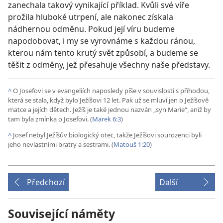
zanechala takový vynikající příklad. Kvůli své víře
prožila hluboké utrpení, ale nakonec získala
nádhernou odměnu. Pokud její víru budeme
napodobovat, i my se vyrovnáme s každou ránou,
kterou nám tento krutý svět způsobí, a budeme se
těšit z odměny, jež přesahuje všechny naše představy.
^
O Josefovi se v evangeliích naposledy píše v souvislosti s příhodou,
která se stala, když bylo Ježíšovi 12 let. Pak už se mluví jen o Ježíšově
matce a jejích dětech. Ježíš je také jednou nazván „syn Marie“, aniž by
tam byla zmínka o Josefovi. (
Marek 6:3
)
^
Josef nebyl Ježíšův biologický otec, takže Ježíšovi sourozenci byli
jeho nevlastními bratry a sestrami. (
Matouš 1:20
)
Předchozí
Další
Související náměty