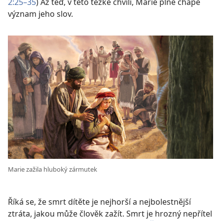
2:25–35
) Až teď, v této těžké chvíli, Marie plně chápe
význam jeho slov.
Marie zažila hluboký zármutek
Říká se, že smrt dítěte je nejhorší a nejbolestnější
ztráta, jakou může člověk zažít. Smrt je hrozný nepřítel