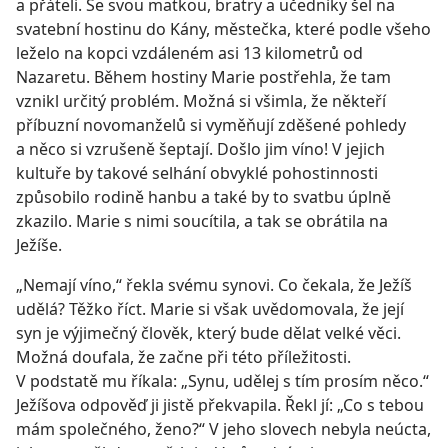
a přáteli. Se svou matkou, bratry a učedníky šel na
svatební hostinu do Kány, městečka, které podle všeho
leželo na kopci vzdáleném asi 13 kilometrů od
Nazaretu. Během hostiny Marie postřehla, že tam
vznikl určitý problém. Možná si všimla, že někteří
příbuzní novomanželů si vyměňují zděšené pohledy
a něco si vzrušeně šeptají. Došlo jim víno! V jejich
kultuře by takové selhání obvyklé pohostinnosti
způsobilo rodině hanbu a také by to svatbu úplně
zkazilo. Marie s nimi soucítila, a tak se obrátila na
Ježíše.
„Nemají víno,“ řekla svému synovi. Co čekala, že Ježíš
udělá? Těžko říct. Marie si však uvědomovala, že její
syn je výjimečný člověk, který bude dělat velké věci.
Možná doufala, že začne při této příležitosti.
V podstatě mu říkala: „Synu, udělej s tím prosím něco.“
Ježíšova odpověď ji jistě překvapila. Řekl jí: „Co s tebou
mám společného, ženo?“ V jeho slovech nebyla neúcta,