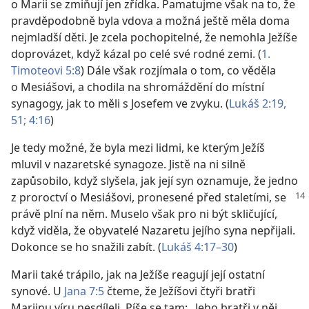
o Marii se zmiňují jen zřídka. Pamatujme však na to, že
pravděpodobně byla vdova a možná ještě měla doma
nejmladší děti. Je zcela pochopitelné, že nemohla Ježíše
doprovázet, když kázal po celé své rodné zemi. (
1.
Timoteovi 5:8
) Dále však rozjímala o tom, co věděla
o Mesiášovi, a chodila na shromáždění do místní
synagogy, jak to měli s Josefem ve zvyku. (
Lukáš 2:19,
51;
4:16
)
Je tedy možné, že byla mezi lidmi, ke kterým Ježíš
mluvil v nazaretské synagoze. Jistě na ni silně
zapůsobilo, když slyšela, jak její syn oznamuje, že jedno
z proroctví o Mesiášovi, pronesené
před staletími, se
právě plní na něm. Muselo však pro ni být skličující,
když viděla, že obyvatelé Nazaretu jejího syna nepřijali.
Dokonce se ho snažili zabít. (
Lukáš 4:17–30
)
Marii také trápilo, jak na Ježíše reagují její ostatní
synové. U
Jana 7:5
čteme, že Ježíšovi čtyři bratři
Mariinu víru nesdíleli. Píše se tam: „Jeho bratři v něj . . .