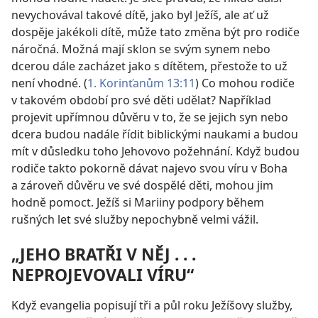
nevychovával takové dítě, jako byl Ježíš, ale ať už
dospěje jakékoli dítě, může tato změna být pro rodiče
náročná. Možná mají sklon se svým synem nebo
dcerou dále zacházet jako s dítětem, přestože to už
není vhodné. (
1. Korinťanům 13:11
) Co mohou rodiče
v takovém období pro své děti udělat? Například
projevit upřímnou důvěru v to, že se jejich syn nebo
dcera budou nadále řídit biblickými naukami a budou
mít v důsledku toho Jehovovo požehnání. Když budou
rodiče takto pokorně dávat najevo svou víru v Boha
a zároveň důvěru ve své dospělé děti, mohou jim
hodně pomoct. Ježíš si Mariiny podpory během
rušných let své služby nepochybně velmi vážil.
„JEHO BRATŘI V NĚJ . . .
NEPROJEVOVALI VÍRU“
Když evangelia popisují tři a půl roku Ježíšovy služby,