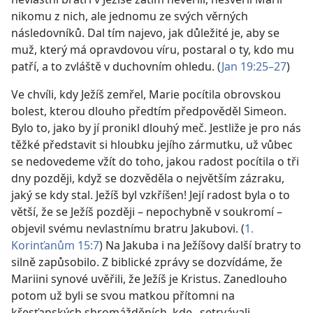
nikomu z nich, ale jednomu ze svých věrných
následovníků. Dal tím najevo, jak důležité je, aby se
muž, který má opravdovou víru, postaral o ty, kdo mu
patří, a to zvláště v duchovním ohledu. (
Jan 19:25–27
)
Ve chvíli, kdy Ježíš zemřel, Marie pocítila obrovskou
bolest, kterou dlouho předtím předpověděl Simeon.
Bylo to, jako by jí pronikl dlouhý meč. Jestliže je pro nás
těžké představit si hloubku jejího zármutku, už vůbec
se nedovedeme vžít do toho, jakou radost pocítila o tři
dny později, když se dozvěděla o největším zázraku,
jaký se kdy stal. Ježíš byl vzkříšen! Její radost byla o to
větší, že se Ježíš později – nepochybně v soukromí –
objevil svému nevlastnímu bratru Jakubovi. (
1.
Korinťanům 15:7
) Na Jakuba i na Ježíšovy další bratry to
silně zapůsobilo. Z biblické zprávy se dozvídáme, že
Mariini synové uvěřili, že Ježíš je Kristus. Zanedlouho
potom už byli se svou matkou přítomni na
křesťanských shromážděních, kde „setrvávali