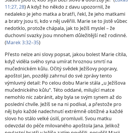
11:27, 28
) A když ho někdo z davu upozornil, že
nedaleko je jeho matka a bratři, řekl, že jeho matkami
a bratry jsou ti, kdo v něj uvěřili. Marie se to jistě vůbec
nedotklo, protože chápala, jak to Ježíš myslel – že
duchovní svazky jsou mnohem důležitější než rodinné.
(
Marek 3:32–35
)
Přesto nelze ani slovy popsat, jakou bolest Marie cítila,
když viděla svého syna umírat hroznou smrtí na
mučednickém kůlu. Očitý svědek Ježíšovy popravy,
apoštol Jan, později zahrnul do své zprávy tento
výmluvný detail: Po celou dobu Marie stála „u Ježíšova
mučednického kůlu“. Této oddané, milující matce
nemohlo nic zabránit, aby byla se svým synem až do
poslední chvíle. Ježíš se na ni podíval, a přestože pro
něj bylo každé nadechnutí extrémně obtížné a každé
slovo ho stálo velké úsilí, promluvil. Svou matku
odevzdal do péče milovaného apoštola Jana. Jelikož
nevlastní bratři v Ježíše zatím nevěřili, nesvěřil Marii