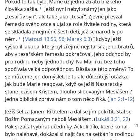
Pokud to tak bylo, Marie už jednu ztrátu blízkého
člověka zažila.
Ježíš nyní nebyl známý jen jako
*
„tesařův syn“, ale také jako „tesař“. Zjevně převzal
řemeslo svého otce a ujal se role živitele rodiny, která
se skládala z nejméně šesti dětí, jež se narodily po
něm.
(
Matouš 13:55, 56;
Marek 6:3
) I kdyby Ježíš
*
vyškolil Jakuba, který byl zřejmě nejstarší z jeho bratrů,
aby v tesařském řemeslu pokračoval, jeho odchod by
pro rodinu nebyl jednoduchý. Na Marii už bez toho
spočívala velká odpovědnost. Děsila se této změny? To
se můžeme jen domýšlet. Je tu ale důležitější otázka:
Jak bude Marie reagovat, když se Ježíš Nazaretský
stane Ježíšem Kristem, dlouho slibovaným Mesiášem?
Jedna biblická zpráva nám o tom něco říká. (
Jan 2:1–12
)
Ježíš šel za Janem Křtitelem a dal se jím pokřtít. Stal se
Božím Pomazaným neboli Mesiášem. (
Lukáš 3:21, 22
)
Pak si začal vybírat učedníky.
Ačkoli dílo, které konal,
bylo naléhavé, dokázal si najít čas na setkání s rodinou