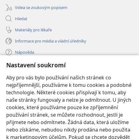
Videa se zvukovým popisem
Hledat
Materiály pro lékaře
Informace pro média a vládní úředníky
Nápověda
Nastavení soukromí
Dary
(otevřeno
nové
Aby pro vás bylo používání našich stránek co
okno)
nejpříjemnější, používáme k tomu cookies a podobné
ONLINE KNIHOVNA Strážné věže
(otevřeno
technologie. Některé cookies přispívají k tomu, aby
nové
®
JW Hub
naše stránky fungovaly a nelze je odmítnout. U jiných
okno)
(otevřeno
cookies, které používáme pouze ke zpříjemnění
nové
®
JW Library
okno)
používání stránek, se můžete rozhodnout, jestli je
přijmete nebo odmítnete. Žádná data, která uložíme
Watchtower Library
nebo získáme, nebudou nikdy prodána nebo použita
k marketingovým účelům. Pokud se chcete dozvědět