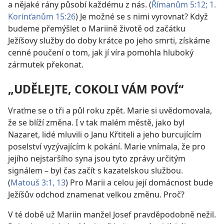
a nějaké rány působí každému z nás. (
Římanům 5:12;
1.
Korinťanům 15:26
) Je možné se s nimi vyrovnat? Když
budeme přemýšlet o Mariině životě od začátku
Ježíšovy služby do doby krátce po jeho smrti, získáme
cenné poučení o tom, jak jí víra pomohla hluboký
zármutek překonat.
„UDĚLEJTE, COKOLI VÁM POVÍ“
Vraťme se o tři a půl roku zpět. Marie si uvědomovala,
že se blíží změna. I v tak malém městě, jako byl
Nazaret, lidé mluvili o Janu Křtiteli a jeho burcujícím
poselství vyzývajícím k pokání. Marie vnímala, že pro
jejího nejstaršího syna jsou tyto zprávy určitým
signálem – byl čas začít s kazatelskou službou.
(
Matouš 3:1,
13
) Pro Marii a celou její domácnost bude
Ježíšův odchod znamenat velkou změnu. Proč?
V té době už Mariin manžel Josef pravděpodobně nežil.