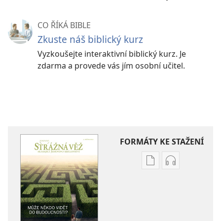
CO ŘÍKÁ BIBLE
Zkuste náš biblický kurz
Vyzkoušejte interaktivní biblický kurz. Je
zdarma a provede vás jím osobní učitel.
FORMÁTY KE STAŽENÍ
Formáty
Formáty
poblikací
audionahráv
ke
ke
stažení
stažení
STRÁŽNÁ
STRÁŽNÁ