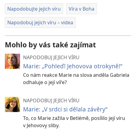
Napodobujte jejich víru
Víra v Boha
Napodobuj jejich víru – videa
Mohlo by vás také zajímat
NAPODOBUJ JEJICH VÍRU
Marie: „Pohleď! Jehovova otrokyně!“
Co nám reakce Marie na slova anděla Gabriela
odhaluje o její víře?
NAPODOBUJ JEJICH VÍRU
Marie: „V srdci si dělala závěry“
To, co Marie zažila v Betlémě, posílilo její víru
v Jehovovy sliby.