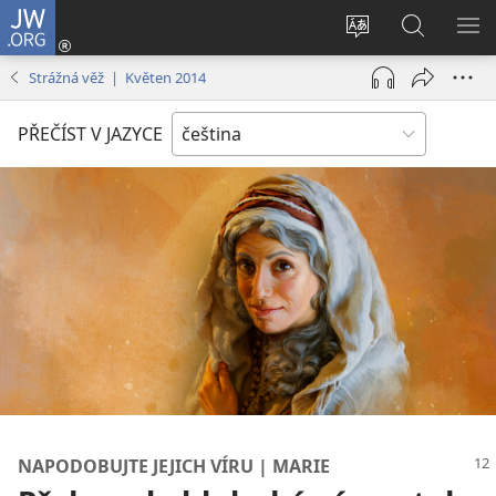
JW.ORG
Přihlásit
se
Změnit
Hledat
ZO
(otevřeno
jazyk
na
NA
Strážná věž | Květen 2014
nové
stránek
JW.ORG
okno)
PŘEČÍST V JAZYCE
NAPODOBUJTE JEJICH VÍRU | MARIE