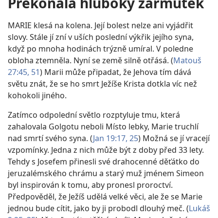
Překonala hluboký zármutek
MARIE klesá na kolena. Její bolest nelze ani vyjádřit
slovy. Stále jí zní v uších poslední výkřik jejího syna,
když po mnoha hodinách trýzně umíral. V poledne
obloha ztemněla. Nyní se země silně otřásá. (
Matouš
27:45,
51
) Marii může připadat, že Jehova tím dává
světu znát, že se ho smrt Ježíše Krista dotkla víc než
kohokoli jiného.
Zatímco odpolední světlo rozptyluje tmu, která
zahalovala Golgotu neboli Místo lebky, Marie truchlí
nad smrtí svého syna. (
Jan 19:17,
25
) Možná se jí vracejí
vzpomínky. Jedna z nich může být z doby před 33 lety.
Tehdy s Josefem přinesli své drahocenné děťátko do
jeruzalémského chrámu a starý muž jménem Simeon
byl inspirován k tomu, aby pronesl proroctví.
Předpověděl, že Ježíš udělá velké věci, ale že se Marie
jednou bude cítit, jako by ji probodl dlouhý meč. (
Lukáš