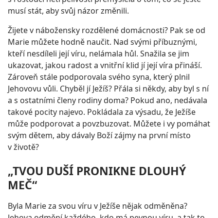
musí stát, aby svůj názor změnili.
Žijete v nábožensky rozdělené domácnosti? Pak se od
Marie můžete hodně naučit. Nad svými příbuznými,
kteří nesdíleli její víru, nelámala hůl. Snažila se jim
ukazovat, jakou radost a vnitřní klid jí její víra přináší.
Zároveň stále podporovala svého syna, který plnil
Jehovovu vůli. Chyběl jí Ježíš? Přála si někdy, aby byl s ní
a s ostatními členy rodiny doma? Pokud ano, nedávala
takové pocity najevo. Pokládala za výsadu, že Ježíše
může podporovat a povzbuzovat. Můžete i vy pomáhat
svým dětem, aby dávaly Boží zájmy na první místo
v životě?
„TVOU DUŠÍ PRONIKNE DLOUHÝ
MEČ“
Byla Marie za svou víru v Ježíše nějak odměněna?
Jehova odmění každého, kdo má pevnou víru, a tak to