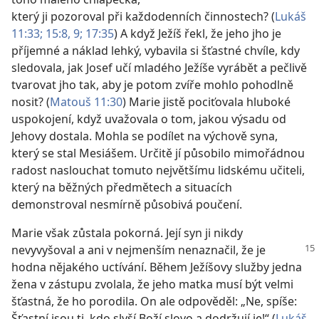
který ji pozoroval při každodenních činnostech? (
Lukáš
11:33;
15:8, 9;
17:35
) A když Ježíš řekl, že jeho jho je
příjemné a náklad lehký, vybavila si šťastné chvíle, kdy
sledovala, jak Josef učí mladého Ježíše vyrábět a pečlivě
tvarovat jho tak, aby je potom zvíře mohlo pohodlně
nosit? (
Matouš 11:30
) Marie jistě pociťovala hluboké
uspokojení, když uvažovala o tom, jakou výsadu od
Jehovy dostala. Mohla se podílet na výchově syna,
který se stal Mesiášem. Určitě jí působilo mimořádnou
radost naslouchat tomuto největšímu lidskému učiteli,
který na běžných předmětech a situacích
demonstroval nesmírně působivá poučení.
Marie však zůstala pokorná. Její syn ji nikdy
nevyvyšoval a ani v nejmenším nenaznačil, že je
hodna nějakého uctívání. Během Ježíšovy služby jedna
žena v zástupu zvolala, že jeho matka musí být velmi
šťastná, že ho porodila. On ale odpověděl: „Ne, spíše:
Šťastní jsou ti, kdo slyší Boží slovo a dodržují je!“ (
Lukáš