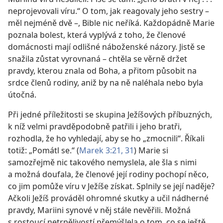
neprojevovali víru.“ O tom, jak reagovaly jeho sestry –
měl nejméně dvě –, Bible nic neříká. Každopádně Marie
poznala bolest, která vyplývá z toho, že členové
domácnosti mají odlišné náboženské názory. Jistě se
snažila zůstat vyrovnaná – chtěla se věrně držet
pravdy, kterou znala od Boha, a přitom působit na
srdce členů rodiny, aniž by na ně naléhala nebo byla
útočná.
Při jedné příležitosti se skupina Ježíšových příbuzných,
k níž velmi pravděpodobně patřili i jeho bratři,
rozhodla, že ho vyhledají, aby se ho „zmocnili“. Říkali
totiž: „Pomátl se.“ (
Marek 3:21,
31
) Marie si
samozřejmě nic takového nemyslela, ale šla s nimi
a možná doufala, že členové její rodiny pochopí něco,
co jim pomůže víru v Ježíše získat. Splnily se její naděje?
Ačkoli Ježíš prováděl ohromné skutky a učil nádherné
pravdy, Mariini synové v něj stále nevěřili. Možná
s rostoucí netrpělivostí přemýšlela o tom, co se ještě