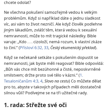
chcete odolat?
Ne všechna pokušení samozřejmě vedou k velkým
problémům. Když si například dáte o jednu sladkost
víc, asi vám to život nezničí. Ale když člověk podlehne
jiným lákadlům, zvlášť těm, která vedou k sexuální
nemravnosti, může to mít tragické následky. Bible
varuje: „Kdo . . . cizoloží, nemá rozum, k vlastní zkáze
to činí.“ (
Přísloví 6:32, 33
,
Český ekumenický překlad
).
Když se nečekaně setkáte s pokušením dopustit se
nemravnosti, jak byste měli reagovat? Bible odpovídá:
„Bůh vás chce mít bezúhonné a čisté, neposkvrněné
smilstvem; držte proto své tělo v kázni.“ (
1.
Tesaloničanům 4:3, 4
,
Slovo na cestu
) Co můžete dělat
pro to, abyste v takových případech měli dostatečně
silnou vůli? Podívejme se na tři užitečné rady.
1. rada: Střežte své oči