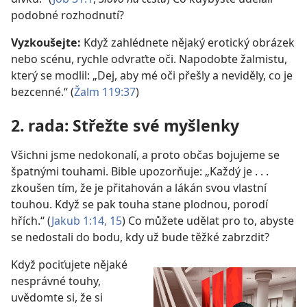
podobné rozhodnutí?
Vyzkoušejte:
Když zahlédnete nějaký erotický obrázek
nebo scénu, rychle odvraťte oči. Napodobte žalmistu,
který se modlil: „Dej, aby mé oči přešly a neviděly, co je
bezcenné.“ (
Žalm 119:37
)
2. rada: Střežte své myšlenky
Všichni jsme nedokonalí, a proto občas bojujeme se
špatnými touhami. Bible upozorňuje: „Každý je . . .
zkoušen tím, že je přitahován a lákán svou vlastní
touhou. Když se pak touha stane plodnou, porodí
hřích.“ (
Jakub 1:14, 15
) Co můžete udělat pro to, abyste
se nedostali do bodu, kdy už bude těžké zabrzdit?
Když pociťujete nějaké
nesprávné touhy,
uvědomte si, že si