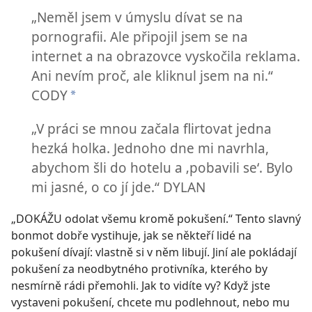
„Neměl jsem v úmyslu dívat se na
pornografii. Ale připojil jsem se na
internet a na obrazovce vyskočila reklama.
Ani nevím proč, ale kliknul jsem na ni.“
CODY
*
„V práci se mnou začala flirtovat jedna
hezká holka. Jednoho dne mi navrhla,
abychom šli do hotelu a ‚pobavili se‘. Bylo
mi jasné, o co jí jde.“ DYLAN
„DOKÁŽU odolat všemu kromě pokušení.“ Tento slavný
bonmot dobře vystihuje, jak se někteří lidé na
pokušení dívají: vlastně si v něm libují. Jiní ale pokládají
pokušení za neodbytného protivníka, kterého by
nesmírně rádi přemohli. Jak to vidíte vy? Když jste
vystaveni pokušení, chcete mu podlehnout, nebo mu