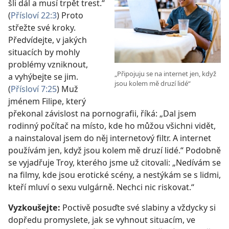
šli dál a musí trpět trest.“
(
Přísloví 22:3
) Proto
střežte své kroky.
Předvídejte, v jakých
situacích by mohly
problémy vzniknout,
„Připojuju se na internet jen, když
a vyhýbejte se jim.
jsou kolem mě druzí lidé“
(
Přísloví 7:25
) Muž
jménem Filipe, který
překonal závislost na pornografii, říká: „Dal jsem
rodinný počítač na místo, kde ho můžou všichni vidět,
a nainstaloval jsem do něj internetový filtr. A internet
používám jen, když jsou kolem mě druzí lidé.“ Podobně
se vyjadřuje Troy, kterého jsme už citovali: „Nedívám se
na filmy, kde jsou erotické scény, a nestýkám se s lidmi,
kteří mluví o sexu vulgárně. Nechci nic riskovat.“
Vyzkoušejte:
Poctivě posuďte své slabiny a vždycky si
dopředu promyslete, jak se vyhnout situacím, ve