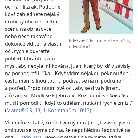
ochránili zrak. Podobně
když zahlédnete nějaký
erotický obrázek nebo
scénu na obrazovce,
nebo něco takového
Když zahlédnete erotické obrázky,
dokonce vidíte na vlastní
odvraťte oči
oči, rychle odvraťte
pohled. Chraňte svou
mysl, aby nebyla infikována. Juan, který byl dřív závislý
na pornografii, říká: „Když vidím nějakou pěknou ženu,
často mám silnou touhu podívat se na ni podruhé
a potřetí. Proto nutím své oči, aby se dívaly jinam,
a říkám si: ‚Modli se k Jehovovi. Rozhodně se
hned teď
musíš pomodlit!‘ Když to udělám, nutkání rychle zmizí.“
(
Matouš 6:9,
13;
1. Korinťanům 10:13
)
Všimněte si také, co řekl věrný muž Job: „Uzavřel jsem
smlouvu se svýma očima, že nepohlédnu žádostivě na
dívku.“ (
Job 31:1
,
Slovo na cestu
) Co kdybyste udělali