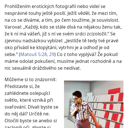
Prohlížením erotických fotografií nebo videí se
nesprávné touhy ještě posílí. Ježíš věděl, že mezi tím,
na co se díváme, a tím, po čem toužíme, je souvislost.
Varoval: „Každý, kdo se stále dívá na nějakou ženu tak,
že k ní má vášeň, již s ní ve svém srdci zcizoložil.“ Se
zjevnou nadsázkou vybízel: „Jestliže tě tedy tvé pravé
oko přivádí ke klopýtání, vytrhni je a odhoď je od
sebe.“ (
Matouš 5:28, 29
) Co z toho vyplývá? Že pokud
máme odolat pokušení, musíme jednat rozhodně a na
nic sexuálně dráždivého se nedívat.
Můžeme si to znázornit:
Představte si, že
zahlédnete oslepující
světlo, které vzniká při
svařování. Dívali byste se
do něj dál? Určitě ne.
Otočili byste se anebo si
zaclonili oči, abyste si