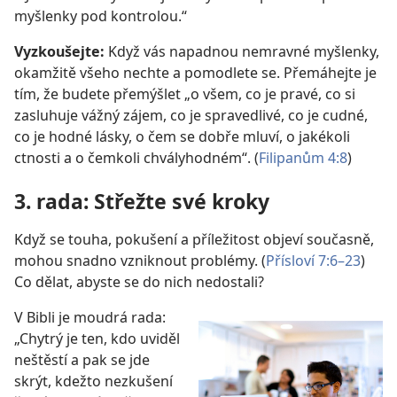
myšlenky pod kontrolou.“
Vyzkoušejte:
Když vás napadnou nemravné myšlenky,
okamžitě všeho nechte a pomodlete se. Přemáhejte je
tím, že budete přemýšlet „o všem, co je pravé, co si
zasluhuje vážný zájem, co je spravedlivé, co je cudné,
co je hodné lásky, o čem se dobře mluví, o jakékoli
ctnosti a o čemkoli chvályhodném“. (
Filipanům 4:8
)
3. rada: Střežte své kroky
Když se touha, pokušení a příležitost objeví současně,
mohou snadno vzniknout problémy. (
Přísloví 7:6–23
)
Co dělat, abyste se do nich nedostali?
V Bibli je moudrá rada:
„Chytrý je ten, kdo uviděl
neštěstí a pak se jde
skrýt, kdežto nezkušení