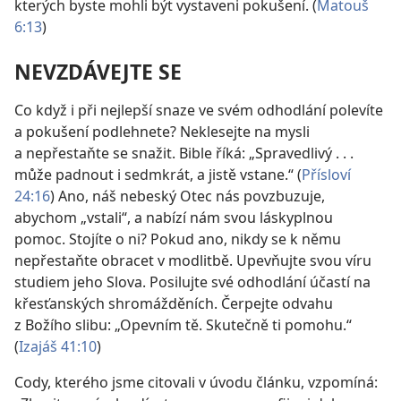
kterých byste mohli být vystaveni pokušení. (
Matouš
6:13
)
NEVZDÁVEJTE SE
Co když i při nejlepší snaze ve svém odhodlání polevíte
a pokušení podlehnete? Neklesejte na mysli
a nepřestaňte se snažit. Bible říká: „Spravedlivý . . .
může padnout i sedmkrát, a jistě vstane.“ (
Přísloví
24:16
) Ano, náš nebeský Otec nás povzbuzuje,
abychom „vstali“, a nabízí nám svou láskyplnou
pomoc. Stojíte o ni? Pokud ano, nikdy se k němu
nepřestaňte obracet v modlitbě. Upevňujte svou víru
studiem jeho Slova. Posilujte své odhodlání účastí na
křesťanských shromážděních. Čerpejte odvahu
z Božího slibu: „Opevním tě. Skutečně ti pomohu.“
(
Izajáš 41:10
)
Cody, kterého jsme citovali v úvodu článku, vzpomíná: