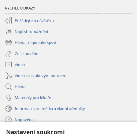
RYCHLÉ ODKAZY
Požádejte o návštěvu
Najít shromáždění
(otevřeno
nové
Hledat regionální sjezd
(otevřeno
okno)
nové
Co je nového
okno)
Videa
Videa se zvukovým popisem
Hledat
Materiály pro lékaře
Informace pro média a vládní úředníky
Nápověda
Nastavení soukromí
Dary