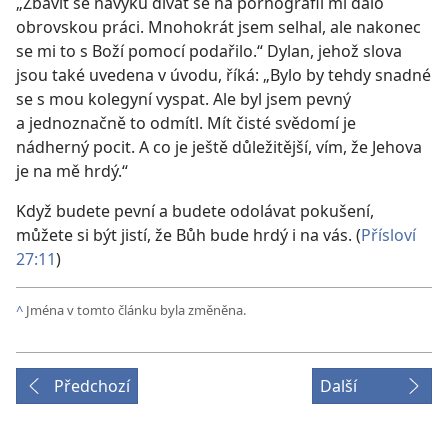
„Zbavit se návyku dívat se na pornografii mi dalo
obrovskou práci. Mnohokrát jsem selhal, ale nakonec
se mi to s Boží pomocí podařilo.“ Dylan, jehož slova
jsou také uvedena v úvodu, říká: „Bylo by tehdy snadné
se s mou kolegyní vyspat. Ale byl jsem pevný
a jednoznačně to odmítl. Mít čisté svědomí je
nádherný pocit. A co je ještě důležitější, vím, že Jehova
je na mě hrdý.“
Když budete pevní a budete odolávat pokušení,
můžete si být jistí, že Bůh bude hrdý i na vás. (
Přísloví
27:11
)
^
Jména v tomto článku byla změněna.
Předchozí
Další