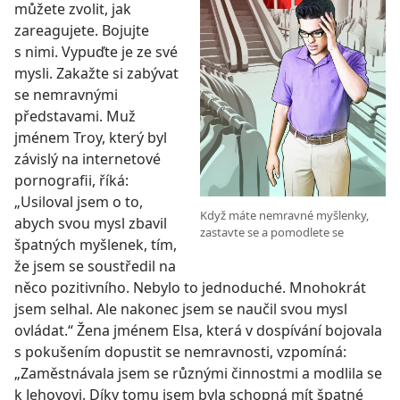
můžete zvolit, jak
zareagujete. Bojujte
s nimi. Vypuďte je ze své
mysli. Zakažte si zabývat
se nemravnými
představami. Muž
jménem Troy, který byl
závislý na internetové
pornografii, říká:
„Usiloval jsem o to,
Když máte nemravné myšlenky,
abych svou mysl zbavil
zastavte se a pomodlete se
špatných myšlenek, tím,
že jsem se soustředil na
něco pozitivního. Nebylo to jednoduché. Mnohokrát
jsem selhal. Ale nakonec jsem se naučil svou mysl
ovládat.“ Žena jménem Elsa, která v dospívání bojovala
s pokušením dopustit se nemravnosti, vzpomíná:
„Zaměstnávala jsem se
různými činnostmi a modlila se
k Jehovovi. Díky tomu jsem byla schopná mít špatné