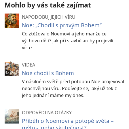
Mohlo by vás také zajímat
NAPODOBUJ JEJICH VÍRU
Noe: „Chodil s pravým Bohem“
Co ztěžovalo Noemovi a jeho manželce
výchovu dětí? Jak při stavbě archy projevili
víru?
VIDEA
Noe chodil s Bohem
V násilném světě před potopou Noe projevoval
neochvějnou víru. Podívejte se, jaký užitek z
jeho jednání máme my dnes.
ODPOVĚDI NA OTÁZKY
Příběh o Noemovi a potopě světa –
mýtus, nebo skutečnost?