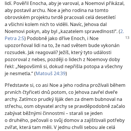
lidí. Pověřil Enocha, aby je varoval, a Noemovi přikázal,
aby postavil archu. Noe a jeho rodina na tomto
obrovském projektu tvrdě pracovali celá desetiletí
a všichni kolem nich to viděli. Navíc, Jehova dal
Noemovi pokyn, aby byl „kazatelem spravedlnosti“. (
2.
Petra 2:5
) Podobně
jako dříve Enoch, i Noe
upozorňoval lidi na to, že nad světem bude vykonán
rozsudek. Jak reagovali? Ježíš, který tyto události
pozoroval z nebes, později o lidech z Noemovy doby
řekl: „Nepovšimli si, dokud nepřišla potopa a všechny
je nesmetla.“ (
Matouš 24:39
)
Představte si, co asi Noe a jeho rodina prožívali během
prvních čtyřiceti dnů potom, co Jehova zavřel dveře
archy. Zatímco prudký liják den za dnem bubnoval na
střechu, osm obyvatel archy se pravděpodobně začalo
zabývat běžnými činnostmi – starali se jeden
o druhého, pečovali o svůj domov a zajišťovali potřeby
zvířat, která tam měli. V jednu chvíli sebou ale celá