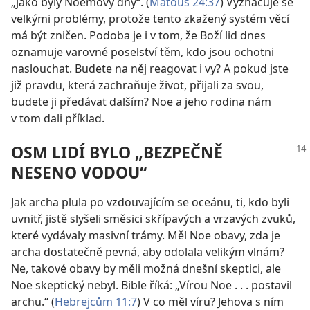
„jako byly Noemovy dny“. (
Matouš 24:37
) Vyznačuje se
velkými problémy, protože tento zkažený systém věcí
má být zničen. Podoba je i v tom, že Boží lid dnes
oznamuje varovné poselství těm, kdo jsou ochotni
naslouchat. Budete na něj reagovat i vy? A pokud jste
již pravdu, která zachraňuje život, přijali za svou,
budete ji předávat dalším? Noe a jeho rodina nám
v tom dali příklad.
OSM LIDÍ BYLO „BEZPEČNĚ
NESENO VODOU“
Jak archa plula po vzdouvajícím se oceánu, ti, kdo byli
uvnitř, jistě slyšeli směsici skřípavých a vrzavých zvuků,
které vydávaly masivní trámy. Měl Noe obavy, zda je
archa dostatečně pevná, aby odolala velikým vlnám?
Ne, takové obavy by měli možná dnešní skeptici, ale
Noe skeptický nebyl. Bible říká: „Vírou Noe . . . postavil
archu.“ (
Hebrejcům 11:7
) V co měl víru? Jehova s ním