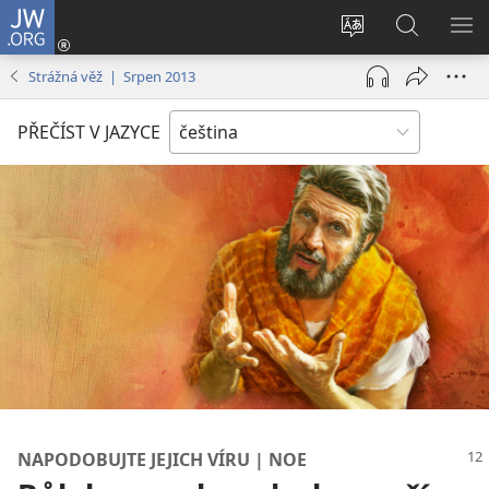
JW.ORG
Přihlásit
se
Změnit
Hledat
ZO
(otevřeno
jazyk
na
NA
Strážná věž | Srpen 2013
nové
stránek
JW.ORG
okno)
PŘEČÍST V JAZYCE
NAPODOBUJTE JEJICH VÍRU | NOE