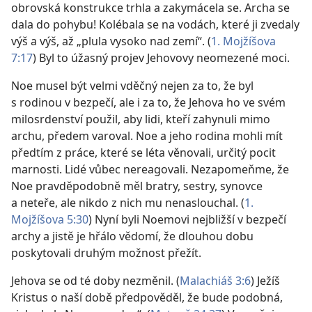
obrovská konstrukce trhla a zakymácela se. Archa se
dala do pohybu! Kolébala se na vodách, které ji zvedaly
výš a výš, až „plula vysoko nad zemí“. (
1. Mojžíšova
7:17
) Byl to úžasný projev Jehovovy neomezené moci.
Noe musel být velmi vděčný nejen za to, že byl
s rodinou v bezpečí, ale i za to, že Jehova ho ve svém
milosrdenství použil, aby lidi, kteří zahynuli mimo
archu, předem varoval. Noe a jeho rodina mohli mít
předtím z práce, které se léta věnovali, určitý pocit
marnosti. Lidé vůbec nereagovali. Nezapomeňme, že
Noe pravděpodobně měl bratry, sestry, synovce
a neteře, ale nikdo z nich mu nenaslouchal. (
1.
Mojžíšova 5:30
) Nyní byli Noemovi nejbližší v bezpečí
archy a jistě je hřálo vědomí, že dlouhou dobu
poskytovali druhým možnost přežít.
Jehova se od té doby nezměnil. (
Malachiáš 3:6
) Ježíš
Kristus o naší době předpověděl, že bude podobná,