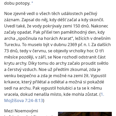
dobu potopy.
a
Noe zjevně vedl o všech těch událostech pečlivý
záznam. Zapsal do něj, kdy déšť začal a kdy skončil.
Uvedl také, že vody pokrývaly zemi 150 dnů. Nakonec
začaly opadat. Pak přišel ten pamětihodný den, kdy
archa „spočinula na horách Ararat“, ležících v dnešním
Turecku. To muselo být v dubnu 2369 př. n. l. Za dalších
73 dnů, tedy v červnu, se objevily vrcholky hor. O tři
měsíce později, v září, se Noe rozhodl odstranit část
krytu archy. Díky tomu do archy začalo proudit světlo
a čerstvý vzduch. Noe už předtím zkoumal, zda je
venku bezpečno a zda je možné na zemi žít. Vypustil
krkavce, který přilétal a odlétal a možná si pokaždé
sedl na archu. Pak vypustil holubici a ta se k němu
vracela, dokud nenašla místo, kde mohla zůstat. (
1.
Mojžíšova 7:24–8:13
)
Mezi Noemovými