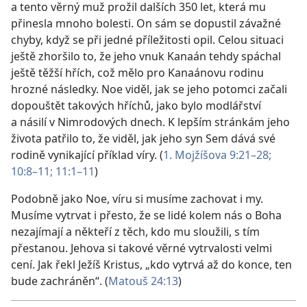
a tento věrný muž prožil dalších 350 let, která mu
přinesla mnoho bolesti. On sám se dopustil závažné
chyby, když se při jedné příležitosti opil. Celou situaci
ještě zhoršilo to, že jeho vnuk Kanaán tehdy spáchal
ještě těžší hřích, což mělo pro Kanaánovu rodinu
hrozné následky. Noe viděl, jak se jeho potomci začali
dopouštět takových hříchů, jako bylo modlářství
a násilí v Nimrodových dnech. K lepším stránkám jeho
života patřilo to, že viděl, jak jeho syn Sem dává své
rodině vynikající příklad víry. (
1. Mojžíšova 9:21–28;
10:8–11;
11:1–11
)
Podobně jako Noe, víru si musíme zachovat i my.
Musíme vytrvat i přesto, že se lidé kolem nás o Boha
nezajímají a někteří z těch, kdo mu sloužili, s tím
přestanou. Jehova si takové věrné vytrvalosti velmi
cení. Jak řekl Ježíš Kristus, „kdo vytrvá až do konce, ten
bude zachráněn“. (
Matouš 24:13
)