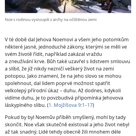
Noe s rodinou vystoupili z archy na očištěnou zemi
V té době dal Jehova Noemovi a všem jeho potomkům
některé jasné, jednoduché zákony, kterými se měli ve
svém životě řídit, například zakázal vraždu
a zneužívání krve. Bůh také uzavřel s lidstvem smlouvu
a slíbil, že již nikdy nezničí veškerý život na zemi
potopou. Jako znamení, že na jeho slovo se mohou
spolehnout, dal lidem poprvé možnost spatřit
velkolepý přírodní úkaz – duhu. Až dodnes, kdykoli
vidíme duhu, je to povzbudivá připomínka Jehovova
láskyplného slibu. (
1. Mojžíšova 9:1–17
)
Pokud by byl Noemův příběh smyšlený, mohl by tady
skončit. Noe však skutečně existoval a jeho život nebyl
až tak snadný. Lidé tehdy obecně žili mnohem déle