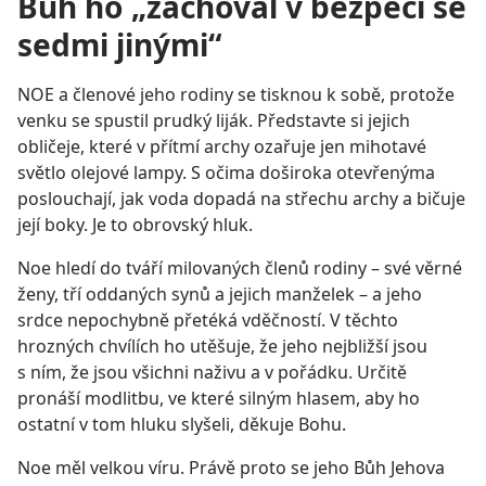
Bůh ho „zachoval v bezpečí se
sedmi jinými“
NOE a členové jeho rodiny se tisknou k sobě, protože
venku se spustil prudký liják. Představte si jejich
obličeje, které v přítmí archy ozařuje jen mihotavé
světlo olejové lampy. S očima doširoka otevřenýma
poslouchají, jak voda dopadá na střechu archy a bičuje
její boky. Je to obrovský hluk.
Noe hledí do tváří milovaných členů rodiny – své věrné
ženy, tří oddaných synů a jejich manželek – a jeho
srdce nepochybně přetéká vděčností. V těchto
hrozných chvílích ho utěšuje, že jeho nejbližší jsou
s ním, že jsou všichni naživu a v pořádku. Určitě
pronáší modlitbu, ve které silným hlasem, aby ho
ostatní v tom hluku slyšeli, děkuje Bohu.
Noe měl velkou víru. Právě proto se jeho Bůh Jehova