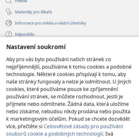
Hledat
Materiály pro lékaře
Informace pro média a vládní úředníky
Nápověda
Nastavení soukromí
Dary
(otevřeno
nové
Aby pro vás bylo používání našich stránek co
okno)
nejpříjemnější, používáme k tomu cookies a podobné
ONLINE KNIHOVNA Strážné věže
(otevřeno
technologie. Některé cookies přispívají k tomu, aby
nové
®
JW Hub
naše stránky fungovaly a nelze je odmítnout. U jiných
okno)
(otevřeno
cookies, které používáme pouze ke zpříjemnění
nové
®
JW Library
okno)
používání stránek, se můžete rozhodnout, jestli je
přijmete nebo odmítnete. Žádná data, která uložíme
Watchtower Library
nebo získáme, nebudou nikdy prodána nebo použita
k marketingovým účelům. Pokud se chcete dozvědět
více, přečtěte si
Celosvětové zásady pro používání
souborů cookie a podobných technologií
. Svá