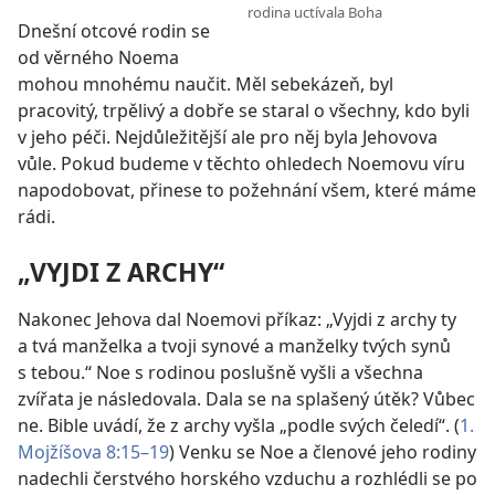
rodina uctívala Boha
Dnešní otcové rodin se
od věrného Noema
mohou mnohému naučit. Měl sebekázeň, byl
pracovitý, trpělivý a dobře se staral o všechny, kdo byli
v jeho péči. Nejdůležitější ale pro něj byla Jehovova
vůle. Pokud budeme v těchto ohledech Noemovu víru
napodobovat, přinese to požehnání všem, které máme
rádi.
„VYJDI Z ARCHY“
Nakonec Jehova dal Noemovi příkaz: „Vyjdi z archy ty
a tvá manželka a tvoji synové a manželky tvých synů
s tebou.“ Noe s rodinou poslušně vyšli a všechna
zvířata je následovala. Dala se na splašený útěk? Vůbec
ne. Bible uvádí, že z archy vyšla „podle svých čeledí“. (
1.
Mojžíšova 8:15–19
) Venku se Noe a členové jeho rodiny
nadechli čerstvého horského vzduchu a rozhlédli se po