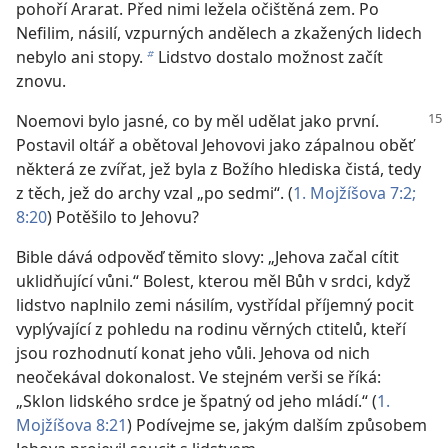
pohoří Ararat. Před nimi ležela očištěná zem. Po
Nefilim, násilí, vzpurných andělech a zkažených lidech
nebylo ani stopy.
Lidstvo dostalo možnost začít
b
znovu.
Noemovi bylo jasné, co by měl udělat jako první.
Postavil oltář a obětoval Jehovovi jako zápalnou oběť
některá ze zvířat, jež byla z Božího hlediska čistá, tedy
z těch, jež do archy vzal „po sedmi“. (
1. Mojžíšova 7:2;
8:20
) Potěšilo to Jehovu?
Bible dává odpověď těmito slovy: „Jehova začal cítit
uklidňující vůni.“ Bolest, kterou měl Bůh v srdci, když
lidstvo naplnilo zemi násilím, vystřídal příjemný pocit
vyplývající z pohledu na rodinu věrných ctitelů, kteří
jsou rozhodnutí konat jeho vůli. Jehova od nich
neočekával dokonalost. Ve stejném verši se říká:
„Sklon lidského srdce je špatný od jeho mládí.“ (
1.
Mojžíšova 8:21
) Podívejme se, jakým dalším způsobem