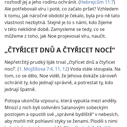
rozhodl jej a jeho rodinu ochránit. (
Hebrejcům 11:7
)
Ale potřebovali víru i poté, co začalo pršet? Vzhledem
k tomu, jak náročné období je čekalo, byla pro ně tato
vlastnost nezbytná. Stejné je to s námi, kdo žijeme
v této neklidné době. Zamysleme se tedy, co se
můžeme z toho, jak Noe projevoval víru, naučit.
„ČTYŘICET DNŮ A ČTYŘICET NOCÍ“
Nepřetržitý prudký liják trval „čtyřicet dnů a čtyřicet
nocí“. (
1. Mojžíšova 7:4,
11, 12
) Voda stále stoupala. Na
tom, co se dělo, Noe viděl, že Jehova dokáže zároveň
ochránit ty, kdo jednají správně, a potrestat ty, kdo
jednají špatně.
Potopa ukončila vzpouru, která vypukla mezi anděly.
Mnozí z nich byli ovlivněni Satanovým sobeckým
postojem a opustili své „správné bydliště“ v nebesích,
aby mohli mít pohlavní styky se ženami. Plodili s nimi