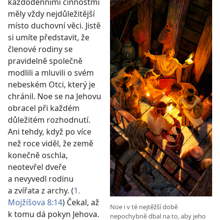
každodenními činnostmi
měly vždy nejdůležitější
místo duchovní věci. Jistě
si umíte představit, že
členové rodiny se
pravidelně společně
modlili a mluvili o svém
nebeském Otci, který je
chránil. Noe se na Jehovu
obracel při každém
důležitém rozhodnutí.
Ani tehdy, když po více
než roce viděl, že země
konečně oschla,
neotevřel dveře
a nevyvedl rodinu
a zvířata z archy. (
1.
Mojžíšova 8:14
) Čekal, až
Noe i v té nejtěžší době
k tomu dá pokyn Jehova.
nepochybně dbal na to, aby jeho