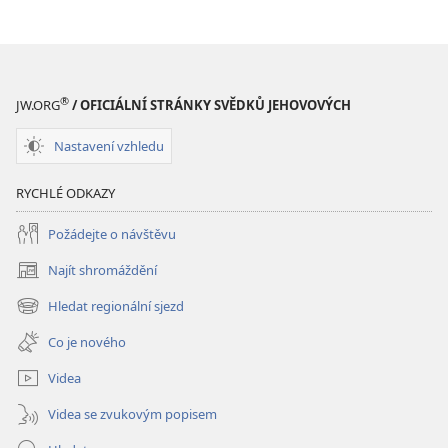
škodlivá,
škodlivá,
nebo
nebo
ne?
ne?
®
JW.ORG
/ OFICIÁLNÍ STRÁNKY SVĚDKŮ JEHOVOVÝCH
Nastavení vzhledu
RYCHLÉ ODKAZY
Požádejte o návštěvu
Najít shromáždění
(otevřeno
nové
Hledat regionální sjezd
(otevřeno
okno)
nové
Co je nového
okno)
Videa
Videa se zvukovým popisem