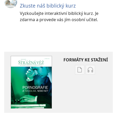
Zkuste náš biblický kurz
Vyzkoušejte interaktivní biblický kurz. Je
zdarma a provede vás jím osobní učitel.
FORMÁTY KE STAŽENÍ
Formáty
Formáty
poblikací
audionahráv
ke
ke
stažení
stažení
STRÁŽNÁ
STRÁŽNÁ
VĚŽ
VĚŽ
Pornografie –
Pornografie 
Je
Je