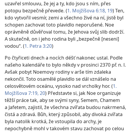
uzavřel smlouvu, že jej a ty, kdo jsou s ním, přes
potopu bezpečně převede. (
1. Mojžíšova 6:18, 19
) Ten,
kdo vytvořil vesmír, zemi a všechno živé na ní, jistě byl
schopen zachovat toto plavidlo neporušené. Noe
oprávněně důvěřoval tomu, že Jehova svůj slib dodrží.
A skutečně, on i jeho rodina byli „bezpečně [neseni]
vodou“. (
1. Petra 3:20
)
Po čtyřiceti dnech a nocích déšť nakonec ustal. Podle
našeho kalendáře to bylo někdy v prosinci 2370 př. n. l.
Avšak pobyt Noemovy rodiny v arše tím zdaleka
nekončil. Toto osamělé plavidlo se dál vznášelo na
celosvětovém oceánu, vysoko nad vrcholky hor. (
1.
Mojžíšova 7:19, 20
) Představte si, jak Noe organizuje
těžší práce tak, aby se svými syny, Semem, Chamem
a Jafetem, zajistil, že všechna zvířata budou nakrmená,
čistá a zdravá. Bůh, který způsobil, aby divoká zvířata
byla natolik krotká, že vstoupila do archy, je
nepochybně mohl v takovém stavu zachovat po celou