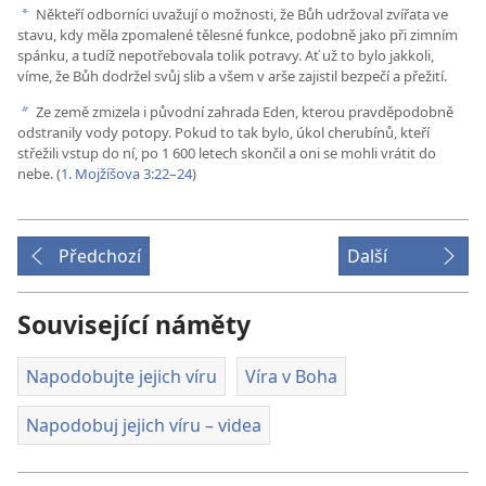
Někteří odborníci uvažují o možnosti, že Bůh udržoval zvířata ve
a
stavu, kdy měla zpomalené tělesné funkce, podobně jako při zimním
spánku, a tudíž nepotřebovala tolik potravy. Ať už to bylo jakkoli,
víme, že Bůh dodržel svůj slib a všem v arše zajistil bezpečí a přežití.
Ze země zmizela i původní zahrada Eden, kterou pravděpodobně
b
odstranily vody potopy. Pokud to tak bylo, úkol cherubínů, kteří
střežili vstup do ní, po 1 600 letech skončil a oni se mohli vrátit do
nebe. (
1. Mojžíšova 3:22–24
)
Předchozí
Další
Související náměty
Napodobujte jejich víru
Víra v Boha
Napodobuj jejich víru – videa