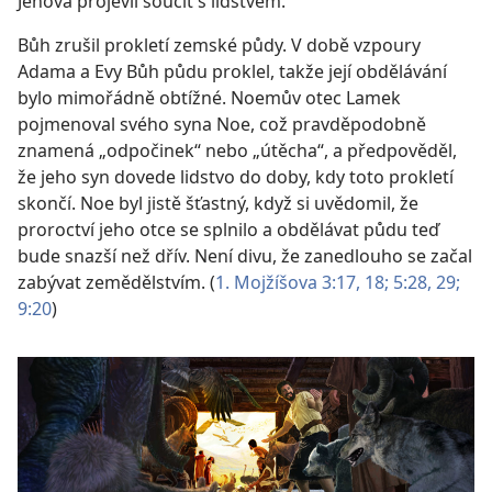
Jehova projevil soucit s lidstvem.
Bůh zrušil prokletí zemské půdy. V době vzpoury
Adama a Evy Bůh půdu proklel, takže její obdělávání
bylo mimořádně obtížné. Noemův otec Lamek
pojmenoval svého syna Noe, což pravděpodobně
znamená „odpočinek“ nebo „útěcha“, a předpověděl,
že jeho syn dovede lidstvo do doby, kdy toto prokletí
skončí. Noe byl jistě šťastný, když si uvědomil, že
proroctví jeho otce se splnilo a obdělávat půdu teď
bude snazší než dřív. Není divu, že zanedlouho se začal
zabývat zemědělstvím. (
1. Mojžíšova 3:17, 18;
5:28, 29;
9:20
)