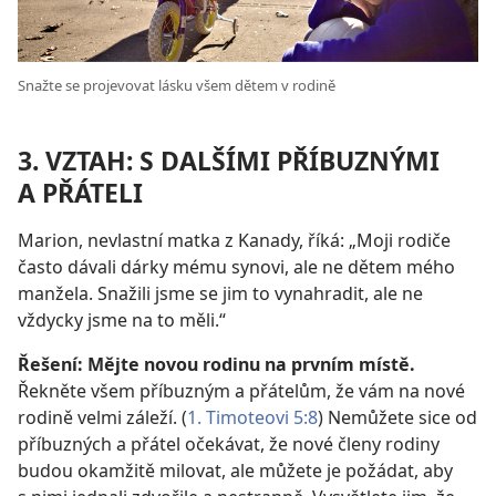
Snažte se projevovat lásku všem dětem v rodině
3. VZTAH: S DALŠÍMI PŘÍBUZNÝMI
A PŘÁTELI
Marion, nevlastní matka z Kanady, říká: „Moji rodiče
často dávali dárky mému synovi, ale ne dětem mého
manžela. Snažili jsme se jim to vynahradit, ale ne
vždycky jsme na to měli.“
Řešení: Mějte novou rodinu na prvním místě.
Řekněte všem příbuzným a přátelům, že vám na nové
rodině velmi záleží. (
1. Timoteovi 5:8
) Nemůžete sice od
příbuzných a přátel očekávat, že nové členy rodiny
budou okamžitě milovat, ale můžete je požádat, aby