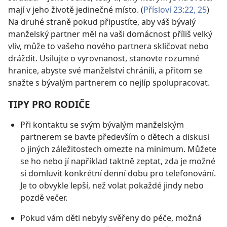
mají v jeho životě jedinečné místo. (
Přísloví 23:22,
25
)
Na druhé straně pokud připustíte, aby váš bývalý
manželský partner měl na vaši domácnost příliš velký
vliv, může to vašeho nového partnera skličovat nebo
dráždit. Usilujte o vyrovnanost, stanovte rozumné
hranice, abyste své manželství chránili, a přitom se
snažte s bývalým partnerem co nejlíp spolupracovat.
TIPY PRO RODIČE
Při kontaktu se svým bývalým manželským
partnerem se bavte především o dětech a diskusi
o jiných záležitostech omezte na minimum. Můžete
se ho nebo jí například taktně zeptat, zda je možné
si domluvit konkrétní denní dobu pro telefonování.
Je to obvykle lepší, než volat pokaždé jindy nebo
pozdě večer.
Pokud vám děti nebyly svěřeny do péče, možná