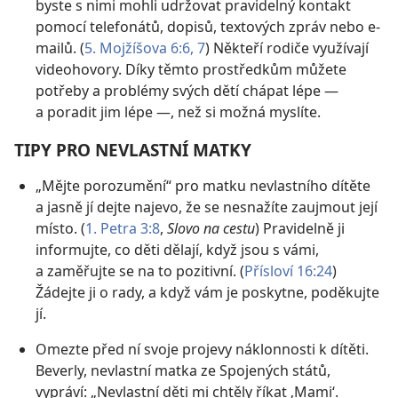
byste s nimi mohli udržovat pravidelný kontakt
pomocí telefonátů, dopisů, textových zpráv nebo e-
mailů. (
5. Mojžíšova 6:6, 7
) Někteří rodiče využívají
videohovory. Díky těmto prostředkům můžete
potřeby a problémy svých dětí chápat lépe —
a poradit jim lépe —, než si možná myslíte.
TIPY PRO NEVLASTNÍ MATKY
„Mějte porozumění“ pro matku nevlastního dítěte
a jasně jí dejte najevo, že se nesnažíte zaujmout její
místo. (
1. Petra 3:8
,
Slovo na cestu
) Pravidelně ji
informujte, co děti dělají, když jsou s vámi,
a zaměřujte se na to pozitivní. (
Přísloví 16:24
)
Žádejte ji o rady, a když vám je poskytne, poděkujte
jí.
Omezte před ní svoje projevy náklonnosti k dítěti.
Beverly, nevlastní matka ze Spojených států,
vypráví: „Nevlastní děti mi chtěly říkat ‚Mami‘.