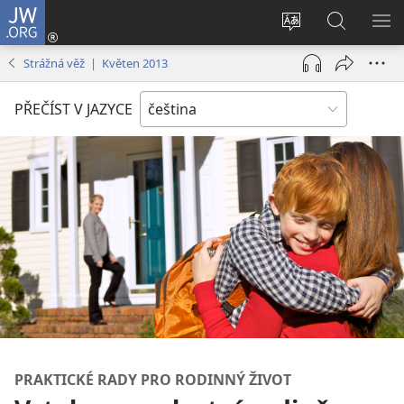
JW.ORG
Přihlásit
se
Změnit
Hledat
ZO
(otevřeno
jazyk
na
NA
Strážná věž | Květen 2013
nové
stránek
JW.ORG
okno)
PŘEČÍST V JAZYCE
PRAKTICKÉ RADY PRO RODINNÝ ŽIVOT