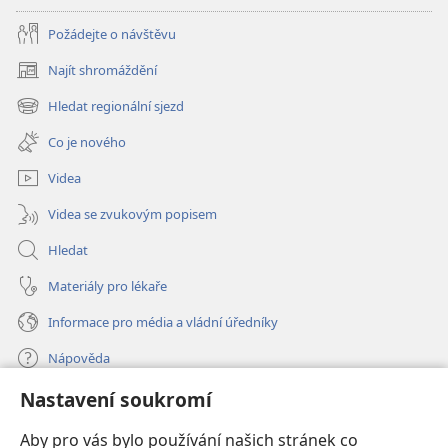
Požádejte o návštěvu
Najít shromáždění
(otevřeno
nové
Hledat regionální sjezd
(otevřeno
okno)
nové
Co je nového
okno)
Videa
Videa se zvukovým popisem
Hledat
Materiály pro lékaře
Informace pro média a vládní úředníky
Nápověda
Nastavení soukromí
Dary
(otevřeno
nové
Aby pro vás bylo používání našich stránek co