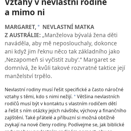
Vztahy v nevlastní rodině
a mimo ni
MARGARET,
NEVLASTNÍ MATKA
*
Z AUSTRÁLIE:
„Manželova bývalá žena děti
naváděla, aby mě neposlouchaly, dokonce
ani když jim řeknu něco tak základního jako
‚Nezapomeň si vyčistit zuby‘.“ Margaret se
domnívá, že kvůli takové rozvratné taktice její
manželství trpělo.
Nevlastní rodiny musí řešit specifické a často náročné
vztahy s těmi, kdo s nimi nežijí.
Většina nevlastních
*
rodičů musí být v kontaktu s vlastním rodičem dětí
a řešit s ním otázky jejich návštěv, výchovy a finančního
zajištění. Také přátelé a příbuzní si možná obtížně
zvykají na nové členy rodiny. Podívejme se, jak biblické