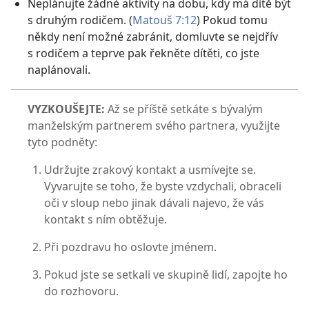
Neplánujte žádné aktivity na dobu, kdy má dítě být
s druhým rodičem. (
Matouš 7:12
) Pokud tomu
někdy není možné zabránit, domluvte se nejdřív
s rodičem a teprve pak řekněte dítěti, co jste
naplánovali.
VYZKOUŠEJTE:
Až se příště setkáte s bývalým
manželským partnerem svého partnera, využijte
tyto podněty:
Udržujte zrakový kontakt a usmívejte se.
Vyvarujte se toho, že byste vzdychali, obraceli
oči v sloup nebo jinak dávali najevo, že vás
kontakt s ním obtěžuje.
Při pozdravu ho oslovte jménem.
Pokud jste se setkali ve skupině lidí, zapojte ho
do rozhovoru.