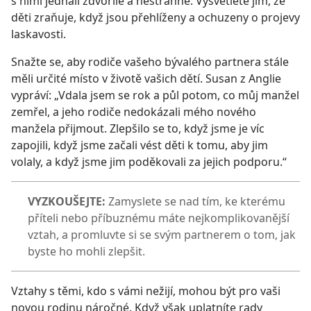
s nimi jednali zdvořile a nestranně. Vysvětlete jim, že
děti zraňuje, když jsou přehlíženy a ochuzeny o projevy
laskavosti.
Snažte se, aby rodiče vašeho bývalého partnera stále
měli určité místo v životě vašich dětí. Susan z Anglie
vypráví: „Vdala jsem se rok a půl potom, co můj manžel
zemřel, a jeho rodiče nedokázali mého nového
manžela přijmout. Zlepšilo se to, když jsme je víc
zapojili, když jsme začali vést děti k tomu, aby jim
volaly, a když jsme jim poděkovali za jejich podporu.“
VYZKOUŠEJTE:
Zamyslete se nad tím, ke kterému
příteli nebo příbuznému máte nejkomplikovanější
vztah, a promluvte si se svým partnerem o tom, jak
byste ho mohli zlepšit.
Vztahy s těmi, kdo s vámi nežijí, mohou být pro vaši
novou rodinu náročné. Když však uplatníte rady