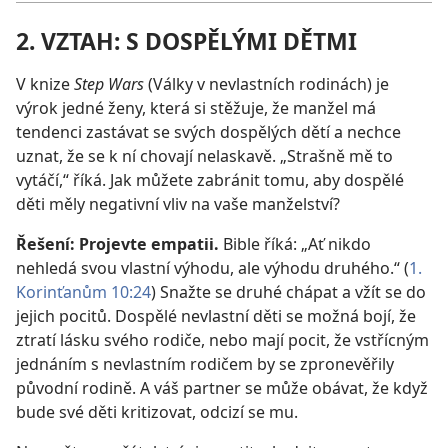
2. VZTAH: S DOSPĚLÝMI DĚTMI
V knize
Step Wars
(Války v nevlastních rodinách) je
výrok jedné ženy, která si stěžuje, že manžel má
tendenci zastávat se svých dospělých dětí a nechce
uznat, že se k ní chovají nelaskavě. „Strašně mě to
vytáčí,“ říká. Jak můžete zabránit tomu, aby dospělé
děti měly negativní vliv na vaše manželství?
Řešení: Projevte empatii.
Bible říká: „Ať nikdo
nehledá svou vlastní výhodu, ale výhodu druhého.“ (
1.
Korinťanům 10:24
) Snažte se druhé chápat a vžít se do
jejich pocitů. Dospělé nevlastní děti se možná bojí, že
ztratí lásku svého rodiče, nebo mají pocit, že vstřícným
jednáním s nevlastním rodičem by se zpronevěřily
původní rodině. A váš partner se může obávat, že když
bude své děti kritizovat, odcizí se mu.