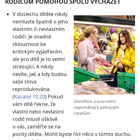
RODIČŮM POMOHOU SPOLU VYCHÁZET
V doslechu dítěte nikdy
nemluvte špatně o jeho
vlastním či nevlastním
rodiči. Je snadné
sklouznout ke
kritickým vyjádřením,
ale pro dítě je to velmi
stresující. A nikdy
nevíte, jak a kdy budou
vaše slova
reprodukována.
(
Kazatel 10:20
) Pokud
Zdvořilost a úcta velmi
vám dítě řekne, že
napomáhají k pokojným
vlastní nebo nevlastní
vztahům
rodič mluvil ošklivě
o vás, zaměřte se na
pocity dítěte. Mohli byste říct něco v tomto duchu: