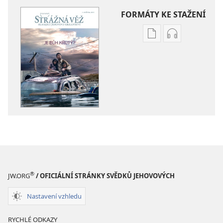
FORMÁTY KE STAŽENÍ
Formáty
Formáty
poblikací
audionahráv
ke
ke
stažení
stažení
STRÁŽNÁ
STRÁŽNÁ
VĚŽ
VĚŽ
Je
Je
Bůh
Bůh
krutý?
krutý?
®
JW.ORG
/ OFICIÁLNÍ STRÁNKY SVĚDKŮ JEHOVOVÝCH
Nastavení vzhledu
RYCHLÉ ODKAZY