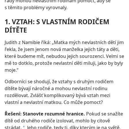
rady mohou nevlastním rodinám pomoct, aby se
s těmito problémy vyrovnaly.
1. VZTAH: S VLASTNÍM RODIČEM
DÍTĚTE
Judith z Namibie říká: „Matka mých nevlastních dětí jim
řekla, že jsem jenom nová manželka jejich táty a děti,
které budeme mít, nebudou jejich sourozenci. Velmi se
mě to dotklo, protože nevlastní děti miluji, jako by byly
moje.“
Odborníci se shodují, že vztahy s druhým rodičem
dítěte bývají náročné a mohou nevlastní rodinu
rozdělovat. Zvlášť komplikovaný bývá vztah mezi
vlastní a nevlastní matkou. Co může pomoct?
Řešení: Stanovte rozumné hranice.
Pokud se snažíte
dítě od druhého rodiče izolovat, mohlo by citově
strádat.
Jeho rodiče, tedy ti, díky kterým je na světě,
*