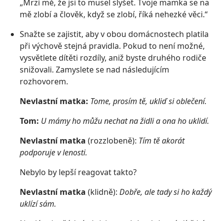
„Mrzí mě, že jsi to musel slyšet. Tvoje mamka se na
mě zlobí a člověk, když se zlobí, říká nehezké věci.“
Snažte se zajistit, aby v obou domácnostech platila
při výchově stejná pravidla. Pokud to není
možné,
vysvětlete dítěti rozdíly, aniž byste druhého rodiče
snižovali. Zamyslete se nad následujícím
rozhovorem.
Nevlastní matka:
Tome, prosím tě, ukliď si oblečení.
Tom:
U mámy ho můžu nechat na židli a ona ho uklidí.
Nevlastní matka
(rozzlobeně):
Tím tě akorát
podporuje v lenosti.
Nebylo by lepší reagovat takto?
Nevlastní matka
(klidně):
Dobře, ale tady si ho každý
uklízí sám.