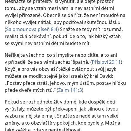
Nesnažte se přátelství si vynutit, ale dejte prostor
tomu, aby se vztah mezi vámi a nevlastními dětmi
vyvíjel přirozeně. Obecně se dá říct, že není moudré na
někoho vyvíjet nátlak, aby pociťoval skutečnou lásku.
(
Šalomounova píseň 8:4
) Snažte se tedy mít rozumná,
realistická očekávání, pokud jde o to, jak blízký vztah
se svými nevlastními dětmi budete mít.
Neříkejte všechno, co si myslíte nebo cítíte, a to ani
v případě, že se s vámi zachází špatně. (
Přísloví 29:11
)
Když je pro vás obzvlášť těžké ovládnout svůj jazyk,
můžete se modlit stejně jako izraelský král David:
„Postav přece stráž, Jehovo, mým ústům, postav hlídku
přede dveře mých rtů.“ (
Žalm 141:3
)
Pokud se rozhodnete žít v domě, kde dospělé děti
vyrůstaly, můžete být překvapeni, jak silnou
citovou
vazbu na něj stále mají. Snažte se nedělat tam velké
změny, a to obzvláště v pokojích, kde bydlely. Možná
také zvážíte, zda se nepřestěhovat.