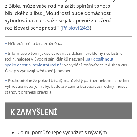
z Bible, může vaše rodina zažít splnění tohoto
biblického slibu: „Moudrostí bude domácnost
vybudována a prokáže se jako pevně založená
rozlišovací schopností.“ (
Přísloví 24:3
)
^
Některá jména byla změněna.
^
Informace o tom, jak se vyrovnat s dalšími problémy nevlastních
rodin, najdete v úvodní sérii článků nazvané
„Jak dosáhnout
spokojenosti v nevlastní rodině“
ve vydání
Probuďte se!
z dubna 2012.
Časopis vydávají svědkové Jehovovi.
^
Pochopitelně že pokud bývalý manželský partner někomu z rodiny
vyhrožuje nebo je hrubý, budete v zájmu bezpečí vaší rodiny muset
stanovit přísnější pravidla.
K ZAMYŠLENÍ
Co mi pomůže lépe vycházet s bývalým