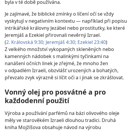
byla v té době používána.
Je zajímavé, že biblické zmínky o líčení očí se vždy
vyskytují v negativním kontextu —
například při popisu
intrikářské královny Jezábel nebo prostitutky, ke které
Jeremjáš a Ezekiel přirovnali nevěrný Izrael.
(
2. Královská 9:30;
Jeremjáš 4:30;
Ezekiel 23:40
)
Z velkého množství vykopaných skleněných nebo
kamenných nádobek s malinkými tyčinkami na
nanášení očních linek je zřejmé, že mnoho žen
v odpadlém Izraeli, obzvlášť urozených a bohatých,
převzalo zvyk výrazně si líčit oči a i jinak se zkrášlovat.
Vonný olej pro posvátné a pro
každodenní použití
Výroba a používání parfémů na bázi olivového oleje
měly ve starověkém Izraeli dlouhou tradici. Druhá
kniha Mojžíšova obsahuje návod na výrobu