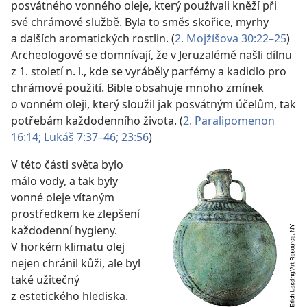
posvátného vonného oleje, který používali kněží při
své chrámové službě. Byla to směs skořice, myrhy
a dalších aromatických rostlin. (
2. Mojžíšova 30:22–25
)
Archeologové se domnívají, že v Jeruzalémě našli dílnu
z 1. století n. l., kde se vyráběly parfémy a kadidlo pro
chrámové
použití. Bible obsahuje mnoho zmínek
o vonném oleji, který sloužil jak posvátným účelům, tak
potřebám každodenního života. (
2. Paralipomenon
16:14;
Lukáš 7:37–46;
23:56
)
V této části světa bylo
málo vody, a tak byly
vonné oleje vítaným
prostředkem ke zlepšení
každodenní hygieny.
V horkém klimatu olej
nejen chránil kůži, ale byl
také užitečný
z estetického hlediska.