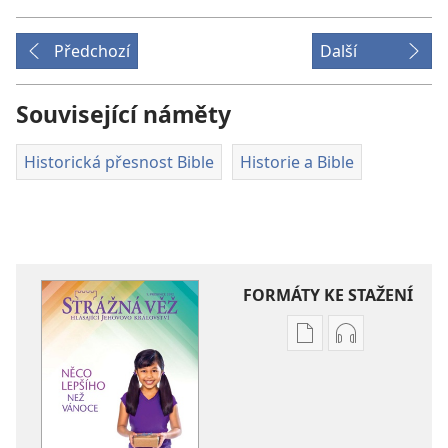
Předchozí
Další
Související náměty
Historická přesnost Bible
Historie a Bible
FORMÁTY KE STAŽENÍ
Formáty
Formáty
poblikací
audionahráv
ke
ke
stažení
stažení
STRÁŽNÁ
STRÁŽNÁ