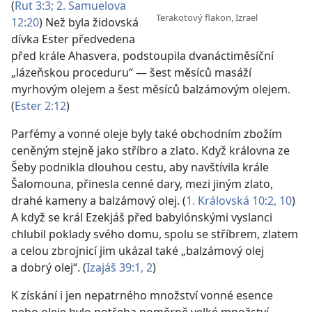
(
Rut 3:3;
2. Samuelova
Terakotový flakon, Izrael
12:20
) Než byla židovská
dívka Ester předvedena
před krále Ahasvera, podstoupila dvanáctiměsíční
„lázeňskou proceduru“ — šest měsíců masáží
myrhovým olejem a šest měsíců balzámovým olejem.
(
Ester 2:12
)
Parfémy a vonné oleje byly také obchodním zbožím
ceněným stejně jako stříbro a zlato. Když královna ze
Šeby podnikla dlouhou cestu, aby navštívila krále
Šalomouna, přinesla cenné dary, mezi jiným zlato,
drahé kameny a balzámový olej. (
1. Královská 10:2,
10
)
A když se král Ezekjáš před babylónskými vyslanci
chlubil poklady svého domu, spolu se stříbrem, zlatem
a celou zbrojnicí jim ukázal také „balzámový olej
a dobrý olej“. (
Izajáš 39:1, 2
)
K získání i jen nepatrného množství vonné esence