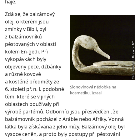
háje.
Zdá se, že balzámový
olej, o kterém jsou
zmínky v Bibli, byl
z balzámovníků
pěstovaných v oblasti
kolem En-gedi. Při
vykopávkách byly
objeveny pece, džbánky
a různé kovové
a kostěné předměty ze
Slonovinová nádobka na
6. století př. n. l. podobné
kosmetiku, Izrael
těm, které se v jiných
oblastech používaly při
výrobě parfémů. Odborníci jsou přesvědčeni, že
balzámovník pocházel z Arábie nebo Afriky. Vonná
látka byla získávána z jeho mízy. Balzámový olej byl
vysoce ceněn, a proto byly postupy při pěstování