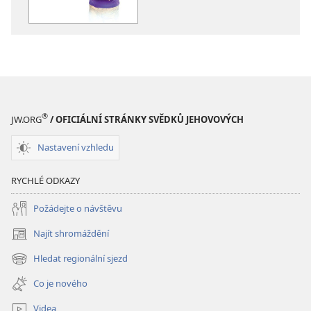
VĚŽ
VĚŽ
Něco
Něco
lepšího
lepšího
než
než
Vánoce
Vánoce
®
JW.ORG
/ OFICIÁLNÍ STRÁNKY SVĚDKŮ JEHOVOVÝCH
Nastavení vzhledu
RYCHLÉ ODKAZY
Požádejte o návštěvu
Najít shromáždění
(otevřeno
nové
Hledat regionální sjezd
(otevřeno
okno)
nové
Co je nového
okno)
Videa