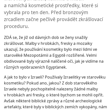
a namíchá kosmetické prostředky, které si
vybrala pro ten den. Před bronzovým
zrcadlem začne pečlivě provádět zkrášlovací
proceduru.
ZDÁ se, že již od dávných dob se ženy snažily
zkrášlovat. Malby v hrobkách, fresky a mozaiky
ukazují, že používání kosmetiky bylo mezi lidmi ve
starověké Mezopotámii a Egyptě rozšířené. Velmi
obdivované byly výrazně nalíčené oči, jak je vidíme na
různých vyobrazeních Egypťanek.
A jak to bylo v Izraeli? Používaly Izraelitky ve starověku
kosmetiku? Pokud ano, jakou? Z dob starověkého
Izraele nebyly pochopitelně nalezeny žádné malby
v hrobkách ani fresky, o které bychom se mohli opřít.
Avšak některé biblické zprávy a různé archeologické
artefakty, které byly v biblických zemích vykopány, nám