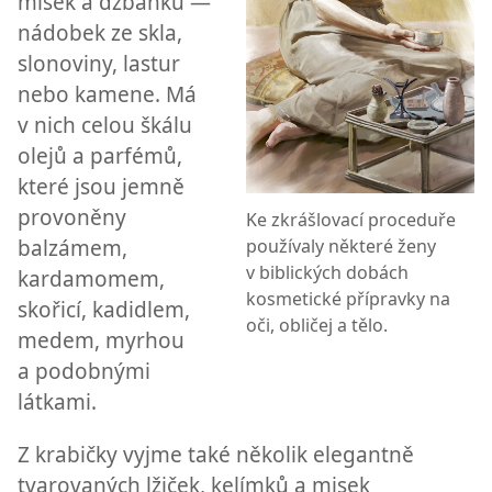
misek a džbánků —
nádobek ze skla,
slonoviny, lastur
nebo kamene. Má
v nich celou škálu
olejů a parfémů,
které jsou jemně
provoněny
Ke zkrášlovací proceduře
balzámem,
používaly některé ženy
v biblických dobách
kardamomem,
kosmetické přípravky na
skořicí, kadidlem,
oči, obličej a tělo.
medem, myrhou
a podobnými
látkami.
Z krabičky vyjme také několik elegantně
tvarovaných lžiček, kelímků a misek