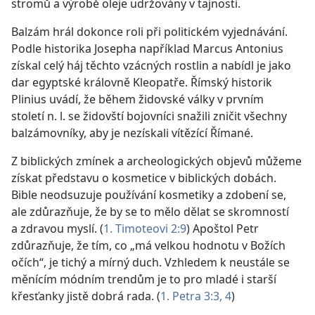
stromů a výrobě oleje udržovány v tajnosti.
Balzám hrál dokonce roli při politickém vyjednávání.
Podle historika Josepha například Marcus Antonius
získal celý háj těchto vzácných rostlin a nabídl je jako
dar egyptské královně Kleopatře. Římský historik
Plinius uvádí, že během židovské války v prvním
století n. l. se židovští bojovníci snažili zničit všechny
balzámovníky, aby je nezískali vítězící Římané.
Z biblických zmínek a archeologických objevů můžeme
získat představu o kosmetice v biblických dobách.
Bible neodsuzuje používání kosmetiky a zdobení se,
ale zdůrazňuje, že by se to mělo dělat se skromností
a zdravou myslí. (
1. Timoteovi 2:9
) Apoštol Petr
zdůrazňuje, že tím, co „má velkou hodnotu v Božích
očích“, je tichý a mírný duch. Vzhledem k neustále se
měnícím módním trendům je to pro mladé i starší
křesťanky jistě dobrá rada. (
1. Petra 3:3, 4
)