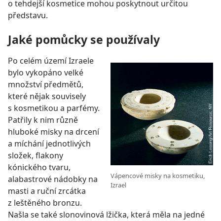
o tehdejší kosmetice mohou poskytnout určitou
představu.
Jaké pomůcky se používaly
Po celém území Izraele
bylo vykopáno velké
množství předmětů,
které nějak souvisely
s kosmetikou a parfémy.
Patřily k nim různě
hluboké misky na drcení
a míchání jednotlivých
složek, flakony
kónického tvaru,
Vápencové misky na kosmetiku,
alabastrové nádobky na
Izrael
masti a ruční zrcátka
z leštěného bronzu.
Našla se také slonovinová lžička, která měla na jedné