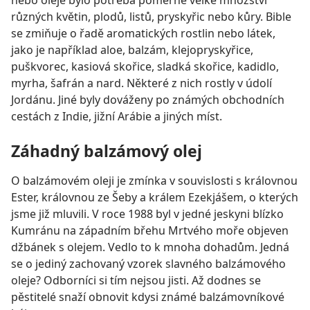
nebo oleje bylo potřeba poměrně velké množství
různých květin, plodů, listů, pryskyřic nebo kůry. Bible
se zmiňuje o řadě aromatických rostlin nebo látek,
jako je například aloe, balzám, klejopryskyřice,
puškvorec, kasiová skořice, sladká skořice, kadidlo,
myrha, šafrán a nard. Některé z nich rostly v údolí
Jordánu. Jiné byly dováženy po známých obchodních
cestách z Indie, jižní Arábie a jiných míst.
Záhadný balzámový olej
O balzámovém oleji je zmínka v souvislosti s královnou
Ester, královnou ze Šeby a králem Ezekjášem, o kterých
jsme již mluvili. V roce 1988 byl v jedné jeskyni blízko
Kumránu na západním břehu Mrtvého moře objeven
džbánek s olejem. Vedlo to k mnoha dohadům. Jedná
se o jediný zachovaný vzorek slavného balzámového
oleje? Odborníci si tím nejsou jisti. Až dodnes se
pěstitelé snaží obnovit kdysi známé balzámovníkové