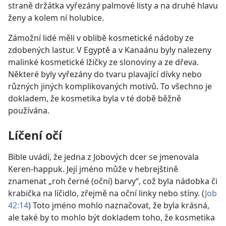
straně držátka vyřezány palmové listy a na druhé hlavu
ženy a kolem ní holubice.
Zámožní lidé měli v oblibě kosmetické nádoby ze
zdobených lastur. V Egyptě a v Kanaánu byly nalezeny
malinké kosmetické lžičky ze slonoviny a ze dřeva.
Některé byly vyřezány do tvaru plavající dívky nebo
různých jiných komplikovaných motivů. To všechno je
dokladem, že kosmetika byla v té době běžně
používána.
Líčení očí
Bible uvádí, že jedna z Jobových dcer se jmenovala
Keren-happuk. Její jméno může v hebrejštině
znamenat „roh černé (oční) barvy“, což byla nádobka či
krabička na líčidlo, zřejmě na oční linky nebo stíny. (
Job
42:14
) Toto jméno mohlo naznačovat, že byla krásná,
ale také by to mohlo být dokladem toho, že kosmetika