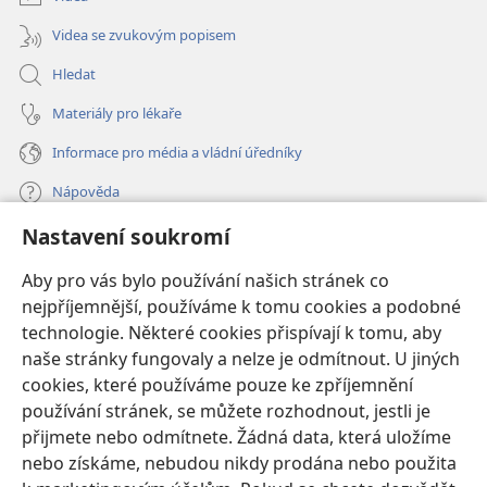
Videa se zvukovým popisem
Hledat
Materiály pro lékaře
Informace pro média a vládní úředníky
Nápověda
Nastavení soukromí
Dary
(otevřeno
nové
Aby pro vás bylo používání našich stránek co
okno)
nejpříjemnější, používáme k tomu cookies a podobné
ONLINE KNIHOVNA Strážné věže
(otevřeno
technologie. Některé cookies přispívají k tomu, aby
nové
®
JW Hub
naše stránky fungovaly a nelze je odmítnout. U jiných
okno)
(otevřeno
cookies, které používáme pouze ke zpříjemnění
nové
®
JW Library
okno)
používání stránek, se můžete rozhodnout, jestli je
přijmete nebo odmítnete. Žádná data, která uložíme
Watchtower Library
nebo získáme, nebudou nikdy prodána nebo použita