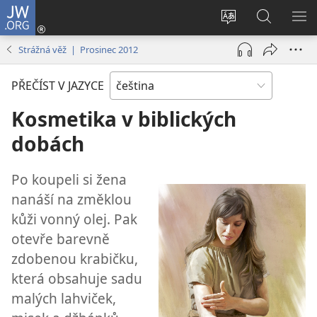
JW.ORG
Přihlásit
se
Změnit
Hledat
ZO
(otevřeno
jazyk
na
NA
Strážná věž | Prosinec 2012
nové
stránek
JW.ORG
okno)
PŘEČÍST V JAZYCE
Kosmetika v biblických
dobách
Po koupeli si žena
nanáší na změklou
kůži vonný olej. Pak
otevře barevně
zdobenou krabičku,
která obsahuje sadu
malých lahviček,