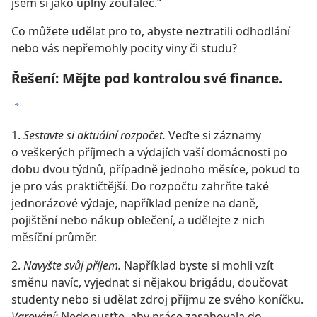
jsem si jako úplný zoufalec.“
Co můžete udělat pro to, abyste neztratili odhodlání
nebo vás nepřemohly pocity viny či studu?
Řešení: Mějte pod kontrolou své finance.
*
1.
Sestavte si aktuální rozpočet.
Veďte si záznamy
o veškerých příjmech a výdajích vaší domácnosti po
dobu dvou týdnů, případně jednoho měsíce, pokud to
je pro vás praktičtější. Do rozpočtu zahrňte také
jednorázové výdaje, například peníze na daně,
pojištění nebo nákup oblečení, a udělejte z nich
měsíční průměr.
2.
Navyšte svůj příjem.
Například byste si mohli vzít
směnu navíc, vyjednat si nějakou brigádu, doučovat
studenty nebo si udělat zdroj příjmu ze svého koníčku.
Varování:
Nedopusťte, aby práce zasahovala do