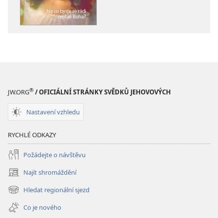
STRÁŽNÁ
STRÁŽNÁ
VĚŽ
VĚŽ
Na
Na
co
co
byste
byste
se
se
rádi
rádi
zeptali
zeptali
®
JW.ORG
/ OFICIÁLNÍ STRÁNKY SVĚDKŮ JEHOVOVÝCH
Boha?
Boha?
Nastavení vzhledu
RYCHLÉ ODKAZY
Požádejte o návštěvu
Najít shromáždění
(otevřeno
nové
Hledat regionální sjezd
(otevřeno
okno)
nové
Co je nového
okno)