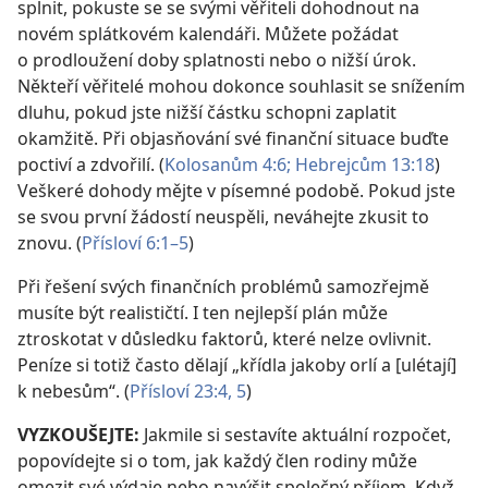
splnit, pokuste se se svými věřiteli dohodnout na
novém splátkovém kalendáři. Můžete požádat
o prodloužení doby splatnosti nebo o nižší úrok.
Někteří věřitelé mohou dokonce souhlasit se snížením
dluhu, pokud jste nižší částku schopni zaplatit
okamžitě. Při objasňování své finanční situace buďte
poctiví a zdvořilí. (
Kolosanům 4:6;
Hebrejcům 13:18
)
Veškeré dohody mějte v písemné podobě. Pokud jste
se svou první žádostí neuspěli, neváhejte zkusit to
znovu. (
Přísloví 6:1–5
)
Při řešení svých finančních problémů samozřejmě
musíte být realističtí. I ten nejlepší plán může
ztroskotat v důsledku faktorů, které nelze ovlivnit.
Peníze si totiž často dělají „křídla jakoby orlí a [ulétají]
k nebesům“. (
Přísloví 23:4, 5
)
VYZKOUŠEJTE:
Jakmile si sestavíte aktuální rozpočet,
popovídejte si o tom, jak každý člen rodiny může
omezit své výdaje nebo navýšit společný příjem. Když