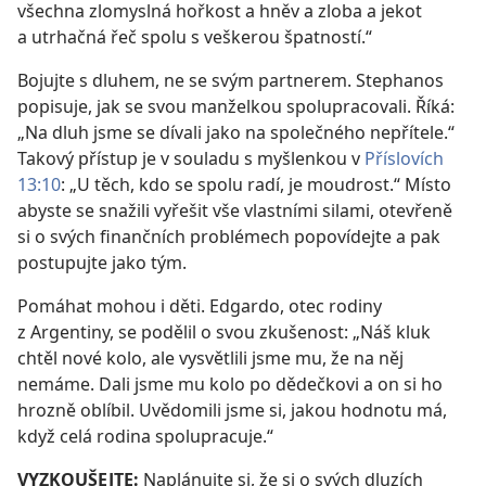
všechna zlomyslná hořkost a hněv a zloba a jekot
a utrhačná řeč spolu s veškerou špatností.“
Bojujte s dluhem, ne se svým partnerem. Stephanos
popisuje, jak se svou manželkou spolupracovali. Říká:
„Na dluh jsme se dívali jako na společného nepřítele.“
Takový přístup je v souladu s myšlenkou v
Příslovích
13:10
: „U těch, kdo se spolu radí, je moudrost.“ Místo
abyste se snažili vyřešit vše vlastními silami, otevřeně
si o svých finančních problémech popovídejte a pak
postupujte jako tým.
Pomáhat mohou i děti. Edgardo, otec rodiny
z Argentiny, se podělil o svou zkušenost: „Náš kluk
chtěl nové kolo, ale vysvětlili jsme mu, že na něj
nemáme. Dali jsme mu kolo po dědečkovi a on si ho
hrozně oblíbil. Uvědomili jsme si, jakou hodnotu má,
když celá rodina spolupracuje.“
VYZKOUŠEJTE:
Naplánujte si, že si o svých dluzích