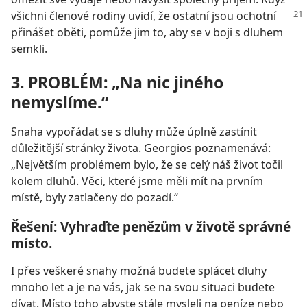
všichni členové
rodiny uvidí, že ostatní jsou ochotní
přinášet oběti, pomůže jim to, aby se v boji s dluhem
semkli.
3. PROBLÉM: „Na nic jiného
nemyslíme.“
Snaha vypořádat se s dluhy může úplně zastínit
důležitější stránky života. Georgios poznamenává:
„Největším problémem bylo, že se celý náš život točil
kolem dluhů. Věci, které jsme měli mít na prvním
místě, byly zatlačeny do pozadí.“
Řešení: Vyhraďte penězům v životě správné
místo.
I přes veškeré snahy možná budete splácet dluhy
mnoho let a je na vás, jak se na svou situaci budete
dívat. Místo toho abyste stále mysleli na peníze nebo