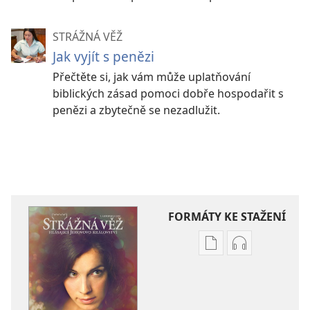
STRÁŽNÁ VĚŽ
Jak vyjít s penězi
Přečtěte si, jak vám může uplatňování
biblických zásad pomoci dobře hospodařit s
penězi a zbytečně se nezadlužit.
FORMÁTY KE STAŽENÍ
Formáty
Formáty
poblikací
audionahráv
ke
ke
stažení
stažení