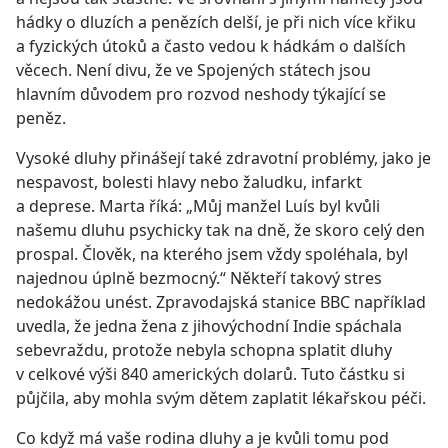
hádky o dluzích a penězích delší, je při nich více křiku
a fyzických útoků a často vedou k hádkám o dalších
věcech. Není divu, že ve Spojených státech jsou
hlavním důvodem pro rozvod neshody týkající se
peněz.
Vysoké dluhy přinášejí také zdravotní problémy, jako je
nespavost, bolesti hlavy nebo žaludku, infarkt
a deprese. Marta říká: „Můj manžel Luís byl kvůli
našemu dluhu psychicky tak na dně, že skoro celý den
prospal. Člověk, na kterého jsem vždy spoléhala, byl
najednou úplně bezmocný.“ Někteří takový stres
nedokážou unést. Zpravodajská stanice BBC například
uvedla, že jedna žena z jihovýchodní Indie spáchala
sebevraždu, protože nebyla schopna splatit dluhy
v celkové výši 840 amerických dolarů. Tuto částku si
půjčila, aby mohla svým dětem zaplatit lékařskou péči.
Co když má vaše rodina dluhy a je kvůli tomu pod