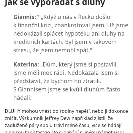
Jak se vypořádat s dluhy
Giannis:
„Když u nás v Řecku došlo
*
k finanční krizi, zbankrotoval jsem. Už jsme
nedokázali splácet hypotéku ani dluhy na
kreditních kartách. Byl jsem v takovém
stresu, že jsem nemohl spát.“
Katerina:
„Dům, který jsme si postavili,
jsme měli moc rádi. Nedokázala jsem si
představit, že bychom ho ztratili.
S Giannisem jsme se kvůli dluhům často
hádali.“
DLUHY mohou vnést do rodiny napětí, nebo ji dokonce
zničit. Výzkumník Jeffrey Dew například zjistil, že
zadlužené páry spolu tráví méně času, více se hádají
a nejsou tak šťastné. Ve srovnání s jinými náměty jsou