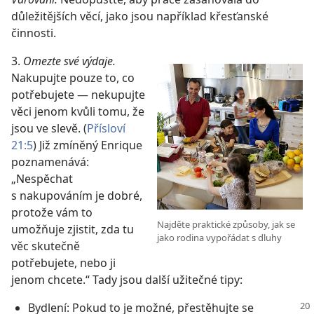
důležitějších věcí, jako jsou například křesťanské
činnosti.
3.
Omezte své výdaje.
Nakupujte pouze to, co
potřebujete — nekupujte
věci jenom kvůli tomu, že
jsou ve slevě. (
Přísloví
21:5
) Již zmíněný Enrique
poznamenává:
„Nespěchat
s nakupováním je dobré,
protože vám to
Najděte praktické způsoby, jak se
umožňuje zjistit, zda tu
jako rodina vypořádat s dluhy
věc skutečně
potřebujete, nebo ji
jenom chcete.“ Tady jsou další užitečné tipy:
Bydlení: Pokud to je možné, přestěhujte se