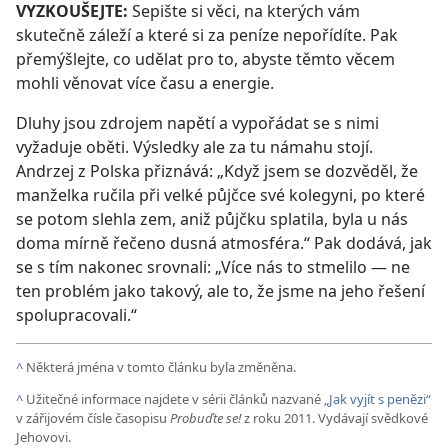
VYZKOUŠEJTE:
Sepište si věci, na kterých vám
skutečně záleží a které si za peníze nepořídíte. Pak
přemýšlejte, co udělat pro to, abyste těmto věcem
mohli věnovat více času a energie.
Dluhy jsou zdrojem napětí a vypořádat se s nimi
vyžaduje oběti. Výsledky ale za tu námahu stojí.
Andrzej z Polska přiznává: „Když jsem se dozvěděl, že
manželka ručila při velké půjčce své kolegyni, po které
se potom slehla zem, aniž půjčku splatila, byla u nás
doma mírně řečeno dusná atmosféra.“ Pak dodává, jak
se s tím nakonec srovnali: „Více nás to stmelilo — ne
ten problém jako takový, ale to, že jsme na jeho řešení
spolupracovali.“
^
Některá jména v tomto článku byla změněna.
^
Užitečné informace najdete v sérii článků nazvané
„Jak vyjít s penězi“
v zářijovém čísle časopisu
Probuďte se!
z roku 2011. Vydávají svědkové
Jehovovi.