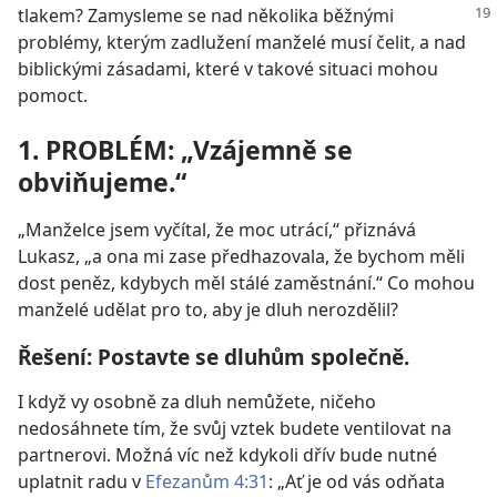
tlakem? Zamysleme se nad několika
běžnými
problémy, kterým zadlužení manželé musí čelit, a nad
biblickými zásadami, které v takové situaci mohou
pomoct.
1. PROBLÉM: „Vzájemně se
obviňujeme.“
„Manželce jsem vyčítal, že moc utrácí,“ přiznává
Lukasz, „a ona mi zase předhazovala, že bychom měli
dost peněz, kdybych měl stálé zaměstnání.“ Co mohou
manželé udělat pro to, aby je dluh nerozdělil?
Řešení: Postavte se dluhům společně.
I když vy osobně za dluh nemůžete, ničeho
nedosáhnete tím, že svůj vztek budete ventilovat na
partnerovi. Možná víc než kdykoli dřív bude nutné
uplatnit radu v
Efezanům 4:31
: „Ať je od vás odňata