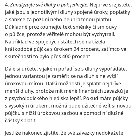
4.
Zanalyzujte své dluhy a pak jednejte.
Nejprve si zjistěte,
jaké jsou s jednotlivými dluhy spojené úroky, poplatky
a sankce za pozdní nebo neuhrazenou platbu.
Důkladně prozkoumejte text směnky či smlouvy
o půjčce, protože věřitelé mohou být vychytralí.
Například ve Spojených státech se nabízela
krátkodobá půjčka s úrokem 24 procent, zatímco ve
skutečnosti to bylo přes 400 procent.
Dále si určete, v jakém pořadí se s dluhy vypořádáte.
Jednou variantou je zaměřit se na dluh s nejvyšší
úrokovou mírou. Další možností je splatit nejdříve
menší dluhy, protože mít méně finančních závazků je
z psychologického hlediska lepší. Pokud máte půjčky
s vysokým úrokem, možná bude užitečné vzít si novou
půjčku s nižší úrokovou sazbou a pomocí ní dlužné
částky splatit.
Jestliže nakonec zjistíte, že své závazky nedokážete