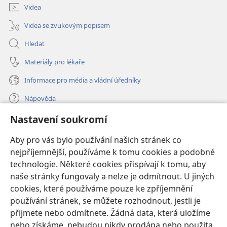
Videa
Videa se zvukovým popisem
Hledat
Materiály pro lékaře
Informace pro média a vládní úředníky
Nápověda
Nastavení soukromí
Dary
(otevřeno
nové
Aby pro vás bylo používání našich stránek co
okno)
nejpříjemnější, používáme k tomu cookies a podobné
ONLINE KNIHOVNA Strážné věže
(otevřeno
technologie. Některé cookies přispívají k tomu, aby
nové
®
JW Hub
naše stránky fungovaly a nelze je odmítnout. U jiných
okno)
(otevřeno
cookies, které používáme pouze ke zpříjemnění
nové
®
JW Library
okno)
používání stránek, se můžete rozhodnout, jestli je
přijmete nebo odmítnete. Žádná data, která uložíme
Watchtower Library
nebo získáme, nebudou nikdy prodána nebo použita