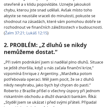
otevřeně a v klidu popovídáte. Uznejte jakoukoli
chybu, kterou jste snad udělali. Avšak místo toho
abyste se neustále vraceli do minulosti, pokuste se
shodnout na zásadách, které vám pomohou dobře se
rozhodnout ve finančních záležitostech v budoucnosti.
(
Žalm 37:21;
Lukáš 12:15
)
2. PROBLÉM: „Z dluhů se nikdy
nemůžeme dostat.“
„Při svém podnikání jsem si nadělal plno dluhů. Situace
se ještě zhoršila, když u nás začala finanční krize,“
vzpomíná Enrique z Argentiny. „Manželka potom
potřebovala operaci. Měl jsem pocit, že se z dluhů
nikdy nevyhrabu, jako bych byl chycen do pasti.“
Roberto z Brazílie přišel o všechny úspory při jednom
riskantním obchodu a dlužil dvanácti bankám. Říká:
„Styděl jsem se ukázat i před svými přáteli. Připadal