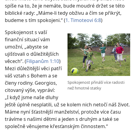
spíše na to, že je nemáte, bude moudré držet se této
biblické rady: „Máme-li tedy obživu a čím se přikrýt,
budeme s tím spokojeni.“ (
1. Timoteovi 6:8
)
Spokojenost s vaší
finanční situací vám
umožní, „abyste se
ujišťovali o důležitějších
věcech“. (
Filipanům 1:10
)
Mezi důležitější věci patří
váš vztah s Bohem a se
členy rodiny. Georgios,
Spokojenost přináší více radosti
než hmotné statky
citovaný výše, vypráví:
„I když jsme naše dluhy
ještě úplně nesplatili, už se kolem nich netočí náš život.
Máme nyní šťastnější manželství, protože více času
trávíme s našimi dětmi a jeden s druhým a také se
společně věnujeme křesťanským činnostem.“