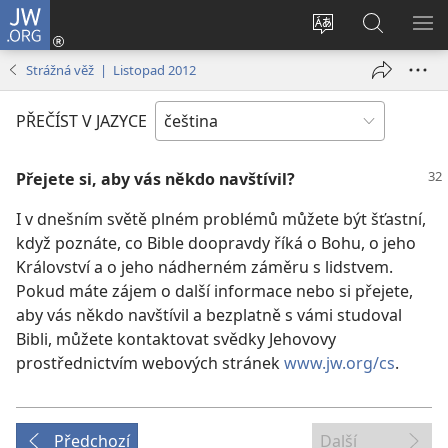
JW.ORG
Přihlásit
se
Změnit
Hledat
ZO
(otevřeno
jazyk
na
NA
Strážná věž | Listopad 2012
nové
stránek
JW.ORG
okno)
PŘEČÍST V JAZYCE
Přejete si, aby vás někdo navštívil?
I v dnešním světě plném problémů můžete být šťastní,
když poznáte, co Bible doopravdy říká o Bohu, o jeho
Království a o jeho nádherném záměru s lidstvem.
Pokud máte zájem o další informace nebo si přejete,
aby vás někdo navštívil a bezplatně s vámi studoval
Bibli, můžete kontaktovat svědky Jehovovy
prostřednictvím webových stránek
www.jw.org/cs
.
Předchozí
Další