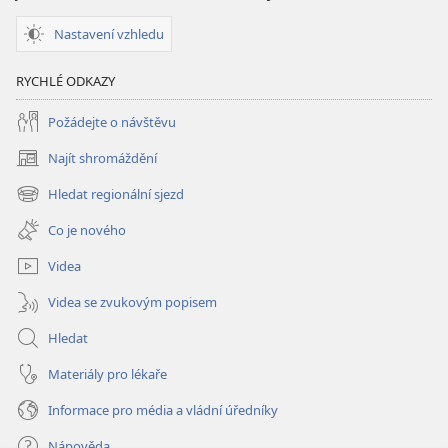
Boha?
Boha?
Nastavení vzhledu
RYCHLÉ ODKAZY
Požádejte o návštěvu
Najít shromáždění
(otevřeno
nové
Hledat regionální sjezd
(otevřeno
okno)
nové
Co je nového
okno)
Videa
Videa se zvukovým popisem
Hledat
Materiály pro lékaře
Informace pro média a vládní úředníky
Nápověda