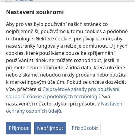
Nastavení soukromí
Dary
(otevřeno
nové
Aby pro vás bylo používání našich stránek co
okno)
nejpříjemnější, používáme k tomu cookies a podobné
ONLINE KNIHOVNA Strážné věže
(otevřeno
technologie. Některé cookies přispívají k tomu, aby
nové
®
JW Hub
naše stránky fungovaly a nelze je odmítnout. U jiných
okno)
(otevřeno
cookies, které používáme pouze ke zpříjemnění
nové
®
JW Library
okno)
používání stránek, se můžete rozhodnout, jestli je
přijmete nebo odmítnete. Žádná data, která uložíme
Watchtower Library
nebo získáme, nebudou nikdy prodána nebo použita
k marketingovým účelům. Pokud se chcete dozvědět
více, přečtěte si
Celosvětové zásady pro používání
souborů cookie a podobných technologií
. Svá
Copyright
© 2026 Watch Tower Bible and Tract Society of Pennsylvania.
nastavení si můžete kdykoli přizpůsobit v
Nastavení
PODMÍNKY POUŽITÍ
|
OCHRANA SOUKROMÍ
|
NASTAVENÍ
ochrany osobních údajů
.
Zo
SOUKROMÍ
o
Přijmout
Nepřijmout
Přizpůsobit