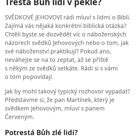
Trestá Bůh lidi v pekle?
SVĚDKOVÉ JEHOVOVI rádi mluví s lidmi o Bibli.
Zajímá vás nějaká konkrétní biblická otázka?
Chtěli byste se dozvědět víc o náboženských
názorech svědků Jehovových nebo o tom, jak
své náboženství praktikují? Pokud ano,
neváhejte se na to zeptat, až se příště
s někým ze svědků setkáte. Rádi si s vámi
o tom popovídají.
Jak by mohl takový typický rozhovor vypadat?
Představme si, že pan Martínek, který je
svědkem Jehovovým, mluví s panem
Červeným.
Potrestá Bůh zlé lidi?