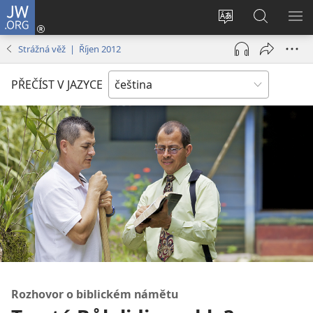
JW.ORG
Přihlásit
se
Změnit
Hledat
ZO
(otevřeno
jazyk
na
NA
Strážná věž | Říjen 2012
nové
stránek
JW.ORG
okno)
PŘEČÍST V JAZYCE
Rozhovor o biblickém námětu