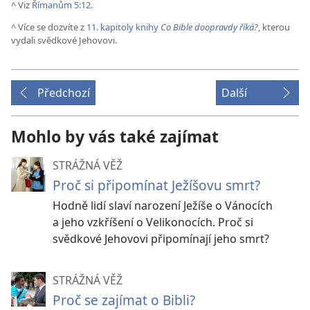
^
Viz
Římanům 5:12.
^
Více se dozvíte z
11. kapitoly knihy
Co Bible doopravdy říká?
, kterou
vydali svědkové Jehovovi.
Předchozí
Další
Mohlo by vás také zajímat
STRÁŽNÁ VĚŽ
Proč si připomínat Ježíšovu smrt?
Hodně lidí slaví narození Ježíše o Vánocích
a jeho vzkříšení o Velikonocích. Proč si
svědkové Jehovovi připomínají jeho smrt?
STRÁŽNÁ VĚŽ
Proč se zajímat o Bibli?