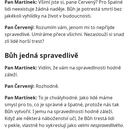
Pan Martínek:
Všiml jste si, pane Červený? Pro špatné
lidi neexistuje žádná naděje. Bůh je potrestá smrtí bez
jakékoli vyhlídky na život v budoucnosti.
Pan Červený:
Rozumím vám, jenom mi to nepřijde
spravedlivé. Umíráme přece všichni. Nezaslouží si snad
zlí lidé horší trest?
Bůh jedná spravedlivě
Pan Martínek:
Vidím, že vám na spravedlnosti hodně
záleží.
Pan Červený:
Rozhodně.
Pan Martínek:
To je chvályhodné. Jako lidé máme
smysl pro to, co je správné a špatné, protože nás tak
Bůh vytvořil. I jemu na spravedlnosti hodně záleží.
Když ale některá náboženství učí, že Bůh trestá lidi
v pekle, vlastně ho vykreslují jako velmi
nespravedlivého
.