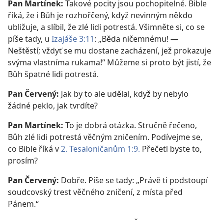
Pan Martínek:
Takové pocity jsou pochopitelné. Bible
říká, že i Bůh je rozhořčený, když nevinným někdo
ubližuje, a slíbil, že zlé lidi potrestá. Všimněte si, co se
píše tady, u
Izajáše 3:11
: „Běda ničemnému! —
Neštěstí; vždyť se mu dostane zacházení, jež prokazuje
svýma vlastníma rukama!“ Můžeme si proto být jistí, že
Bůh špatné lidi potrestá.
Pan Červený:
Jak by to ale udělal, když by nebylo
žádné peklo, jak tvrdíte?
Pan Martínek:
To je dobrá otázka. Stručně řečeno,
Bůh zlé lidi potrestá věčným zničením. Podívejme se,
co Bible říká v
2. Tesaloničanům 1:9.
Přečetl byste to,
prosím?
Pan Červený:
Dobře. Píše se tady: „Právě ti podstoupí
soudcovský trest věčného zničení, z místa před
Pánem.“