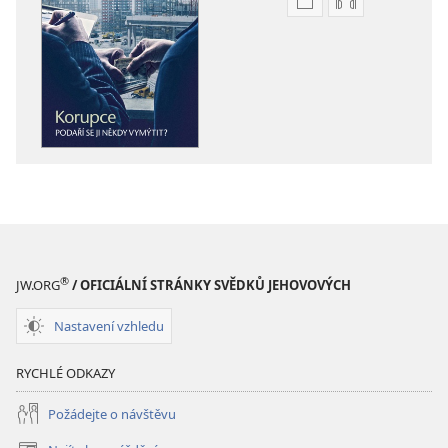
Formáty
Formáty
poblikací
audionahráv
ke
ke
stažení
stažení
STRÁŽNÁ
STRÁŽNÁ
VĚŽ
VĚŽ
Korupce
Korupce
—
—
Celosvětový
Celosvětový
problém
problém
®
JW.ORG
/ OFICIÁLNÍ STRÁNKY SVĚDKŮ JEHOVOVÝCH
Nastavení vzhledu
RYCHLÉ ODKAZY
Požádejte o návštěvu