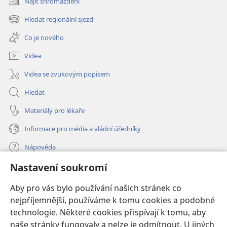
Najít shromáždění
(otevřeno
nové
Hledat regionální sjezd
(otevřeno
okno)
nové
Co je nového
okno)
Videa
Videa se zvukovým popisem
Hledat
Materiály pro lékaře
Informace pro média a vládní úředníky
Nápověda
Nastavení soukromí
Dary
(otevřeno
nové
Aby pro vás bylo používání našich stránek co
okno)
nejpříjemnější, používáme k tomu cookies a podobné
ONLINE KNIHOVNA Strážné věže
(otevřeno
technologie. Některé cookies přispívají k tomu, aby
nové
®
JW Hub
naše stránky fungovaly a nelze je odmítnout. U jiných
okno)