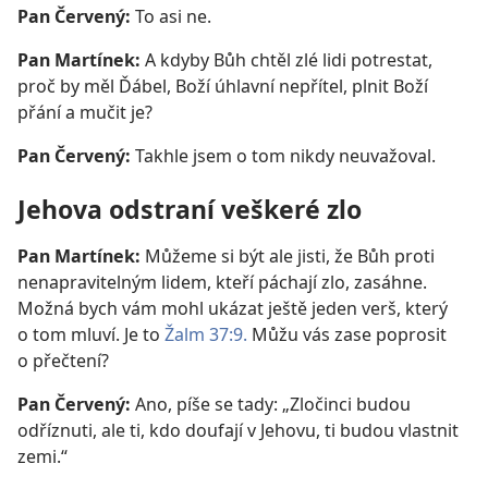
Pan Červený:
To asi ne.
Pan Martínek:
A kdyby Bůh chtěl zlé lidi potrestat,
proč by měl Ďábel, Boží úhlavní nepřítel, plnit Boží
přání a mučit je?
Pan Červený:
Takhle jsem o tom nikdy neuvažoval.
Jehova odstraní veškeré zlo
Pan Martínek:
Můžeme si být ale jisti, že Bůh proti
nenapravitelným lidem, kteří páchají zlo, zasáhne.
Možná bych vám mohl ukázat ještě jeden verš, který
o tom mluví. Je to
Žalm 37:9.
Můžu vás zase poprosit
o přečtení?
Pan Červený:
Ano, píše se tady: „Zločinci budou
odříznuti, ale ti, kdo doufají v Jehovu, ti budou vlastnit
zemi.“