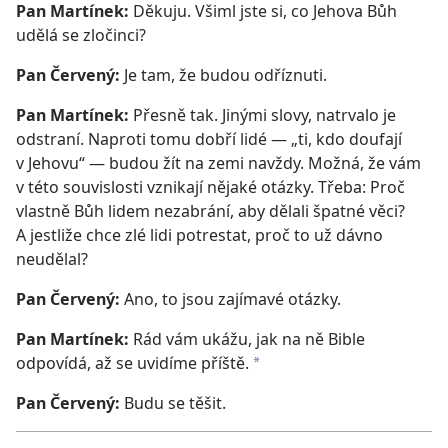
Pan Martínek:
Děkuju. Všiml jste si, co Jehova Bůh
udělá se zločinci?
Pan Červený:
Je tam, že budou odříznuti.
Pan Martínek:
Přesně tak. Jinými slovy, natrvalo je
odstraní. Naproti tomu dobří lidé — „ti, kdo doufají
v Jehovu“ — budou žít na zemi navždy. Možná, že vám
v této souvislosti vznikají nějaké otázky. Třeba: Proč
vlastně Bůh lidem nezabrání, aby dělali špatné věci?
A jestliže chce zlé lidi potrestat, proč to už dávno
neudělal?
Pan Červený:
Ano, to jsou zajímavé otázky.
Pan Martínek:
Rád vám ukážu, jak na ně Bible
odpovídá, až se uvidíme příště.
*
Pan Červený:
Budu se těšit.