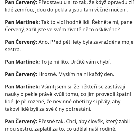
Pan Červený:
Představuju si to tak, že když opravdu zlí
lidé zemřou, jdou do pekla a jsou tam věčně mučeni.
Pan Martínek:
Tak to vidí hodně lidí. Řekněte mi, pane
Červený, zažil jste ve svém životě něco ošklivého?
Pan Červený:
Ano. Před pěti lety byla zavražděna moje
sestra.
Pan Martínek:
To je mi líto. Určitě vám chybí.
Pan Červený:
Hrozně. Myslím na ni každý den.
Pan Martínek:
Všiml jsem si, že někteří se zastávají
nauky o pekle právě kvůli tomu, co jim provedli špatní
lidé. Je přirozené, že nevinné oběti by si přály, aby
takoví lidé byli za své činy potrestáni.
Pan Červený:
Přesně tak. Chci, aby člověk, který zabil
mou sestru, zaplatil za to, co udělal naší rodině.