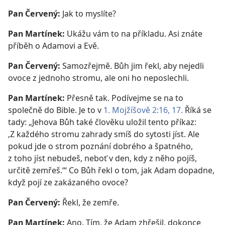
Pan Červený:
Jak to myslíte?
Pan Martínek:
Ukážu vám to na příkladu. Asi znáte
příběh o Adamovi a Evě.
Pan Červený:
Samozřejmě. Bůh jim řekl, aby nejedli
ovoce z jednoho stromu, ale oni ho neposlechli.
Pan Martínek:
Přesně tak. Podívejme se na to
společně do Bible. Je to v
1. Mojžíšově 2:16, 17.
Říká se
tady: „Jehova Bůh také člověku uložil tento příkaz:
‚Z každého stromu zahrady smíš do sytosti jíst. Ale
pokud jde o strom poznání dobrého a špatného,
z toho jíst nebudeš, neboť v den, kdy z něho pojíš,
určitě zemřeš.‘“ Co Bůh řekl o tom, jak Adam dopadne,
když pojí ze zakázaného ovoce?
Pan Červený:
Řekl, že zemře.
Pan Martínek:
Ano. Tím, že Adam zhřešil, dokonce