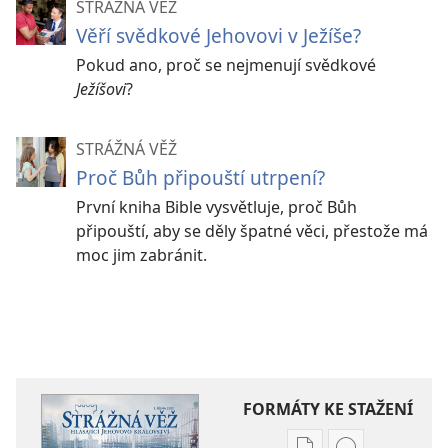
STRÁŽNÁ VĚŽ
Věří svědkové Jehovovi v Ježíše?
Pokud ano, proč se nejmenují svědkové
Ježíšovi
?
STRÁŽNÁ VĚŽ
Proč Bůh připouští utrpení?
První kniha Bible vysvětluje, proč Bůh
připouští, aby se děly špatné věci, přestože má
moc jim zabránit.
FORMÁTY KE STAŽENÍ