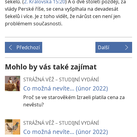
šekelů. (
2. Královská 15:20
) A o dvě století později, za
vlády Perské říše, se cena vyšplhala na devadesát
šekelů i více. Je z toho vidět, že nárůst cen není jen
problémem současnosti.
Předchozí
Další
Mohlo by vás také zajímat
STRÁŽNÁ VĚŽ – STUDIJNÍ VYDÁNÍ
Co možná nevíte... (únor 2022)
Proč se ve starověkém Izraeli platila cena za
nevěstu?
STRÁŽNÁ VĚŽ – STUDIJNÍ VYDÁNÍ
Co možná nevíte… (únor 2022)