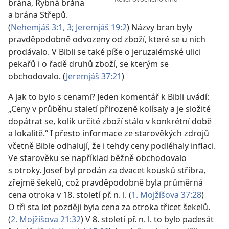
brána, Rybná brána
a brána Střepů.
(
Nehemjáš 3:1,
3;
Jeremjáš 19:2
) Názvy bran byly
pravděpodobně odvozeny od zboží, které se u nich
prodávalo. V Bibli se také píše o jeruzalémské ulici
pekařů i o řadě druhů zboží, se kterým se
obchodovalo. (
Jeremjáš 37:21
)
A jak to bylo s cenami? Jeden komentář k Bibli uvádí:
„Ceny v průběhu staletí přirozeně kolísaly a je složité
dopátrat se, kolik určité zboží stálo v konkrétní době
a lokalitě.“ I přesto informace ze starověkých zdrojů
včetně Bible odhalují, že i tehdy ceny podléhaly inflaci.
Ve starověku se například běžně obchodovalo
s otroky. Josef byl prodán za dvacet kousků stříbra,
zřejmě šekelů, což pravděpodobně byla průměrná
cena otroka v 18. století př. n. l. (
1. Mojžíšova 37:28
)
O tři sta let později byla cena za otroka třicet šekelů.
(
2. Mojžíšova 21:32
) V 8. století př. n. l. to bylo padesát