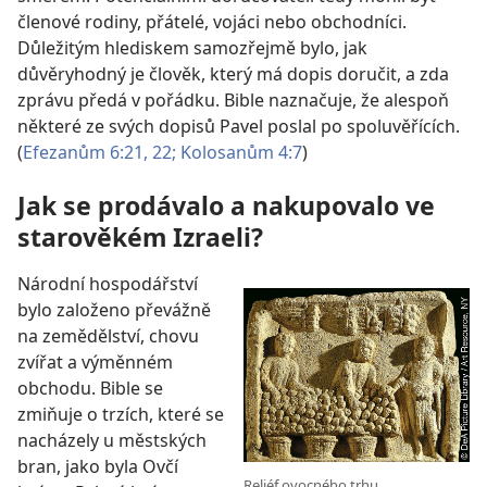
členové rodiny, přátelé, vojáci nebo obchodníci.
Důležitým hlediskem samozřejmě bylo, jak
důvěryhodný je člověk, který má dopis doručit, a zda
zprávu předá v pořádku. Bible naznačuje, že alespoň
některé ze svých dopisů Pavel poslal po spoluvěřících.
(
Efezanům 6:21, 22;
Kolosanům 4:7
)
Jak se prodávalo a nakupovalo ve
starověkém Izraeli?
Národní hospodářství
bylo založeno převážně
na zemědělství, chovu
zvířat a výměnném
obchodu. Bible se
zmiňuje o trzích, které se
nacházely u městských
bran, jako byla Ovčí
Reliéf ovocného trhu