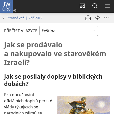
JW.ORG
Přihlásit
se
Změnit
Hledat
ZO
(otevřeno
jazyk
na
NA
Strážná věž | Září 2012
nové
stránek
JW.ORG
okno)
PŘEČÍST V JAZYCE
Jak se prodávalo
a nakupovalo ve starověkém
Izraeli?
Jak se posílaly dopisy v biblických
dobách?
Pro doručování
oficiálních dopisů perské
vlády týkajících se
národních zájmů se