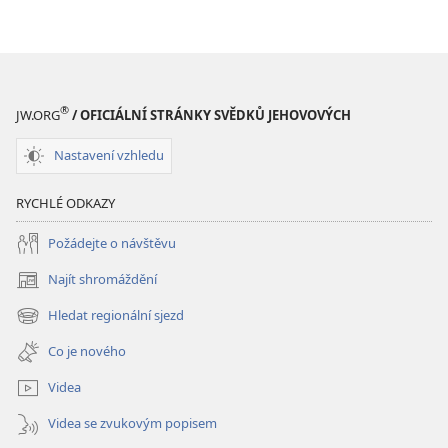
Bohu
Bohu
na
na
ženách?
ženách?
®
JW.ORG
/ OFICIÁLNÍ STRÁNKY SVĚDKŮ JEHOVOVÝCH
Nastavení vzhledu
RYCHLÉ ODKAZY
Požádejte o návštěvu
Najít shromáždění
(otevřeno
nové
Hledat regionální sjezd
(otevřeno
okno)
nové
Co je nového
okno)
Videa
Videa se zvukovým popisem