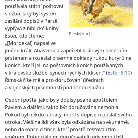
používala státní poštovní
služba. Jaký byl systém
zasílání dopisů v Persii,
vyplývá z biblické knihy
Perský kurýr
Ester, kde čteme:
„[Mordekai] napsal ve
jménu krále Ahasvera a zapečetil královým pečetním
prstenem a rozeslal písemné doklady rukou kurýrů na
koních, kteří jeli na poštovních koních používaných
v královské službě, synech rychlých klisen.“ (
Ester 8:10
)
Římská říše měla pro doručování úředních
a vojenských písemností podobnou službu.
Osobní pošta, jako byly dopisy psané apoštolem
Pavlem a dalšími, takto být doručována nemohla.
Pokud byl někdo bohatý, mohl s dopisem poslat svého
otroka. Většina lidí však byla odkázána na své známé,
nebo dokonce cizince, kteří prostě cestovali tím
směrem. Potenciálními doručovateli tedy mohli být