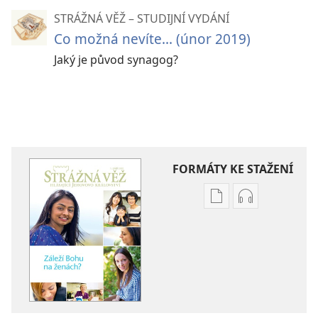
STRÁŽNÁ VĚŽ – STUDIJNÍ VYDÁNÍ
Co možná nevíte... (únor 2019)
Jaký je původ synagog?
FORMÁTY KE STAŽENÍ
Formáty
Formáty
poblikací
audionahráv
ke
ke
stažení
stažení
STRÁŽNÁ
STRÁŽNÁ
VĚŽ
VĚŽ
Záleží
Záleží