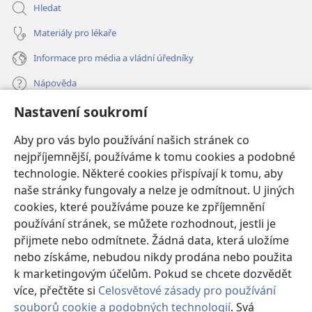
Hledat
Materiály pro lékaře
Informace pro média a vládní úředníky
Nápověda
Nastavení soukromí
Dary
(otevřeno
nové
Aby pro vás bylo používání našich stránek co
okno)
nejpříjemnější, používáme k tomu cookies a podobné
ONLINE KNIHOVNA Strážné věže
(otevřeno
technologie. Některé cookies přispívají k tomu, aby
nové
®
JW Hub
naše stránky fungovaly a nelze je odmítnout. U jiných
okno)
(otevřeno
cookies, které používáme pouze ke zpříjemnění
nové
®
JW Library
okno)
používání stránek, se můžete rozhodnout, jestli je
přijmete nebo odmítnete. Žádná data, která uložíme
Watchtower Library
nebo získáme, nebudou nikdy prodána nebo použita
k marketingovým účelům. Pokud se chcete dozvědět
více, přečtěte si
Celosvětové zásady pro používání
souborů cookie a podobných technologií
. Svá