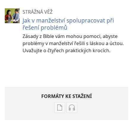
STRÁŽNÁ VĚŽ
Jak v manželství spolupracovat při
řešení problémů
Zásady z Bible vám mohou pomoci, abyste
problémy v manželství řešili s láskou a úctou.
Uvažujte o čtyřech praktických krocích.
FORMÁTY KE STAŽENÍ
Formáty
Formáty
poblikací
audionahrávek
ke
ke
stažení
stažení