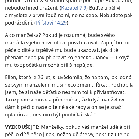
pomoci, a ona vaši snahu špatně pochopí? Pokud ano,
nebuďte hned uražení. (
Kazatel 7:9
) Buďte trpěliví
a myslete v první řadě na ni, ne na sebe. Nebudete pak
podráždění. (
Přísloví 14:29
)
A co manželka? Pokud je rozumná, bude svého
manžela v jeho nové úloze povzbuzovat. Zapojí ho do
péče o dítě a trpělivě mu bude ukazovat, jak dítě
přebalit nebo jak připravit kojeneckou láhev — i když
mu to zpočátku možná příliš nepůjde.
Ellen, které je 26 let, si uvědomila, že na tom, jak jedná
se svým manželem, musí něco změnit. Říká: „Pochopila
jsem, že si naše děťátko nesmím tolik přivlastňovat.
Také jsem si musela připomínat, že když manželovi
dám k péči o naše dítě nějaké rady a on se je snaží
uplatňovat, nesmím být puntičkářská.“
VYZKOUŠEJTE:
Manželky, pokud váš manžel udělá při
péči o dítě něco jinak, než to děláte vy, nekritizujte ho