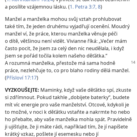
a posílíte vzájemnou lásku. (
1. Petra 3:7, 8
)
Manžel a manželka mohou svůj vztah prohlubovat
také tím, že jeden druhému vyjadřují ocenění. Moudrý
manžel ví, že práce, kterou manželka věnuje péči
o dítě, většinou není vidět. Vivianne říká: „Večer mám
často pocit, že jsem za celý den nic neudělala, i když
jsem se pořád točila kolem našeho děťátka.“
A rozumná manželka, přestože má
sama hodně
práce, nezlehčuje to, co pro blaho rodiny dělá manžel.
(
Přísloví 17:17
)
VYZKOUŠEJTE:
Maminky, když vaše děťátko spí, zkuste
si zdřímnout. Pokud takhle „dobijete baterky“, budete
mít víc energie pro vaše manželství. Otcové, kdykoli je
to možné, v noci k děťátku vstaňte a nakrmte ho nebo
ho přebalte, aby vaše manželka mohla spát. Pravidelně
ji ujišťujte, že ji máte rádi, například tím, že jí napíšete
krátký vzkaz, pošlete jí esemesku nebo jí