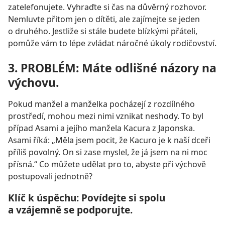
zatelefonujete. Vyhraďte si čas na důvěrný rozhovor.
Nemluvte přitom jen o dítěti, ale zajímejte se jeden
o druhého. Jestliže si stále budete blízkými přáteli,
pomůže vám to lépe zvládat náročné úkoly rodičovství.
3. PROBLÉM: Máte odlišné názory na
výchovu.
Pokud manžel a manželka pocházejí z rozdílného
prostředí, mohou mezi nimi vznikat neshody. To byl
případ Asami a jejího manžela Kacura z Japonska.
Asami říká: „Měla jsem pocit, že Kacuro je k naší dceři
příliš povolný. On si zase myslel, že já jsem na ni moc
přísná.“ Co můžete udělat pro to, abyste při výchově
postupovali jednotně?
Klíč k úspěchu: Povídejte si spolu
a vzájemně se podporujte.