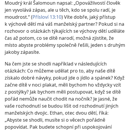
Moudrý král Šalomoun napsal: „Opovážlivostí člověk
jen vyvolává zápas, ale u těch, kdo se spolu radí, je
moudrost.“ (
Přísloví 13:10
) Víte dobře, jaký přístup
k výchově dětí má váš manželský partner? Pokud si na
rozhovor o otázkách týkajících se výchovy dětí uděláte
čas až potom, co se dítě narodí, možná zjistíte, že
místo abyste problémy společně řešili, jeden s druhým
jakoby zápasíte.
Na čem jste se shodli například v následujících
otázkách: Co můžeme udělat pro to, aby naše dítě
získalo dobré návyky, pokud jde o jídlo a spánek? Když
začne dítě v noci plakat, měli bychom ho vždycky vzít
z postýlky? Jak bychom měli postupovat, když se dítě
pořád nemůže naučit chodit na nočník? Je jasné, že
vaše rozhodnutí se budou lišit od rozhodnutí jiných
manželských dvojic. Ethan, otec dvou dětí, říká:
„Abyste se shodli, musíte si o věcech pořádně
popovídat. Pak budete schopní při uspokojování