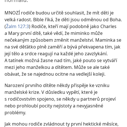
MNOZÍ rodiče budou určitě souhlasit, že mít děti je
velká radost. Bible říká, že děti jsou odměnou od Boha.
(
Žalm 127:3
) Rodiče, kteří mají podobně jako Charles
a Mary první dítě, také vědí, že miminko může
nečekaným způsobem změnit manželství. Maminka se
na své děťátko plně zaměří a bývá překvapena tím, jak
její tělo a srdce reagují na každé jeho zavzlykání.
A tatínek možná žasne nad tím, jaké pouto se vytváří
mezi jeho manželkou a dítětem. Může se ale také
obávat, že se najednou ocitne na vedlejší koleji.
Narození prvního dítěte někdy přispěje ke vzniku
manželské krize. V důsledku vypětí, které je
s rodičovstvím spojeno, se někdy u partnerů projeví
nebo prohloubí pocity nejistoty a nevyjasněné
problémy.
Jak mohou rodiče zvládnout ty první hektické měsíce,