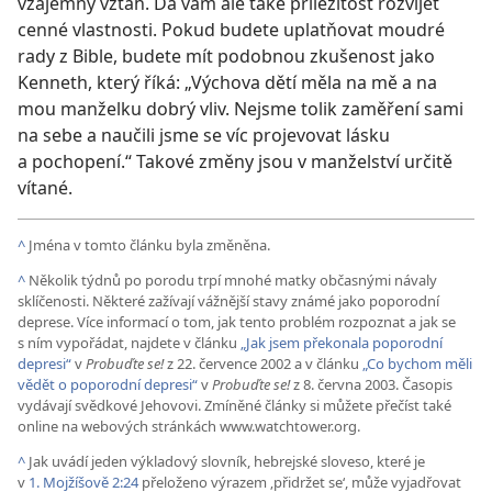
vzájemný vztah. Dá vám ale také příležitost rozvíjet
cenné vlastnosti. Pokud budete uplatňovat moudré
rady z Bible, budete mít podobnou zkušenost jako
Kenneth, který říká: „Výchova dětí měla na mě a na
mou manželku dobrý vliv. Nejsme tolik zaměření sami
na sebe a naučili jsme se víc projevovat lásku
a pochopení.“ Takové změny jsou v manželství určitě
vítané.
^
Jména v tomto článku byla změněna.
^
Několik týdnů po porodu trpí mnohé matky občasnými návaly
sklíčenosti. Některé zažívají vážnější stavy známé jako poporodní
deprese. Více informací o tom, jak tento problém rozpoznat a jak se
s ním vypořádat, najdete v článku
„Jak jsem překonala poporodní
depresi“
v
Probuďte se!
z 22. července 2002 a v článku
„Co bychom měli
vědět o poporodní depresi“
v
Probuďte se!
z 8. června 2003. Časopis
vydávají svědkové Jehovovi. Zmíněné články si můžete přečíst také
online na webových stránkách www.watchtower.org.
^
Jak uvádí jeden výkladový slovník, hebrejské sloveso, které je
v
1. Mojžíšově 2:24
přeloženo výrazem ‚přidržet se‘, může vyjadřovat