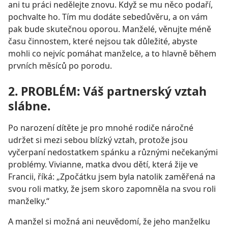
ani tu práci nedělejte znovu. Když se mu něco podaří,
pochvalte ho. Tím mu dodáte sebedůvěru, a on vám
pak bude skutečnou oporou. Manželé, věnujte méně
času činnostem, které nejsou tak důležité, abyste
mohli co nejvíc pomáhat manželce, a to hlavně během
prvních měsíců po porodu.
2. PROBLÉM: Váš partnerský vztah
slábne.
Po narození dítěte je pro mnohé rodiče náročné
udržet si mezi sebou blízký vztah, protože jsou
vyčerpaní nedostatkem spánku a různými nečekanými
problémy. Vivianne, matka dvou dětí, která žije ve
Francii, říká: „Zpočátku jsem byla natolik zaměřená na
svou roli matky, že jsem skoro zapomněla na svou roli
manželky.“
A manžel si možná ani neuvědomí, že jeho manželku