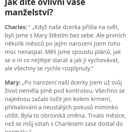
Jak dítě ovlivní vaše
manželství?
Charles:
„Když naše dcerka přišla na svět,
*
byli jsme s Mary štěstím bez sebe. Ale prvních
několik měsíců po jejím narození jsem toho
moc nenaspal. Měli jsme spoustu plánů, jak
se o ni co nejlépe starat a jak ji vychovávat,
ale všechny se rychle rozplynuly.“
Mary:
„Po narození naší dcerky jsem už svůj
život neměla plně pod kontrolou. Všechno se
najednou začalo točit jen kolem krmení,
přebalování a neustálých pokusů miminko
utišit. Byla to obrovská změna. Trvalo měsíce,
než se můj vztah s Charlesem zase dostal do
normálu.“