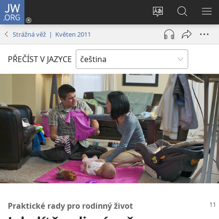
JW.ORG
Přihlásit
se
Změnit
Hledat
ZO
(otevřeno
jazyk
na
NA
Strážná věž | Květen 2011
nové
stránek
JW.ORG
okno)
PŘEČÍST V JAZYCE
Praktické rady pro rodinný život