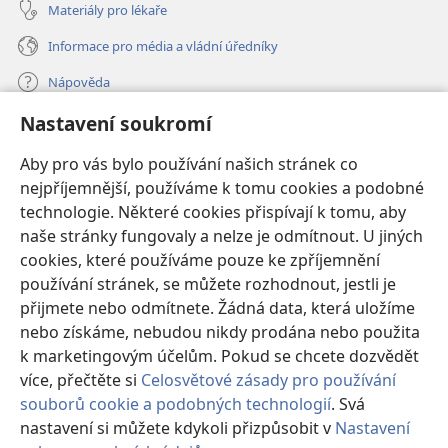
Materiály pro lékaře
Informace pro média a vládní úředníky
Nápověda
Nastavení soukromí
Dary
(otevřeno
nové
Aby pro vás bylo používání našich stránek co
okno)
nejpříjemnější, používáme k tomu cookies a podobné
ONLINE KNIHOVNA Strážné věže
(otevřeno
technologie. Některé cookies přispívají k tomu, aby
nové
®
JW Hub
naše stránky fungovaly a nelze je odmítnout. U jiných
okno)
(otevřeno
cookies, které používáme pouze ke zpříjemnění
nové
®
JW Library
okno)
používání stránek, se můžete rozhodnout, jestli je
přijmete nebo odmítnete. Žádná data, která uložíme
Watchtower Library
nebo získáme, nebudou nikdy prodána nebo použita
k marketingovým účelům. Pokud se chcete dozvědět
více, přečtěte si
Celosvětové zásady pro používání
souborů cookie a podobných technologií
. Svá
Copyright
© 2026 Watch Tower Bible and Tract Society of Pennsylvania.
nastavení si můžete kdykoli přizpůsobit v
Nastavení
PODMÍNKY POUŽITÍ
|
OCHRANA SOUKROMÍ
|
NASTAVENÍ