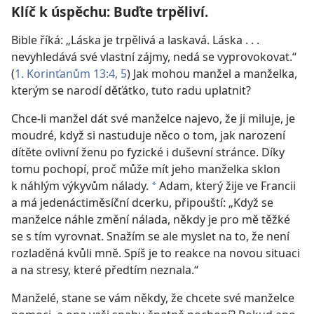
Klíč k úspěchu: Buďte trpěliví.
Bible říká: „Láska je trpělivá a laskavá. Láska . . .
nevyhledává své vlastní zájmy, nedá se vyprovokovat.“
(
1. Korinťanům 13:4, 5
) Jak mohou manžel a manželka,
kterým se narodí děťátko, tuto radu uplatnit?
Chce-li manžel dát své manželce najevo, že ji miluje, je
moudré, když si nastuduje něco o tom, jak narození
dítěte ovlivní ženu po fyzické i duševní stránce. Díky
tomu pochopí, proč může mít jeho manželka sklon
k náhlým výkyvům nálady.
Adam, který žije ve Francii
*
a má jedenáctiměsíční dcerku, připouští: „Když se
manželce náhle změní nálada, někdy je pro mě těžké
se s tím vyrovnat. Snažím se ale myslet na to, že není
rozladěná kvůli mně. Spíš je to reakce na novou situaci
a na stresy, které předtím neznala.“
Manželé, stane se vám někdy, že chcete své manželce