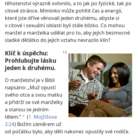
těhotenství výrazně ovlivnilo, a to jak po fyzické, tak po
citové stránce. Miminko může pohltit čas a energii,
které jste dříve věnovali jeden druhému, abyste si
v citové i sexuální oblasti byli stále blízko. Co mohou
manžel a manželka udělat pro to, aby jejich bezmocné
sladké děťátko do jejich vztahu nevrazilo klín?
Klíč k úspěchu:
Prohlubujte lásku
jeden k druhému.
O manželství je v Bibli
napsáno: „Muž opustí
svého otce a svou matku
a přidrží se své manželky
a stanou se jedním
tělem.“
(
1. Mojžíšova
*
2:24
) Božím záměrem už
od počátku bylo, aby děti nakonec opustily své rodiče.