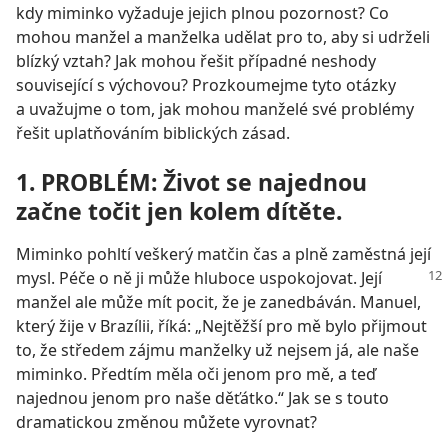
kdy miminko vyžaduje jejich plnou pozornost? Co
mohou manžel a manželka udělat pro to, aby si udrželi
blízký vztah? Jak mohou řešit případné neshody
související s výchovou? Prozkoumejme tyto otázky
a uvažujme o tom, jak mohou manželé své problémy
řešit uplatňováním biblických zásad.
1. PROBLÉM: Život se najednou
začne točit jen kolem dítěte.
Miminko pohltí veškerý matčin čas a plně zaměstná její
mysl. Péče o ně ji může hluboce
uspokojovat. Její
manžel ale může mít pocit, že je zanedbáván. Manuel,
který žije v Brazílii, říká: „Nejtěžší pro mě bylo přijmout
to, že středem zájmu manželky už nejsem já, ale naše
miminko. Předtím měla oči jenom pro mě, a teď
najednou jenom pro naše děťátko.“ Jak se s touto
dramatickou změnou můžete vyrovnat?