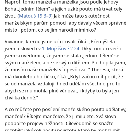
Naproti tomu manžel a manželka jsou podle Jehovy
Boha „jedním tělem“ a jejich úzké pouto má trvat celý
život. (
Matouš 19:3–9
) Jak může tato skutečnost
manželským párům pomoci, aby dávaly věcem správné
místo i potom, co se jim narodí miminko?
Vivianne, kterou jsme už citovali, říká: „Přemýšlela
jsem o slovech v
1. Mojžíšově 2:24
. Díky tomuto verši
jsem si uvědomila, že jsem se stala ‚jedním tělem‘ se
svým manželem, a ne se svým dítětem. Pochopila jsem,
že musím naše manželství upevňovat.“ Theresa, která
má dvouletou holčičku, říká: „Když začnu mít pocit, že
se od manžela vzdaluji, hned udělám všechno pro to,
abych se mu mohla plně věnovat, i kdyby to byla jen
chvilka denně.“
A co můžete pro posílení manželského pouta udělat vy,
manželé? Říkejte manželce, že ji milujete. Svá slova
podpořte projevy něžnosti. Cílevědomě se snažte
rozptýlit jakékoli pocity nejistoty, které by mohla mít.