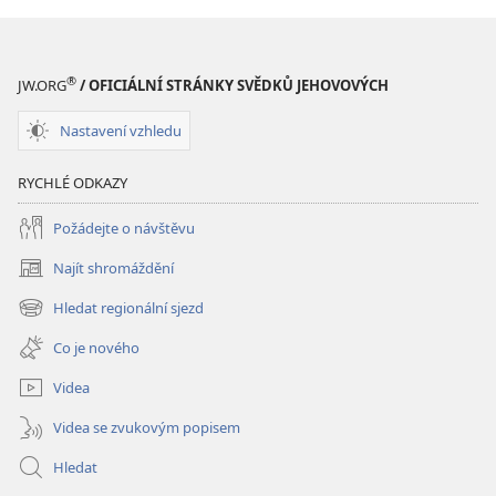
STRÁŽNÁ
STRÁŽNÁ
VĚŽ
VĚŽ
Květen 2011
Květen 2011
®
JW.ORG
/ OFICIÁLNÍ STRÁNKY SVĚDKŮ JEHOVOVÝCH
Nastavení vzhledu
RYCHLÉ ODKAZY
Požádejte o návštěvu
Najít shromáždění
(otevřeno
nové
Hledat regionální sjezd
(otevřeno
okno)
nové
Co je nového
okno)
Videa
Videa se zvukovým popisem
Hledat