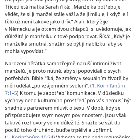
Třicetiletá matka Sarah říká: „Manželka potřebuje
vědět, že si jí manžel stále váží a že ji miluje, i když její
tělo už není takové jako dřív.“ Alan, který žije
v Německu a je otcem dvou chlapců, si uvědomuje, jak
důležité je manželku citově podporovat. Říká: „Když je
manželka smutná, snažím se být jí nablízku, aby se
mohla vypovídat.“
Narození děťátka samozřejmě naruší intimní život
manželů. Je proto nutné, aby si popovídali o svých
potřebách. Bible říká, že změny v sexuálním životě by
měli udělat „po vzájemném svolení“. (
1. Korinťanům
7:1–5
) K tomu je zapotřebí komunikace. V důsledku
výchovy nebo kulturního prostředí pro vás nemusí být
snadné s partnerem mluvit o sexu. V době, kdy se
přizpůsobujete svým novým povinnostem, jsou však
takové rozhovory velmi důležité. Snažte se vžít do
pocitů toho druhého, buďte trpěliví a upřímní.
(
1. Korinťanům 10:24
) Vyhnete se tak nedorozuměním