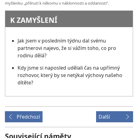
myšlenku „přilnutí k někomu v náklonnosti a oddanosti“.
K ZAMYŠLENÍ
Jak jsem v posledním týdnu dal svému
partnerovi najevo, že si vážím toho, co pro
rodinu dělá?
Kdy jsme si naposled udělali čas na upřímný
rozhovor, který by se netýkal výchovy našeho
dítěte?
Předchozí
Další
Související náměty