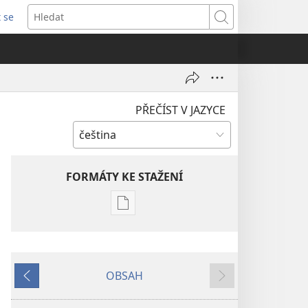
t se
vřeno
Hledat
)
PŘEČÍST V JAZYCE
FORMÁTY KE STAŽENÍ
Formáty
poblikací
ke
stažení
OBSAH
STRÁŽNÁ
Předchozí
Další
VĚŽ