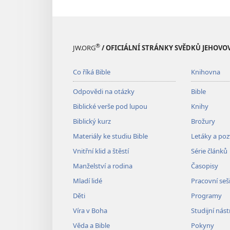
®
JW.ORG
/ OFICIÁLNÍ STRÁNKY SVĚDKŮ JEHOVO
Co říká Bible
Knihovna
Odpovědi na otázky
Bible
Biblické verše pod lupou
Knihy
Biblický kurz
Brožury
Materiály ke studiu Bible
Letáky a po
Vnitřní klid a štěstí
Série článků
Manželství a rodina
Časopisy
Mladí lidé
Pracovní seš
Děti
Programy
Víra v Boha
Studijní nást
Věda a Bible
Pokyny