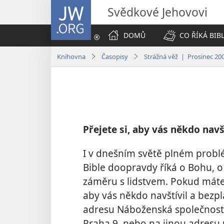
JW.ORG
Svědkové Jehovovi
DOMŮ
CO ŘÍKÁ BIB
Knihovna
Časopisy
Strážná věž | Prosinec 20
Přejete si, aby vás někdo navš
I v dnešním světě plném probl
Bible doopravdy říká o Bohu, o
záměru s lidstvem. Pokud máte 
aby vás někdo navštívil a bezpl
adresu Náboženská společnost 
Praha 9, nebo na jinou adresu