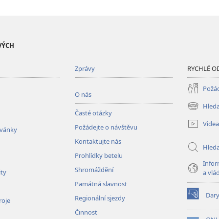
VÝCH
Zprávy
RYCHLÉ O
Požád
O nás
Hleda
(otevřeno
Časté otázky
nové
Videa
Požádejte o návštěvu
okno)
zvánky
Kontaktujte nás
Hled
Prohlídky betelu
Infor
Shromáždění
ity
a vlá
Památná slavnost
Dar
Regionální sjezdy
(otevřeno
roje
nové
Činnost
okno)