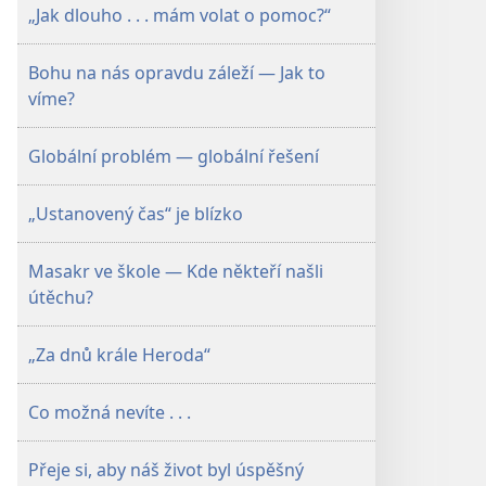
Prosinec 2009
„Jak dlouho . . . mám volat o pomoc?“
Bohu na nás opravdu záleží — Jak to
víme?
Globální problém — globální řešení
„Ustanovený čas“ je blízko
Masakr ve škole — Kde někteří našli
útěchu?
„Za dnů krále Heroda“
Co možná nevíte . . .
Přeje si, aby náš život byl úspěšný