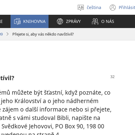
čeština
Přihlási
Vybrat
(ote
jazyk
nové
LE
KNIHOVNA
ZPRÁVY
O NÁS
okno
09
Přejete si, aby vás někdo navštívil?
tívil?
émů můžete být šťastní, když poznáte, co
 jeho Království a o jeho nádherném
zájem o další informace nebo si přejete,
atně s vámi studoval Bibli, napište na
Svědkové Jehovovi, PO Box 90, 198 00
 uvedenou na straně 4.