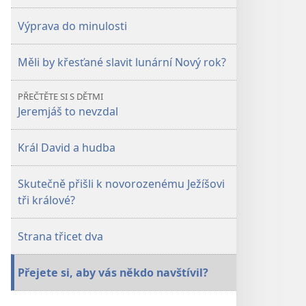
Výprava do minulosti
Měli by křesťané slavit lunární Nový rok?
PŘEČTĚTE SI S DĚTMI
Jeremjáš to nevzdal
Král David a hudba
Skutečně přišli k novorozenému Ježíšovi
tři králové?
Strana třicet dva
Přejete si, aby vás někdo navštívil?