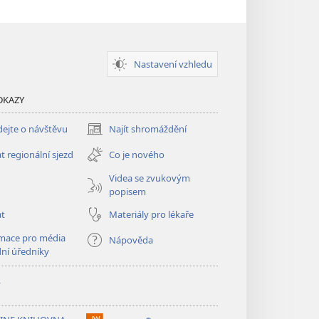
Nastavení vzhledu
DKAZY
ejte o návštěvu
Najít shromáždění
(otevřeno
nové
t regionální sjezd
Co je nového
okno)
Videa se zvukovým
popisem
at
Materiály pro lékaře
mace pro média
Nápověda
dní úředníky
y