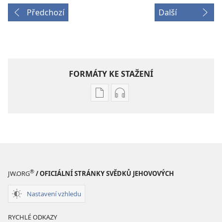
Předchozí
Další
FORMÁTY KE STAŽENÍ
Formáty
Formáty
poblikací
audionahrávek
ke
ke
stažení
stažení
STRÁŽNÁ
STRÁŽNÁ
VĚŽ
VĚŽ
Listopad 2008
Listopad 2008
®
JW.ORG
/ OFICIÁLNÍ STRÁNKY SVĚDKŮ JEHOVOVÝCH
Nastavení vzhledu
RYCHLÉ ODKAZY