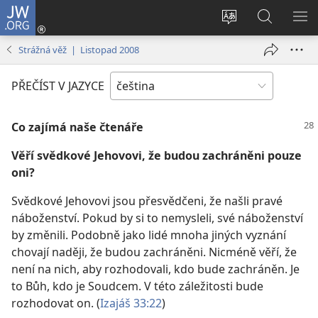
JW.ORG
Přihlásit
se
Změnit
Hledat
ZO
(otevřeno
jazyk
na
NA
Strážná věž | Listopad 2008
nové
stránek
JW.ORG
okno)
PŘEČÍST V JAZYCE
Co zajímá naše čtenáře
Věří svědkové Jehovovi, že budou zachráněni pouze
oni?
Svědkové Jehovovi jsou přesvědčeni, že našli pravé
náboženství. Pokud by si to nemysleli, své náboženství
by změnili. Podobně jako lidé mnoha jiných vyznání
chovají naději, že budou zachráněni. Nicméně věří, že
není na nich, aby rozhodovali, kdo bude zachráněn. Je
to Bůh, kdo je Soudcem. V této záležitosti bude
rozhodovat on. (
Izajáš 33:22
)