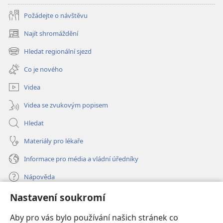
Požádejte o návštěvu
Najít shromáždění
(otevřeno
nové
Hledat regionální sjezd
(otevřeno
okno)
nové
Co je nového
okno)
Videa
Videa se zvukovým popisem
Hledat
Materiály pro lékaře
Informace pro média a vládní úředníky
Nápověda
Nastavení soukromí
Dary
(otevřeno
nové
Aby pro vás bylo používání našich stránek co