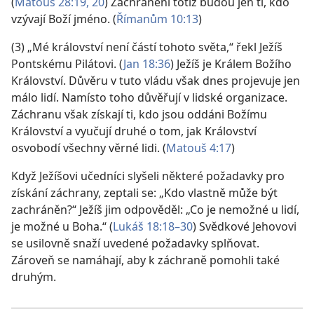
(
Matouš 28:19, 20
) Zachráněni totiž budou jen ti, kdo
vzývají Boží jméno. (
Římanům 10:13
)
(3) „Mé království není částí tohoto světa,“ řekl Ježíš
Pontskému Pilátovi. (
Jan 18:36
) Ježíš je Králem Božího
Království. Důvěru v tuto vládu však dnes projevuje jen
málo lidí. Namísto toho důvěřují v lidské organizace.
Záchranu však získají ti, kdo jsou oddáni Božímu
Království a vyučují druhé o tom, jak Království
osvobodí všechny věrné lidi. (
Matouš 4:17
)
Když Ježíšovi učedníci slyšeli některé požadavky pro
získání záchrany, zeptali se: „Kdo vlastně může být
zachráněn?“ Ježíš jim odpověděl: „Co je nemožné u lidí,
je možné u Boha.“ (
Lukáš 18:18–30
) Svědkové Jehovovi
se usilovně snaží uvedené požadavky splňovat.
Zároveň se namáhají, aby k záchraně pomohli také
druhým.