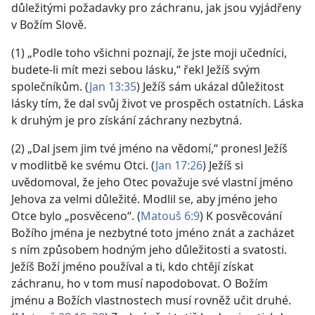
důležitými požadavky pro záchranu, jak jsou vyjádřeny
v Božím Slově.
(1) „Podle toho všichni poznají, že jste moji učedníci,
budete-li mít mezi sebou lásku,“ řekl Ježíš svým
společníkům. (
Jan 13:35
) Ježíš sám ukázal důležitost
lásky tím, že dal svůj život ve prospěch ostatních. Láska
k druhým je pro získání záchrany nezbytná.
(2) „Dal jsem jim tvé jméno na vědomí,“ pronesl Ježíš
v modlitbě ke svému Otci. (
Jan 17:26
) Ježíš si
uvědomoval, že jeho Otec považuje své vlastní jméno
Jehova za velmi důležité. Modlil se, aby jméno jeho
Otce bylo „posvěceno“. (
Matouš 6:9
) K posvěcování
Božího jména je nezbytné toto jméno znát a zacházet
s ním způsobem hodným jeho důležitosti a svatosti.
Ježíš Boží jméno používal a ti, kdo chtějí získat
záchranu, ho v tom musí napodobovat. O Božím
jménu a Božích vlastnostech musí rovněž učit druhé.