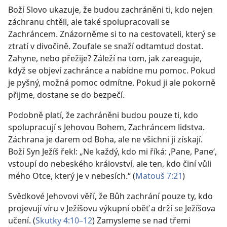
Boží Slovo ukazuje, že budou zachráněni ti, kdo nejen
záchranu chtěli, ale také spolupracovali se
Zachráncem. Znázorněme si to na cestovateli, který se
ztratí v divočině. Zoufale se snaží odtamtud dostat.
Zahyne, nebo přežije? Záleží na tom, jak zareaguje,
když se objeví zachránce a nabídne mu pomoc. Pokud
je pyšný, možná pomoc odmítne. Pokud ji ale pokorně
přijme, dostane se do bezpečí.
Podobně platí, že zachráněni budou pouze ti, kdo
spolupracují s Jehovou Bohem, Zachráncem lidstva.
Záchrana je darem od Boha, ale ne všichni ji získají.
Boží Syn Ježíš řekl: „Ne každý, kdo mi říká: ‚Pane, Pane‘,
vstoupí do nebeského království, ale ten, kdo činí vůli
mého Otce, který je v nebesích.“ (
Matouš 7:21
)
Svědkové Jehovovi věří, že Bůh zachrání pouze ty, kdo
projevují víru v Ježíšovu výkupní oběť a drží se Ježíšova
učení. (
Skutky 4:10–12
) Zamysleme se nad třemi