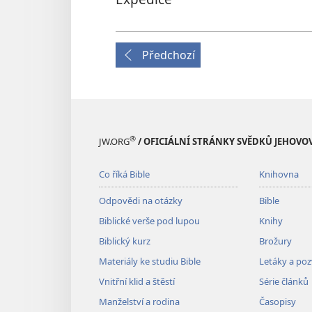
Předchozí
®
JW.ORG
/ OFICIÁLNÍ STRÁNKY SVĚDKŮ JEHOVO
Co říká Bible
Knihovna
Odpovědi na otázky
Bible
Biblické verše pod lupou
Knihy
Biblický kurz
Brožury
Materiály ke studiu Bible
Letáky a po
Vnitřní klid a štěstí
Série článků
Manželství a rodina
Časopisy