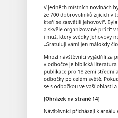
V jedněch místních novinách by
že 700 dobrovolníků žijících v 
kteří se zasvětili Jehovovi“. B
a skvěle organizované práci“ v 
i muž, který svědky Jehovovy n
„Gratuluji vám! Jen málokdy člo
Mnozí návštěvníci vyjádřili za p
v odbočce je biblická literatura
publikace pro 18 zemí střední a
odbočky po celém světě. Pokud b
se s odbočkou ve vaší oblasti a 
[Obrázek na straně 14]
Návštěvníci přicházejí k areál