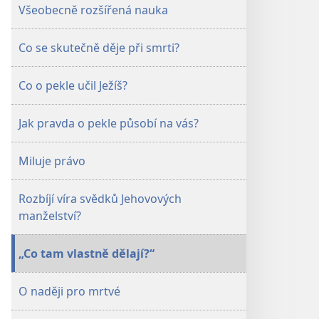
Listopad 2008
Listopad 2008
Všeobecně rozšířená nauka
Co se skutečně děje při smrti?
Co o pekle učil Ježíš?
Jak pravda o pekle působí na vás?
Miluje právo
Rozbíjí víra svědků Jehovových
manželství?
„Co tam vlastně dělají?“
O naději pro mrtvé