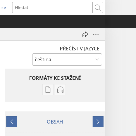
t se
vřeno
Hledat
)
PŘEČÍST V JAZYCE
FORMÁTY KE STAŽENÍ
Formáty
Formáty
poblikací
audionahrávek
ke
ke
stažení
stažení
OBSAH
STRÁŽNÁ
STRÁŽNÁ
Předchozí
Další
VĚŽ
VĚŽ