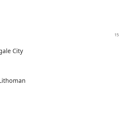
gale City
 Lithoman