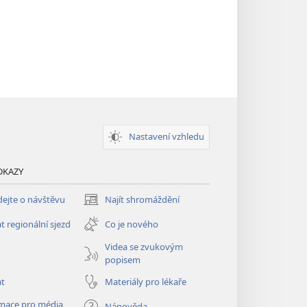
Nastavení vzhledu
DKAZY
ejte o návštěvu
Najít shromáždění
(otevřeno
nové
t regionální sjezd
Co je nového
okno)
Videa se zvukovým
popisem
at
Materiály pro lékaře
mace pro média
Nápověda