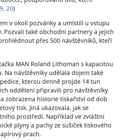
9, 20
)
em v okolí pozvánky a umístili u vstupu
. Pozvali také obchodní partnery a jejich
 prohlédnout přes 500 návštěvníků, kteří
rotačka MAN Roland Lithoman s kapacitou
u. Na návštěvníky udělala dojem také
xpedice, kterou denně projde 14 tun
vých oddělení připravili pro návštěvníky
a zobrazena historie tiskařství od dob
ový tisk. Jiná ukazovala, jak se
ního prostředí. Například ve zvláštní
ické plyny a pachy ze sušiček tiskového
i papírový prach.