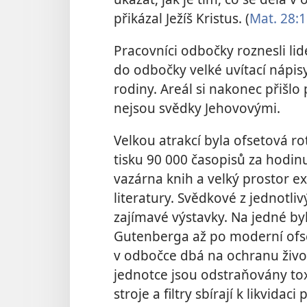
přikázal Ježíš Kristus. (
Mat. 28:1
Pracovníci odbočky roznesli lid
do odbočky velké uvítací nápisy
rodiny. Areál si nakonec přišlo
nejsou svědky Jehovovými.
Velkou atrakcí byla ofsetová 
tisku 90 000 časopisů za hodin
vazárna knih a velký prostor e
literatury. Svědkové z jednotli
zajímavé výstavky. Na jedné byl
Gutenberga až po moderní ofset
v odbočce dbá na ochranu život
jednotce jsou odstraňovány tox
stroje a filtry sbírají k likvidac