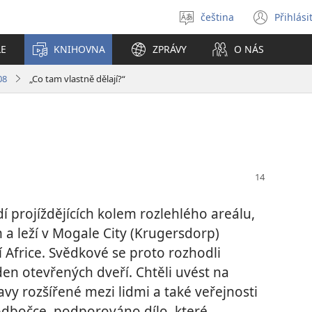
čeština
Přihlási
Vybrat
(ote
jazyk
nové
LE
KNIHOVNA
ZPRÁVY
O NÁS
okno
08
„Co tam vlastně dělají?“
í projíždějících kolem rozlehlého areálu,
a leží v Mogale City (Krugersdorp)
 Africe. Svědkové se proto rozhodli
den otevřených dveří. Chtěli uvést na
y rozšířené mezi lidmi a také veřejnosti
v odbočce, podporováno dílo, které