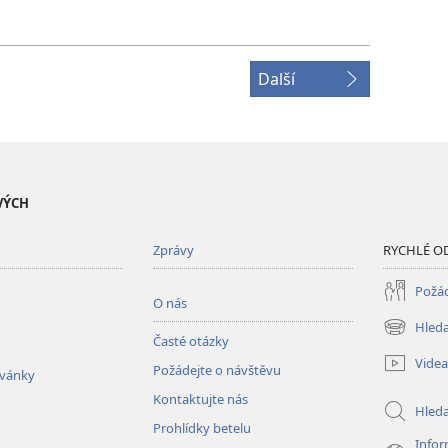
Další
VÝCH
Zprávy
RYCHLÉ O
Požád
O nás
Hleda
(otevřeno
Časté otázky
nové
Videa
Požádejte o návštěvu
okno)
zvánky
Kontaktujte nás
Hled
Prohlídky betelu
Infor