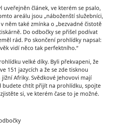
l uveřejněn článek, ve kterém se psalo,
tomto areálu jsou „náboženští služebníci,
yla v něm také zmínka o „bezvadné čistotě
tiskárně. Do odbočky se přišel podívat
eměl rád. Po skončení prohlídky napsal:
věk vidí něco tak perfektního.“
rohlídku velké díky. Byli překvapeni, že
 ve 151 jazycích a že se zde tisknou
 jižní Afriky. Svědkové Jehovovi mají
udete chtít přijít na prohlídku, spojte
zjistěte si, ve kterém čase to je možné.
u odbočky