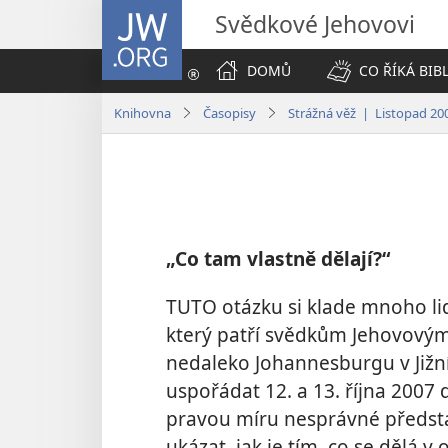
JW.ORG
Svědkové Jehovovi
DOMŮ
CO ŘÍKÁ BIB
Knihovna
Časopisy
Strážná věž | Listopad 20
„Co tam vlastně dělají?“
TUTO otázku si klade mnoho lid
který patří svědkům Jehovovým 
nedaleko Johannesburgu v Jižní
uspořádat 12. a 13. října 2007 
pravou míru nesprávné představ
ukázat, jak je tím, co se dělá 