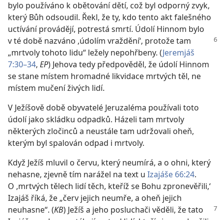
bylo používáno k obětování dětí, což byl odporný zvyk,
který Bůh odsoudil. Řekl, že ty, kdo tento akt falešného
uctívání provádějí, potrestá smrtí. Údolí Hinnom bylo
v té době nazváno ‚údolím
vraždění‘, protože tam
„mrtvoly tohoto lidu“ ležely nepohřbeny. (
Jeremjáš
7:30–34
,
EP
) Jehova tedy předpověděl, že údolí Hinnom
se stane místem hromadné likvidace mrtvých těl, ne
místem mučení živých lidí.
V Ježíšově době obyvatelé Jeruzaléma používali toto
údolí jako skládku odpadků. Házeli tam mrtvoly
některých zločinců a neustále tam udržovali oheň,
kterým byl spalován odpad i mrtvoly.
Když Ježíš mluvil o červu, který neumírá, a o ohni, který
nehasne, zjevně tím narážel na text u
Izajáše 66:24
.
O ‚mrtvých tělech lidí těch, kteříž se Bohu zpronevěřili,‘
Izajáš říká, že „červ jejich neumře, a oheň jejich
neuhasne“. (
KB
) Ježíš a jeho posluchači
věděli, že tato