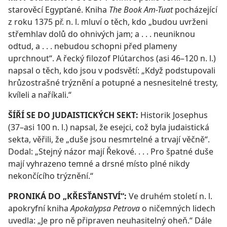
starověcí Egypťané. Kniha
The Book Am-Tuat
pocházející
z roku 1375 př. n. l. mluví o těch, kdo „budou uvrženi
střemhlav dolů do ohnivých jam; a . . . neuniknou
odtud, a . . . nebudou schopni před plameny
uprchnout“. A řecký filozof Plútarchos (asi 46–120 n. l.)
napsal o těch, kdo jsou v podsvětí: „Když podstupovali
hrůzostrašné trýznění a potupné a nesnesitelné tresty,
kvíleli a naříkali.“
ŠÍŘÍ SE DO JUDAISTICKÝCH SEKT:
Historik Josephus
(37–asi 100 n. l.) napsal, že esejci, což byla judaistická
sekta, věřili, že „duše jsou nesmrtelné a trvají věčně“.
Dodal: „Stejný názor mají Řekové. . . . Pro špatné duše
mají vyhrazeno temné a drsné místo plné nikdy
nekončícího trýznění.“
PRONIKÁ DO „KŘESŤANSTVÍ“:
Ve druhém století n. l.
apokryfní kniha
Apokalypsa Petrova
o ničemných lidech
uvedla: „Je pro ně připraven neuhasitelný oheň.“ Dále