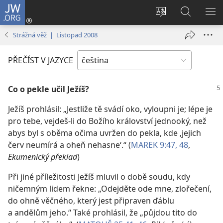
JW.ORG
Přihlásit
se
Změnit
Hledat
ZO
(otevřeno
jazyk
na
NA
Strážná věž | Listopad 2008
nové
stránek
JW.ORG
okno)
PŘEČÍST V JAZYCE
Co o pekle učil Ježíš?
Ježíš prohlásil: „Jestliže tě svádí oko, vyloupni je; lépe je
pro tebe, vejdeš-li do Božího království jednooký, než
abys byl s oběma očima uvržen do pekla, kde ‚jejich
červ neumírá a oheň nehasne‘.“ (
MAREK 9:47, 48
,
Ekumenický překlad
)
Při jiné příležitosti Ježíš mluvil o době soudu, kdy
ničemným lidem řekne: „Odejděte ode mne, zlořečení,
do ohně věčného, který jest připraven ďáblu
a andělům jeho.“ Také prohlásil, že „půjdou tito do