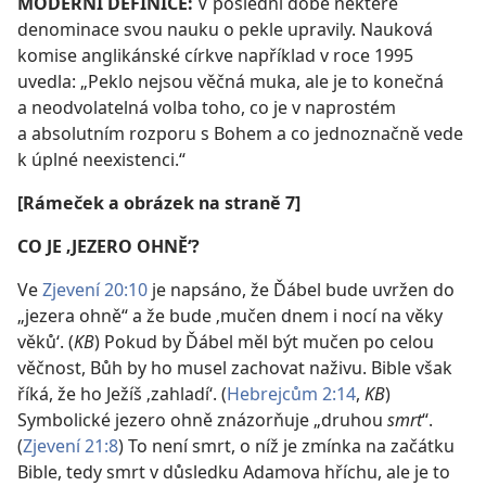
MODERNÍ DEFINICE:
V poslední době některé
denominace svou nauku o pekle upravily. Nauková
komise anglikánské církve například v roce 1995
uvedla: „Peklo nejsou věčná muka, ale je to konečná
a neodvolatelná volba toho, co je v naprostém
a absolutním rozporu s Bohem a co jednoznačně vede
k úplné neexistenci.“
[Rámeček a obrázek na straně 7]
CO JE ‚JEZERO OHNĚ‘?
Ve
Zjevení 20:10
je napsáno, že Ďábel bude uvržen do
„jezera ohně“ a že bude ‚mučen dnem i nocí na věky
věků‘. (
KB
) Pokud by Ďábel měl být mučen po celou
věčnost, Bůh by ho musel zachovat naživu. Bible však
říká, že ho Ježíš ‚zahladí‘. (
Hebrejcům 2:14
,
KB
)
Symbolické jezero ohně znázorňuje „druhou
smrt
“.
(
Zjevení 21:8
) To není smrt, o níž je zmínka na začátku
Bible, tedy smrt v důsledku Adamova hříchu, ale je to