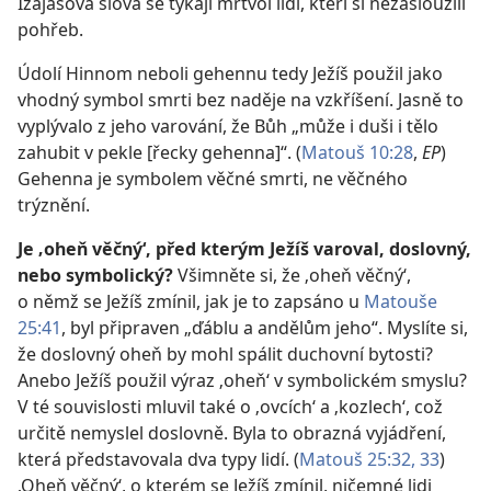
Izajášova slova se týkají mrtvol lidí, kteří si nezasloužili
pohřeb.
Údolí Hinnom neboli gehennu tedy Ježíš použil jako
vhodný symbol smrti bez naděje na vzkříšení. Jasně to
vyplývalo z jeho varování, že Bůh „může i duši i tělo
zahubit v pekle [řecky gehenna]“. (
Matouš 10:28
,
EP
)
Gehenna je symbolem věčné smrti, ne věčného
trýznění.
Je ‚oheň věčný‘, před kterým Ježíš varoval, doslovný,
nebo symbolický?
Všimněte si, že ‚oheň věčný‘,
o němž se Ježíš zmínil, jak je to zapsáno u
Matouše
25:41
, byl připraven „ďáblu a andělům jeho“. Myslíte si,
že doslovný oheň by mohl spálit duchovní bytosti?
Anebo Ježíš použil výraz ‚oheň‘ v symbolickém smyslu?
V té souvislosti mluvil také o ‚ovcích‘ a ‚kozlech‘, což
určitě nemyslel doslovně. Byla to obrazná vyjádření,
která představovala dva typy lidí. (
Matouš 25:32, 33
)
‚Oheň věčný‘, o kterém se Ježíš zmínil, ničemné lidi