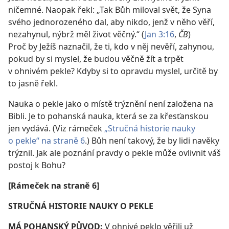
ničemné. Naopak řekl: „Tak Bůh miloval svět, že Syna
svého jednorozeného dal, aby nikdo, jenž v něho věří,
nezahynul, nýbrž měl život věčný.“ (
Jan 3:16
,
ČB
)
Proč by Ježíš naznačil, že ti, kdo v něj nevěří, zahynou,
pokud by si myslel, že budou věčně žít a trpět
v ohnivém pekle? Kdyby si to opravdu myslel, určitě by
to jasně řekl.
Nauka o pekle jako o místě trýznění není založena na
Bibli. Je to pohanská nauka, která se za křesťanskou
jen vydává. (Viz rámeček
„Stručná historie nauky
o pekle“ na straně 6
.) Bůh není takový, že by lidi navěky
trýznil. Jak ale poznání pravdy o pekle může ovlivnit váš
postoj k Bohu?
[Rámeček na straně 6]
STRUČNÁ HISTORIE NAUKY O PEKLE
MÁ POHANSKÝ PŮVOD:
V ohnivé peklo věřili už