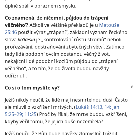
úplně spálí v obrazném smyslu.
Co znamená, že ničemní ‚půjdou do trápení
věčného‘?
Ačkoli ve většině překladů je u
Matouše
25:46
použit výraz „trápení“, základní význam řeckého
slova
koʹla·sin
je „kontrolování růstu stromů“ neboli
prořezávání, odstraňování zbytečných větví. Zatímco
tedy lidé podobní ovcím dostanou věčný život,
nekajícní lidé podobní kozlům půjdou do „trápení
věčného“, a to tím, že od života budou navždy
odříznuti.
Co si o tom myslíte vy?
Ježíš nikdy neučil, že lidé mají nesmrtelnou duši. Často
ale mluvil o vzkříšení mrtvých. (
Lukáš 14:13, 14;
Jan
5:25–29;
11:25
) Proč by říkal, že mrtví budou vzkříšeni,
kdyby věřil tomu, že jejich duše nezemřela?
Ježíš neučil, že Bůh bude navěky zlomyslně trýznit