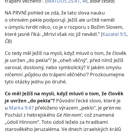
trápení věčného“. (
MATOUŠ 25:41,
46
,
Bible česká
)
NA PRVNÍ pohled se zdá, že tato slova nauku
o ohnivém pekle podporují. Ježíš ale určitě neměl
v úmyslu tvrdit něco, co je v rozporu s Božím Slovem,
které jasně říká: „Mrtví však nic již nevědí.“ (
Kazatel 9:5
,
ČB
)
Co tedy měl Ježíš na mysli, když mluvil o tom, že člověk
je uvržen „do pekla“? Je „oheň věčný“, před nímž Ježíš
varoval, doslovný, nebo symbolický? V jakém smyslu
ničemní ‚půjdou do trápení věčného‘? Prozkoumejme
tyto otázky jednu po druhé.
Co měl Ježíš na mysli, když mluvil o tom, že člověk
je uvržen „do pekla“?
Původní řecké slovo, které je
u
Marka 9:47
přeloženo výrazem „peklo“, je
geʹen·na
.
Pochází z hebrejského
Gé Hin·nomʹ
, což znamená
„údolí Hinnom“. Toto údolí leželo za hradbami
starověkého Jeruzaléma. Ve dnech izraelských králů