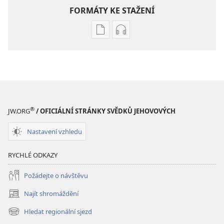
FORMÁTY KE STAŽENÍ
Formáty
Formáty
poblikací
audionahrávek
ke
ke
stažení
stažení
STRÁŽNÁ
STRÁŽNÁ
VĚŽ
VĚŽ
Listopad 2008
Listopad 2008
®
JW.ORG
/ OFICIÁLNÍ STRÁNKY SVĚDKŮ JEHOVOVÝCH
Nastavení vzhledu
RYCHLÉ ODKAZY
Požádejte o návštěvu
Najít shromáždění
(otevřeno
nové
Hledat regionální sjezd
(otevřeno
okno)