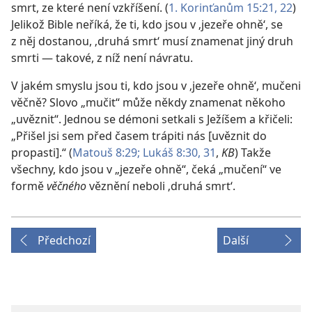
smrt, ze které není vzkříšení. (
1. Korinťanům 15:21, 22
)
Jelikož Bible neříká, že ti, kdo jsou v ‚jezeře ohně‘, se
z něj dostanou, ‚druhá smrt‘ musí znamenat jiný druh
smrti — takové, z níž není návratu.
V jakém smyslu jsou ti, kdo jsou v ‚jezeře ohně‘, mučeni
věčně? Slovo „mučit“ může někdy znamenat někoho
„uvěznit“. Jednou se démoni setkali s Ježíšem a křičeli:
„Přišel jsi sem před časem trápiti nás [uvěznit do
propasti].“ (
Matouš 8:29;
Lukáš 8:30, 31
,
KB
) Takže
všechny, kdo jsou v „jezeře ohně“, čeká „mučení“ ve
formě
věčného
věznění neboli ‚druhá smrt‘.
Předchozí
Další