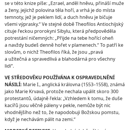
se v této knize píše: „Ezrael, anděl hněvu, přináší muže
a ženy, jejichž polovina těla hoří, a vrhá je do místa
temnoty, jež je peklem lidí, a duch hněvu je bičuje
všemi výprasky.“ Ve stejné době Theofilos Antiochijský
cituje řeckou prorokyni Sibylu, která předpověděla
potrestání ničemných: „Přijde na tebe hořící oheň
a navždy budeš denně hořet v plamenech.“ To patří ke
slovům, o nichž Theofilos říká, že jsou „pravá
a užitečná a spravedlivá a blahodárná pro všechny
lidi“.
VE STŘEDOVĚKU POUŽÍVÁNA K OSPRAVEDLNĚNÍ
NÁSILÍ:
Marie I., anglická královna (1553–1558), známá
jako Marie Krvavá, protože nechala upálit skoro 300
protestantů, údajně řekla: „Vzhledem k tomu, že duše
kacířů jsou věčně páleny v pekle, nemůže být nic
vhodnějšího než to, že napodobuji Božskou pomstu,
když je nechávám pálit na zemi.“