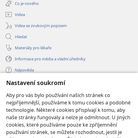
nové
Co je nového
okno)
Videa
Videa se zvukovým popisem
Hledat
Materiály pro lékaře
Informace pro média a vládní úředníky
Nápověda
Nastavení soukromí
Dary
(otevřeno
nové
Aby pro vás bylo používání našich stránek co
okno)
nejpříjemnější, používáme k tomu cookies a podobné
ONLINE KNIHOVNA Strážné věže
(otevřeno
technologie. Některé cookies přispívají k tomu, aby
nové
®
JW Hub
naše stránky fungovaly a nelze je odmítnout. U jiných
okno)
(otevřeno
cookies, které používáme pouze ke zpříjemnění
nové
®
JW Library
okno)
používání stránek, se můžete rozhodnout, jestli je