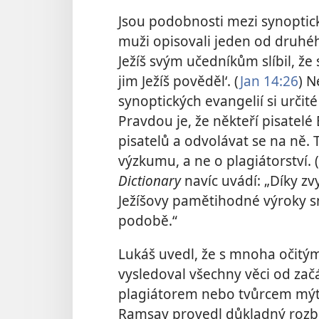
Jsou podobnosti mezi synoptick
muži opisovali jeden od druhé
Ježíš svým učedníkům slíbil, ž
jim Ježíš pověděl‘. (
Jan 14:26
) N
synoptických evangelií si určit
Pravdou je, že někteří pisatelé 
pisatelů a odvolávat se na ně.
výzkumu, a ne o plagiátorství. (
Dictionary
navíc uvádí: „Díky z
Ježíšovy pamětihodné výroky
podobě.“
Lukáš uvedl, že s mnoha očitým
vysledoval všechny věci od začá
plagiátorem nebo tvůrcem mýt
Ramsay provedl důkladný rozb