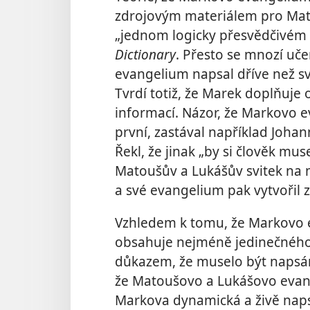
zdrojovým materiálem pro Mato
„jednom logicky přesvědčivém
Dictionary
. Přesto
se mnozí uče
evangelium napsal dříve než s
Tvrdí totiž, že Marek doplňuje 
informací. Názor, že Markovo 
první, zastával například Johann
Řekl, že jinak „by si člověk mu
Matoušův a Lukášův svitek na 
a své evangelium pak vytvořil z
Vzhledem k tomu, že Markovo ev
obsahuje nejméně jedinečného 
důkazem, že muselo být napsán
že Matoušovo a Lukášovo evan
Markova dynamická a živě naps