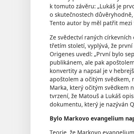
k tomuto závěru: „Lukáš je prvo
o skutečnostech důvěryhodně, al
Tento autor by měl patřit mezi t
Ze svědectví raných církevních 
třetím století, vyplývá, že prv
Origenes uvedl: „První bylo se
publikánem, ale pak apoštolem J
konvertity a napsal je v hebrejš
apoštolem a očitým svědkem, 
Marka, který očitým svědkem ne
tvrzení, že Matouš a Lukáš op
dokumentu, který je nazýván Q
Bylo Markovo evangelium nap
Teorie, že Markovo evangelium