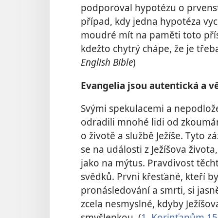
podporoval hypotézu o prvenst
případ, kdy jedna hypotéza vych
moudré mít na paměti toto přís
kdežto chytrý chápe, že je třeba
English Bible
)
Evangelia jsou autentická a 
Svými spekulacemi a nepodlože
odradili mnohé lidi od zkoumá
o životě a službě Ježíše. Tyto 
se na události z Ježíšova života
jako na mýtus. Pravdivost těcht
svědků. První křesťané, kteří by
pronásledování a smrti, si jas
zcela nesmyslné, kdyby Ježíšov
smyšlenkou. (
1. Korinťanům 15