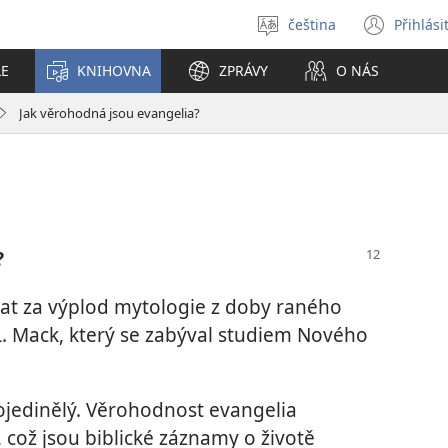
čeština
Přihlási
Vybrat
(ote
jazyk
nové
LE
KNIHOVNA
ZPRÁVY
O NÁS
okno
Jak věrohodná jsou evangelia?
?
dat za výplod mytologie z doby raného
 L. Mack, který se zabýval studiem Nového
jedinělý. Věrohodnost evangelia
 což jsou biblické záznamy o životě