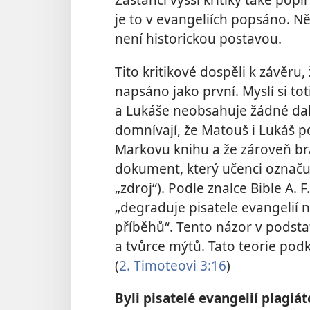
je to v evangeliích popsáno. Ně
není historickou postavou.
Tito kritikové dospěli k závěr
napsáno jako první. Myslí si to
a Lukáše neobsahuje žádné dal
domnívají, že Matouš i Lukáš po
Markovu knihu a že zároveň bra
dokument, který učenci označu
„zdroj“). Podle znalce Bible A. F
„degraduje pisatele evangelií 
příběhů“. Tento názor v podstat
a tvůrce mýtů. Tato teorie podk
(
2. Timoteovi 3:16
)
Byli pisatelé evangelií plagiát