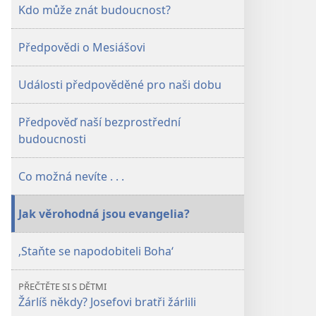
Říjen 2008
Kdo může znát budoucnost?
Předpovědi o Mesiášovi
Události předpověděné pro naši dobu
Předpověď naší bezprostřední
budoucnosti
Co možná nevíte . . .
Jak věrohodná jsou evangelia?
‚Staňte se napodobiteli Boha‘
PŘEČTĚTE SI S DĚTMI
Žárlíš někdy? Josefovi bratři žárlili