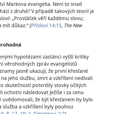
ví Markova evangelia. Není to snad
ází z druhé? V případě takových teorií je
loví: „Prosťáček věří každému slovu;
 mít důkaz.“ (
Přísloví 14:15
,
The New
věrohodná
nými hypotézami zastánci vyšší kritiky
ní věrohodných zpráv evangelistů
záznamy jasně ukazují, že první křesťané
, na jeho službu, smrt a vzkříšení nedívali
o skutečností potvrdily stovky očitých
li ochotni následovat Ježíše i za cenu
ně uvědomovali, že být křesťanem by bylo
a služba a vzkříšení byly pouhou
:3–8,
17,
19;
2. Timoteovi 2:2
)