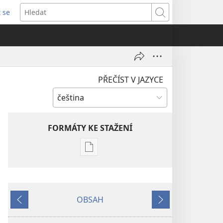
t se
vřeno
Hledat
)
PŘEČÍST V JAZYCE
FORMÁTY KE STAŽENÍ
Formáty
poblikací
ke
stažení
OBSAH
STRÁŽNÁ
Předchozí
Další
VĚŽ