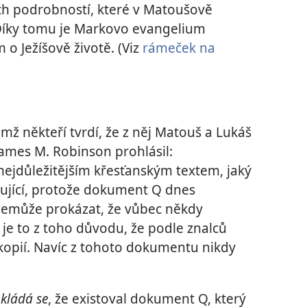
cích podrobností, které v Matoušově
Díky tomu je Markovo evangelium
 Ježíšově životě. (Viz
rámeček na
mž někteří tvrdí, že z něj Matouš a Lukáš
James M. Robinson prohlásil:
ejdůležitějším křesťanským textem, jaký
ující, protože dokument Q dnes
 nemůže prokázat, že vůbec někdy
 je to z toho důvodu, že podle znalců
kopií. Navíc z tohoto dokumentu nikdy
kládá se
, že existoval dokument Q, který