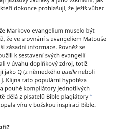
kteří dokonce prohlašují, že Ježíš vůbec
u, že Markovo evangelium muselo být
tiž, že ve srovnání s evangeliem Matouše
ší zásadní informace. Rovněž se
užili k sestavení svých evangelií
li v úvahu doplňkový zdroj, totiž
jí jako Q (z německého
quelle
neboli
. J. Klijna tato populární hypotéza
na pouhé kompilátory jednotlivých
ě dělá z pisatelů Bible plagiátory
*
opala víru v božskou inspiraci Bible.
oři?