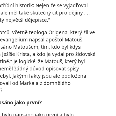
třídní historik: Nejen že se vyjadřoval
e měl také skutečný cit pro dějiny . . .
y největší dějepisce.“
otců, včetně teologa Origena, který žil ve
ní evangelium napsal apoštol Matouš.
psáno Matoušem, tím, kdo byl kdysi
ežíše Krista, a kdo je vydal pro židovské
tině.“ Je logické, že Matouš, který byl
neměl žádný důvod opisovat spisy
byl. Jakými fakty jsou ale podložena
isovali od Marka a z domnělého
?
sáno jako první?
 bylo napsáno jako první a bylo