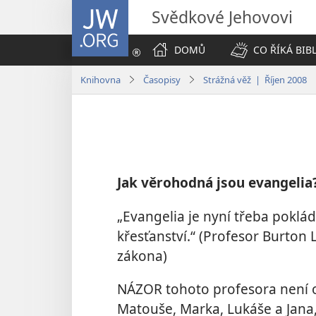
JW.ORG
Svědkové Jehovovi
DOMŮ
CO ŘÍKÁ BIB
Knihovna
Časopisy
Strážná věž | Říjen 2008
Jak věrohodná jsou evangelia
„Evangelia je nyní třeba poklá
křesťanství.“ (Profesor Burton
zákona)
NÁZOR tohoto profesora není o
Matouše, Marka, Lukáše a Jana,