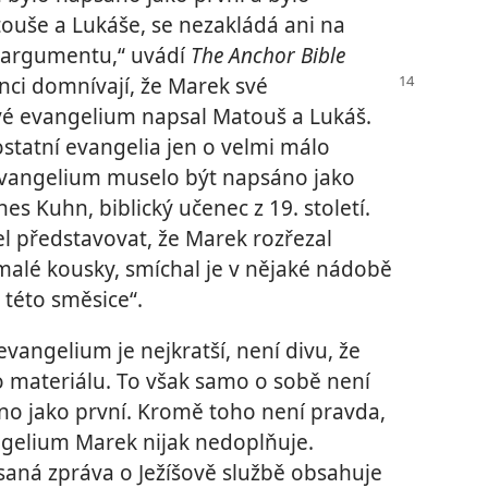
uše a Lukáše, se nezakládá ani na
 argumentu,“ uvádí
The Anchor Bible
nci domnívají, že Marek své
vé evangelium napsal Matouš a Lukáš.
ostatní evangelia jen o velmi málo
evangelium muselo být napsáno jako
es Kuhn, biblický učenec z 19. století.
sel představovat, že Marek rozřezal
malé kousky, smíchal je v nějaké nádobě
 této směsice“.
angelium je nejkratší, není divu, že
materiálu. To však samo o sobě není
o jako první. Kromě toho není pravda,
gelium Marek nijak nedoplňuje.
aná zpráva o Ježíšově službě obsahuje