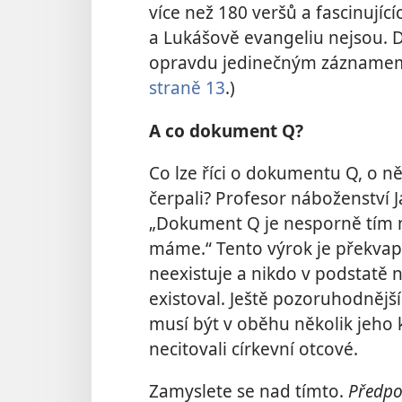
více než 180 veršů a fascinují
a Lukášově evangeliu nejsou. 
opravdu jedinečným záznamem o
straně 13
.)
A co dokument Q?
Co lze říci o dokumentu Q, o ně
čerpali? Profesor náboženství 
„Dokument Q je nesporně tím n
máme.“ Tento výrok je překvap
neexistuje a nikdo v podstatě
existoval. Ještě pozoruhodnější
musí být v oběhu několik jeho 
necitovali církevní otcové.
Zamyslete se nad tímto.
Předpo