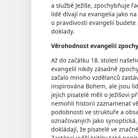
a službě Ježíše, zpochybňuje řad
lidé dívají na evangelia jako na
o pravdivosti evangelií budet
doklady.
Věrohodnost evangelií zpoch
Až do začátku 18. století naše
evangelií nikdy zásadně zpochy
začalo mnoho vzdělanců zastáv
inspirována Bohem, ale jsou l
jejich pisatelé měli o Ježíšovi p
nemohli historii zaznamenat vě
podobnosti ve struktuře a obsa
označovaných jako synoptická,
dokládají, že pisatelé ve značn
Zastánci vyšší kritiky také popír