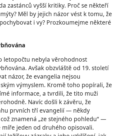
a zastánců vyšší kritiky. Proč se někteří
 mýty? Měl by jejich názor vést k tomu, že
e pochybovat i vy? Prozkoumejme některé
ybňována
ho letopočtu nebyla věrohodnost
bňována. Avšak obzvláště od 19. století
at názor, že evangelia nejsou
idským výmyslem. Kromě toho popírali, že
římé informace, a tvrdili, že tito muži
rohodně. Navíc došli k závěru, že
hu prvních tří evangelií — někdy
 což znamená „ze stejného pohledu“ —
é míře jeden od druhého opisovali.
ají Ježíšovy zázraky a jeho vzkříšení, jak