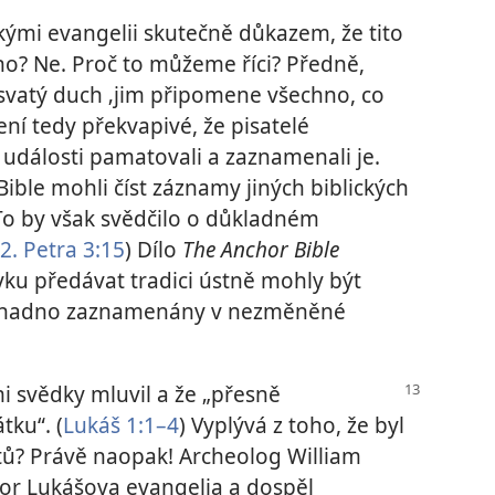
ými evangelii skutečně důkazem, že tito
ho? Ne. Proč to můžeme říci? Předně,
e svatý duch ‚jim připomene všechno, co
ení tedy překvapivé, že pisatelé
é události pamatovali a zaznamenali je.
Bible mohli číst záznamy jiných biblických
 To by však svědčilo o důkladném
2. Petra 3:15
) Dílo
The Anchor Bible
vyku předávat tradici ústně mohly být
 snadno zaznamenány v nezměněné
i svědky mluvil a že „přesně
tku“. (
Lukáš 1:1–4
) Vyplývá z toho, že byl
ů? Právě naopak! Archeolog William
or Lukášova evangelia a dospěl