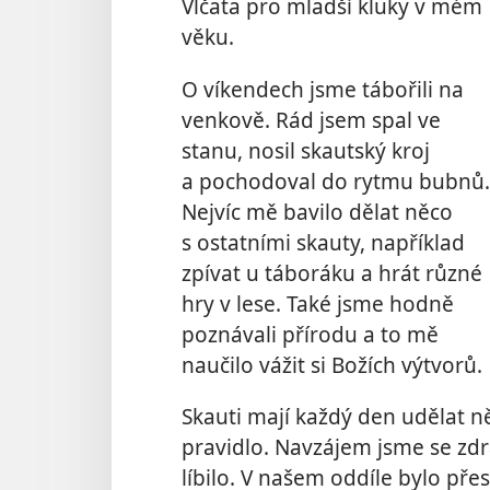
Vlčata pro mladší kluky v mém
věku.
O víkendech jsme tábořili na
venkově. Rád jsem spal ve
stanu, nosil skautský kroj
a pochodoval do rytmu bubnů.
Nejvíc mě bavilo dělat něco
s ostatními skauty, například
zpívat u táboráku a hrát různé
hry v lese. Také jsme hodně
poznávali přírodu a to mě
naučilo vážit si Božích výtvorů.
Skauti mají každý den udělat ně
pravidlo. Navzájem jsme se zdra
líbilo. V našem oddíle bylo přes 