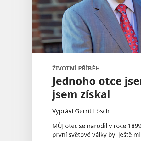
ŽIVOTNÍ PŘÍBĚH
Jednoho otce jse
jsem získal
Vypráví Gerrit Lösch
MŮJ otec se narodil v roce 18
první světové války byl ještě m