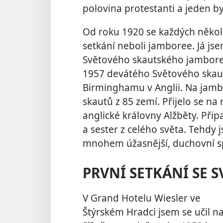
polovina protestanti a jeden by
Od roku 1920 se každých někol
setkání neboli jamboree. Já js
Světového skautského jamboree
1957 devátého Světového skau
Birminghamu v Anglii. Na jambo
skautů z 85 zemí. Přijelo se na
anglické královny Alžběty. Přip
a sester z celého světa. Tehdy 
mnohem úžasnější, duchovní spo
PRVNÍ SETKÁNÍ SE 
V Grand Hotelu Wiesler ve
Štýrském Hradci jsem se učil n