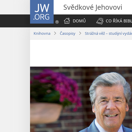
JW.ORG
Svědkové Jehovovi
DOMŮ
CO ŘÍKÁ BIB
Knihovna
Časopisy
Strážná věž – studijní vyd