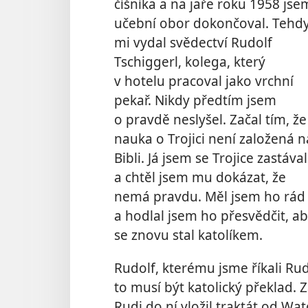
číšníka a na jaře roku 1958 jse
učební obor dokončoval. Tehd
mi vydal
svědectví Rudolf
Tschiggerl, kolega, který
v hotelu pracoval jako vrchní
pekař. Nikdy předtím jsem
o pravdě neslyšel. Začal tím, že
nauka o Trojici není založená n
Bibli. Já jsem se Trojice zastával
a chtěl jsem mu dokázat, že
nemá pravdu. Měl jsem ho rád
a hodlal jsem ho přesvědčit, a
se znovu stal katolíkem.
Rudolf, kterému jsme říkali Rudi
to musí být katolický překlad. Zač
Rudi do ní vložil traktát od Wa