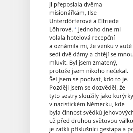
ji přeposlala dvěma
misionářkám, Ilse
Unterdörferové a Elfriede
Löhrové.
Jednoho dne mi
*
volala hotelová recepční
a oznámila mi, že venku v autě
sedí dvě dámy a chtějí se mno
mluvit. Byl jsem zmatený,
protože jsem nikoho nečekal.
Šel jsem se podívat, kdo to je.
Později jsem se dozvěděl, že
tyto sestry sloužily jako kurýrk
v nacistickém Německu, kde
byla činnost svědků Jehovovýc
už před druhou světovou válko
je zatkli příslušníci gestapa a 