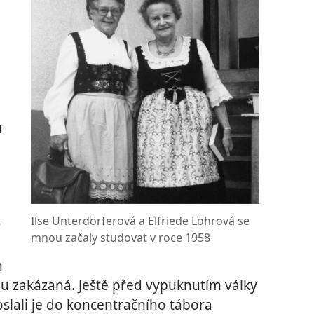
u
Ilse Unterdörferová a Elfriede Löhrová se
y
mnou začaly studovat v roce 1958
h
u zakázaná. Ještě před vypuknutím války
poslali je do koncentračního tábora