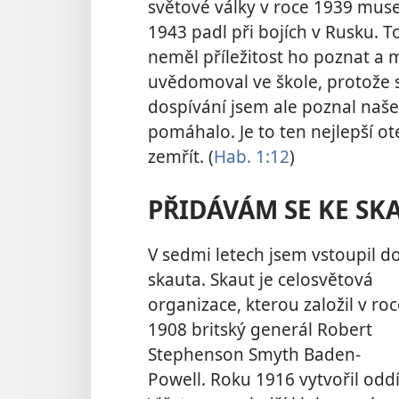
světové války v roce 1939 mus
1943 padl při bojích v Rusku. T
neměl příležitost ho poznat a m
uvědomoval ve škole, protože s
dospívání jsem ale poznal naš
pomáhalo. Je to ten nejlepší o
zemřít. (
Hab. 1:12
)
PŘIDÁVÁM SE KE S
V sedmi letech jsem vstoupil d
skauta. Skaut je celosvětová
organizace, kterou založil v ro
1908 britský generál Robert
Stephenson Smyth Baden-
Powell. Roku 1916 vytvořil oddí