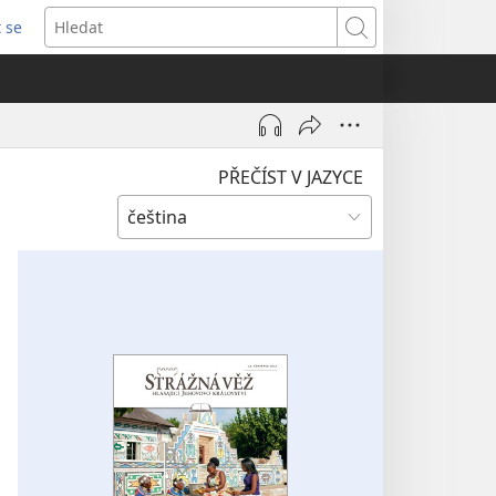
t se
vřeno
Hledat
)
PŘEČÍST V JAZYCE