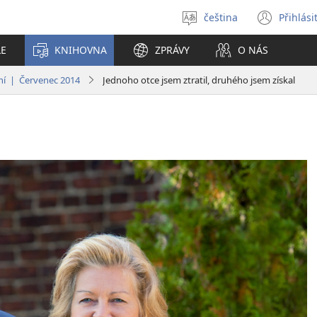
čeština
Přihlási
Vybrat
(ote
jazyk
nové
LE
KNIHOVNA
ZPRÁVY
O NÁS
okno
ání | Červenec 2014
Jednoho otce jsem ztratil, druhého jsem získal