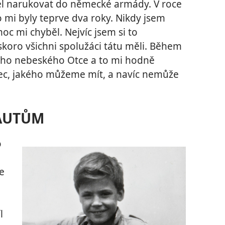
el narukovat do německé armády. V roce
o mi byly teprve dva roky. Nikdy jsem
oc mi chyběl. Nejvíc jsem si to
koro všichni spolužáci tátu měli. Během
eho nebeského Otce a to mi hodně
tec, jakého můžeme mít, a navíc nemůže
KAUTŮM
o
ce
l