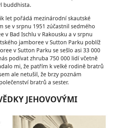
l buddhista.
ik let pořádá mezinárodní skautské
em se v srpnu 1951 zúčastnil sedmého
 v Bad Ischlu v Rakousku a v srpnu
tského jamboree v Sutton Parku poblíž
ree v Sutton Parku se sešlo asi 33 000
 nás podívat zhruba 750 000 lidí včetně
adalo mi, že patřím k velké rodině bratrů
jsem ale netušil, že brzy poznám
lečenství bratrů a sester.
SVĚDKY JEHOVOVÝMI
a