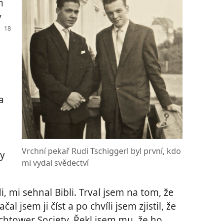
m
y
a
Vrchní pekař Rudi Tschiggerl byl první, kdo
by
mi vydal svědectví
, mi sehnal Bibli. Trval jsem na tom, že
al jsem ji číst a po chvíli jsem zjistil, že
tchtower Society. Řekl jsem mu, že ho