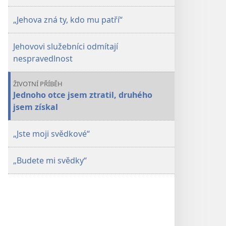
Červenec 2014
Červenec 2014
„Jehova zná ty, kdo mu patří“
Jehovovi služebníci odmítají
nespravedlnost
ŽIVOTNÍ PŘÍBĚH
Jednoho otce jsem ztratil, druhého
jsem získal
„Jste moji svědkové“
„Budete mi svědky“