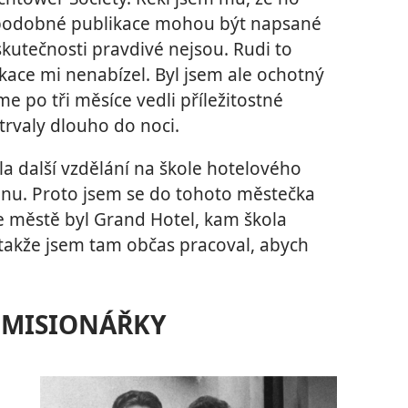
že podobné publikace mohou být napsané
 skutečnosti pravdivé nejsou. Rudi to
ikace mi nenabízel. Byl jsem ale ochotný
sme po tři měsíce vedli příležitostné
 trvaly dlouho do noci.
a další vzdělání na škole hotelového
u. Proto jsem se do tohoto městečka
e městě byl Grand Hotel, kam škola
, takže jsem tam občas pracoval, abych
Ě MISIONÁŘKY