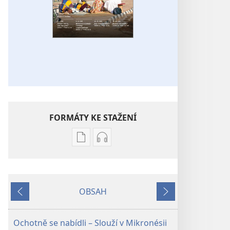
FORMÁTY KE STAŽENÍ
Formáty
Formáty
poblikací
audionahrávek
ke
ke
stažení
stažení
OBSAH
STRÁŽNÁ
STRÁŽNÁ
Předchozí
Další
VĚŽ –
VĚŽ –
STUDIJNÍ
STUDIJNÍ
Ochotně se nabídli – Slouží v Mikronésii
VYDÁNÍ
VYDÁNÍ