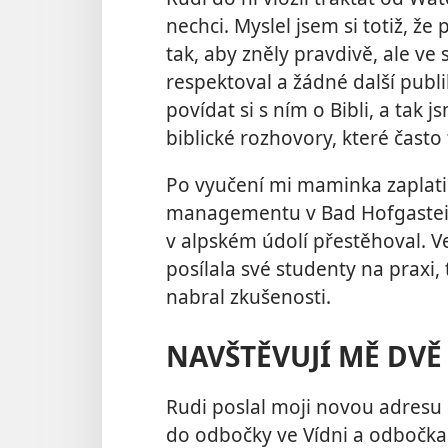
nechci. Myslel jsem si totiž, 
tak, aby zněly pravdivě, ale ve
respektoval a žádné další publ
povídat si s ním o Bibli, a tak j
biblické rozhovory, které často
Po vyučení mi maminka zaplatil
managementu v Bad Hofgastein
v alpském údolí přestěhoval. V
posílala své studenty na praxi
nabral zkušenosti.
NAVŠTĚVUJÍ MĚ DV
Rudi poslal moji novou adresu
do odbočky ve Vídni a odbočka