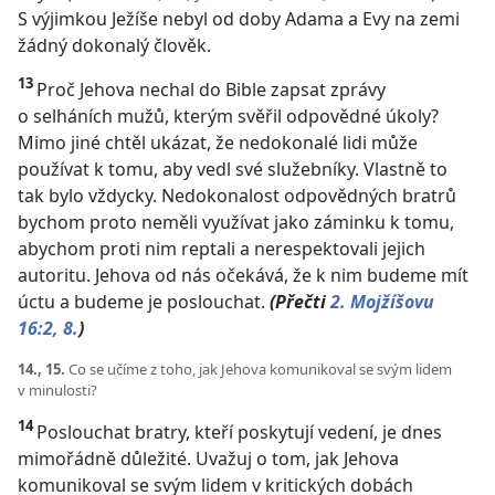
S výjimkou Ježíše nebyl od doby Adama a Evy na zemi
žádný dokonalý člověk.
13
Proč Jehova nechal do Bible zapsat zprávy
o selháních mužů, kterým svěřil odpovědné úkoly?
Mimo jiné chtěl ukázat, že nedokonalé lidi může
používat k tomu, aby vedl své služebníky. Vlastně to
tak bylo vždycky. Nedokonalost odpovědných bratrů
bychom proto neměli využívat jako záminku k tomu,
abychom proti nim reptali a nerespektovali jejich
autoritu. Jehova od nás očekává, že k nim budeme mít
úctu a budeme je poslouchat.
(Přečti
2. Mojžíšovu
16:2,
8.
)
14., 15.
Co se učíme z toho, jak Jehova komunikoval se svým lidem
v minulosti?
14
Poslouchat bratry, kteří poskytují vedení, je dnes
mimořádně důležité. Uvažuj o tom, jak Jehova
komunikoval se svým lidem v kritických dobách