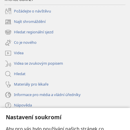
Požádejte o návštěvu
Najít shromáždění
(otevřeno
nové
Hledat regionální sjezd
(otevřeno
okno)
nové
Co je nového
okno)
Videa
Videa se zvukovým popisem
Hledat
Materiály pro lékaře
Informace pro média a vládní úředníky
Nápověda
Nastavení soukromí
Dary
(otevřeno
nové
Aby pro vás bylo používání našich stránek co