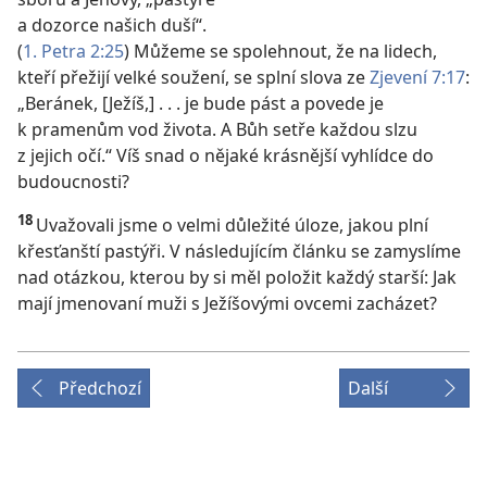
a dozorce našich duší“.
(
1. Petra 2:25
) Můžeme se spolehnout, že na lidech,
kteří přežijí velké soužení, se splní slova ze
Zjevení 7:17
:
„Beránek, [Ježíš,] . . . je bude pást a povede je
k pramenům vod života. A Bůh setře každou slzu
z jejich očí.“ Víš snad o nějaké krásnější vyhlídce do
budoucnosti?
18
Uvažovali jsme o velmi důležité úloze, jakou plní
křesťanští pastýři. V následujícím článku se zamyslíme
nad otázkou, kterou by si měl položit každý starší: Jak
mají jmenovaní muži s Ježíšovými ovcemi zacházet?
Předchozí
Další