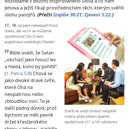
dozvídáme z Božího inspirovaného Slova a co nám
Jehova a Ježíš říkají prostřednictvím těch, kterým svěřili
úlohu pastýřů.
(Přečti
Izajáše 30:21;
Zjevení 3:22.
)
17., 18.
(a) Jaké nebezpečí hrozí
stádu, ale na co se můžeme
spolehnout? (b) O čem
pojednává následující článek?
17
Bible uvádí, že Satan
„obchází jako řvoucí lev
a hledá, koho by pohltil“.
(
1. Petra 5:8
) Chová se
jako divoké dravé zvíře,
které číhá na
neopatrnou nebo
zbloudilou ovci. To je
další pádný důvod, proč
Starší se snaží chránit neúplné
bychom se měli pevně
rodiny před vlivem špatné
držet křesťanského
společnosti (17. a 18. odstavec)
sboru a Jehovy, „pastýře