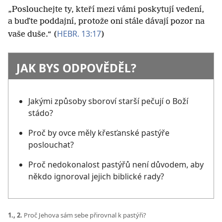
„Poslouchejte ty, kteří mezi vámi poskytují vedení,
a buďte poddajní, protože oni stále dávají pozor na
HEBR. 13:17
vaše duše.“ (
)
JAK BYS ODPOVĚDĚL?
Jakými způsoby sboroví starší pečují o Boží
stádo?
Proč by ovce měly křesťanské pastýře
poslouchat?
Proč nedokonalost pastýřů není důvodem, aby
někdo ignoroval jejich biblické rady?
1., 2.
Proč Jehova sám sebe přirovnal k pastýři?