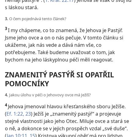
nemají pastýře“. (
1. Král. 22:17
) Jehova se však o svůj lid
s láskou stará.
3.
O čem pojednává tento článek?
3
I my chápeme, co to znamená, že Jehova je Pastýř.
Jsme jeho ovce a on o nás pečuje. V tomto článku si
ukážeme, jak nás vede a dává nám vše, co
potřebujeme. Také budeme uvažovat o tom, jak
bychom na jeho láskyplnou péči měli reagovat.
ZNAMENITÝ PASTÝŘ SI OPATŘIL
POMOCNÍKY
4.
Jakou úlohu v péči o Jehovovy ovce má Ježíš?
4
Jehova jmenoval hlavou křesťanského sboru Ježíše.
(
Ef. 1:22, 23
) Ježíš je „znamenitý pastýř“
a projevuje
stejné vlastnosti jako jeho Otec. Miluje ovce a stará se
o ně, a dokonce se v jejich prospěch vzdal „své duše“.
(
Jan 10:11,
15
) Kristova výkupní oběť má pro lidstvo