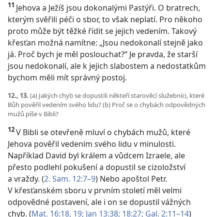
11
Jehova a Ježíš jsou dokonalými Pastýři. O bratrech,
kterým svěřili péči o sbor, to však neplatí. Pro někoho
proto může být těžké řídit se jejich vedením. Takový
křesťan možná namítne: „Jsou nedokonalí stejně jako
já. Proč bych je měl poslouchat?“ Je pravda, že starší
jsou nedokonalí, ale k jejich slabostem a nedostatkům
bychom měli mít správný postoj.
12., 13.
(a) Jakých chyb se dopustili někteří starověcí služebníci, které
Bůh pověřil vedením svého lidu? (b) Proč se o chybách odpovědných
mužů píše v Bibli?
12
V Bibli se otevřeně mluví o chybách mužů, které
Jehova pověřil vedením svého lidu v minulosti.
Například David byl králem a vůdcem Izraele, ale
přesto podlehl pokušení a dopustil se cizoložství
a vraždy. (
2. Sam. 12:7–9
) Nebo apoštol Petr.
V křesťanském sboru v prvním století měl velmi
odpovědné postavení, ale i on se dopustil vážných
chyb. (
Mat. 16:18, 19;
Jan 13:38;
18:27;
Gal. 2:11–14
)