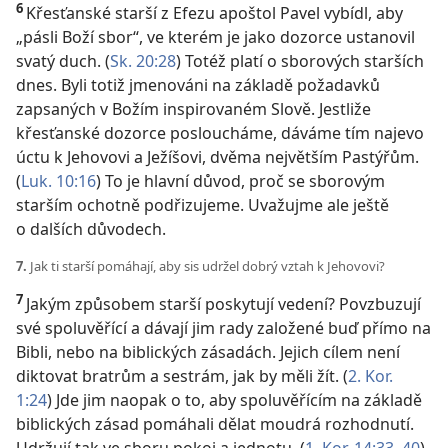
6
Křesťanské starší z Efezu apoštol Pavel vybídl, aby
„pásli Boží sbor“, ve kterém je jako dozorce ustanovil
svatý duch. (
Sk. 20:28
) Totéž platí o sborových starších
dnes. Byli totiž jmenováni na základě požadavků
zapsaných v Božím inspirovaném Slově. Jestliže
křesťanské dozorce posloucháme, dáváme tím najevo
úctu k Jehovovi a Ježíšovi, dvěma největším Pastýřům.
(
Luk. 10:16
) To je hlavní důvod, proč se sborovým
starším ochotně podřizujeme. Uvažujme ale ještě
o dalších důvodech.
7.
Jak ti starší pomáhají, aby sis udržel dobrý vztah k Jehovovi?
7
Jakým způsobem starší poskytují vedení? Povzbuzují
své spoluvěřící a dávají jim rady založené buď přímo na
Bibli, nebo na biblických zásadách. Jejich cílem není
diktovat bratrům a sestrám, jak by měli žít. (
2. Kor.
1:24
) Jde jim naopak o to, aby spoluvěřícím na základě
biblických zásad pomáhali dělat moudrá rozhodnutí.