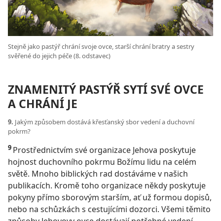
Stejně jako pastýř chrání svoje ovce, starší chrání bratry a sestry
svěřené do jejich péče (8. odstavec)
ZNAMENITÝ PASTÝŘ SYTÍ SVÉ OVCE
A CHRÁNÍ JE
9.
Jakým způsobem dostává křesťanský sbor vedení a duchovní
pokrm?
9
Prostřednictvím své organizace Jehova poskytuje
hojnost duchovního pokrmu Božímu lidu na celém
světě. Mnoho biblických rad dostáváme v našich
publikacích. Kromě toho organizace někdy poskytuje
pokyny přímo sborovým starším, ať už formou dopisů,
nebo na schůzkách s cestujícími dozorci. Všemi těmito