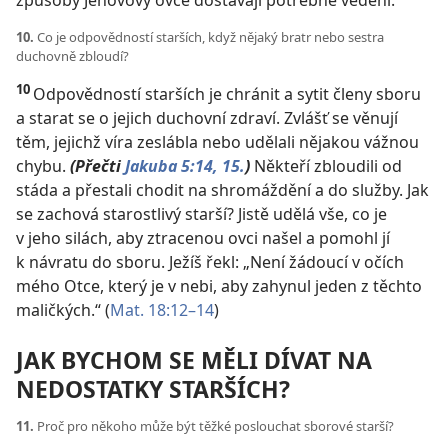
způsoby Jehovovy ovce dostávají potřebné vedení.
10.
Co je odpovědností starších, když nějaký bratr nebo sestra
duchovně zbloudí?
10
Odpovědností starších je chránit a sytit členy sboru
a starat se o jejich duchovní zdraví. Zvlášť se věnují
těm, jejichž víra zeslábla nebo udělali nějakou vážnou
chybu.
(Přečti
Jakuba 5:14, 15.
)
Někteří zbloudili od
stáda
a přestali chodit na shromáždění a do služby. Jak
se zachová starostlivý starší? Jistě udělá vše, co je
v jeho silách, aby ztracenou ovci našel a pomohl jí
k návratu do sboru. Ježíš řekl: „Není žádoucí v očích
mého Otce, který je v nebi, aby zahynul jeden z těchto
maličkých.“ (
Mat. 18:12–14
)
JAK BYCHOM SE MĚLI DÍVAT NA
NEDOSTATKY STARŠÍCH?
11.
Proč pro někoho může být těžké poslouchat sborové starší?