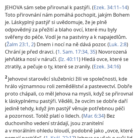
JEHOVA sám sebe přirovnal k pastýři. (
Ezek. 34:11–14
)
Toto přirovnání nám pomáhá pochopit, jakým Bohem
je. Láskyplný pastýř si uvědomuje, že je plně
odpovědný za přežití a blaho ovcí, které mu byly
svěřeny do péče. Vodí je na pastviny a k napajedlům.
(
Žalm 23:1, 2
) Dnem i nocí na ně dává pozor. (
Luk. 2:8
)
Chrání je před dravci. (
1. Sam. 17:34, 35
) Novorozená
jehňátka nosí v náručí. (
Iz. 40:11
) Hledá ovce, které se
ztratily, a pečuje o ty, které se zranily. (
Ezek. 34:16
)
2
Jehovovi starověcí služebníci žili ve společnosti, kde
hrálo významnou roli zemědělství a pastevectví. Dobře
proto chápali, co měl Jehova na mysli, když se přirovnal
k láskyplnému pastýři. Věděli, že ovcím se dobře daří
jedině tehdy, když jim pastýř věnuje potřebnou péči
a pozornost. Totéž platí o lidech. (
Mar. 6:34
) Bez
duchovního vedení strádají, jsou zranitelní
a v morálním ohledu bloudí, podobně jako „ovce, které