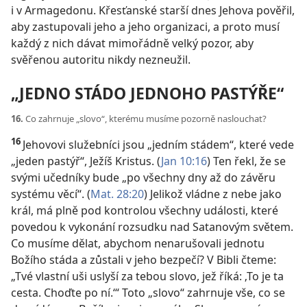
i v Armagedonu. Křesťanské starší dnes Jehova pověřil,
aby zastupovali jeho a jeho organizaci, a proto musí
každý z nich dávat mimořádně velký pozor, aby
svěřenou autoritu nikdy nezneužil.
„JEDNO STÁDO JEDNOHO PASTÝŘE“
16.
Co zahrnuje „slovo“, kterému musíme pozorně naslouchat?
16
Jehovovi služebníci jsou „jedním stádem“, které vede
„jeden pastýř“, Ježíš Kristus. (
Jan 10:16
) Ten řekl, že se
svými učedníky bude „po všechny dny až do závěru
systému věcí“. (
Mat. 28:20
) Jelikož vládne z nebe jako
král, má plně pod kontrolou všechny události, které
povedou k vykonání rozsudku nad Satanovým světem.
Co musíme dělat, abychom nenarušovali jednotu
Božího stáda a zůstali v jeho bezpečí? V Bibli čteme:
„Tvé vlastní uši uslyší za tebou slovo, jež říká: ‚To je ta
cesta. Choďte po ní.‘“ Toto „slovo“ zahrnuje vše, co se