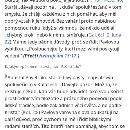
Udržují tak ve sboru pokoj a jednotu. (
1. Kor. 14:33,
40
)
Starší „dávají pozor na . . . duše“ spolukřesťanů v tom
smyslu, že chtějí každému z nich pomáhat, aby měl
dobrý vztah k Jehovovi. Bez váhání proto nabídnou
pomocnou ruku, když si všimnou, že někdo udělal
„chybný krok“ nebo k němu směřuje. (
Gal. 6:1, 2;
Juda
22
) Máme tedy pádné důvody, proč se řídit Pavlovou
vybídkou: „Poslouchejte ty, kteří mezi vámi poskytují
vedení.“
(Přečti
Hebrejcům 13:17.
)
8.
Jakým způsobem starší chrání Boží stádo?
8
Apoštol Pavel jako starostlivý pastýř napsal svým
spoluvěřícím v Kolosech: „Dávejte pozor: Možná, že
existuje někdo, kdo vás bude odvádět jako svou kořist
prostřednictvím filozofie a prázdného podvodu podle
lidské tradice, podle základních věcí světa, a ne podle
Krista.“ (
Kol. 2:8
) Pavlova varovná slova poukazují na
další důvod, proč bychom se měli řídit biblickými
radami starších. Tito bratři nám pomáhají, abychom se