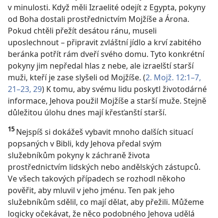
v minulosti. Když měli Izraelité odejít z Egypta, pokyny
od Boha dostali prostřednictvím Mojžíše a Árona.
Pokud chtěli přežít desátou ránu, museli
uposlechnout – připravit zvláštní jídlo a krví zabitého
beránka potřít rám dveří svého domu. Tyto konkrétní
pokyny jim nepředal hlas z nebe, ale izraelští starší
muži, kteří je zase slyšeli od Mojžíše. (
2. Mojž. 12:1–7,
21–23,
29
) K tomu, aby svému lidu poskytl životodárné
informace, Jehova použil Mojžíše a starší muže. Stejně
důležitou úlohu dnes mají křesťanští starší.
15
Nejspíš si dokážeš vybavit mnoho dalších situací
popsaných v Bibli, kdy Jehova předal svým
služebníkům pokyny k záchraně života
prostřednictvím lidských nebo andělských zástupců.
Ve všech takových případech se rozhodl někoho
pověřit, aby mluvil v jeho jménu. Ten pak jeho
služebníkům sdělil, co mají dělat, aby přežili.
Můžeme
logicky očekávat, že něco podobného Jehova udělá