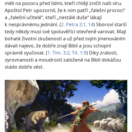
měli na pozoru před lidmi, kteří chtějí zničit naši víru.
Apoštol Petr upozornil, že k nim patří „falešní proroci“
a „falešní učitelé“, kteří „nestálé duše“ lákají
k nesprávnému jednání. (
2. Petra 2:1,
14
) Sboroví starší
tedy někdy musí své spoluvěřící otevřeně varovat. Mají
bohaté životní zkušenosti a už před svým jmenováním
dávali najevo, že dobře znají Bibli a jsou schopní
správně vyučovat. (
1. Tim. 3:2;
Tit. 1:9
) Díky zralosti,
vyrovnanosti a moudrosti založené na Bibli dokážou
stádo dobře vést.