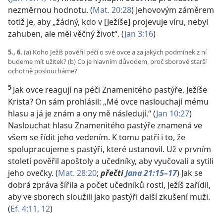
nezměrnou hodnotu. (
Mat. 20:28
) Jehovovým záměrem
totiž je, aby „žádný, kdo v [Ježíše] projevuje víru, nebyl
zahuben, ale měl věčný život“. (
Jan 3:16
)
5., 6.
(a) Koho Ježíš pověřil péčí o své ovce a za jakých podmínek z ní
budeme mít užitek? (b) Co je hlavním důvodem, proč sborové starší
ochotně posloucháme?
5
Jak ovce reagují na péči Znamenitého pastýře, Ježíše
Krista? On sám prohlásil: „Mé ovce naslouchají mému
hlasu a já je znám a ony mě následují.“ (
Jan 10:27
)
Naslouchat hlasu Znamenitého pastýře znamená ve
všem se řídit jeho vedením. K tomu patří i to, že
spolupracujeme s pastýři, které ustanovil. Už v prvním
století pověřil apoštoly a učedníky, aby vyučovali a sytili
jeho ovečky. (
Mat. 28:20
;
přečti
Jana 21:15–17
) Jak se
dobrá zpráva šířila a počet učedníků rostl, Ježíš zařídil,
aby ve sborech sloužili jako pastýři další zkušení muži.
(
Ef. 4:11, 12
)