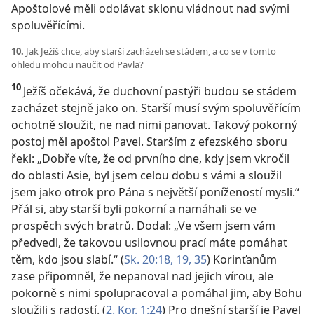
Apoštolové měli odolávat sklonu vládnout nad svými
spoluvěřícími.
10.
Jak Ježíš chce, aby starší zacházeli se stádem, a co se v tomto
ohledu mohou naučit od Pavla?
10
Ježíš očekává, že duchovní pastýři budou se stádem
zacházet stejně jako on. Starší musí svým spoluvěřícím
ochotně sloužit, ne nad nimi panovat. Takový pokorný
postoj měl apoštol Pavel. Starším z efezského sboru
řekl: „Dobře víte, že od prvního dne, kdy jsem vkročil
do oblasti Asie, byl jsem celou dobu s vámi a sloužil
jsem jako otrok pro Pána s největší ponížeností mysli.“
Přál si, aby starší byli pokorní a namáhali se ve
prospěch svých bratrů. Dodal: „Ve všem jsem vám
předvedl, že takovou usilovnou prací máte pomáhat
těm, kdo jsou slabí.“ (
Sk. 20:18, 19,
35
) Korinťanům
zase připomněl, že nepanoval nad jejich vírou, ale
pokorně s nimi spolupracoval a pomáhal jim, aby Bohu
sloužili s radostí. (
2. Kor. 1:24
) Pro dnešní starší je Pavel