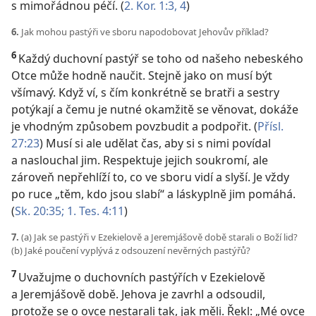
s mimořádnou péčí. (
2. Kor. 1:3, 4
)
6.
Jak mohou pastýři ve sboru napodobovat Jehovův příklad?
6
Každý duchovní pastýř se toho od našeho nebeského
Otce může hodně naučit. Stejně jako on musí být
všímavý. Když ví, s čím konkrétně se bratři a sestry
potýkají a čemu je nutné okamžitě se věnovat, dokáže
je vhodným způsobem povzbudit a podpořit. (
Přísl.
27:23
) Musí si ale udělat čas, aby si s nimi povídal
a naslouchal jim. Respektuje jejich soukromí, ale
zároveň nepřehlíží to, co ve sboru vidí a slyší. Je vždy
po ruce „těm, kdo jsou slabí“ a láskyplně jim pomáhá.
(
Sk. 20:35;
1. Tes. 4:11
)
7.
(a) Jak se pastýři v Ezekielově a Jeremjášově době starali o Boží lid?
(b) Jaké poučení vyplývá z odsouzení nevěrných pastýřů?
7
Uvažujme o duchovních pastýřích v Ezekielově
a Jeremjášově době. Jehova je zavrhl a odsoudil,
protože se o ovce nestarali tak, jak měli. Řekl: „Mé ovce