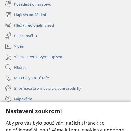
Požádejte o návštěvu
Najít shromáždění
(otevřeno
nové
Hledat regionální sjezd
(otevřeno
okno)
nové
Co je nového
okno)
Videa
Videa se zvukovým popisem
Hledat
Materiály pro lékaře
Informace pro média a vládní úředníky
Nápověda
Nastavení soukromí
Dary
(otevřeno
nové
Aby pro vás bylo používání našich stránek co
okno)
nejpříjemnější, používáme k tomu cookies a podobné
ONLINE KNIHOVNA Strážné věže