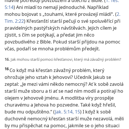
hlavně potřebují povzbuzení a útěchu z Bible. (
1. Tes.
5:14
) Ani mladí to nemají jednoduché. Například
mohou bojovat s „touhami, které provázejí mládí“. (
2.
Tim. 2:22
) Křesťanští starší pečují o své spoluvěřící při
pravidelných pastýřských návštěvách. Jejich cílem je
zjistit, s čím se potýkají, a předat jim něco
povzbudivého z Bible. Pokud starší přijdou na pomoc
včas, podaří se mnoha problémům předejít.
16.
Jak mohou starší pomoci křesťanovi, který má závažný problém?
16
Co když má křesťan závažný problém, který
ohrožuje jeho vztah k Jehovovi? Učedník Jakub se
zeptal: „Je mezi vámi někdo nemocný? Ať k sobě zavolá
starší muže sboru a ti ať se nad ním modlí a potírají ho
olejem v Jehovově jménu. A modlitba víry prospěje
churavému a Jehova ho pozvedne. Také když hřešil,
bude mu odpuštěno.“ (
Jak. 5:14, 15
) I když k sobě
duchovně nemocný křesťan starší muže nezavolá, měli
by mu přispěchat na pomoc, jakmile se o jeho situaci