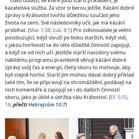
Další oblastí, ve které jdou starší příkladem, je
kazatelská služba. Za vzor si berou Ježíše. Kázání dobré
zprávy o Království tvořilo důležitou součást jeho
života na zemi. Své následovníky učil, jak má kázání
probíhat. (
Mar. 1:38;
Luk. 8:1
) Pro zvěstovatele je velmi
povzbuzující, když slouží po boku starších, když vidí,
s jakou horlivostí se do této důležité činnosti zapojují,
a když se od nich učí. Jestliže starší navzdory svému
nabitému programu pravidelně věnují kázání dobré
zprávy svůj čas a energii, členy sboru to motivuje, aby
byli stejně horliví. Starší jim mohou dávat dobrý příklad
také tím, že se připravují na shromáždění, podávají na
nich komentáře a zapojují se i do dalších činností
sboru, jako je úklid a údržba sálu Království. (
Ef. 5:15,
16
;
přečti
Hebrejcům 13:7
)