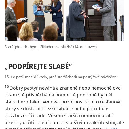
Starší jdou druhým příkladem ve službě (14. odstavec)
„PODPÍREJTE SLABÉ“
15.
Co patří mezi důvody, proč starší chodí na pastýřské návštěvy?
15
Dobrý pastýř neváhá a zraněné nebo nemocné ovci
okamžitě přispěchá na pomoc. A podobně by měl
starší bez otálení věnovat pozornost
spolukřesťanovi,
který se dostal do těžké situace nebo potřebuje
povzbuzení či radu. Věkem starší a nemocní bratři
a sestry určitě ocení pomoc s běžnými záležitostmi, ale