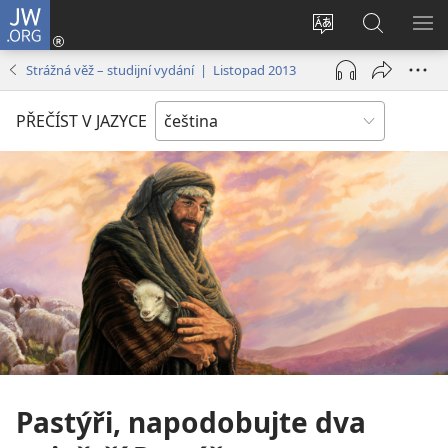
JW.ORG
Přihlásit
se
Změnit
Hledat
ZO
(otevřeno
jazyk
na
NA
Strážná věž – studijní vydání | Listopad 2013
nové
stránek
JW.ORG
okno)
PŘEČÍST V JAZYCE
Pastýři, napodobujte dva