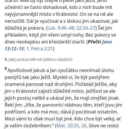
starší? Měli by být stejně trpěliví jako Ježíš. Jeho
učedníci se často dohadovali, kdo z nich bude mít
nejvýznamnější místo v Království. On se na ně ale
nerozčílil. Dál je vyučoval a s láskou jim ukazoval, jak
důležitá je pokora. (
Luk. 9:46–48;
22:24–27
) Šel jim
příkladem, když jim všem umyl nohy. Bez pokory se
dnes neobejdou ani křesťanští starší. (
Přečti
Jana
13:12–15
;
1. Petra 2:21
)
9.
Jaký postoj měli mít Ježíšovi učedníci?
9
Apoštolové Jakub a Jan zpočátku nevnímali úlohu
pastýřů tak jako Ježíš. Mysleli si, že být pastýřem
znamená panovat nad druhými. Požádali Ježíše, aby
jim v Království zajistil důležité místo. Ježíšovi se ale
jejich postoj nelíbil a ukázal jim, že mají smýšlet jinak.
Řekl jim: „Víte, že panovníci vládnou těm, kteří jsou jim
podřízení, a kdo má moc, dává ji pociťovat ostatním.
Mezi vámi to však musí být jiné. Kdo chce být velký, ať
je vaším služebníkem.“ (
Mat. 20:25, 26
,
Slovo na cestu
)