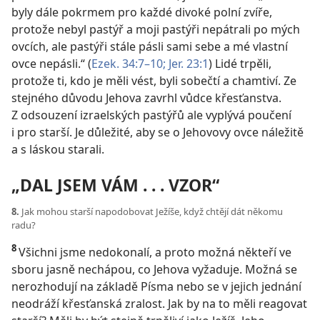
byly dále pokrmem pro každé divoké polní zvíře,
protože nebyl pastýř a moji pastýři nepátrali po mých
ovcích, ale pastýři stále pásli sami sebe a mé vlastní
ovce nepásli.“ (
Ezek. 34:7–10;
Jer. 23:1
) Lidé trpěli,
protože ti, kdo je měli vést, byli sobečtí a chamtiví. Ze
stejného důvodu Jehova zavrhl vůdce křesťanstva.
Z odsouzení izraelských pastýřů ale vyplývá poučení
i pro starší. Je důležité, aby se o Jehovovy ovce náležitě
a s láskou starali.
„DAL JSEM VÁM . . . VZOR“
8.
Jak mohou starší napodobovat Ježíše, když chtějí dát někomu
radu?
8
Všichni jsme nedokonalí, a proto možná někteří ve
sboru jasně nechápou, co Jehova vyžaduje. Možná se
nerozhodují na základě Písma nebo
se v jejich jednání
neodráží křesťanská zralost. Jak by na to měli reagovat