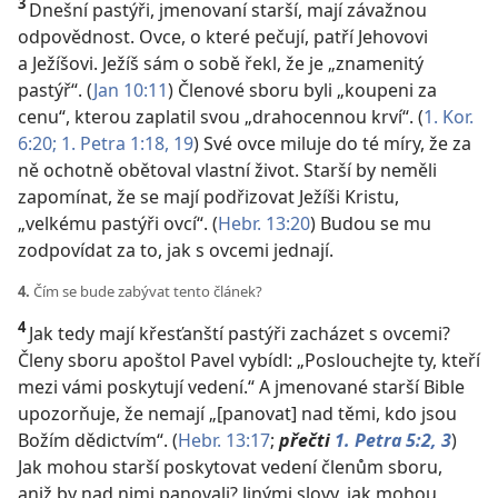
3
Dnešní pastýři, jmenovaní starší, mají závažnou
odpovědnost. Ovce, o které pečují, patří Jehovovi
a Ježíšovi. Ježíš sám o sobě řekl, že je „znamenitý
pastýř“. (
Jan 10:11
) Členové sboru byli „koupeni za
cenu“, kterou zaplatil svou „drahocennou krví“. (
1. Kor.
6:20;
1. Petra 1:18, 19
) Své ovce miluje do té míry, že za
ně ochotně obětoval vlastní život. Starší by neměli
zapomínat, že se mají podřizovat Ježíši Kristu,
„velkému pastýři ovcí“. (
Hebr.
13:20
) Budou se mu
zodpovídat za to, jak s ovcemi jednají.
4.
Čím se bude zabývat tento článek?
4
Jak tedy mají křesťanští pastýři zacházet s ovcemi?
Členy sboru apoštol Pavel vybídl: „Poslouchejte ty, kteří
mezi vámi poskytují vedení.“ A jmenované starší Bible
upozorňuje, že nemají „[panovat] nad těmi, kdo jsou
Božím dědictvím“. (
Hebr. 13:17
;
přečti
1. Petra 5:2, 3
)
Jak mohou starší poskytovat vedení členům sboru,
aniž by nad nimi panovali? Jinými slovy, jak mohou