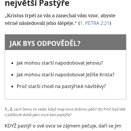
největší Pastýře
„Kristus trpěl za vás a zanechal vám vzor, abyste
1. PETRA 2:21
věrně následovali jeho šlépěje.“ (
)
JAK BYS ODPOVĚDĚL?
Jak mohou starší napodobovat Jehovu?
Jak mohou starší napodobovat Ježíše Krista?
Proč starší chodí na pastýřské návštěvy?
1., 2.
(a) K čemu to vede, když mají ovce dobrou péči? (b) Proč byli lidé
v Ježíšově době jako ovce bez pastýře?
KDYŽ pastýř o své ovce se zájmem pečuje, daří se jim