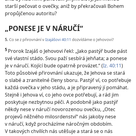
starší pečovat o ovečky, aniž by překračovali Bohem
propůjčenou autoritu?
„PONESE JE V NÁRUČÍ“
5.
Co se z přirovnání v
Izajášovi 40:11
dozvídáme o Jehovovi?
5
Prorok Izajáš o Jehovovi řekl: „Jako pastýř bude pást
své vlastní stádo. Svou paží sesbírá jehňata; a ponese
je v náručí. Kojící bude opatrně provázet.“ (
Iz. 40:11
)
Toto působivé přirovnání ukazuje, že Jehova se stará
o slabé a zranitelné členy sboru. Pastýř ví, co potřebuje
každá ovečka v jeho stádu, a je připravený jí pomáhat.
Stejně i Jehova ví, co jeho ovce potřebují, a rád jim
poskytuje nezbytnou péči. A podobně jako pastýř
někdy nese v náručí novorozenou ovečku, „Otec
projevů něžného milosrdenství“ nás jakoby nese
v náručí, když procházíme náročným obdobím.
V takových chvílích nás utěšuje a stará se o nás