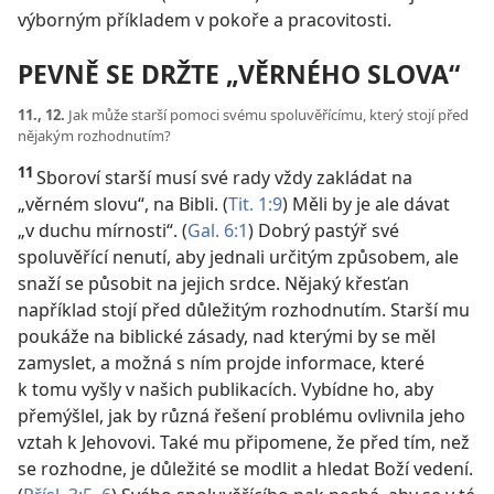
výborným příkladem v pokoře a pracovitosti.
PEVNĚ SE DRŽTE „VĚRNÉHO SLOVA“
11., 12.
Jak může starší pomoci svému spoluvěřícímu, který stojí před
nějakým rozhodnutím?
11
Sboroví starší musí své rady vždy zakládat na
„věrném slovu“, na Bibli. (
Tit. 1:9
) Měli by je ale dávat
„v duchu mírnosti“. (
Gal. 6:1
) Dobrý pastýř své
spoluvěřící nenutí, aby jednali určitým způsobem, ale
snaží se působit na jejich srdce. Nějaký křesťan
například stojí před důležitým rozhodnutím. Starší mu
poukáže na biblické zásady, nad kterými by se měl
zamyslet, a možná s ním projde informace, které
k tomu vyšly v našich publikacích. Vybídne ho, aby
přemýšlel, jak by různá řešení problému ovlivnila jeho
vztah k Jehovovi. Také mu připomene, že před tím, než
se rozhodne, je důležité se modlit a hledat Boží vedení.