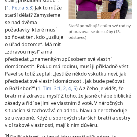
stali „příkladem stádu“.
(
1. Petra 5:3
) Jak to může
starší dělat? Zamysleme
se nad dvěma
Starší pomáhají členům své rodiny
požadavky, které musí
připravovat se do služby (13.
splňovat ten, kdo „usiluje
odstavec)
o úřad dozorce“. Má mít
„zdravou mysl“ a má
předsedat „znamenitým způsobem své vlastní
domácnosti“. Pokud má rodinu, musí ji příkladně vést.
Pavel se totiž zeptal: „Jestliže někdo vskutku neví, jak
předsedat své vlastní domácnosti, jak bude pečovat
o Boží sbor?“ (
1. Tim. 3:1, 2,
4, 5
) A z čeho je vidět, že
bratr má zdravou mysl? Z toho, že jasně chápe biblické
zásady a řídí se jimi ve vlastním životě. V náročných
situacích si zachovává chladnou hlavu a nerozhoduje
se ukvapeně. Když u sborových starších bratři a sestry
vidí takové vlastnosti, mají k nim důvěru.
14