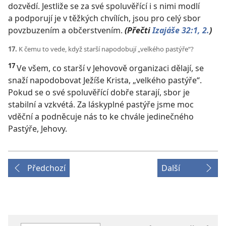
dozvědí. Jestliže se za své spoluvěřící i s nimi modlí
a podporují je v těžkých chvílích, jsou pro celý sbor
povzbuzením a občerstvením.
(Přečti
Izajáše 32:1, 2.
)
17.
K čemu to vede, když starší napodobují „velkého pastýře“?
17
Ve všem, co starší v Jehovově organizaci dělají, se
snaží napodobovat Ježíše Krista, „velkého pastýře“.
Pokud se o své spoluvěřící dobře starají, sbor je
stabilní a vzkvétá. Za láskyplné pastýře jsme moc
vděční a podněcuje nás to ke chvále jedinečného
Pastýře, Jehovy.
Předchozí
Další