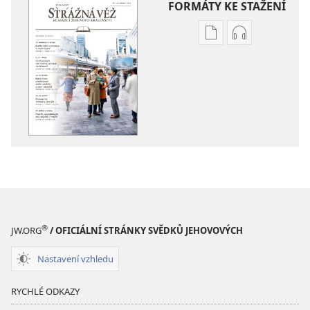
FORMÁTY KE STAŽENÍ
Formáty
Formáty
poblikací
audionahráv
ke
ke
stažení
stažení
STRÁŽNÁ
STRÁŽNÁ
VĚŽ –
VĚŽ –
STUDIJNÍ
STUDIJNÍ
VYDÁNÍ
VYDÁNÍ
Listopad 2013
Listopad 201
®
JW.ORG
/ OFICIÁLNÍ STRÁNKY SVĚDKŮ JEHOVOVÝCH
Nastavení vzhledu
RYCHLÉ ODKAZY