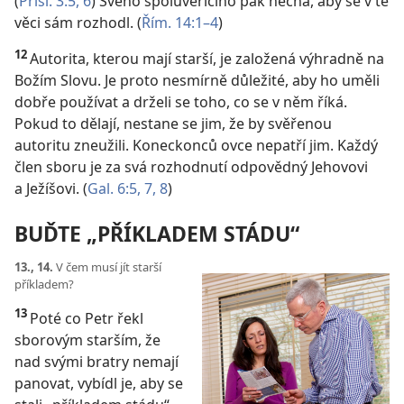
(
Přísl. 3:5, 6
) Svého spoluvěřícího pak nechá, aby se v té
věci sám rozhodl. (
Řím. 14:1–4
)
12
Autorita, kterou mají starší, je založená
výhradně na
Božím Slovu. Je proto nesmírně důležité, aby ho uměli
dobře používat a drželi se toho, co se v něm říká.
Pokud to dělají, nestane se jim, že by svěřenou
autoritu zneužili. Koneckonců ovce nepatří jim. Každý
člen sboru je za svá rozhodnutí odpovědný Jehovovi
a Ježíšovi. (
Gal. 6:5,
7, 8
)
BUĎTE „PŘÍKLADEM STÁDU“
13., 14.
V čem musí jít starší
příkladem?
13
Poté co Petr řekl
sborovým starším, že
nad svými bratry nemají
panovat, vybídl je, aby se