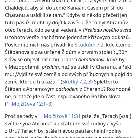
a . . . Lota . . . a svou snachu Sarai . . . a vyšli s ním z Uru
Chaldejců, aby šli do země Kanaán. Časem přišli do
Charanu a usídlili se tam.“ Kdyby si někdo přečetl jen
tuto pasáž, mohl by dojít k závěru, že to byl Abramův
otec Terach, kdo se ujal vedení. V
Překladu nového světa
u tohoto verše nacházíme jedenáct křížových odkazů.
Poslední z nich nás přivádí ke
Skutkům 7:2
, kde čteme
Štěpánova slova určená Židům v prvním století: „Bůh
slávy se objevil našemu praotci
Abrahamovi
, když byl
v Mezopotámii,
předtím
, než se usídlil v Charanu, a řekl
mu: ‚Vyjdi ze své země a od svých příbuzných a pojď do
země, kterou ti ukážu.‘“ (
Skutky 7:2, 3
) Spletl si to
Štěpán s Abramovým
odchodem
z Charanu? Rozhodně
ne, protože jde o část inspirovaného Božího slova.
(
1. Mojžíšova 12:1–3
)
Proč se tedy v
1. Mojžíšově 11:31
píše, že „Terach [vzal]
svého syna Abrama“ a ostatní ze své rodiny a vyšli
z Uru? Terach byl stále hlavou patriarchální rodiny