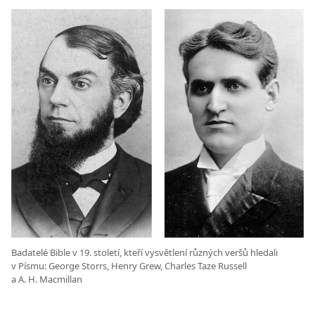
Badatelé Bible v 19. století, kteří vysvětlení různých veršů hledali
v Písmu: George Storrs, Henry Grew, Charles Taze Russell
a A. H. Macmillan