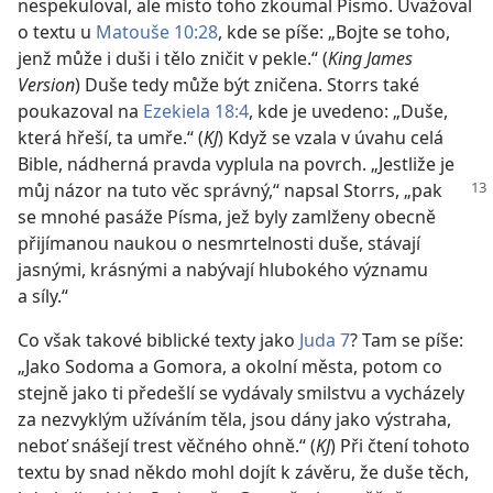
nespekuloval, ale místo toho zkoumal Písmo. Uvažoval
o textu u
Matouše 10:28
, kde se píše: „Bojte se toho,
jenž může i duši i tělo zničit v pekle.“ (
King James
Version
) Duše tedy může být zničena. Storrs také
poukazoval na
Ezekiela 18:4
, kde je uvedeno: „Duše,
která hřeší, ta umře.“ (
KJ
) Když se vzala v úvahu celá
Bible, nádherná pravda vyplula na povrch. „Jestliže je
můj názor na
tuto věc správný,“ napsal Storrs, „pak
se mnohé pasáže Písma, jež byly zamlženy obecně
přijímanou naukou o nesmrtelnosti duše, stávají
jasnými, krásnými a nabývají hlubokého významu
a síly.“
Co však takové biblické texty jako
Juda 7
? Tam se píše:
„Jako Sodoma a Gomora, a okolní města, potom co
stejně jako ti předešlí se vydávaly smilstvu a vycházely
za nezvyklým užíváním těla, jsou dány jako výstraha,
neboť snášejí trest věčného ohně.“ (
KJ
) Při čtení tohoto
textu by snad někdo mohl dojít k závěru, že duše těch,