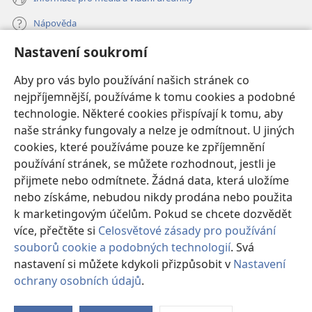
Nápověda
Nastavení soukromí
Dary
(otevřeno
nové
Aby pro vás bylo používání našich stránek co
okno)
nejpříjemnější, používáme k tomu cookies a podobné
ONLINE KNIHOVNA Strážné věže
(otevřeno
technologie. Některé cookies přispívají k tomu, aby
nové
®
JW Hub
naše stránky fungovaly a nelze je odmítnout. U jiných
okno)
(otevřeno
cookies, které používáme pouze ke zpříjemnění
nové
®
JW Library
okno)
používání stránek, se můžete rozhodnout, jestli je
přijmete nebo odmítnete. Žádná data, která uložíme
Watchtower Library
nebo získáme, nebudou nikdy prodána nebo použita
k marketingovým účelům. Pokud se chcete dozvědět
více, přečtěte si
Celosvětové zásady pro používání
souborů cookie a podobných technologií
. Svá
Copyright
© 2026 Watch Tower Bible and Tract Society of Pennsylvania.
nastavení si můžete kdykoli přizpůsobit v
Nastavení
PODMÍNKY POUŽITÍ
|
OCHRANA SOUKROMÍ
|
NASTAVENÍ
ochrany osobních údajů
.
Zo
SOUKROMÍ
o