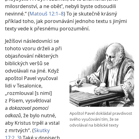
milosrdenství, a ne oběť‘, nebyli byste odsoudili
nevinné.“ (
Matouš 12:1–8
) To je skutečně krásný
příklad toho, jak porovnávání jednoho textu s jinými
texty vede k přesnému porozumění.
Ježíšovi následovníci se
tohoto vzoru drželi a při
objasňování některých
biblických veršů se
odvolávali na jiné. Když
apoštol Pavel vyučoval
lidi v Tesalonice,
„rozmlouval [s nimi]
z Písem, vysvětloval
a
dokazoval pomocí
Apoštol Pavel dokládal pravdivost
odkazů
, že bylo nutné,
svého vyučování tím, že se
aby Kristus trpěl a vstal
odvolával na biblické texty
z mrtvých“. (
Skutky
17:2, 3
) Také v dopisech,