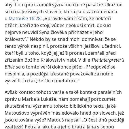
abychom porozuměli významu čtené pasáže? Ukažme
si to na Ježíšových slovech, která jsou zaznamenána
u
Matouše 16:28
: „Vpravdě vám říkám, že někteří
z těch, kteří zde stojí, vůbec neokusí smrt, dokud
nejprve neuvidí Syna člověka přicházet v jeho
království.“ Někdo by se snad mohl domnívat, že se
tento výrok nesplnil, protože všichni Ježíšovi učedníci,
kteří byli u toho, když jej Ježíš pronesl, zemřeli před
zřízením Božího Království v nebi. V díle
The Interpreter’s
Bible
se o tomto verši dokonce píše: „Předpověď se
nesplnila, a pozdější křesťané považovali za nutné
vysvětlit to tak, že šlo o metaforu.“
Avšak kontext tohoto verše a také kontext paralelních
zpráv u Marka a Lukáše, nám pomáhají porozumět
skutečnému významu tohoto biblického textu. Jaké
Matoušovo vyprávění následovalo hned po slovech, jež
jsou citována výše? Matouš napsal: „O šest dnů později
vzal Ježíš Petra a Jakuba a jeho bratra Jana s sebou