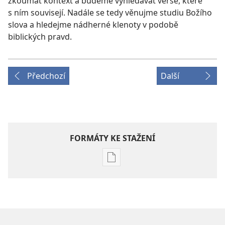
zkoumat kontext a budeme vyhledávat verše, které
s ním souvisejí. Nadále se tedy věnujme studiu Božího
slova a hledejme nádherné klenoty v podobě
biblických pravd.
Předchozí
Další
FORMÁTY KE STAŽENÍ
Formáty
poblikací
ke
stažení
STRÁŽNÁ
VĚŽ –