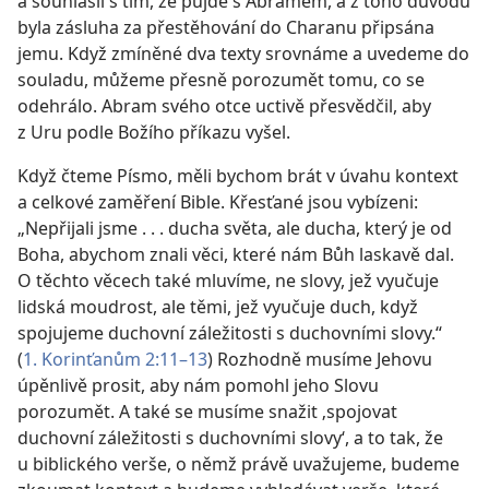
a souhlasil s tím, že půjde s Abramem, a z toho důvodu
byla zásluha za přestěhování do Charanu připsána
jemu. Když zmíněné dva texty srovnáme a uvedeme do
souladu, můžeme přesně porozumět tomu, co se
odehrálo. Abram svého otce uctivě přesvědčil, aby
z Uru podle Božího příkazu vyšel.
Když čteme Písmo, měli bychom brát v úvahu kontext
a celkové zaměření Bible. Křesťané jsou vybízeni:
„Nepřijali jsme . . . ducha světa, ale ducha, který je od
Boha, abychom znali věci, které nám Bůh laskavě dal.
O těchto věcech také mluvíme, ne slovy, jež vyučuje
lidská moudrost, ale těmi, jež vyučuje duch, když
spojujeme duchovní záležitosti s duchovními slovy.“
(
1. Korinťanům 2:11–13
) Rozhodně musíme Jehovu
úpěnlivě prosit, aby nám pomohl jeho Slovu
porozumět. A také se musíme snažit ‚spojovat
duchovní záležitosti s duchovními slovy‘, a to tak, že
u biblického verše, o němž právě uvažujeme, budeme