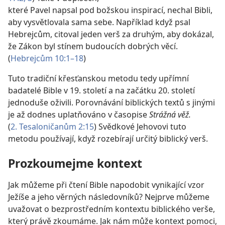
které Pavel napsal pod božskou inspirací, nechal Bibli,
aby vysvětlovala sama sebe. Například když psal
Hebrejcům, citoval jeden verš za druhým, aby dokázal,
že Zákon byl stínem budoucích dobrých věcí.
(
Hebrejcům 10:1–18
)
Tuto tradiční křesťanskou metodu tedy upřímní
badatelé Bible v 19. století a na začátku 20. století
jednoduše oživili. Porovnávání biblických textů s jinými
je až dodnes uplatňováno v časopise
Strážná věž.
(
2. Tesaloničanům 2:15
) Svědkové Jehovovi tuto
metodu používají, když rozebírají určitý biblický verš.
Prozkoumejme kontext
Jak můžeme při čtení Bible napodobit vynikající vzor
Ježíše a jeho věrných následovníků? Nejprve můžeme
uvažovat o bezprostředním kontextu biblického verše,
který právě zkoumáme. Jak nám může kontext pomoci,