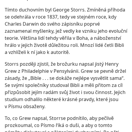
Tímto duchovním byl George Storrs. Zmíněná příhoda
se odehrála v roce 1837, tedy ve stejném roce, kdy
Charles Darwin do svého zápisníku poprvé
zaznamenal myšlenky, jež vedly ke vzniku jeho evoluční
teorie. Většina lidí tehdy věřila v Boha, a náboženství
hrálo v jejich životě důležitou roli. Mnozí lidé četli Bibli
a vzhlíželi k ní jako k autoritě.
Storrs později zjistil, že brožurku napsal jistý Henry
Grew z Philadelphie v Pensylvánii. Grew se pevně držel
zásady, že „Bible . . . se dokáže nejlépe vysvětlit sama“.
Se svými společníky studoval Bibli a měli přitom za cíl
přizpůsobit jejím radám svůj život i svou činnost. Jejich
studium odhalilo některé krásné pravdy, které jsou
v Písmu obsaženy.
To, co Grew napsal, Storrse podnítilo, aby pečlivě
prozkoumal, co Písmo říká o duši, a aby o tomto