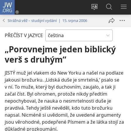
JW.ORG
Přihlásit
se
Změnit
Hledat
ZO
(otevřeno
jazyk
na
NA
Strážná věž – studijní vydání | 15. srpna 2006
nové
stránek
JW.ORG
okno)
PŘEČÍST V JAZYCE
„Porovnejme jeden biblický
verš s druhým“
JISTÝ muž jel vlakem do New Yorku a našel na podlaze
jakousi brožurku. ‚Lidská duše je smrtelná,‘ psalo se
v ní. To muže, který byl duchovním, zaujalo, a tak ji
začal číst. Byl ohromen, protože nikdy předtím
nepochyboval, že nauka o nesmrtelnosti duše je
pravdivá. Tehdy ještě nevěděl, kdo tuto brožurku
napsal. Nicméně si uvědomil, že uvedené argumenty
jsou věrohodné, podepřené Písmem a že látka stojí za
důkladné prozkoumání.