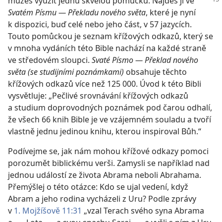
můžeš využít jednu skvělou pomůcku. Najdeš ji
ve
Svatém Písmu — Překladu nového světa
, které je nyní
k dispozici, buď celé nebo jeho část, v 57 jazycích.
Touto pomůckou je seznam křížových odkazů, který se
v mnoha vydáních této Bible nachází na každé straně
ve středovém sloupci.
Svaté Písmo — Překlad nového
světa (se studijními poznámkami)
obsahuje těchto
křížových odkazů více než 125 000. Úvod k této Bibli
vysvětluje: „Pečlivé srovnávání křížových odkazů
a studium doprovodných poznámek pod čarou odhalí,
že všech 66 knih Bible je ve vzájemném souladu a tvoří
vlastně jednu jedinou knihu, kterou inspiroval Bůh.“
Podívejme se, jak nám mohou křížové odkazy pomoci
porozumět biblickému verši. Zamysli se například nad
jednou událostí ze života Abrama neboli Abrahama.
Přemýšlej o této otázce: Kdo se ujal vedení, když
Abram a jeho rodina vycházeli z Uru? Podle zprávy
v
1. Mojžíšově 11:31
„vzal Terach svého syna Abrama