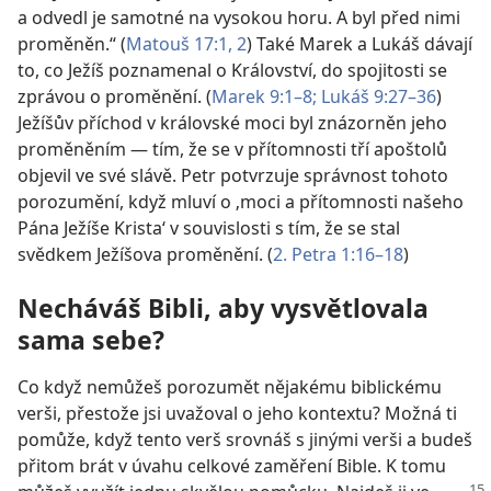
a odvedl je samotné na vysokou horu. A byl před nimi
proměněn.“ (
Matouš 17:1, 2
) Také Marek a Lukáš dávají
to, co Ježíš poznamenal o Království, do spojitosti se
zprávou o proměnění. (
Marek 9:1–8;
Lukáš 9:27–36
)
Ježíšův příchod v královské moci byl znázorněn jeho
proměněním — tím, že se v přítomnosti tří apoštolů
objevil ve své slávě. Petr potvrzuje správnost tohoto
porozumění, když mluví o ‚moci a přítomnosti našeho
Pána Ježíše Krista‘ v souvislosti s tím, že se stal
svědkem Ježíšova proměnění. (
2. Petra 1:16–18
)
Necháváš Bibli, aby vysvětlovala
sama sebe?
Co když nemůžeš porozumět nějakému biblickému
verši, přestože jsi uvažoval o jeho kontextu? Možná ti
pomůže, když tento verš srovnáš s jinými verši a budeš
přitom brát v úvahu celkové zaměření Bible. K tomu