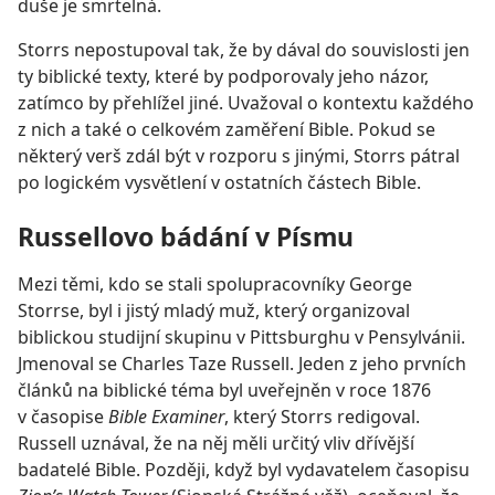
duše je smrtelná.
Storrs nepostupoval tak, že by dával do souvislosti jen
ty biblické texty, které by podporovaly jeho názor,
zatímco by přehlížel jiné. Uvažoval o kontextu každého
z nich a také o celkovém zaměření Bible. Pokud se
některý verš zdál být v rozporu s jinými, Storrs pátral
po logickém vysvětlení v ostatních částech Bible.
Russellovo bádání v Písmu
Mezi těmi, kdo se stali spolupracovníky George
Storrse, byl i jistý mladý muž, který organizoval
biblickou studijní skupinu v Pittsburghu v Pensylvánii.
Jmenoval se Charles Taze Russell. Jeden z jeho prvních
článků na biblické téma byl uveřejněn v roce 1876
v časopise
Bible Examiner
, který Storrs redigoval.
Russell uznával, že na něj měli určitý vliv dřívější
badatelé Bible. Později, když byl vydavatelem časopisu