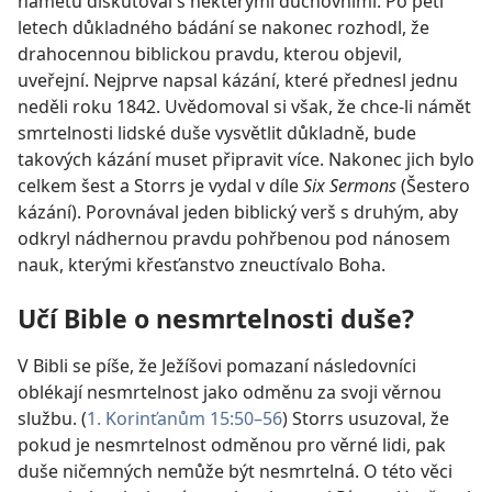
námětu diskutoval s některými duchovními. Po pěti
letech důkladného bádání se nakonec rozhodl, že
drahocennou biblickou pravdu, kterou objevil,
uveřejní. Nejprve napsal kázání, které přednesl jednu
neděli roku 1842. Uvědomoval si však, že chce-li námět
smrtelnosti lidské duše vysvětlit důkladně, bude
takových kázání muset připravit více. Nakonec jich bylo
celkem šest a Storrs je vydal v díle
Six Sermons
(Šestero
kázání). Porovnával jeden biblický verš s druhým, aby
odkryl nádhernou pravdu pohřbenou pod nánosem
nauk, kterými křesťanstvo zneuctívalo Boha.
Učí Bible o nesmrtelnosti duše?
V Bibli se píše, že Ježíšovi pomazaní následovníci
oblékají nesmrtelnost jako odměnu za svoji věrnou
službu. (
1. Korinťanům 15:50–56
) Storrs usuzoval, že
pokud je nesmrtelnost odměnou pro věrné lidi, pak
duše ničemných nemůže být nesmrtelná. O této věci