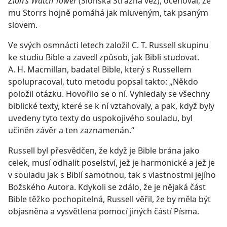
Zion’s Watch Tower
(Sionská Strážná věž), oceňoval, že
mu Storrs hojně pomáhá jak mluveným, tak psaným
slovem.
Ve svých osmnácti letech založil C. T. Russell skupinu
ke studiu Bible a zavedl způsob, jak Bibli studovat.
A. H. Macmillan, badatel Bible, který s Russellem
spolupracoval, tuto metodu popsal takto: „Někdo
položil otázku. Hovořilo se o ní. Vyhledaly se všechny
biblické texty, které se k ní vztahovaly, a pak, když byly
uvedeny tyto texty do uspokojivého souladu, byl
učiněn závěr a ten zaznamenán.“
Russell byl přesvědčen, že když je Bible brána jako
celek, musí odhalit poselství, jež je harmonické a jež je
v souladu jak s Biblí samotnou, tak s vlastnostmi jejího
Božského Autora. Kdykoli se zdálo, že je nějaká část
Bible těžko pochopitelná, Russell věřil, že by měla být
objasněna a vysvětlena pomocí jiných částí Písma.