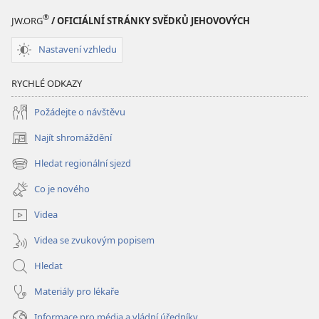
STUDIJNÍ
®
JW.ORG
/ OFICIÁLNÍ STRÁNKY SVĚDKŮ JEHOVOVÝCH
VYDÁNÍ
15. srpna 2006
Nastavení vzhledu
RYCHLÉ ODKAZY
Požádejte o návštěvu
Najít shromáždění
(otevřeno
nové
Hledat regionální sjezd
(otevřeno
okno)
nové
Co je nového
okno)
Videa
Videa se zvukovým popisem
Hledat
Materiály pro lékaře
Informace pro média a vládní úředníky