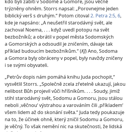
kdo byli zabiti v Sodomě a Gomoře, jsou věčně
trýzněny ohněm. Storrs napsal: „Porovnejme jeden
biblický verš s druhým.“ Potom citoval
2. Petra 2:5, 6
,
kde je napsáno: „A neušetřil starodávný svět, ale
zachoval Noema, . . . když uvedl potopu na svět
bezbožníků; a obrátil v popel města Sodomských
a Gomorských a odsoudil je zničením, dávaje tak
příklad budoucím bezbožníkům.“ (
KJ
) Ano, Sodoma
a Gomora byly obráceny v popel, byly navždy zničeny
i se svými obyvateli.
„Petrův dopis nám pomáhá knihu Juda pochopit,“
vysvětlil Storrs. „Společně zcela zřetelně ukazují, jakou
nelibost Bůh projevil vůči hříšníkům. . . . Soudy, jimiž
stihl starodávný svět, Sodomu a Gomoru, jsou stálou
neboli ‚věčnou‘ výstrahou a varováním čili ‚příkladem‘
všem lidem až do skonání světa.“ Juda tedy poukazuje
na to, že účinek ohně, který zničil Sodomu a Gomoru,
je věčný. To však nemění nic na skutečnosti, že lidská