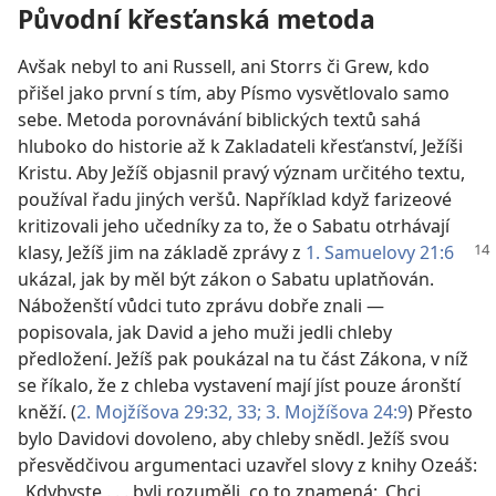
Původní křesťanská metoda
Avšak nebyl to ani Russell, ani Storrs či Grew, kdo
přišel jako první s tím, aby Písmo vysvětlovalo samo
sebe. Metoda porovnávání biblických textů sahá
hluboko do historie až k Zakladateli křesťanství, Ježíši
Kristu. Aby Ježíš objasnil pravý význam určitého textu,
používal řadu jiných veršů. Například když farizeové
kritizovali jeho učedníky za to, že o Sabatu otrhávají
klasy, Ježíš jim na základě
zprávy z
1. Samuelovy 21:6
ukázal, jak by měl být zákon o Sabatu uplatňován.
Náboženští vůdci tuto zprávu dobře znali —
popisovala, jak David a jeho muži jedli chleby
předložení. Ježíš pak poukázal na tu část Zákona, v níž
se říkalo, že z chleba vystavení mají jíst pouze áronští
kněží. (
2. Mojžíšova 29:32, 33;
3. Mojžíšova 24:9
) Přesto
bylo Davidovi dovoleno, aby chleby snědl. Ježíš svou
přesvědčivou argumentaci uzavřel slovy z knihy Ozeáš:
„Kdybyste . . . byli rozuměli, co to znamená: ‚Chci