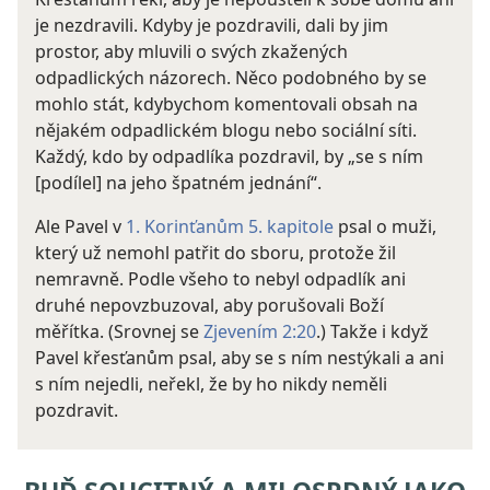
je nezdravili. Kdyby je pozdravili, dali by jim
prostor, aby mluvili o svých zkažených
odpadlických názorech. Něco podobného by se
mohlo stát, kdybychom komentovali obsah na
nějakém odpadlickém blogu nebo sociální síti.
Každý, kdo by odpadlíka pozdravil, by „se s ním
[podílel] na jeho špatném jednání“.
Ale Pavel v
1. Korinťanům 5. kapitole
psal o muži,
který už nemohl patřit do sboru, protože žil
nemravně. Podle všeho to nebyl odpadlík ani
druhé nepovzbuzoval, aby porušovali Boží
měřítka. (Srovnej se
Zjevením 2:20
.) Takže i když
Pavel křesťanům psal, aby se s ním nestýkali a ani
s ním nejedli, neřekl, že by ho nikdy neměli
pozdravit.