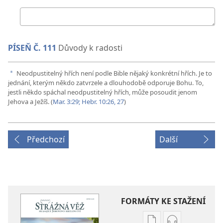
Moje
odpověď
PÍSEŇ Č. 111
Důvody k radosti
Neodpustitelný hřích není podle Bible nějaký konkrétní hřích. Je to
a
jednání, kterým někdo zatvrzele a dlouhodobě odporuje Bohu. To,
jestli někdo spáchal neodpustitelný hřích, může posoudit jenom
Jehova a Ježíš. (
Mar. 3:29;
Hebr. 10:26, 27
)
Předchozí
Další
FORMÁTY KE STAŽENÍ