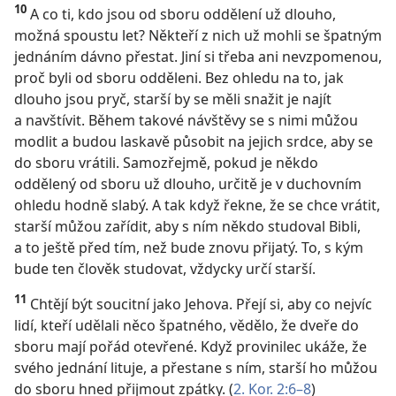
10
A co ti, kdo jsou od sboru oddělení už dlouho,
možná spoustu let? Někteří z nich už mohli se špatným
jednáním dávno přestat. Jiní si třeba ani nevzpomenou,
proč byli od sboru odděleni. Bez ohledu na to, jak
dlouho jsou pryč, starší by se měli snažit je najít
a navštívit. Během takové návštěvy se s nimi můžou
modlit a budou laskavě působit na jejich srdce, aby se
do sboru vrátili. Samozřejmě, pokud je někdo
oddělený od sboru už dlouho, určitě je v duchovním
ohledu hodně slabý. A tak když řekne, že se chce vrátit,
starší můžou zařídit, aby s ním někdo studoval Bibli,
a to ještě před tím, než bude znovu přijatý. To, s kým
bude ten člověk studovat, vždycky určí starší.
11
Chtějí být soucitní jako Jehova. Přejí si, aby co nejvíc
lidí, kteří udělali něco špatného, vědělo, že dveře do
sboru mají pořád otevřené. Když provinilec ukáže, že
svého jednání lituje, a přestane s ním, starší ho můžou
do sboru hned přijmout zpátky. (
2. Kor. 2:6–8
)