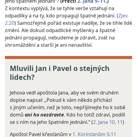
jeho špatném jednání“?
(Přečti
2. Jana 9–11
.)
Z kontextu vyplývá, že se tyhle verše vztahují na
odpadlíky a na ty, kdo propagují špatné jednání. (
Zjev.
2:20
) Samozřejmě pořád existuje naděje, že se tihle lidé
změní. Ale dokud odpadlické myšlenky a špatné
jednání propagují, nebudeme je zdravit, zvát na
shromáždění a starší je ani nenavštíví.
Mluvili Jan i Pavel o stejných
lidech?
Jehova vedl apoštola Jana, aby ve svém druhém
dopise napsal: „Pokud k vám někdo přichází
s jiným učením, než je toto, nepřijímejte ho k sobě
domů
ani ho nezdravte
. Kdo ho totiž zdraví, podílí
se s ním na jeho špatném jednání.“ (
2. Jana 10, 11
)
Apoštol Pavel křesťanům v
1. Korinťanům 5:11