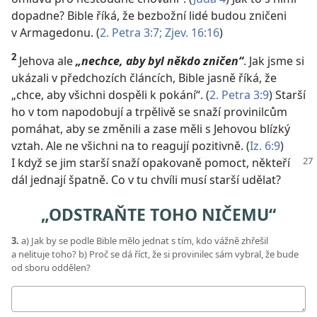
dopadne? Bible říká, že bezbožní lidé budou zničeni
v Armagedonu. (
2. Petra 3:7;
Zjev. 16:16
)
2
Jehova ale
„nechce, aby byl někdo zničen“
. Jak jsme si
ukázali v předchozích článcích, Bible jasně říká, že
„chce, aby všichni dospěli k pokání“. (
2. Petra 3:9
) Starší
ho v tom napodobují a trpělivě se snaží provinilcům
pomáhat, aby se změnili a zase měli s Jehovou blízký
vztah. Ale ne všichni na to reagují pozitivně. (
Iz. 6:9
)
I když se jim starší snaží opakovaně pomoct,
někteří
dál jednají špatně. Co v tu chvíli musí starší udělat?
„ODSTRAŇTE TOHO NIČEMU“
3.
a) Jak by se podle Bible mělo jednat s tím, kdo vážně zhřešil
a nelituje toho? b) Proč se dá říct, že si provinilec sám vybral, že bude
od sboru oddělen?
Moje
odpovědi