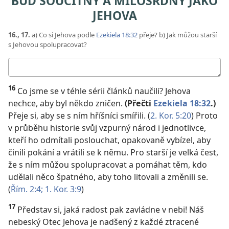
BUĎ SOUCITNÝ A MILOSRDNÝ JAKO
JEHOVA
16., 17.
a) Co si Jehova podle
Ezekiela 18:32
přeje? b) Jak můžou starší
s Jehovou spolupracovat?
Moje
odpovědi
16
Co jsme se v téhle sérii článků naučili? Jehova
nechce, aby byl někdo zničen.
(Přečti
Ezekiela 18:32
.)
Přeje si, aby se s ním hříšníci smířili. (
2. Kor. 5:20
) Proto
v průběhu historie svůj vzpurný národ i jednotlivce,
kteří ho odmítali poslouchat, opakovaně vybízel, aby
činili pokání a vrátili se k němu. Pro starší je velká čest,
že s ním můžou spolupracovat a pomáhat těm, kdo
udělali něco špatného, aby toho litovali a změnili se.
(
Řím. 2:4;
1. Kor. 3:9
)
17
Představ si, jaká radost pak zavládne v nebi! Náš
nebeský Otec Jehova je nadšený z každé ztracené