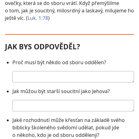
ovečky, která se do sboru vrátí. Když přemýšlíme
o tom, jak je soucitný, milosrdný a laskavý, milujeme ho
ještě víc. (
Luk. 1:78
)
JAK BYS ODPOVĚDĚL?
Proč musí být někdo od sboru oddělen?
Moje
odpověď
Jak můžou být starší soucitní jako Jehova?
Moje
odpověď
Jaké rozhodnutí může křesťan na základě svého
biblicky školeného svědomí udělat, pokud jde
o někoho, kdo je od sboru oddělený?