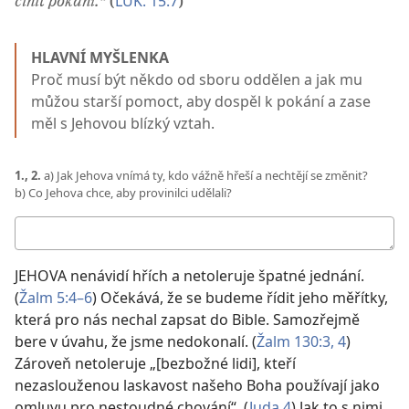
LUK. 15:7
činit pokání.“
(
)
HLAVNÍ MYŠLENKA
Proč musí být někdo od sboru oddělen a jak mu
můžou starší pomoct, aby dospěl k pokání a zase
měl s Jehovou blízký vztah.
1., 2.
a) Jak Jehova vnímá ty, kdo vážně hřeší a nechtějí se změnit?
b) Co Jehova chce, aby provinilci udělali?
Moje
odpovědi
JEHOVA nenávidí hřích a netoleruje špatné jednání.
(
Žalm 5:4–6
) Očekává, že se budeme řídit jeho měřítky,
která pro nás nechal zapsat do Bible. Samozřejmě
bere v úvahu, že jsme nedokonalí. (
Žalm 130:3, 4
)
Zároveň netoleruje „[bezbožné lidi], kteří
nezaslouženou laskavost našeho Boha používají jako
omluvu pro nestoudné chování“. (
Juda 4
) Jak to s nimi