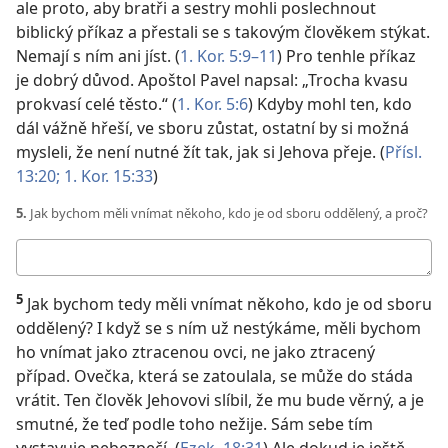
ale proto, aby bratři a sestry mohli poslechnout
biblický příkaz a přestali se s takovým člověkem stýkat.
Nemají s ním ani jíst. (
1. Kor. 5:9–11
) Pro tenhle příkaz
je dobrý důvod. Apoštol Pavel napsal: „Trocha kvasu
prokvasí celé těsto.“ (
1. Kor. 5:6
) Kdyby mohl ten, kdo
dál vážně hřeší, ve sboru zůstat, ostatní by si možná
mysleli, že není nutné žít tak, jak si Jehova přeje. (
Přísl.
13:20;
1. Kor. 15:33
)
5.
Jak bychom měli vnímat někoho, kdo je od sboru oddělený, a proč?
Moje
odpověď
5
Jak bychom tedy měli vnímat někoho, kdo je od sboru
oddělený? I když se s ním už nestýkáme, měli bychom
ho vnímat jako ztracenou ovci, ne jako ztracený
případ. Ovečka, která se zatoulala, se může do stáda
vrátit. Ten člověk Jehovovi slíbil, že mu bude věrný, a je
smutné, že teď podle toho nežije. Sám sebe tím