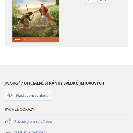
Formáty
Formáty
poblikací
audionahráv
ke
ke
stažení
stažení
STRÁŽNÁ
STRÁŽNÁ
VĚŽ –
VĚŽ –
STUDIJNÍ
STUDIJNÍ
VYDÁNÍ
VYDÁNÍ
Srpen 2024
Srpen 2024
®
JW.ORG
/ OFICIÁLNÍ STRÁNKY SVĚDKŮ JEHOVOVÝCH
Nastavení vzhledu
RYCHLÉ ODKAZY
Požádejte o návštěvu
Najít shromáždění