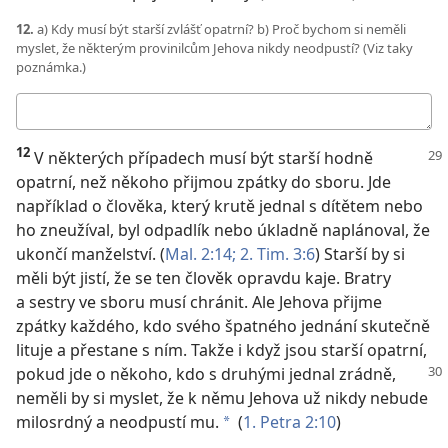
12.
a) Kdy musí být starší zvlášť opatrní? b) Proč bychom si neměli
myslet, že některým provinilcům Jehova nikdy neodpustí? (Viz taky
poznámka.)
Moje
odpovědi
12
V některých případech musí být starší hodně
opatrní, než někoho přijmou zpátky do sboru. Jde
například o člověka, který krutě jednal s dítětem nebo
ho zneužíval, byl odpadlík nebo úkladně naplánoval, že
ukončí manželství. (
Mal. 2:14;
2. Tim. 3:6
) Starší by si
měli být jistí, že se ten člověk opravdu kaje. Bratry
a sestry ve sboru musí chránit. Ale Jehova přijme
zpátky každého, kdo svého špatného jednání skutečně
lituje a přestane s ním. Takže i když jsou starší opatrní,
pokud jde o někoho,
kdo s druhými jednal zrádně,
neměli by si myslet, že k němu Jehova už nikdy nebude
milosrdný a neodpustí mu.
(
1. Petra 2:10
)
a