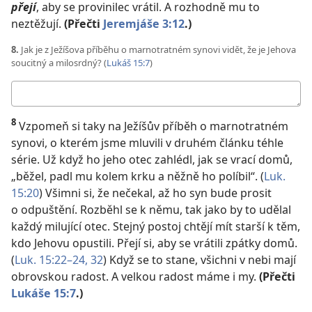
přejí
, aby se provinilec vrátil. A rozhodně mu to
neztěžují.
(Přečti
Jeremjáše 3:12
.)
8.
Jak je z Ježíšova příběhu o marnotratném synovi vidět, že je Jehova
soucitný a milosrdný? (
Lukáš 15:7
)
Moje
odpověď
8
Vzpomeň si taky na Ježíšův příběh o marnotratném
synovi, o kterém jsme mluvili v druhém článku téhle
série. Už když ho jeho otec zahlédl, jak se vrací domů,
„běžel, padl mu kolem krku a něžně ho políbil“. (
Luk.
15:20
) Všimni si, že nečekal, až ho syn bude prosit
o odpuštění. Rozběhl se k němu, tak jako by to udělal
každý milující otec. Stejný postoj chtějí mít starší k těm,
kdo Jehovu opustili. Přejí si, aby se vrátili zpátky domů.
(
Luk. 15:22–24,
32
) Když se to stane, všichni v nebi mají
obrovskou radost. A velkou radost máme i my.
(Přečti
Lukáše 15:7
.)