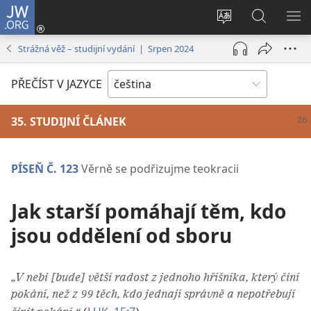
JW.ORG
Přihlásit
se
Změnit
Hledat
ZO
(otevřeno
jazyk
na
NA
Strážná věž – studijní vydání | Srpen 2024
nové
stránek
JW.ORG
okno)
PŘEČÍST V JAZYCE
35. STUDIJNÍ ČLÁNEK
PÍSEŇ Č. 123
Věrně se podřizujme teokracii
Jak starší pomáhají těm, kdo
jsou oddělení od sboru
„V nebi [bude] větší radost z jednoho hříšníka, který činí
pokání, než z 99 těch, kdo jednají správně a nepotřebují