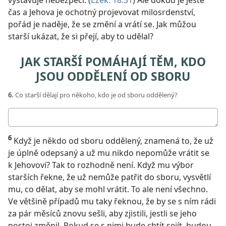
vystavuje nebezpečí. (
Ezek. 18:31
) Ale dokud je ještě
čas a Jehova je ochotný projevovat milosrdenství,
pořád je naděje, že se změní a vrátí se. Jak můžou
starší ukázat, že si přejí, aby to udělal?
JAK STARŠÍ POMÁHAJÍ TĚM, KDO
JSOU ODDĚLENÍ OD SBORU
6.
Co starší dělají pro někoho, kdo je od sboru oddělený?
Moje
odpověď
6
Když je někdo od sboru oddělený, znamená to, že už
je úplně odepsaný a už mu nikdo nepomůže vrátit se
k Jehovovi? Tak to rozhodně není. Když mu výbor
starších řekne, že už nemůže patřit do sboru, vysvětlí
mu, co dělat, aby se mohl vrátit. To ale není všechno.
Ve většině případů mu taky řeknou, že by se s ním rádi
za pár měsíců znovu sešli, aby zjistili, jestli se jeho
postoj změnil. Pokud se s nimi bude chtít sejít, budou