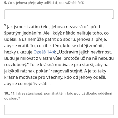
9.
Co si Jehova přeje, aby udělali ti, kdo vážně hřeší?
Moje
odpověď
9
Jak jsme si zatím řekli, Jehova nezavírá oči před
špatným jednáním. Ale i když někdo nelituje toho, co
udělal, a už nemůže patřit do sboru, Jehova si přeje,
aby se vrátil. To, co cítí k těm, kdo se chtějí změnit,
hezky ukazuje
Ozeáš 14:4
: „Uzdravím jejich nevěrnost.
Budu je milovat z vlastní vůle, protože už na ně nebudu
rozzlobený.“ To je krásná motivace pro starší, aby na
jakýkoli náznak pokání reagovali stejně. A je to taky
krásná motivace pro všechny, kdo od Jehovy odešli,
aby se co nejdřív vrátili.
10., 11.
Jak se starší snaží pomáhat těm, kdo jsou už dlouho oddělení
od sboru?
Moje
odpověď