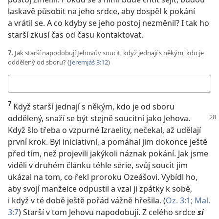
laskavě působit na jeho srdce, aby dospěl k pokání
a vrátil se. A co kdyby se jeho postoj nezměnil? I tak ho
starší zkusí čas od času kontaktovat.
7.
Jak starší napodobují Jehovův soucit, když jednají s někým, kdo je
oddělený od sboru? (
Jeremjáš 3:12
)
Moje
odpověď
7
Když starší jednají s někým, kdo je od sboru
oddělený, snaží se být stejně
soucitní jako Jehova.
Když šlo třeba o vzpurné Izraelity, nečekal, až udělají
první krok. Byl iniciativní, a pomáhal jim dokonce ještě
před tím, než projevili jakýkoli náznak pokání. Jak jsme
viděli v druhém článku téhle série, svůj soucit jim
ukázal na tom, co řekl proroku Ozeášovi. Vybídl ho,
aby svojí manželce odpustil a vzal ji zpátky k sobě,
i když v té době ještě pořád vážně hřešila. (
Oz. 3:1;
Mal.
3:7
) Starší v tom Jehovu napodobují. Z celého srdce
si