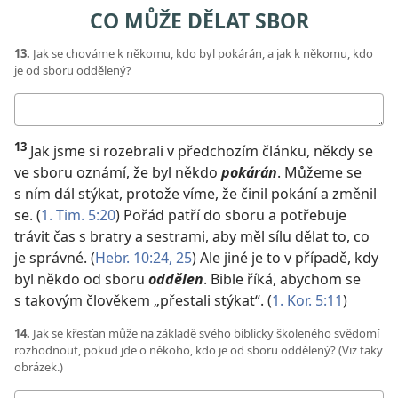
CO MŮŽE DĚLAT SBOR
13.
Jak se chováme k někomu, kdo byl pokárán, a jak k někomu, kdo
je od sboru oddělený?
Moje
odpověď
13
Jak jsme si rozebrali v předchozím článku, někdy se
ve sboru oznámí, že byl někdo
pokárán
. Můžeme se
s ním dál stýkat, protože víme, že činil pokání a změnil
se. (
1. Tim. 5:20
) Pořád patří do sboru a potřebuje
trávit čas s bratry a sestrami, aby měl sílu dělat to, co
je správné. (
Hebr. 10:24, 25
) Ale jiné je to v případě, kdy
byl někdo od sboru
oddělen
. Bible říká, abychom se
s takovým člověkem „přestali stýkat“. (
1. Kor. 5:11
)
14.
Jak se křesťan může na základě svého biblicky školeného svědomí
rozhodnout, pokud jde o někoho, kdo je od sboru oddělený? (Viz taky
obrázek.)