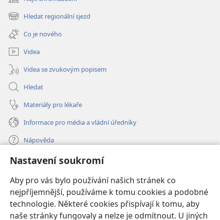
(otevřeno
nové
Hledat regionální sjezd
(otevřeno
okno)
nové
Co je nového
okno)
Videa
Videa se zvukovým popisem
Hledat
Materiály pro lékaře
Informace pro média a vládní úředníky
Nápověda
Nastavení soukromí
Dary
(otevřeno
nové
Aby pro vás bylo používání našich stránek co
okno)
nejpříjemnější, používáme k tomu cookies a podobné
ONLINE KNIHOVNA Strážné věže
(otevřeno
technologie. Některé cookies přispívají k tomu, aby
nové
®
JW Hub
naše stránky fungovaly a nelze je odmítnout. U jiných
okno)
(otevřeno