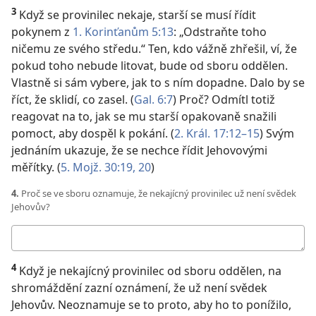
3
Když se provinilec nekaje, starší se musí řídit
pokynem z
1. Korinťanům 5:13
: „Odstraňte toho
ničemu ze svého středu.“ Ten, kdo vážně zhřešil, ví, že
pokud toho nebude litovat, bude od sboru oddělen.
Vlastně si sám vybere, jak to s ním dopadne. Dalo by se
říct, že sklidí, co zasel. (
Gal. 6:7
) Proč? Odmítl totiž
reagovat na to, jak se mu starší opakovaně snažili
pomoct, aby dospěl k pokání. (
2. Král. 17:12–15
) Svým
jednáním ukazuje, že se nechce řídit Jehovovými
měřítky. (
5. Mojž. 30:19, 20
)
4.
Proč se ve sboru oznamuje, že nekajícný provinilec už není svědek
Jehovův?
Moje
odpověď
4
Když je nekajícný provinilec od sboru oddělen, na
shromáždění zazní oznámení, že už není svědek
Jehovův. Neoznamuje se to proto, aby ho to ponížilo,