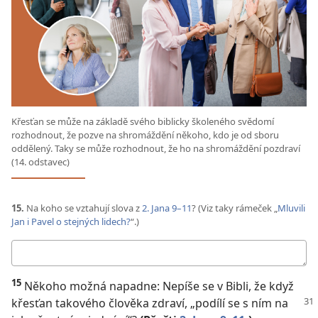
Křesťan se může na základě svého biblicky školeného svědomí
rozhodnout, že pozve na shromáždění někoho, kdo je od sboru
oddělený. Taky se může rozhodnout, že ho na shromáždění pozdraví
(14. odstavec)
15.
Na koho se vztahují slova z
2. Jana 9–11
? (Viz taky rámeček „
Mluvili
Jan i Pavel o stejných lidech?
“.)
Moje
odpověď
15
Někoho možná napadne: Nepíše se v Bibli, že když
křesťan takového člověka zdraví, „podílí se s ním
na