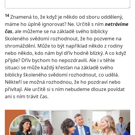
Moje
odpověď
14
Znamená to, že když je někdo od sboru oddělený,
máme ho úplně ignorovat? Ne. Určitě s ním
netrávíme
čas
, ale můžeme se na základě svého biblicky
školeného svědomí rozhodnout, že ho pozveme na
shromáždění. Může to být například někdo z rodiny
nebo někdo, kdo nám byl dřív hodně blízký. A co když
přijde? Dřív bychom ho nepozdravili. Ale i v téhle
situaci se může každý křesťan na základě svého
biblicky školeného svědomí rozhodnout, co udělá.
Někteří se možná rozhodnou, že ho pozdraví nebo
přivítají. Ale určitě si s ním nebudeme dlouze povídat
ani s ním trávit čas.