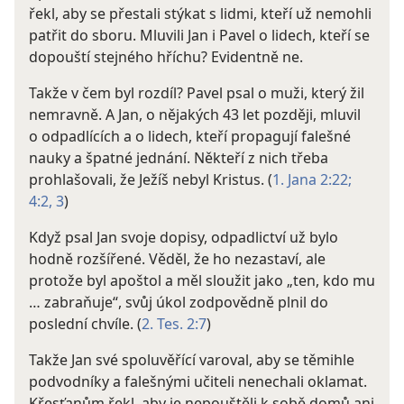
řekl, aby se přestali stýkat s lidmi, kteří už nemohli
patřit do sboru. Mluvili Jan i Pavel o lidech, kteří se
dopouští stejného hříchu? Evidentně ne.
Takže v čem byl rozdíl? Pavel psal o muži, který žil
nemravně. A Jan, o nějakých 43 let později, mluvil
o odpadlících a o lidech, kteří propagují falešné
nauky a špatné jednání. Někteří z nich třeba
prohlašovali, že Ježíš nebyl Kristus. (
1. Jana 2:22;
4:2, 3
)
Když psal Jan svoje dopisy, odpadlictví už bylo
hodně rozšířené. Věděl, že ho nezastaví, ale
protože byl apoštol a měl sloužit jako „ten, kdo mu
… zabraňuje“, svůj úkol zodpovědně plnil do
poslední chvíle. (
2. Tes. 2:7
)
Takže Jan své spoluvěřící varoval, aby se těmihle
podvodníky a falešnými učiteli nenechali oklamat.
Křesťanům řekl, aby je nepouštěli k sobě domů ani