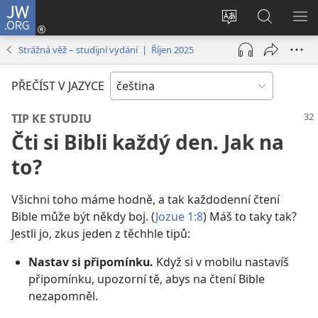
JW.ORG
Přihlásit
se
Změnit
Hledat
ZO
(otevřeno
jazyk
na
NA
Strážná věž – studijní vydání | Říjen 2025
nové
stránek
JW.ORG
okno)
PŘEČÍST V JAZYCE
TIP KE STUDIU
Čti si Bibli každý den. Jak na
to?
Všichni toho máme hodně, a tak každodenní čtení
Bible může být někdy boj. (
Jozue 1:8
) Máš to taky tak?
Jestli jo, zkus jeden z těchhle tipů:
Nastav si připomínku.
Když si v mobilu nastavíš
připomínku, upozorní tě, abys na čtení Bible
nezapomněl.