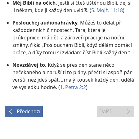
Měj Bibli na očích.
Jestli si čteš tištěnou Bibli, dej si
ji někam, kde ji každý den uvidíš. (
5. Mojž. 11:18
)
Poslouchej audionahrávky.
Můžeš to dělat při
každodenních činnostech. Tara, která je
průkopnice, má děti a zároveň pracuje na noční
směny, říká: „Poslouchám Bibli, když dělám domácí
práce, a díky tomu si zvládám číst Bibli každý den.“
Nevzdávej to.
Když se přes den stane něco
nečekaného a naruší ti to plány, přečti si aspoň pár
veršů, než jdeš spát. I malý kousek každý den, udělá
ve výsledku hodně. (
1. Petra 2:2
)
Předchozí
Další