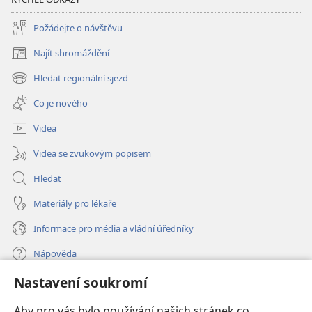
Požádejte o návštěvu
Najít shromáždění
(otevřeno
nové
Hledat regionální sjezd
(otevřeno
okno)
nové
Co je nového
okno)
Videa
Videa se zvukovým popisem
Hledat
Materiály pro lékaře
Informace pro média a vládní úředníky
Nápověda
Nastavení soukromí
Dary
(otevřeno
nové
Aby pro vás bylo používání našich stránek co