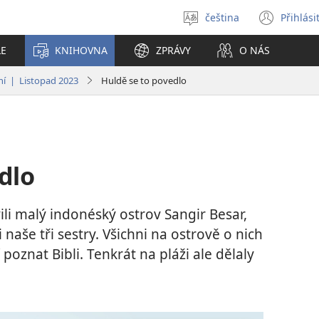
čeština
Přihlási
Vybrat
(ote
jazyk
nové
LE
KNIHOVNA
ZPRÁVY
O NÁS
okno
ání | Listopad 2023
Huldě se to povedlo
dlo
ili malý indonéský ostrov Sangir Besar,
naše tři sestry. Všichni na ostrově o nich
oznat Bibli. Tenkrát na pláži ale dělaly