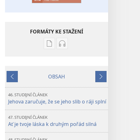
FORMÁTY KE STAŽENÍ
Formáty
Formáty
poblikací
audionahrávek
ke
ke
stažení
stažení
OBSAH
STRÁŽNÁ
STRÁŽNÁ
Předchozí
Další
VĚŽ –
VĚŽ –
STUDIJNÍ
STUDIJNÍ
46. STUDIJNÍ ČLÁNEK
VYDÁNÍ
VYDÁNÍ
Jehova zaručuje, že se jeho slib o ráji splní
Listopad 2023
Listopad 2023
47. STUDIJNÍ ČLÁNEK
Ať je tvoje láska k druhým pořád silná
48. STUDIJNÍ ČLÁNEK