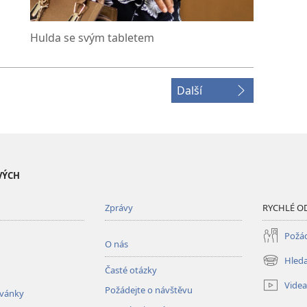
Hulda se svým tabletem
Další
VÝCH
Zprávy
RYCHLÉ O
Požád
O nás
Hleda
(otevřeno
Časté otázky
nové
Videa
Požádejte o návštěvu
okno)
zvánky