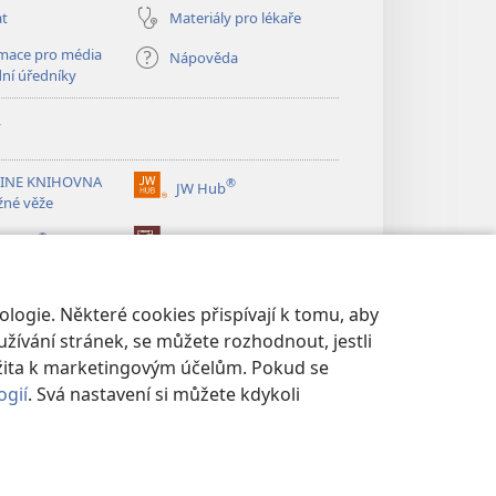
at
Materiály pro lékaře
mace pro média
Nápověda
dní úředníky
y
INE KNIHOVNA
®
JW Hub
(otevřeno
žné věže
nové
®
okno)
ibrary
Watchtower Library
logie. Některé cookies přispívají k tomu, aby
žívání stránek, se můžete rozhodnout, jestli
žita k marketingovým účelům. Pokud se
ogií
. Svá nastavení si můžete kdykoli
UKROMÍ
|
NASTAVENÍ SOUKROMÍ