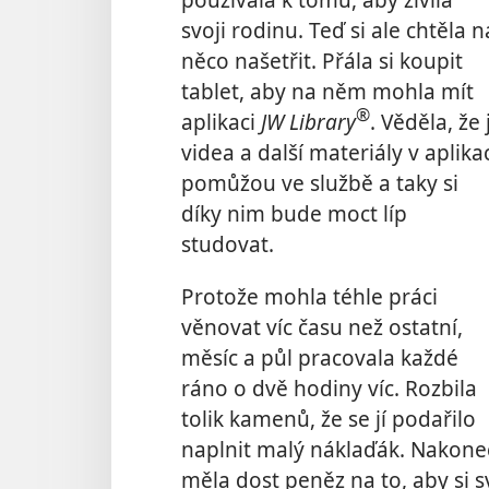
svoji rodinu. Teď si ale chtěla n
něco našetřit. Přála si koupit
tablet, aby na něm mohla mít
®
aplikaci
JW Library
. Věděla, že j
videa a další materiály v aplika
pomůžou ve službě a taky si
díky nim bude moct líp
studovat.
Protože mohla téhle práci
věnovat víc času než ostatní,
měsíc a půl pracovala každé
ráno o dvě hodiny víc. Rozbila
tolik kamenů, že se jí podařilo
naplnit malý náklaďák. Nakone
měla dost peněz na to, aby si s