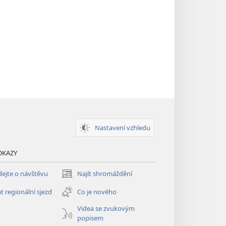
Nastavení vzhledu
DKAZY
ejte o návštěvu
Najít shromáždění
(otevřeno
nové
t regionální sjezd
Co je nového
okno)
Videa se zvukovým
popisem