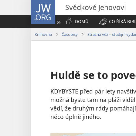
JW.ORG
Svědkové Jehovovi
DOMŮ
CO ŘÍKÁ BIB
Knihovna
Časopisy
Strážná věž – studijní vyd
Huldě se to pove
KDYBYSTE před pár lety navštív
možná byste tam na pláži viděli 
vědí, že druhým rády pomáhají p
něco úplně jiného.