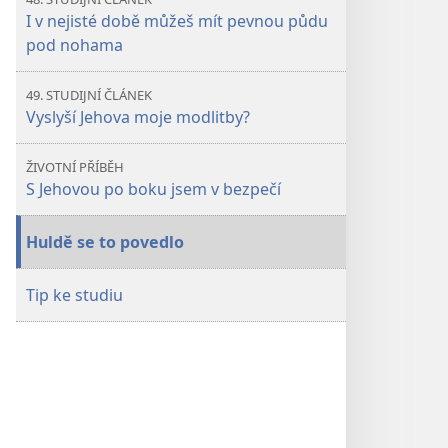
I v nejisté době můžeš mít pevnou půdu
pod nohama
49. STUDIJNÍ ČLÁNEK
Vyslyší Jehova moje modlitby?
ŽIVOTNÍ PŘÍBĚH
S Jehovou po boku jsem v bezpečí
Huldě se to povedlo
Tip ke studiu