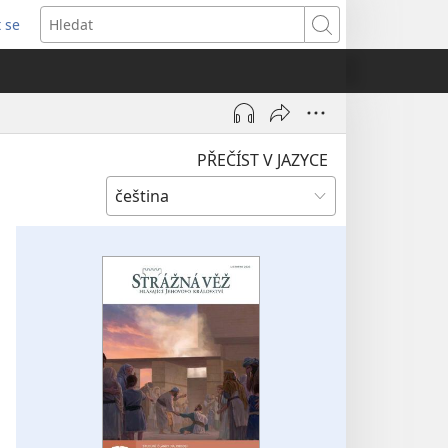
t se
vřeno
Hledat
)
PŘEČÍST V JAZYCE