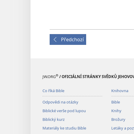
Předchozí
®
JW.ORG
/ OFICIÁLNÍ STRÁNKY SVĚDKŮ JEHOVO
Co říká Bible
Knihovna
Odpovědi na otázky
Bible
Biblické verše pod lupou
Knihy
Biblický kurz
Brožury
Materiály ke studiu Bible
Letáky a po