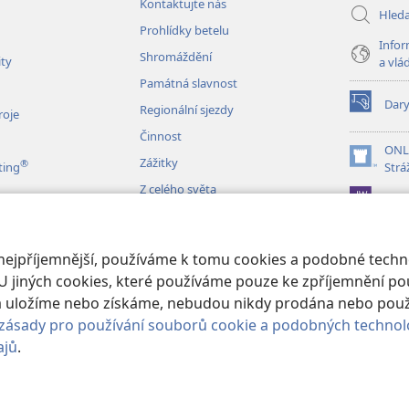
Kontaktujte nás
Hled
Prohlídky betelu
Infor
Shromáždění
ity
a vlá
Památná slavnost
Dar
Regionální sjezdy
(otevřeno
roje
nové
Činnost
okno)
ONL
Zážitky
®
(otevřeno
ting
Strá
nové
Z celého světa
JW L
okno)
izace
 nejpříjemnější, používáme k tomu cookies a podobné techno
é čtení Bible
U jiných cookies, které používáme pouze ke zpříjemnění pou
erá uložíme nebo získáme, nebudou nikdy prodána nebo pou
zásady pro používání souborů cookie a podobných technol
ajů
.
 and Tract Society of Pennsylvania.
PODMÍNKY POUŽITÍ
|
OCHRANA SO