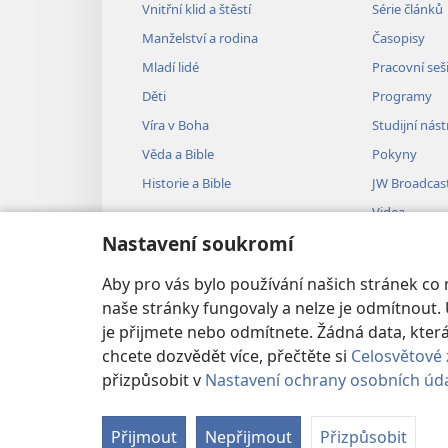
Vnitřní klid a štěstí
Série článků
Manželství a rodina
Časopisy
Mladí lidé
Pracovní seš
Děti
Programy
Víra v Boha
Studijní nást
Věda a Bible
Pokyny
Historie a Bible
JW Broadcas
Videa
Nastavení soukromí
Hudba
Audiodramat
Aby pro vás bylo používání našich stránek co
Dramatizovan
naše stránky fungovaly a nelze je odmítnout. 
je přijmete nebo odmítnete. Žádná data, kt
chcete dozvědět více, přečtěte si
Celosvětové 
přizpůsobit v
Nastavení ochrany osobních úd
Copyright
© 2026 Watch Tower Bible
Přijmout
Nepřijmout
Přizpůsobit