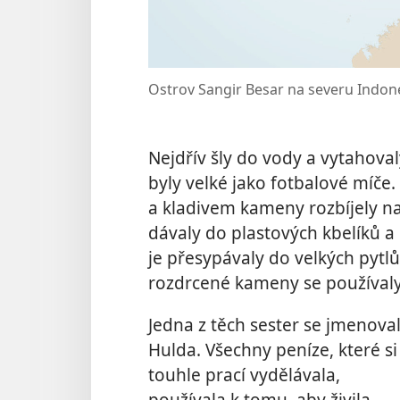
Ostrov Sangir Besar na severu Indon
Nejdřív šly do vody a vytahova
byly velké jako fotbalové míče.
a kladivem kameny rozbíjely na 
dávaly do plastových kbelíků 
je přesypávaly do velkých pytl
rozdrcené kameny se používaly
Jedna z těch sester se jmenova
Hulda. Všechny peníze, které si
touhle prací vydělávala,
používala k tomu, aby živila