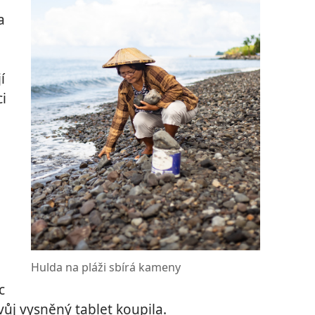
a
í
ci
Hulda na pláži sbírá kameny
c
vůj vysněný tablet koupila.