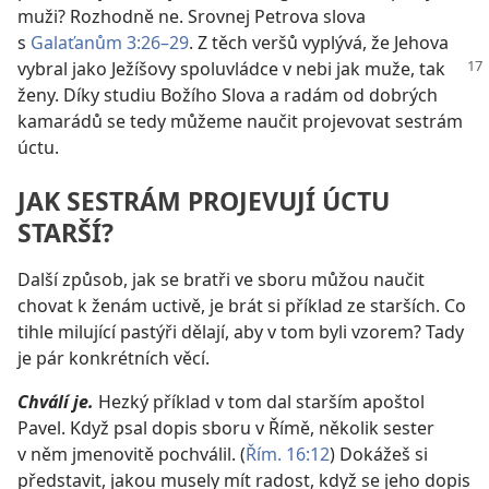
muži? Rozhodně ne. Srovnej Petrova slova
s
Galaťanům 3:26–29
. Z těch veršů vyplývá, že Jehova
vybral jako Ježíšovy spoluvládce
v nebi jak muže, tak
ženy. Díky studiu Božího Slova a radám od dobrých
kamarádů se tedy můžeme naučit projevovat sestrám
úctu.
JAK SESTRÁM PROJEVUJÍ ÚCTU
STARŠÍ?
Další způsob, jak se bratři ve sboru můžou naučit
chovat k ženám uctivě, je brát si příklad ze starších. Co
tihle milující pastýři dělají, aby v tom byli vzorem? Tady
je pár konkrétních věcí.
Chválí je.
Hezký příklad v tom dal starším apoštol
Pavel. Když psal dopis sboru v Římě, několik sester
v něm jmenovitě pochválil. (
Řím. 16:12
) Dokážeš si
představit, jakou musely mít radost, když se jeho dopis