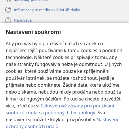
Informace pro média a vládní úředníky
Nápověda
Nastavení soukromí
Dary
(otevřeno
nové
Aby pro vás bylo používání našich stránek co
okno)
nejpříjemnější, používáme k tomu cookies a podobné
ONLINE KNIHOVNA Strážné věže
(otevřeno
technologie. Některé cookies přispívají k tomu, aby
nové
®
JW Hub
naše stránky fungovaly a nelze je odmítnout. U jiných
okno)
(otevřeno
cookies, které používáme pouze ke zpříjemnění
nové
®
JW Library
okno)
používání stránek, se můžete rozhodnout, jestli je
přijmete nebo odmítnete. Žádná data, která uložíme
Watchtower Library
nebo získáme, nebudou nikdy prodána nebo použita
k marketingovým účelům. Pokud se chcete dozvědět
více, přečtěte si
Celosvětové zásady pro používání
souborů cookie a podobných technologií
. Svá
nastavení si můžete kdykoli přizpůsobit v
Nastavení
Copyright
© 2026 Watch Tower Bible and Tract Society of Pennsylvania.
PODMÍNKY POUŽITÍ
|
OCHRANA SOUKROMÍ
|
NASTAVENÍ
ochrany osobních údajů
.