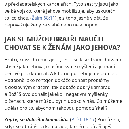
v překladatelských kancelářích. Tyto sestry jsou jako
velké vojsko, které Jehova mobilizuje, aby uskutečnil
to, co chce. (
Žalm 68:11
) Je z toho jasně vidět, že
nepovažuje ženy za slabé nebo neschopné.
JAK SE MŮŽOU BRATŘI NAUČIT
CHOVAT SE K ŽENÁM JAKO JEHOVA?
Bratři, když chceme zjistit, jestli se k sestrám chováme
stejně jako Jehova, musíme svoje myšlení a jednání
pečlivě prozkoumat. A k tomu potřebujeme pomoc.
Podobně jako rentgen dokáže odhalit problémy
s doslovným srdcem, tak dokáže dobrý kamarád
a Boží Slovo odhalit jakékoli negativní myšlenky
o ženách, které můžou být hluboko v nás. Co můžeme
udělat pro to, abychom takovou pomoc získali?
Zeptej se dobrého kamaráda.
(
Přísl. 18:17
) Pomůže ti,
když se obrátíš na kamaráda, kterému důvěřuješ