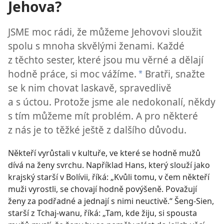
Jehova?
JSME moc rádi, že můžeme Jehovovi sloužit
spolu s mnoha skvělými ženami. Každé
z těchto sester, které jsou mu věrné a dělají
hodně práce, si moc vážíme.
Bratři, snažte
a
se k nim chovat laskavě, spravedlivě
a s úctou. Protože jsme ale nedokonalí, někdy
s tím můžeme mít problém. A pro některé
z nás je to těžké ještě z dalšího důvodu.
Někteří vyrůstali v kultuře, ve které se hodně mužů
dívá na ženy svrchu. Například Hans, který slouží jako
krajský starší v Bolívii, říká: „Kvůli tomu, v čem někteří
muži vyrostli, se chovají hodně povýšeně. Považují
ženy za podřadné a jednají s nimi neuctivě.“ Šeng-Sien,
starší z Tchaj-wanu, říká: „Tam, kde žiju, si spousta