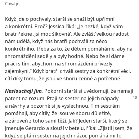
Chval je
Když jde o pochvaly, starší se snaží být upřímní
a konkrétní. Proč? Jessica říká: „Je hezké, když vám
bratr řekne ‚jsi moc šikovná‘. Ale zvlášť velkou radost
nám udělá, když nás bratři pochválí za něco
konkrétního, třeba za to, že dětem pomáháme, aby na
shromáždění seděly a byly hodné. Nebo že si dáme
práci s tím, abychom na shromáždění přivezly
zájemkyni.“ Když bratři chválí sestry za konkrétní věci,
cítí díky tomu, že jsou ve sboru cenné a potřebné.
Naslouchají jim.
Pokorní starší si uvědomují, že nemají
patent na rozum. Ptají se
sester na jejich nápady
a návrhy a pozorně si je vyslechnou. Tím sestrám
pomáhají, aby cítily, že jsou ve sboru důležité,
a zároveň z toho sami těží. Jak? Jeden starší, který se
jmenuje Gerardo a slouží v betelu, říká: „Zjistil jsem, že
když se ptám sester na jejich názor, pomáhá mi to