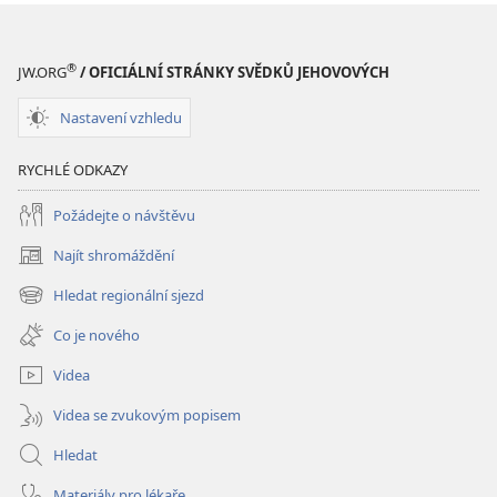
®
JW.ORG
/ OFICIÁLNÍ STRÁNKY SVĚDKŮ JEHOVOVÝCH
Nastavení vzhledu
RYCHLÉ ODKAZY
Požádejte o návštěvu
Najít shromáždění
(otevřeno
nové
Hledat regionální sjezd
(otevřeno
okno)
nové
Co je nového
okno)
Videa
Videa se zvukovým popisem
Hledat
Materiály pro lékaře