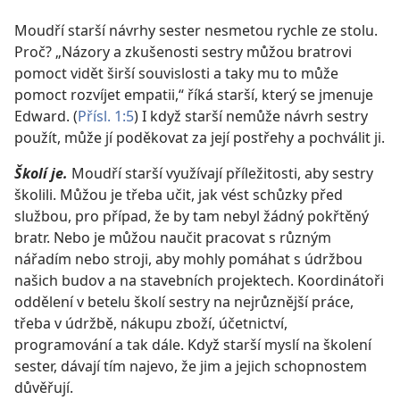
Moudří starší návrhy sester nesmetou rychle ze stolu.
Proč? „Názory a zkušenosti sestry můžou bratrovi
pomoct vidět širší souvislosti a taky mu to může
pomoct rozvíjet empatii,“ říká starší, který se jmenuje
Edward. (
Přísl. 1:5
) I když starší nemůže návrh sestry
použít, může jí poděkovat za její postřehy a pochválit ji.
Školí je.
Moudří starší využívají příležitosti, aby sestry
školili. Můžou je třeba učit, jak vést schůzky před
službou, pro případ, že by tam nebyl žádný pokřtěný
bratr. Nebo je můžou naučit pracovat s různým
nářadím nebo stroji, aby mohly pomáhat s údržbou
našich budov a na stavebních projektech. Koordinátoři
oddělení v betelu školí sestry na nejrůznější práce,
třeba v údržbě, nákupu zboží, účetnictví,
programování a tak dále. Když starší myslí na školení
sester, dávají tím najevo, že jim a jejich schopnostem
důvěřují.