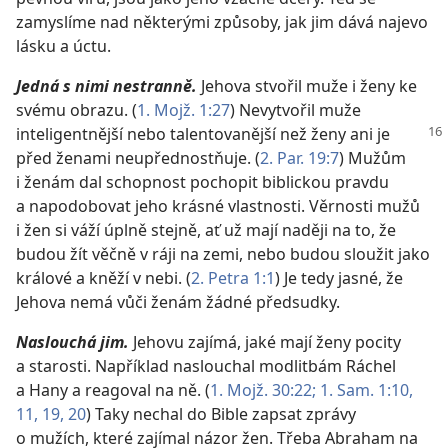
zamyslíme nad některými způsoby, jak jim dává najevo
lásku a úctu.
Jedná s nimi nestranně.
Jehova stvořil muže i ženy ke
svému obrazu. (
1. Mojž. 1:27
) Nevytvořil muže
inteligentnější nebo
talentovanější než ženy ani je
před ženami neupřednostňuje. (
2. Par. 19:7
) Mužům
i ženám dal schopnost pochopit biblickou pravdu
a napodobovat jeho krásné vlastnosti. Věrnosti mužů
i žen si váží úplně stejně, ať už mají naději na to, že
budou žít věčně v ráji na zemi, nebo budou sloužit jako
králové a kněží v nebi. (
2. Petra 1:1
) Je tedy jasné, že
Jehova nemá vůči ženám žádné předsudky.
Naslouchá jim.
Jehovu zajímá, jaké mají ženy pocity
a starosti. Například naslouchal modlitbám Ráchel
a Hany a reagoval na ně. (
1. Mojž. 30:22;
1. Sam. 1:10,
11,
19, 20
) Taky nechal do Bible zapsat zprávy
o mužích, které zajímal názor žen. Třeba Abraham na