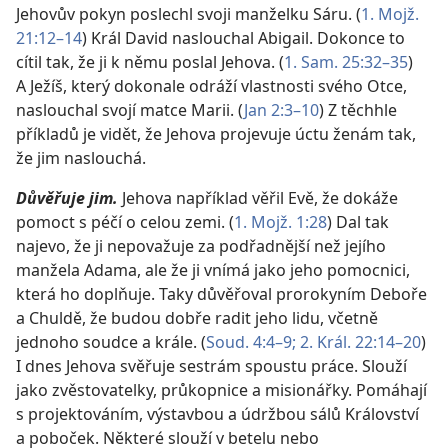
Jehovův pokyn poslechl svoji manželku Sáru. (
1. Mojž.
21:12–14
) Král David naslouchal Abigail. Dokonce to
cítil tak, že ji k němu poslal Jehova. (
1. Sam. 25:32–35
)
A Ježíš, který dokonale odráží vlastnosti svého Otce,
naslouchal svojí matce Marii. (
Jan 2:3–10
) Z těchhle
příkladů je vidět, že Jehova projevuje úctu ženám tak,
že jim naslouchá.
Důvěřuje jim.
Jehova například věřil Evě, že dokáže
pomoct s péčí o celou zemi. (
1. Mojž. 1:28
) Dal tak
najevo, že ji nepovažuje za podřadnější než jejího
manžela Adama, ale že ji vnímá jako jeho pomocnici,
která ho doplňuje. Taky důvěřoval prorokyním Deboře
a Chuldě, že budou dobře radit jeho lidu, včetně
jednoho soudce a krále. (
Soud. 4:4–9;
2. Král. 22:14–20
)
I dnes Jehova svěřuje sestrám spoustu práce. Slouží
jako zvěstovatelky, průkopnice a misionářky. Pomáhají
s projektováním, výstavbou a údržbou sálů Království
a poboček. Některé slouží v betelu nebo