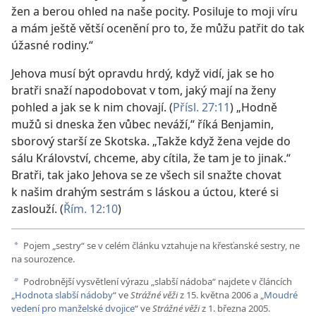
žen a berou ohled na naše pocity. Posiluje to moji víru
a mám ještě větší ocenění pro to, že můžu patřit do tak
úžasné rodiny.“
Jehova musí být opravdu hrdý, když vidí, jak se ho
bratři snaží napodobovat v tom, jaký mají na ženy
pohled a jak se k nim chovají. (
Přísl. 27:11
) „Hodně
mužů si dneska žen vůbec neváží,“ říká Benjamin,
sborový starší ze Skotska. „Takže když žena vejde do
sálu Království, chceme, aby cítila, že tam je to jinak.“
Bratři, tak jako Jehova se ze všech sil snažte chovat
k našim drahým sestrám s láskou a úctou, které si
zaslouží. (
Řím. 12:10
)
Pojem „sestry“ se v celém článku vztahuje na křesťanské sestry, ne
a
na sourozence.
Podrobnější vysvětlení výrazu „slabší nádoba“ najdete v článcích
b
„
Hodnota slabší nádoby
“ ve
Strážné věži
z 15. května 2006 a „
Moudré
vedení pro manželské dvojice
“ ve
Strážné věži
z 1. března 2005.