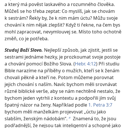
a který má pověst laskavého a rozumného člověka.
Můžeš se ho třeba zeptat: Co myslíš, jak se chovám
k sestrám? Řekly by, že k nim mám úctu? Můžu svoje
chování k nim nějak zlepšit? Když ti řekne, na čem bys
mohl zapracovat, nevymlouvej se. Místo toho ochotně
změň, co je potřeba.
Studuj Boží Slovo.
Nejlepší způsob, jak zjistit, jestli se
sestrami jednáme hezky, je prozkoumat svoje postoje
a chování pomocí Božího Slova. (
Hebr. 4:12
) Při studiu
Bible narazíme na příběhy o mužích, kteří se k ženám
chovali pěkně a kteří ne. Potom můžeme porovnat
jejich chování s naším. Navíc bychom měli srovnávat
různé biblické verše, aby se nám nechtěně nestalo, že
bychom jeden vytrhli z kontextu a podpořili jím svůj
špatný názor na ženy. Například podle
1. Petra 3:7
bychom měli manželkám projevovat „úctu jako
slabším, ženským nádobám“.
Znamená to, že jsou
b
podřadnější, že nejsou tak inteligentní a schopné jako