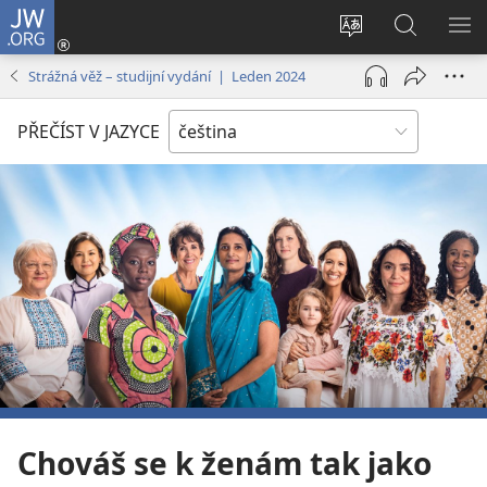
JW.ORG
Přihlásit
se
Změnit
Hledat
ZO
(otevřeno
jazyk
na
NA
Strážná věž – studijní vydání | Leden 2024
nové
stránek
JW.ORG
okno)
PŘEČÍST V JAZYCE
Chováš se k ženám tak jako