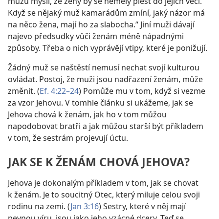
mužů myslí, že ženy by se neměly plést do jejich věcí.
Když se nějaký muž kamarádům zmíní, jaký názor má
na něco žena, mají ho za slabocha.“ Jiní muži dávají
najevo předsudky vůči ženám méně nápadnými
způsoby. Třeba o nich vyprávějí vtipy, které je ponižují.
Žádný muž se naštěstí nemusí nechat svojí kulturou
ovládat. Postoj, že muži jsou nadřazení ženám, může
změnit. (
Ef. 4:22–24
) Pomůže mu v tom, když si vezme
za vzor Jehovu. V tomhle článku si ukážeme, jak se
Jehova chová k ženám, jak ho v tom můžou
napodobovat bratři a jak můžou starší být příkladem
v tom, že sestrám projevují úctu.
JAK SE K ŽENÁM CHOVÁ JEHOVA?
Jehova je dokonalým příkladem v tom, jak se chovat
k ženám. Je to soucitný Otec, který miluje celou svoji
rodinu na zemi. (
Jan 3:16
) Sestry, které v něj mají
pevnou víru, jsou jako jeho vzácné dcery. Teď se