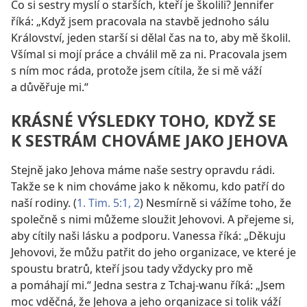
Co si sestry myslí o starších, kteří je školili? Jennifer
říká: „Když jsem pracovala na stavbě jednoho sálu
Království, jeden starší si dělal čas na to, aby mě školil.
Všímal si mojí práce a chválil mě za ni. Pracovala jsem
s ním moc ráda, protože jsem cítila, že si mě váží
a důvěřuje mi.“
KRÁSNÉ VÝSLEDKY TOHO, KDYŽ SE
K SESTRÁM CHOVÁME JAKO JEHOVA
Stejně jako Jehova máme naše sestry opravdu rádi.
Takže se k nim chováme jako k někomu, kdo patří do
naší rodiny. (
1. Tim. 5:1, 2
) Nesmírně si vážíme toho, že
společně s nimi můžeme sloužit Jehovovi. A přejeme si,
aby cítily naši lásku a podporu. Vanessa říká: „Děkuju
Jehovovi, že můžu patřit do jeho organizace, ve které je
spoustu bratrů, kteří jsou tady vždycky pro mě
a pomáhají mi.“ Jedna sestra z Tchaj-wanu říká: „Jsem
moc vděčná, že Jehova a jeho organizace si tolik váží