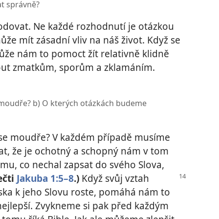
at správně?
odovat. Ne každé rozhodnutí je otázkou
ůže mít zásadní vliv na náš život. Když se
e nám to pomoct žít relativně klidně
out zmatkům, sporům a zklamáním.
moudře? b) O kterých otázkách budeme
se moudře? V každém případě musíme
t, že je ochotný a schopný nám v tom
mu, co nechal zapsat do svého Slova,
ečti
Jakuba 1:5–8
.)
Když svůj vztah
áska k jeho Slovu roste, pomáhá nám to
 nejlepší. Zvykneme si pak před každým