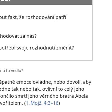
ut fakt, že rozhodování patří
zhodovat za nás?
otřebí svoje rozhodnutí změnit?
mu to vedlo?
 špatné emoce ovládne, nebo dovolí, aby
dne tak nebo tak, ovlivní to celý jeho
končilo smrtí jeho věrného bratra Abela
vořitelem. (
1. Mojž. 4:3–16
)