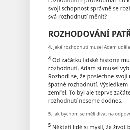
rozhodnutím prozkoumat, co k t
svoji schopnost správně se ro
svá rozhodnutí měnit?
ROZHODOVÁNÍ PATŘ
4.
Jaké rozhodnutí musel Adam udělat
4
Od začátku lidské historie mu
rozhodnutí. Adam si musel vybra
Rozhodl se, že poslechne svoji
špatné rozhodnutí. Výsledkem b
zemřel. To byl ale teprve zač
rozhodnutí neseme dodnes.
5.
Jak bychom se měli dívat na odpov
5
Někteří lidé si myslí, že život