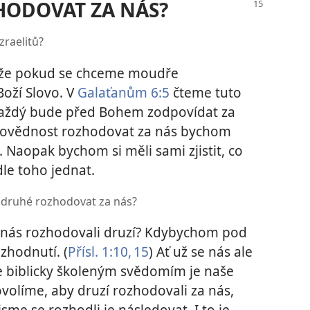
HODOVAT ZA NÁS?
zraelitů?
e, že pokud se chceme moudře
oží Slovo. V
Galaťanům 6:5
čteme tuto
každý bude před Bohem zodpovídat za
ovědnost rozhodovat za nás bychom
 Naopak bychom si měli sami zjistit, co
dle toho jednat.
druhé rozhodovat za nás?
a nás rozhodovali druzí? Kdybychom pod
ozhodnutí. (
Přísl. 1:10,
15
) Ať už se nás ale
 se biblicky školeným svědomím je naše
olíme, aby druzí rozhodovali za nás,
sme se rozhodli je následovat. I to je