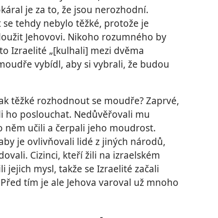
okáral je za to, že jsou nerozhodní.
 se tehdy nebylo těžké, protože je
loužit Jehovovi. Nikoho rozumného by
to Izraelité „[kulhali] mezi dvěma
 moudře vybídl, aby si vybrali, že budou
 tak těžké rozhodnout se moudře? Zaprvé,
ěli ho poslouchat. Nedůvěřovali mu
o něm učili a čerpali jeho moudrost.
 aby je ovlivňovali lidé z jiných národů,
ali. Cizinci, kteří žili na izraelském
i jejich mysl, takže se Izraelité začali
Před tím je ale Jehova varoval už mnoho