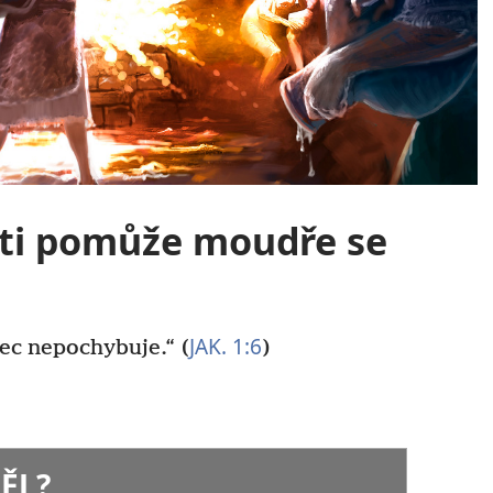
 ti pomůže moudře se
JAK. 1:6
ůbec nepochybuje.“ (
)
ĚL?