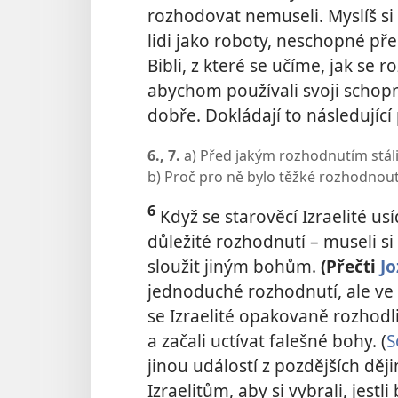
rozhodovat nemuseli. Myslíš si
lidi jako roboty, neschopné p
Bibli, z které se učíme, jak se
abychom používali svoji schopn
dobře. Dokládají to následující 
6., 7.
a) Před jakým rozhodnutím stáli 
b) Proč pro ně bylo těžké rozhodnou
6
Když se starověcí Izraelité usí
důležité rozhodnutí – museli si
sloužit jiným bohům.
(Přečti
Jo
jednoduché rozhodnutí, ale ve 
se Izraelité opakovaně rozhodl
a začali uctívat falešné bohy. (
S
jinou událostí z pozdějších ději
Izraelitům, aby si vybrali, jest