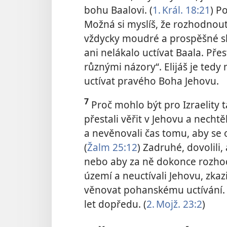
bohu Baalovi. (
1. Král. 18:21
) P
Možná si myslíš, že rozhodnout
vždycky moudré a prospěšné s
ani nelákalo uctívat Baala. Přes
různými názory“. Elijáš je tedy
uctívat pravého Boha Jehovu.
7
Proč mohlo být pro Izraelity
přestali věřit v Jehovu a necht
a nevěnovali čas tomu, aby se 
(
Žalm 25:12
) Zadruhé, dovolili,
nebo aby za ně dokonce rozhodov
území a neuctívali Jehovu, zkazil
věnovat pohanskému uctívání. 
let dopředu. (
2. Mojž. 23:2
)