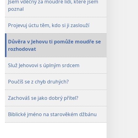
Jsem vděčný za moudré lidi, které jsem
Březen 2017
Březen 2017
poznal
Projevuj úctu těm, kdo si ji zaslouží
Důvěra v Jehovu ti pomůže moudře se
rozhodovat
Služ Jehovovi s úplným srdcem
Poučíš se z chyb druhých?
Zachováš se jako dobrý přítel?
Biblické jméno na starověkém džbánu