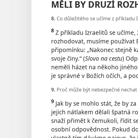
MĚLI BY DRUZÍ ROZ
8.
Co důležitého se učíme z příkladu I
8
Z příkladu Izraelitů se učím
rozhodovat, musíme používat B
připomínku: „Nakonec stejně 
svoje činy.“ (
Slovo na cestu
) Odp
neměli házet na někoho jiného.
je správné v Božích očích, a po
9.
Proč může být nebezpečné nechat 
9
Jak by se mohlo stát, že by z
jejich nátlakem dělali špatná r
snaží přimět k čemukoli, řídit
osobní odpovědnost. Pokud dov
vlastně tím dáváme najevo, že j