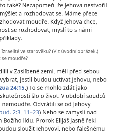
 to také? Nezapomeň, že Jehova nestvořil
řemýšlet a rozhodovat se. Máme přece
 rozhodovat moudře. Když Jehova chce,
ost se rozhodovat, myslí to s námi
příklady.
Izraelité ve starověku? (Viz úvodní obrázek.)
t se moudře?
dlili v Zaslíbené zemi, měli před sebou
 vybrat, jestli budou uctívat Jehovu, nebo
zua 24:15
.)
To se mohlo zdát jako
skutečnosti šlo o život. V období soudců
i nemoudře. Odvrátili se od Jehovy
oud. 2:3,
11–23
) Nebo se zamysli nad
n Božího lidu. Prorok Elijáš jasně řekl
li budou sloužit Jehovovi, nebo falešnému