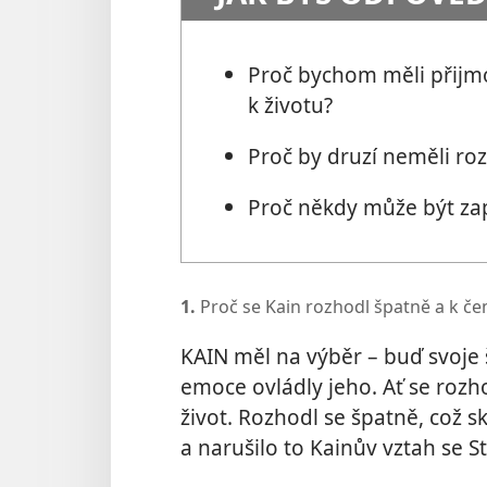
Proč bychom měli přijmo
k životu?
Proč by druzí neměli ro
Proč někdy může být zap
1.
Proč se Kain rozhodl špatně a k če
KAIN měl na výběr – buď svoje
emoce ovládly jeho. Ať se rozho
život. Rozhodl se špatně, což s
a narušilo to Kainův vztah se St