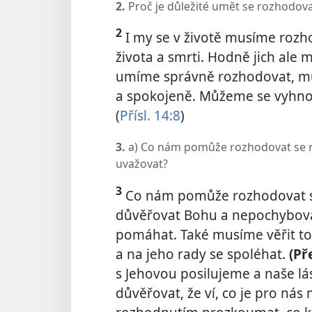
2.
Proč je důležité umět se rozhodov
2
I my se v životě musíme rozh
života a smrti. Hodně jich ale m
umíme správně rozhodovat, můž
a spokojeně. Můžeme se vyhn
(
Přísl. 14:8
)
3.
a) Co nám pomůže rozhodovat se 
uvažovat?
3
Co nám pomůže rozhodovat 
důvěřovat Bohu a nepochybova
pomáhat. Také musíme věřit to
a na jeho
rady se spoléhat.
(Př
s Jehovou posilujeme a naše l
důvěřovat, že ví, co je pro nás