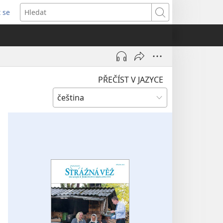
t se
vřeno
Hledat
)
PŘEČÍST V JAZYCE