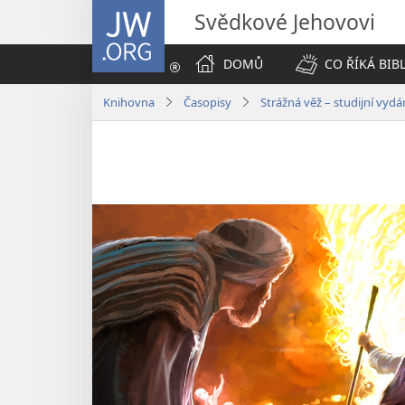
JW.ORG
Svědkové Jehovovi
DOMŮ
CO ŘÍKÁ BIB
Knihovna
Časopisy
Strážná věž – studijní vyd