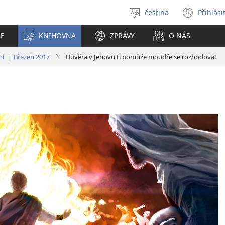
čeština
Přihlási
Vybrat
(ote
jazyk
nové
LE
KNIHOVNA
ZPRÁVY
O NÁS
okno
ání | Březen 2017
Důvěra v Jehovu ti pomůže moudře se rozhodovat