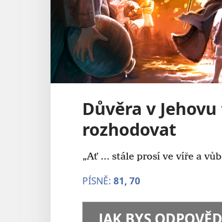
Důvěra v Jehovu
rozhodovat
„Ať ... stále prosí ve víře a v
PÍSNĚ:
81,
70
JAK BYS ODPOVĚD