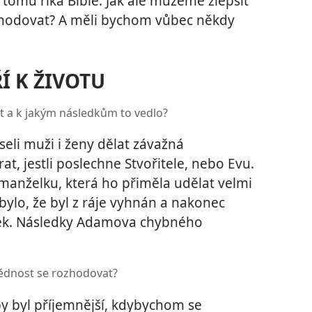
omu říká Bible. Jak ale můžeme zlepšit
zhodovat? A měli bychom vůbec někdy
Í K ŽIVOTU
 a k jakým následkům to vedlo?
seli muži i ženy dělat závažná
t, jestli poslechne Stvořitele, nebo Evu.
 manželku, která ho přiměla udělat velmi
ylo, že byl z ráje vyhnán a nakonec
átek. Následky Adamova chybného
ědnost se rozhodovat?
 by byl příjemnější, kdybychom se