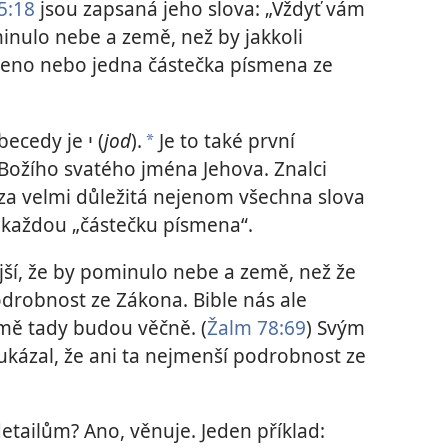
5:18
jsou zapsaná jeho slova: „Vždyť vám
inulo nebe a země, než by jakkoli
eno nebo jedna částečka písmena ze
Nejmenší písmeno hebrejské abecedy je י (
jod
).
Je to také první
a
ožího svatého jména Jehova. Znalci
za velmi důležitá nejenom všechna slova
 každou „částečku písmena“.
ější, že by pominulo nebe a země, než že
odrobnost ze Zákona. Bible nás ale
emě tady budou věčně. (
Žalm 78:69
) Svým
kázal, že ani ta nejmenší podrobnost ze
tailům? Ano, věnuje. Jeden příklad: