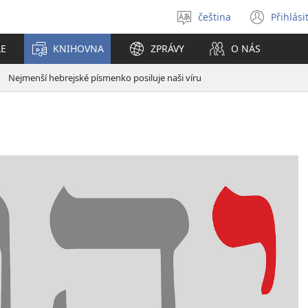
čeština
Přihlási
Vybrat
(ote
jazyk
nové
LE
KNIHOVNA
ZPRÁVY
O NÁS
okno
Nejmenší hebrejské písmenko posiluje naši víru