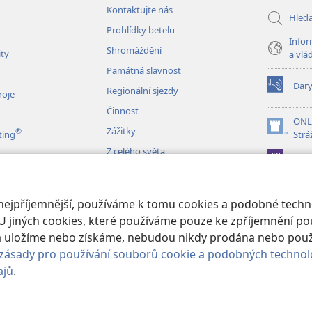
Kontaktujte nás
Hled
Prohlídky betelu
Infor
Shromáždění
ity
a vlá
Památná slavnost
Dar
Regionální sjezdy
(otevřeno
roje
nové
Činnost
okno)
ONL
Zážitky
®
(otevřeno
ting
Strá
nové
Z celého světa
JW L
okno)
izace
 nejpříjemnější, používáme k tomu cookies a podobné techno
é čtení Bible
U jiných cookies, které používáme pouze ke zpříjemnění pou
erá uložíme nebo získáme, nebudou nikdy prodána nebo pou
zásady pro používání souborů cookie a podobných technol
ajů
.
 and Tract Society of Pennsylvania.
PODMÍNKY POUŽITÍ
|
OCHRANA SO