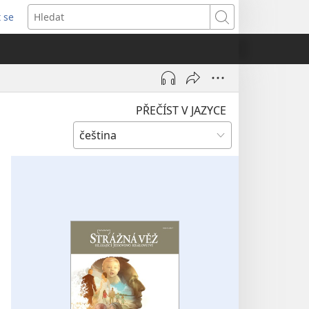
t se
vřeno
Hledat
)
PŘEČÍST V JAZYCE