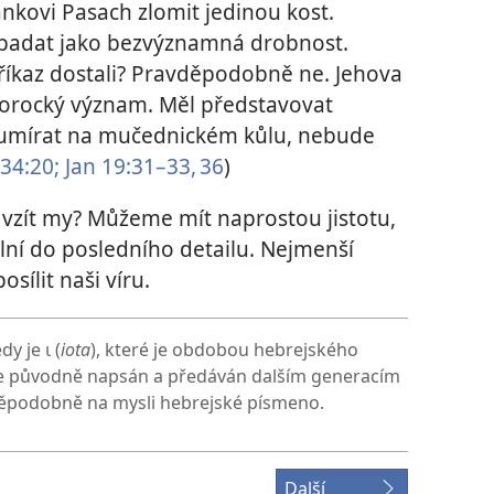
ánkovi Pasach zlomit jedinou kost.
ypadat jako bezvýznamná drobnost.
 příkaz dostali? Pravděpodobně ne. Jehova
prorocký význam. Měl představovat
 umírat na mučednickém kůlu, nebude
34:20;
Jan 19:31–33,
36
)
 vzít my? Můžeme mít naprostou jistotu,
plní do posledního detailu. Nejmenší
ílit naši víru.
 je ι (
iota
), které je obdobou hebrejského
ale původně napsán a předáván dalším generacím
vděpodobně na mysli hebrejské písmeno.
Další