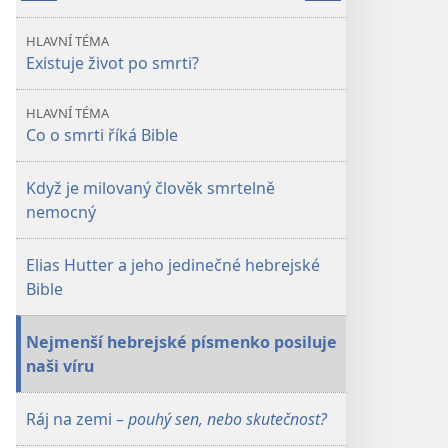
VĚŽ
VĚŽ
Život,
Život,
HLAVNÍ TÉMA
smrt. . .
smrt. . .
Existuje život po smrti?
a co
a co
dál?
dál?
HLAVNÍ TÉMA
Co o smrti říká Bible
Když je milovaný člověk smrtelně
nemocný
Elias Hutter a jeho jedinečné hebrejské
Bible
Nejmenší hebrejské písmenko posiluje
naši víru
Ráj na zemi –
pouhý sen, nebo skutečnost?