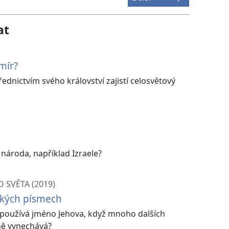
at
mír?
řednictvím svého království zajistí celosvětový
ároda, například Izraele?
 SVĚTA (2019)
ských písmech
používá jméno Jehova, když mnoho dalších
ně vynechává?