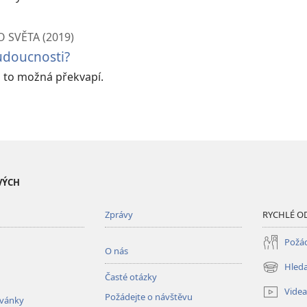
 SVĚTA (2019)
budoucnosti?
s to možná překvapí.
VÝCH
Zprávy
RYCHLÉ O
Požád
O nás
Hleda
(otevřeno
Časté otázky
nové
Videa
Požádejte o návštěvu
okno)
zvánky