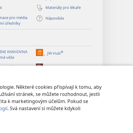
at
Materiály pro lékaře
mace pro média
Nápověda
dní úředníky
y
INE KNIHOVNA
®
JW Hub
(otevřeno
žné věže
nové
®
okno)
ibrary
Watchtower Library
logie. Některé cookies přispívají k tomu, aby
žívání stránek, se můžete rozhodnout, jestli
žita k marketingovým účelům. Pokud se
ogií
. Svá nastavení si můžete kdykoli
UKROMÍ
|
NASTAVENÍ SOUKROMÍ