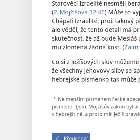
Starověcí Izraelité nesměli ber
(
2. Mojžíšova 12:46
) Může to v
Chápali Izraelité, proč takový
ale věděl, že tento detail má 
skutečnost, že až bude Mesiáš
mu zlomena žádná kost. (
Žalm 
Co si z Ježíšových slov můžeme
že všechny Jehovovy sliby se s
hebrejské písmenko tak může pos
Nejmenším písmenem řecké abecedy
a
písmene י (
jod
). Mojžíšův zákon byl 
v hebrejštině, a proto měl Ježíš pra
Předchozí