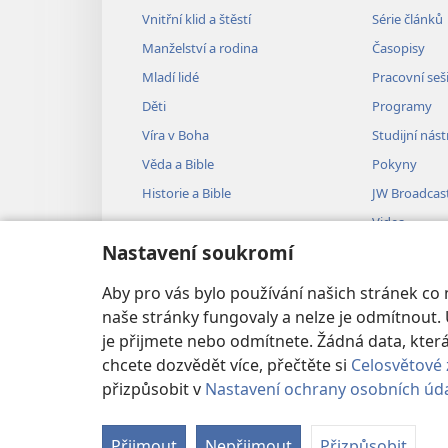
Vnitřní klid a štěstí
Série článků
Manželství a rodina
Časopisy
Mladí lidé
Pracovní seš
Děti
Programy
Víra v Boha
Studijní nást
Věda a Bible
Pokyny
Historie a Bible
JW Broadcas
Videa
Nastavení soukromí
Hudba
Audiodramat
Aby pro vás bylo používání našich stránek co
Dramatizovan
naše stránky fungovaly a nelze je odmítnout. 
je přijmete nebo odmítnete. Žádná data, kt
chcete dozvědět více, přečtěte si
Celosvětové 
přizpůsobit v
Nastavení ochrany osobních úd
Copyright
© 2026 Watch Tower Bible
Přijmout
Nepřijmout
Přizpůsobit