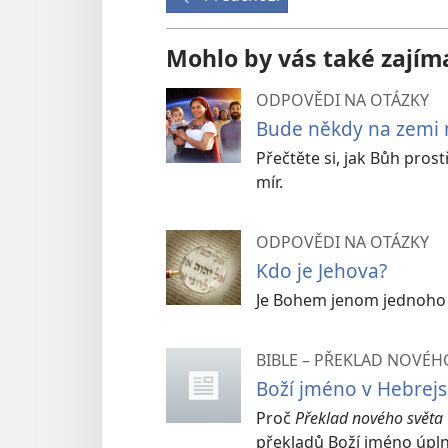
Mohlo by vás také zajím
ODPOVĚDI NA OTÁZKY
Bude někdy na zemi 
Přečtěte si, jak Bůh prost
mír.
ODPOVĚDI NA OTÁZKY
Kdo je Jehova?
Je Bohem jenom jednoho n
BIBLE – PŘEKLAD NOVÉHO
Boží jméno v Hebrej
Proč
Překlad nového světa
překladů Boží jméno úpl