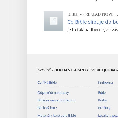
BIBLE – PŘEKLAD NOVÉHO
Co Bible slibuje do 
Je to tak nádherné, že vá
®
JW.ORG
/ OFICIÁLNÍ STRÁNKY SVĚDKŮ JEHOVO
Co říká Bible
Knihovna
Odpovědi na otázky
Bible
Biblické verše pod lupou
Knihy
Biblický kurz
Brožury
Materiály ke studiu Bible
Letáky a po