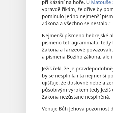
při Kázání na hoře. U
Matouše 
vpravdě říkám, že dříve by pom
pominulo jedno nejmenší písm
Zákona a všechno se nestalo.“
písmeno tetragrammata, tedy B
Zákona a farizeové považovali 
a písmena Božího zákona, ale i
Ježíš řekl, že je pravděpodobn
by se nesplnila i ta nejmenší p
ujišťuje, že doslovné nebe a z
působivým výrokem tedy Ježíš u
Zákona nezůstane nesplněná.
Věnuje Bůh Jehova pozornost de