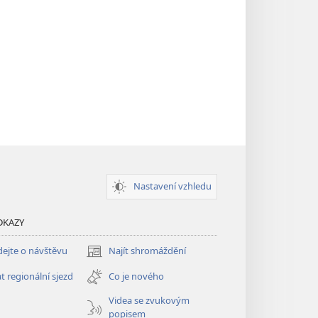
Nastavení vzhledu
DKAZY
ejte o návštěvu
Najít shromáždění
(otevřeno
nové
t regionální sjezd
Co je nového
okno)
Videa se zvukovým
popisem