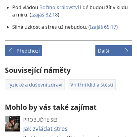
Pod vládou
Božího království
lidé budou žít v klidu
a míru. (
Izajáš 32:18
)
Silná úzkost a stres už nebudou. (
Izajáš 65:17
)
Předchozí
Další
Související náměty
Fyzické a duševní zdraví
Vnitřní klid a štěstí
Mohlo by vás také zajímat
PROBUĎTE SE!
Jak zvládat stres