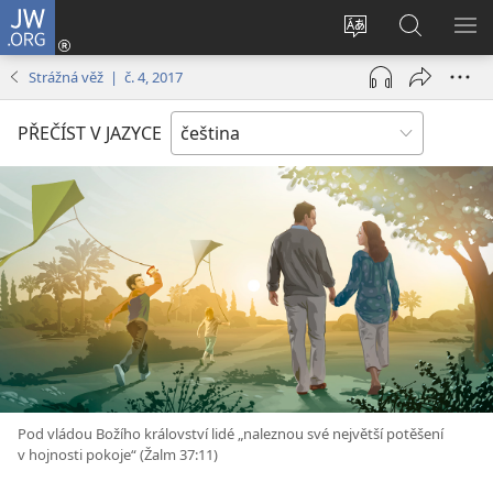
JW.ORG
Přihlásit
se
Změnit
Hledat
ZO
(otevřeno
jazyk
na
NA
Strážná věž | č. 4, 2017
nové
stránek
JW.ORG
okno)
PŘEČÍST V JAZYCE
Pod vládou Božího království lidé „naleznou své největší potěšení
v hojnosti pokoje“ (Žalm 37:11)