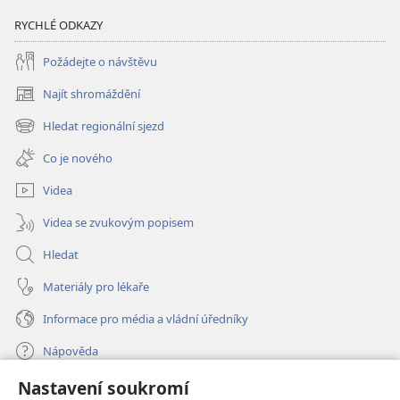
RYCHLÉ ODKAZY
Požádejte o návštěvu
Najít shromáždění
(otevřeno
nové
Hledat regionální sjezd
(otevřeno
okno)
nové
Co je nového
okno)
Videa
Videa se zvukovým popisem
Hledat
Materiály pro lékaře
Informace pro média a vládní úředníky
Nápověda
Nastavení soukromí
Dary