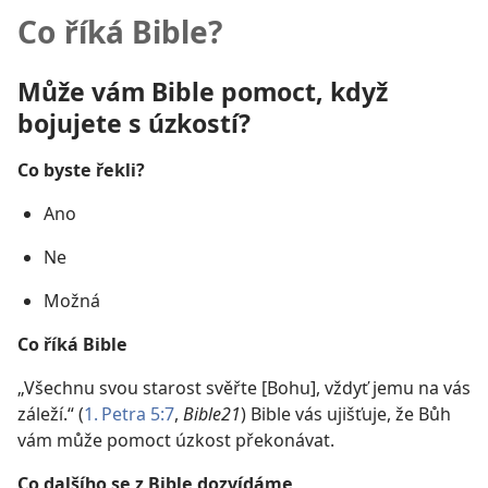
Co říká Bible?
Může vám Bible pomoct, když
bojujete s úzkostí?
Co byste řekli?
Ano
Ne
Možná
Co říká Bible
„Všechnu svou starost svěřte [Bohu], vždyť jemu na vás
záleží.“ (
1. Petra 5:7
,
Bible21
) Bible vás ujišťuje, že Bůh
vám může pomoct úzkost překonávat.
Co dalšího se z Bible dozvídáme