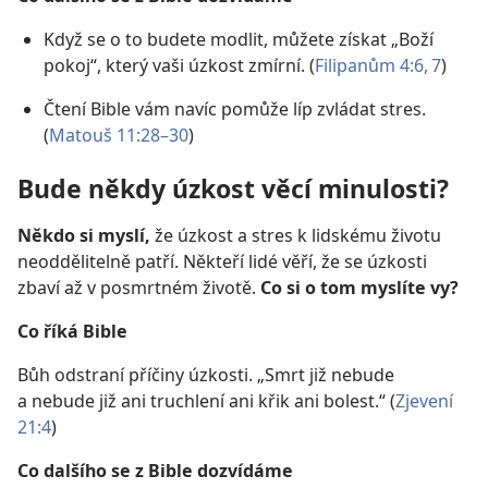
Když se o to budete modlit, můžete získat „Boží
pokoj“, který vaši úzkost zmírní. (
Filipanům 4:6, 7
)
Čtení Bible vám navíc pomůže líp zvládat stres.
(
Matouš 11:28–30
)
Bude někdy úzkost věcí minulosti?
Někdo si myslí,
že úzkost a stres k lidskému životu
neoddělitelně patří. Někteří lidé věří, že se úzkosti
zbaví až v posmrtném životě.
Co si o tom myslíte vy?
Co říká Bible
Bůh odstraní příčiny úzkosti. „Smrt již nebude
a nebude již ani truchlení ani křik ani bolest.“ (
Zjevení
21:4
)
Co dalšího se z Bible dozvídáme