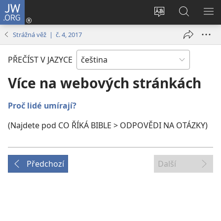
JW.ORG
Přihlásit
se
Změnit
Hledat
ZO
(otevřeno
jazyk
na
NA
Strážná věž | č. 4, 2017
nové
stránek
JW.ORG
okno)
PŘEČÍST V JAZYCE
Více na webových stránkách
Proč lidé umírají?
(Najdete pod CO ŘÍKÁ BIBLE > ODPOVĚDI NA OTÁZKY)
Předchozí
Další