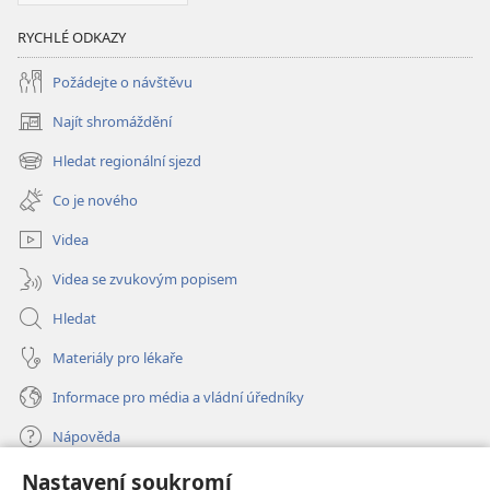
RYCHLÉ ODKAZY
Požádejte o návštěvu
Najít shromáždění
(otevřeno
nové
Hledat regionální sjezd
(otevřeno
okno)
nové
Co je nového
okno)
Videa
Videa se zvukovým popisem
Hledat
Materiály pro lékaře
Informace pro média a vládní úředníky
Nápověda
Nastavení soukromí