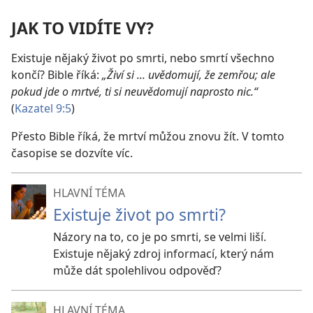
JAK TO VIDÍTE VY?
Existuje nějaký život po smrti, nebo smrtí všechno
končí? Bible říká:
„Živí si ... uvědomují, že zemřou; ale
pokud jde o mrtvé, ti si neuvědomují naprosto nic.“
(
Kazatel 9:5
)
Přesto Bible říká, že mrtví můžou znovu žít. V tomto
časopise se dozvíte víc.
HLAVNÍ TÉMA
Existuje život po smrti?
Názory na to, co je po smrti, se velmi liší.
Existuje nějaký zdroj informací, který nám
může dát spolehlivou odpověď?
HLAVNÍ TÉMA