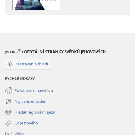
VĚŽ
VĚŽ
Život,
Život,
smrt. . .
smrt. . .
a co
a co
dál?
dál?
®
JW.ORG
/ OFICIÁLNÍ STRÁNKY SVĚDKŮ JEHOVOVÝCH
Nastavení vzhledu
RYCHLÉ ODKAZY
Požádejte o návštěvu
Najít shromáždění
(otevřeno
nové
Hledat regionální sjezd
(otevřeno
okno)
nové
Co je nového
okno)
Videa