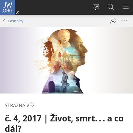
JW.ORG
Přihlásit
se
Změnit
Hledat
ZO
(otevřeno
jazyk
na
NA
Časopisy
nové
stránek
JW.ORG
okno)
STRÁŽNÁ VĚŽ
č. 4, 2017 | Život, smrt. . . a co
dál?