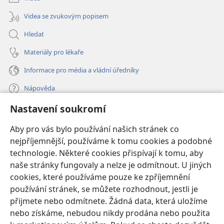
Videa se zvukovým popisem
Hledat
Materiály pro lékaře
Informace pro média a vládní úředníky
Nápověda
Nastavení soukromí
Dary
(otevřeno
nové
Aby pro vás bylo používání našich stránek co
okno)
nejpříjemnější, používáme k tomu cookies a podobné
ONLINE KNIHOVNA Strážné věže
(otevřeno
technologie. Některé cookies přispívají k tomu, aby
nové
®
JW Hub
naše stránky fungovaly a nelze je odmítnout. U jiných
okno)
(otevřeno
cookies, které používáme pouze ke zpříjemnění
nové
®
JW Library
okno)
používání stránek, se můžete rozhodnout, jestli je
přijmete nebo odmítnete. Žádná data, která uložíme
Watchtower Library
nebo získáme, nebudou nikdy prodána nebo použita