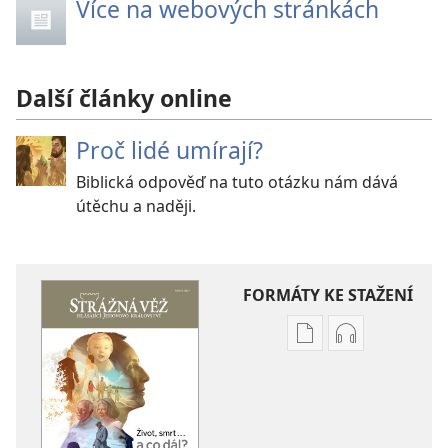
Více na webových stránkách
Další články online
Proč lidé umírají?
Biblická odpověď na tuto otázku nám dává
útěchu a naději.
FORMÁTY KE STAŽENÍ
Formáty
Formáty
poblikací
audionahráv
ke
ke
stažení
stažení
STRÁŽNÁ
STRÁŽNÁ