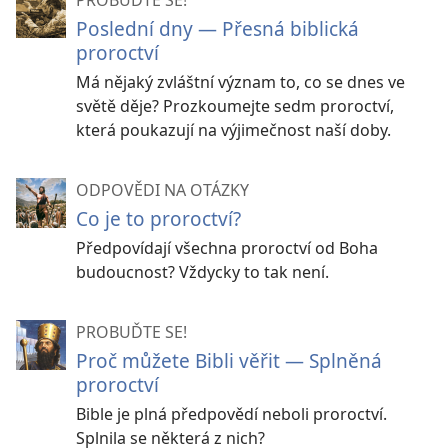
PROBUĎTE SE!
Poslední dny — Přesná biblická
proroctví
Má nějaký zvláštní význam to, co se dnes ve
světě děje? Prozkoumejte sedm proroctví,
která poukazují na výjimečnost naší doby.
ODPOVĚDI NA OTÁZKY
Co je to proroctví?
Předpovídají všechna proroctví od Boha
budoucnost? Vždycky to tak není.
PROBUĎTE SE!
Proč můžete Bibli věřit — Splněná
proroctví
Bible je plná předpovědí neboli proroctví.
Splnila se některá z nich?