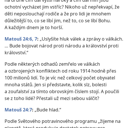
na druhé čím dál vyšší nároky a čím dál míň jsou
ochotní vycházet jim vstříc? Nikoho už nepřekvapí, že
děti neposlouchají rodiče a že pro lidi je mnohem
důležitější to, co se líbí jim, než to, co se líbí Bohu.
A každým dnem je to horší.
Matouš 24:6, 7
:
„Uslyšíte hluk válek a zprávy o válkách.
… Bude bojovat národ proti národu a království proti
království.“
Podle některých odhadů zemřelo ve válkách
a ozbrojených konfliktech od roku 1914 hodně přes
100 milionů lidí. To je víc než celkový počet obyvatel
mnoha států. Jen si představte, kolik slz, bolesti
a zoufalství za tímto obrovským číslem stojí. A poučili
se z toho lidé? Přestali už mezi sebou válčit?
Matouš 24:7
:
„Bude hlad.“
Podle Světového potravinového programu „žijeme na