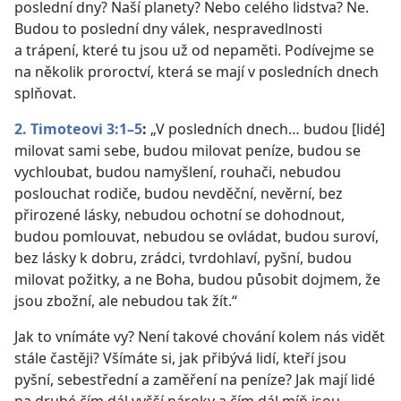
poslední dny? Naší planety? Nebo celého lidstva? Ne.
Budou to poslední dny válek, nespravedlnosti
a trápení, které tu jsou už od nepaměti. Podívejme se
na několik proroctví, která se mají v posledních dnech
splňovat.
2. Timoteovi 3:1–5
:
„V posledních dnech… budou [lidé]
milovat sami sebe, budou milovat peníze, budou se
vychloubat, budou namyšlení, rouhači, nebudou
poslouchat rodiče, budou nevděční, nevěrní, bez
přirozené lásky, nebudou ochotní se dohodnout,
budou pomlouvat, nebudou se ovládat, budou suroví,
bez lásky k dobru, zrádci, tvrdohlaví, pyšní, budou
milovat požitky, a ne Boha, budou působit dojmem, že
jsou zbožní, ale nebudou tak žít.“
Jak to vnímáte vy? Není takové chování kolem nás vidět
stále častěji? Všímáte si, jak přibývá lidí, kteří jsou
pyšní, sebestřední a zaměření na peníze? Jak mají lidé