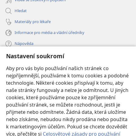
Hledat
Materiály pro lékaře
Informace pro média a vládní úředníky
Nápověda
Nastavení soukromí
Dary
(otevřeno
nové
Aby pro vás bylo používání našich stránek co
okno)
nejpříjemnější, používáme k tomu cookies a podobné
ONLINE KNIHOVNA Strážné věže
(otevřeno
technologie. Některé cookies přispívají k tomu, aby
nové
®
JW Hub
naše stránky fungovaly a nelze je odmítnout. U jiných
okno)
(otevřeno
cookies, které používáme pouze ke zpříjemnění
nové
®
JW Library
okno)
používání stránek, se můžete rozhodnout, jestli je
přijmete nebo odmítnete. Žádná data, která uložíme
Watchtower Library
nebo získáme, nebudou nikdy prodána nebo použita
k marketingovým účelům. Pokud se chcete dozvědět
více, přečtěte si
Celosvětové zásady pro používání