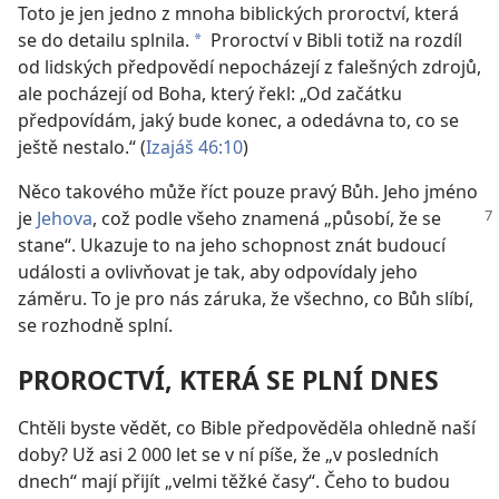
Toto je jen jedno z mnoha biblických proroctví, která
se do detailu splnila.
Proroctví v Bibli totiž na rozdíl
a
od lidských předpovědí nepocházejí z falešných zdrojů,
ale pocházejí od Boha, který řekl: „Od začátku
předpovídám, jaký bude konec, a odedávna to, co se
ještě nestalo.“ (
Izajáš 46:10
)
Něco takového může říct pouze pravý Bůh. Jeho jméno
je
Jehova
, což podle všeho znamená
„působí, že se
stane“. Ukazuje to na jeho schopnost znát budoucí
události a ovlivňovat je tak, aby odpovídaly jeho
záměru. To je pro nás záruka, že všechno, co Bůh slíbí,
se rozhodně splní.
PROROCTVÍ, KTERÁ SE PLNÍ DNES
Chtěli byste vědět, co Bible předpověděla ohledně naší
doby? Už asi 2 000 let se v ní píše, že „v posledních
dnech“ mají přijít „velmi těžké časy“. Čeho to budou