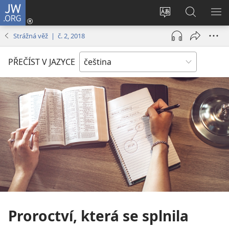
JW.ORG
Přihlásit
se
Změnit
Hledat
ZO
(otevřeno
jazyk
na
NA
Strážná věž | č. 2, 2018
nové
stránek
JW.ORG
okno)
PŘEČÍST V JAZYCE
Proroctví, která se splnila