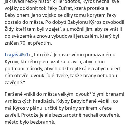
Jak uvádí řecký historik Hérodotos, Kýros nechal své
vojáky odklonit tok řeky Eufrat, která protékala
Babylonem. Jeho vojsko se díky tomu korytem řeky
dostalo do města. Po dobytí Babylonu Kýros osvobodil
Židy, kteří tam byli v zajetí, a umožnil jim, aby se vrátili
do své země a znovu vybudovali Jeruzalém, který byl
zničen 70 let předtím.
Izajáš 45:1
:
„Toto říká Jehova svému pomazanému,
Kýrovi, kterého jsem vzal za pravici, abych mu
podmanil národy, abych odzbrojil krále a abych před
ním otevřel dvoukřídlé dveře, takže brány nebudou
zavřené.“
Peršané vnikli do města velkými dvoukřídlými branami
v městských hradbách. Kdyby Babyloňané věděli, co
má Kýros v plánu, určitě by brány směrem k řece
zavřeli. Protože je ale bezstarostně nechali otevřené,
město bylo bezbranné.