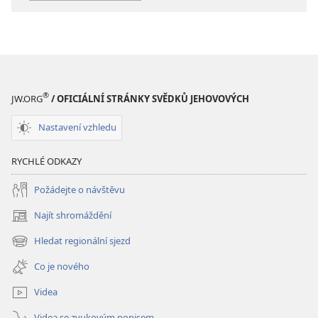
Co
Co
přinese
přinese
budoucnost?
budoucnost?
®
JW.ORG
/ OFICIÁLNÍ STRÁNKY SVĚDKŮ JEHOVOVÝCH
Nastavení vzhledu
RYCHLÉ ODKAZY
Požádejte o návštěvu
Najít shromáždění
(otevřeno
nové
Hledat regionální sjezd
(otevřeno
okno)
nové
Co je nového
okno)
Videa
Videa se zvukovým popisem