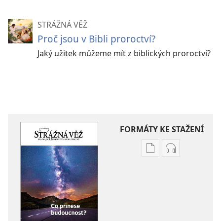
STRÁŽNÁ VĚŽ
Proč jsou v Bibli proroctví?
Jaký užitek můžeme mít z biblických proroctví?
FORMÁTY KE STAŽENÍ
Formáty
Formáty
poblikací
audionahráv
ke
ke
stažení
stažení
STRÁŽNÁ
STRÁŽNÁ
VĚŽ
VĚŽ