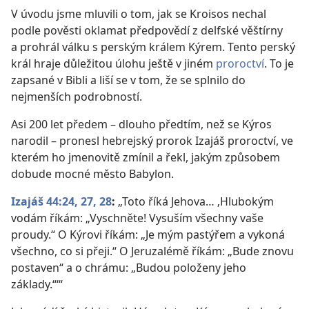
V úvodu jsme mluvili o tom, jak se Kroisos nechal
podle pověsti oklamat předpovědí z delfské věštírny
a prohrál válku s perským králem Kýrem. Tento perský
král hraje důležitou úlohu ještě v jiném
proroctví
. To je
zapsané v Bibli a liší se v tom, že se splnilo do
nejmenších podrobností.
Asi 200 let předem – dlouho předtím, než se Kýros
narodil – pronesl hebrejský prorok Izajáš proroctví, ve
kterém ho jmenovitě zmínil a řekl, jakým způsobem
dobude mocné město Babylon.
Izajáš 44:24,
27, 28
:
„Toto říká Jehova… ‚Hlubokým
vodám říkám: „Vyschněte! Vysuším všechny vaše
proudy.“ O Kýrovi říkám: „Je mým pastýřem a vykoná
všechno, co si přeji.“ O Jeruzalémě říkám: „Bude znovu
postaven“ a o chrámu: „Budou položeny jeho
základy.“‘“