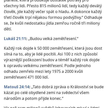
planetě, která produkuje dostatek potravy pro
všechny lidi. Přesto 815 milionů lidí, tedy každý devátý
člověk, jde každý večer spát o hladu. A dokonce každý
třetí člověk trpí nějakou formou podvýživy.“ Odhaduje
se, že kvůli nedostatku jídla zemřou ročně tři miliony
dětí.
Lukáš 21:11
:
„Budou velká zemětřesení.“
Každý rok dojde k 50 000 zemětřesení, která jsou dost
silná na to, aby je lidé pocítili. Asi 100 z nich způsobí
výraznější poškození budov a téměř každý rok dojde
k opravdu velkému zemětřesení. Podle jednoho
odhadu zemřelo mezi lety 1975 a 2000 kvůli
zemětřesení 471 000 lidí.
Matouš 24:14
:
„Tato dobrá zpráva o Království se bude
kázat po celé obydlené zemi na svědectví všem
národům a potom přijde konec.“