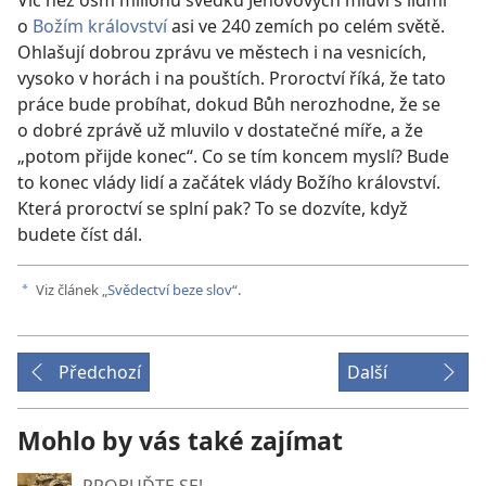
Víc než osm milionů svědků Jehovových mluví s lidmi
o
Božím království
asi ve 240 zemích po celém světě.
Ohlašují dobrou zprávu ve městech i na vesnicích,
vysoko v horách i na pouštích. Proroctví říká, že tato
práce bude probíhat, dokud Bůh nerozhodne, že se
o dobré zprávě už mluvilo v dostatečné míře, a že
„potom přijde konec“. Co se tím koncem myslí? Bude
to konec vlády lidí a začátek vlády Božího království.
Která proroctví se splní pak? To se dozvíte, když
budete číst dál.
Viz článek „
Svědectví beze slov
“.
a
Předchozí
Další
Mohlo by vás také zajímat