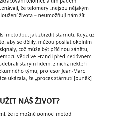
 zkracování telomer, a tím pádem
e uznávají, že telomery „nejsou nějakým
oužení života – neumožňují nám žít
lší metodou, jak zbrzdit stárnutí. Když už
 to, aby se dělily, můžou posílat okolním
gnály, což může být příčinou zánětu,
nemocí. Vědci ve Francii před nedávnem
debrali starým lidem, z nichž někteří
výzkumného týmu, profesor Jean-Marc
ráce ukázala, že „proces stárnutí [buněk]
ŽIT NÁŠ ŽIVOT?
čení, že je možné pomocí metod