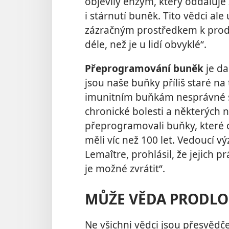
objevily enzym, který oddaluje
i stárnutí buněk. Tito vědci al
zázračným prostředkem k prodl
déle, než je u lidí obvyklé“.
Přeprogramování buněk
je da
jsou naše buňky příliš staré na
imunitním buňkám nesprávné si
chronické bolesti a některých 
přeprogramovali buňky, které o
měli víc než 100 let. Vedoucí 
Lemaître, prohlásil, že jejich p
je možné zvrátit“.
MŮŽE VĚDA PRODLOU
Ne všichni vědci jsou přesvěd