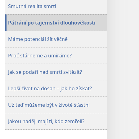
Proč
Proč
Smutná realita smrti
je
je
život
život
Pátrání po tajemství dlouhověkosti
tak
tak
krátký?
krátký?
Máme potenciál žít věčně
Proč stárneme a umíráme?
Jak se podaří nad smrtí zvítězit?
Lepší život na dosah – jak ho získat?
Už teď můžeme být v životě šťastní
Jakou naději mají ti, kdo zemřeli?