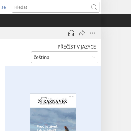
t se
vřeno
Hledat
)
PŘEČÍST V JAZYCE