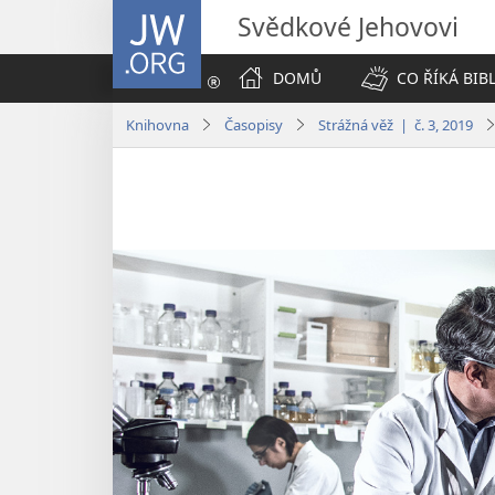
JW.ORG
Svědkové Jehovovi
DOMŮ
CO ŘÍKÁ BIB
Knihovna
Časopisy
Strážná věž | č. 3, 2019