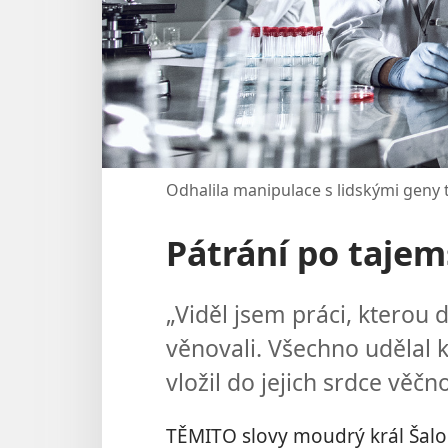
Odhalila manipulace s lidskými geny 
Pátrání po tajem
„Viděl jsem práci, kterou 
věnovali. Všechno udělal 
vložil do jejich srdce věčn
TĚMITO slovy moudrý král Šalo