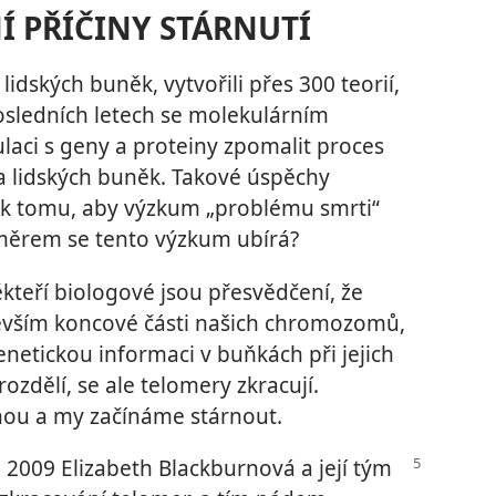
 PŘÍČINY STÁRNUTÍ
 lidských buněk, vytvořili přes 300 teorií,
sledních letech se molekulárním
aci s geny a proteiny zpomalit proces
 a lidských buněk. Takové úspěchy
i k tomu, aby výzkum „problému smrti“
měrem se tento výzkum ubírá?
kteří biologové jsou přesvědčení, že
evším koncové části našich chromozomů,
enetickou informaci v buňkách při jejich
ozdělí, se ale telomery zkracují.
nou a my začínáme stárnout.
 2009 Elizabeth Blackburnová a její tým