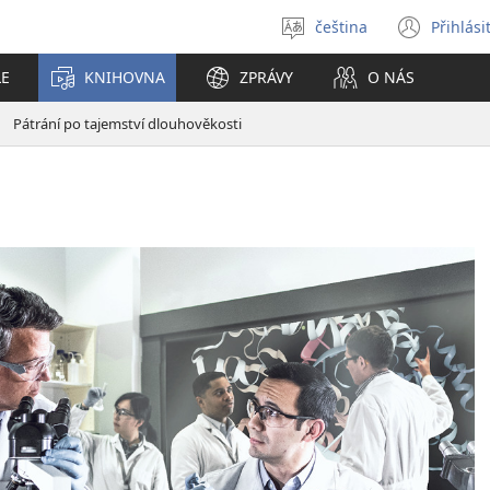
čeština
Přihlási
Vybrat
(ote
jazyk
nové
LE
KNIHOVNA
ZPRÁVY
O NÁS
okno
Pátrání po tajemství dlouhověkosti