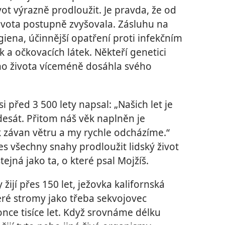
vot výrazně prodloužit. Je pravda, že od
života postupně zvyšovala. Zásluhu na
iena, účinnější opatření proti infekčním
 a očkovacích látek. Někteří genetici
kého života víceméně dosáhla svého
si před 3 500 lety napsal: „Našich let je
esát. Přitom náš věk naplněn je
ak závan větru a my rychle odcházíme.“
řes všechny snahy prodloužit lidský život
ejná jako ta, o které psal Mojžíš.
žijí přes 150 let, ježovka kalifornská
teré stromy jako třeba sekvojovec
nce tisíce let. Když srovnáme délku