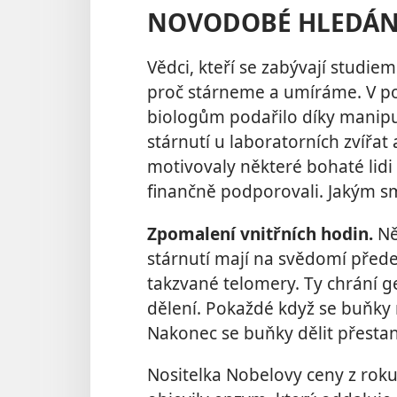
NOVODOBÉ HLEDÁNÍ
Vědci, kteří se zabývají studiem
proč stárneme a umíráme. V po
biologům podařilo díky manipul
stárnutí u laboratorních zvířat
motivovaly některé bohaté lid
finančně podporovali. Jakým s
Zpomalení vnitřních hodin.
Ně
stárnutí mají na svědomí před
takzvané telomery. Ty chrání g
dělení. Pokaždé když se buňky r
Nakonec se buňky dělit přesta
Nositelka Nobelovy ceny z roku