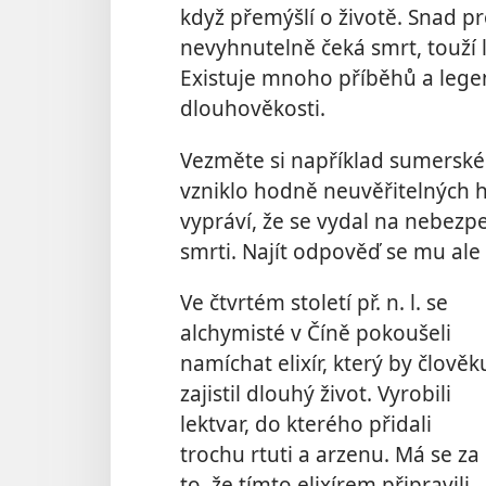
když přemýšlí o životě. Snad pr
nevyhnutelně čeká smrt, touží l
Existuje mnoho příběhů a legen
dlouhověkosti.
Vezměte si například sumerské
vzniklo hodně neuvěřitelných h
vypráví, že se vydal na nebezpe
smrti. Najít odpověď se mu ale
Ve čtvrtém století př. n. l. se
alchymisté v Číně pokoušeli
namíchat elixír, který by člověk
zajistil dlouhý život. Vyrobili
lektvar, do kterého přidali
trochu rtuti a arzenu. Má se za
to, že tímto elixírem připravili