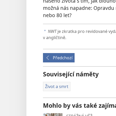
našeho života s tím, jak dlouho 
možná nás napadne: Opravdu n
nebo 80 let?
NWT
je zkratka pro revidované vy
a
v angličtině.
Předchozí
Související náměty
Život a smrt
Mohlo by vás také zajím