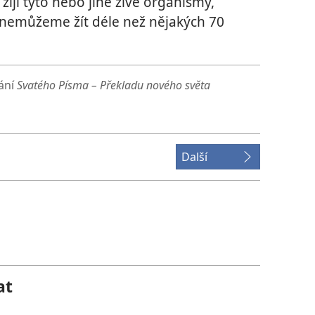
žijí tyto nebo jiné živé organismy,
emůžeme žít déle než nějakých 70
dání
Svatého Písma – Překladu nového světa
Další
at