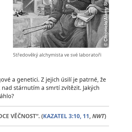
Středověký alchymista ve své laboratoři
vé a genetici. Z jejich úsilí je patrné, že
k nad stárnutím a smrtí zvítězit. Jakých
áhlo?
DCE VĚČNOST“. (
KAZATEL 3:10, 11
,
NWT
)