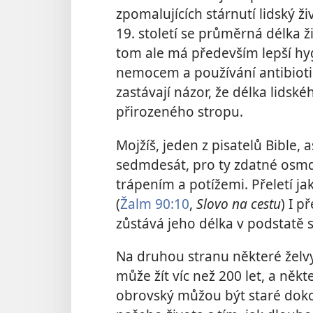
zpomalujících stárnutí lidský ži
19. století se průměrná délka 
tom ale má především lepší hyg
nemocem a používání antibiotik
zastávají názor, že délka lids
přirozeného stropu.
Mojžíš, jeden z pisatelů Bible, a
sedmdesát, pro ty zdatné osmd
trápením a potížemi. Přeletí j
(
Žalm 90:10
,
Slovo na cestu
) I p
zůstává jeho délka v podstatě st
Na druhou stranu některé želvy 
může žít víc než 200 let, a něk
obrovský můžou být staré doko