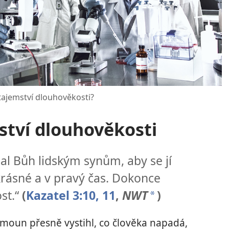
tajemství dlouhověkosti?
ství dlouhověkosti
dal Bůh lidským synům, aby se jí
krásné a v pravý čas. Dokonce
ost.“
(
Kazatel 3:10, 11
,
NWT
)
a
moun přesně vystihl, co člověka napadá,