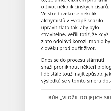
o život několik čínských císařů.
Ve středověku se několik
alchymistů v Evropě snažilo
upravit zlato tak, aby bylo
stravitelné. Věřili totiž, že když
zlato odolává korozi, mohlo by
člověku prodloužit život.
Dnes se do procesu stárnutí
snaží proniknout někteří biologo
lidé stále touží najít způsob, ja
výsledků se v tomto směru dos
BŮH „VLOŽIL DO JEJICH SR