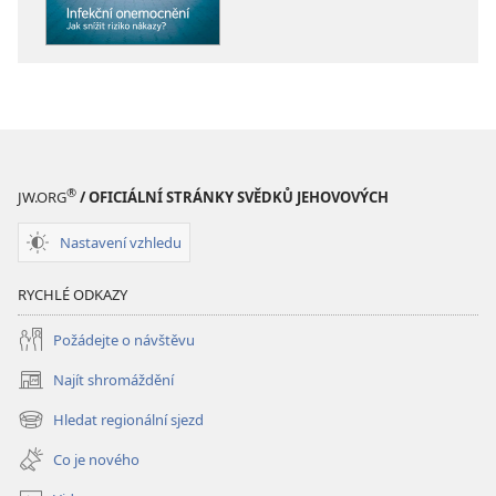
SE!
SE!
Infekční
Infekční
onemocnění –
onemocnění 
jak
jak
snížit
snížit
riziko
riziko
nákazy?
nákazy?
®
JW.ORG
/ OFICIÁLNÍ STRÁNKY SVĚDKŮ JEHOVOVÝCH
Nastavení vzhledu
RYCHLÉ ODKAZY
Požádejte o návštěvu
Najít shromáždění
(otevřeno
nové
Hledat regionální sjezd
(otevřeno
okno)
nové
Co je nového
okno)