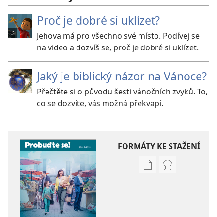
Proč je dobré si uklízet?
Jehova má pro všechno své místo. Podívej se
na video a dozvíš se, proč je dobré si uklízet.
Jaký je biblický názor na Vánoce?
Přečtěte si o původu šesti vánočních zvyků. To,
co se dozvíte, vás možná překvapí.
FORMÁTY KE STAŽENÍ
Formáty
Formáty
poblikací
audionahráv
ke
ke
stažení
stažení
PROBUĎTE
PROBUĎTE