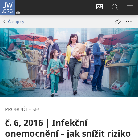
JW.ORG
Přihlásit
se
Změnit
Hledat
ZO
(otevřeno
jazyk
na
NA
Časopisy
nové
stránek
JW.ORG
okno)
PROBUĎTE SE!
č. 6, 2016 | Infekční
onemocnění – jak snížit riziko