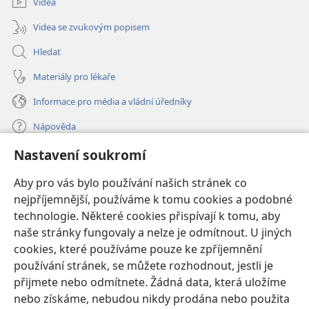
Videa
Videa se zvukovým popisem
Hledat
Materiály pro lékaře
Informace pro média a vládní úředníky
Nápověda
Nastavení soukromí
Dary
(otevřeno
nové
Aby pro vás bylo používání našich stránek co
okno)
nejpříjemnější, používáme k tomu cookies a podobné
ONLINE KNIHOVNA Strážné věže
(otevřeno
technologie. Některé cookies přispívají k tomu, aby
nové
®
JW Hub
naše stránky fungovaly a nelze je odmítnout. U jiných
okno)
(otevřeno
cookies, které používáme pouze ke zpříjemnění
nové
®
JW Library
okno)
používání stránek, se můžete rozhodnout, jestli je
přijmete nebo odmítnete. Žádná data, která uložíme
Watchtower Library
nebo získáme, nebudou nikdy prodána nebo použita