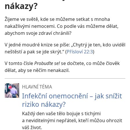
nákazy?
Žijeme ve světě, kde se můžeme setkat s mnoha
nakažlivými nemocemi. Co podle vás můžeme dělat,
abychom svoje zdraví chránili?
V jedné moudré knize se píše: „Chytrý je ten, kdo uviděl
neštěstí a pak se jde skrýt.“ (
Přísloví 22:3
)
V tomto čísle
Probuďte se!
se dočtete, co může člověk
dělat, aby se něčím nenakazil.
HLAVNÍ TÉMA
Infekční onemocnění – jak snížit
riziko nákazy?
Každý den vaše tělo bojuje s tichými
a neviditelnými nepřáteli, kteří můžou ohrozit
váš život.