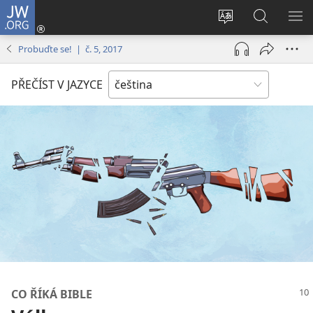
JW.ORG
Přihlásit
se
Změnit
Hledat
ZO
(otevřeno
jazyk
na
NA
Probuďte se! | č. 5, 2017
nové
stránek
JW.ORG
okno)
PŘEČÍST V JAZYCE
CO ŘÍKÁ BIBLE