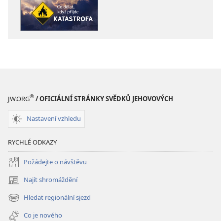
PROBUĎTE
PROBUĎTE
SE!
SE!
Co
Co
dělat,
dělat,
když
když
přijde
přijde
katastrofa
katastrofa
®
JW.ORG
/ OFICIÁLNÍ STRÁNKY SVĚDKŮ JEHOVOVÝCH
Nastavení vzhledu
RYCHLÉ ODKAZY
Požádejte o návštěvu
Najít shromáždění
(otevřeno
nové
Hledat regionální sjezd
(otevřeno
okno)
nové
Co je nového
okno)