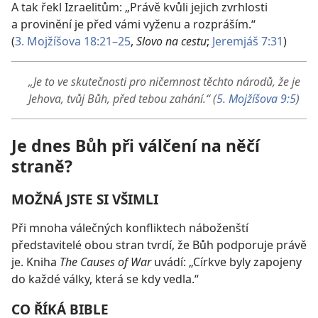
A tak řekl Izraelitům: „Právě kvůli jejich zvrhlosti
a provinění je před vámi vyženu a rozpráším.“
(
3. Mojžíšova 18:21–25
,
Slovo na cestu
;
Jeremjáš 7:31
)
„Je to ve skutečnosti pro ničemnost těchto národů, že je
Jehova, tvůj Bůh, před tebou zahání.“ (
5. Mojžíšova 9:5
)
Je dnes Bůh při válčení na něčí
straně?
MOŽNÁ JSTE SI VŠIMLI
Při mnoha válečných konfliktech náboženští
představitelé obou stran tvrdí, že Bůh podporuje právě
je. Kniha
The Causes of War
uvádí: „Církve byly zapojeny
do každé války, která se kdy vedla.“
CO ŘÍKÁ BIBLE