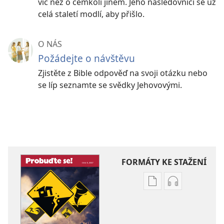
víc než o čemkoli jiném. Jeho následovníci se už
celá staletí modlí, aby přišlo.
O NÁS
Požádejte o návštěvu
Zjistěte z Bible odpověď na svoji otázku nebo
se líp seznamte se svědky Jehovovými.
FORMÁTY KE STAŽENÍ
Formáty
Formáty
poblikací
audionahráv
ke
ke
stažení
stažení