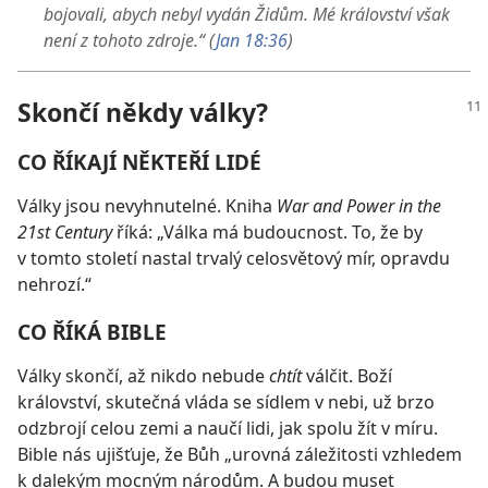
bojovali, abych nebyl vydán Židům. Mé království však
není z tohoto zdroje.“ (
Jan 18:36
)
Skončí někdy války?
CO ŘÍKAJÍ NĚKTEŘÍ LIDÉ
Války jsou nevyhnutelné. Kniha
War and Power in the
21st Century
říká: „Válka má budoucnost. To, že by
v tomto století nastal trvalý celosvětový mír, opravdu
nehrozí.“
CO ŘÍKÁ BIBLE
Války skončí, až nikdo nebude
chtít
válčit. Boží
království, skutečná vláda se sídlem v nebi, už brzo
odzbrojí celou zemi a naučí lidi, jak spolu žít v míru.
Bible nás ujišťuje, že Bůh „urovná záležitosti vzhledem
k dalekým mocným národům. A budou muset