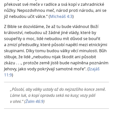
překovat své meče v radlice a svá kopí v zahradnické
nůžky. Nepozdvihnou meč, národ proti národu, ani se
již nebudou učit válce.“ (
Micheáš 4:3
)
Z Bible se dozvídáme, že až tu bude vládnout Boží
království, nebudou už žádné jiné vlády, které by
soupeřily o moc, lidé nebudou mít důvod se bouřit
a zmizí předsudky, které působí napětí mezi etnickými
skupinami. Díky tomu budou války věcí minulosti. Bůh
slibuje, že lidé „nebudou nijak škodit ani působit
zkázu . . ., protože země jistě bude naplněna poznáním
Jehovy, jako vody pokrývají samotné moře“. (
Izajáš
11:9
)
„Působí, aby války ustaly až do nejzazšího konce země.
Láme luk, a kopí opravdu seká na kusy; vozy pálí
v ohni.“ (
Žalm 46:9
)