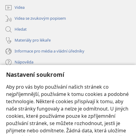
Videa
Videa se zvukovým popisem
Hledat
Materiály pro lékaře
Informace pro média a vládní úředníky
Nápověda
Nastavení soukromí
Dary
(otevřeno
nové
Aby pro vás bylo používání našich stránek co
okno)
nejpříjemnější, používáme k tomu cookies a podobné
ONLINE KNIHOVNA Strážné věže
(otevřeno
technologie. Některé cookies přispívají k tomu, aby
nové
®
JW Hub
naše stránky fungovaly a nelze je odmítnout. U jiných
okno)
(otevřeno
cookies, které používáme pouze ke zpříjemnění
nové
®
JW Library
okno)
používání stránek, se můžete rozhodnout, jestli je
přijmete nebo odmítnete. Žádná data, která uložíme
Watchtower Library