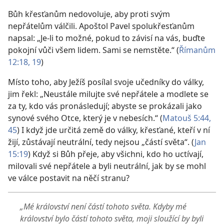
Bůh křesťanům nedovoluje, aby proti svým
nepřátelům válčili. Apoštol Pavel spolukřesťanům
napsal: „Je-li to možné, pokud to závisí na vás, buďte
pokojní vůči všem lidem. Sami se nemstěte.“ (
Římanům
12:18, 19
)
Místo toho, aby Ježíš posílal svoje učedníky do války,
jim řekl: „Neustále milujte své nepřátele a modlete se
za ty, kdo vás pronásledují; abyste se prokázali jako
synové svého Otce, který je v nebesích.“ (
Matouš 5:44,
45
) I když jde určitá země do války, křesťané, kteří v ní
žijí, zůstávají neutrální, tedy nejsou „částí světa“. (
Jan
15:19
) Když si Bůh přeje, aby všichni, kdo ho uctívají,
milovali své nepřátele a byli neutrální, jak by se mohl
ve válce postavit na něčí stranu?
„Mé království není částí tohoto světa. Kdyby mé
království bylo částí tohoto světa, moji sloužící by byli