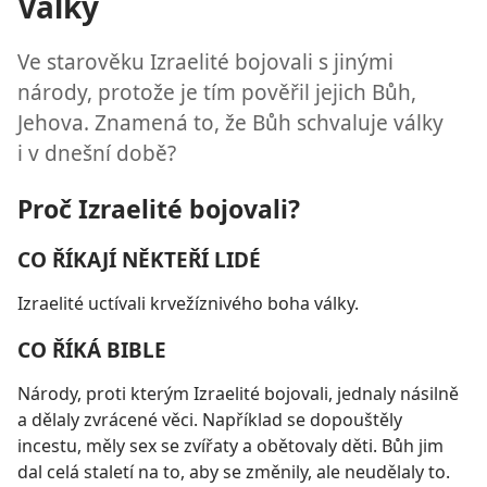
Války
Ve starověku Izraelité bojovali s jinými
národy, protože je tím pověřil jejich Bůh,
Jehova. Znamená to, že Bůh schvaluje války
i v dnešní době?
Proč Izraelité bojovali?
CO ŘÍKAJÍ NĚKTEŘÍ LIDÉ
Izraelité uctívali krvežíznivého boha války.
CO ŘÍKÁ BIBLE
Národy, proti kterým Izraelité bojovali, jednaly násilně
a dělaly zvrácené věci. Například se dopouštěly
incestu, měly sex se zvířaty a obětovaly děti. Bůh jim
dal celá staletí na to, aby se změnily, ale neudělaly to.